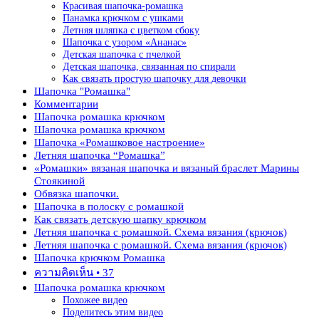
Красивая шапочка-ромашка
Панамка крючком с ушками
Летняя шляпка с цветком сбоку
Шапочка с узором «Ананас»
Детская шапочка с пчелкой
Детская шапочка, связанная по спирали
Как связать простую шапочку для девочки
Шапочка "Ромашка"
Комментарии
Шапочка ромашка крючком
Шапочка ромашка крючком
Шапочка «Ромашковое настроение»
Летняя шапочка “Ромашка”
«Ромашки» вязаная шапочка и вязаный браслет Марины
Стоякиной
Обвязка шапочки.
Шапочка в полоску с ромашкой
Как связать детскую шапку крючком
Летняя шапочка с ромашкой. Схема вязания (крючок)
Летняя шапочка с ромашкой. Схема вязания (крючок)
Шапочка крючком Ромашка
ความคิดเห็น • 37
Шапочка ромашка крючком
Похожее видео
Поделитесь этим видео