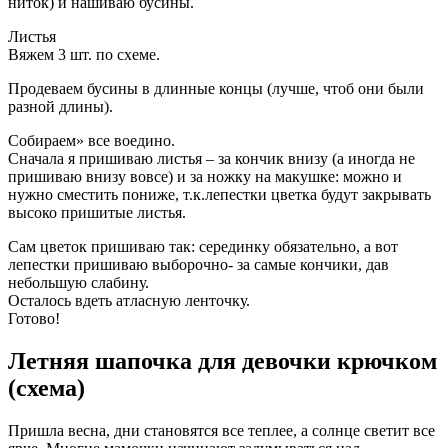
ниток) и нашиваю бусины.
Листья
Вяжем 3 шт. по схеме.
Продеваем бусины в длинные концы (лучше, чтоб они были
разной длины).
Собираем» все воедино.
Сначала я пришиваю листья – за кончик внизу (а иногда не
пришиваю внизу вовсе) и за ножку на макушке: можно и
нужно сместить пониже, т.к.лепестки цветка будут закрывать
высоко пришитые листья.
Сам цветок пришиваю так: серединку обязательно, а вот
лепестки пришиваю выборочно- за самые кончики, дав
небольшую слабину.
Осталось вдеть атласную ленточку.
Готово!
Летняя шапочка для девочки крючком
(схема)
Пришла весна, дни становятся все теплее, а солнце светит все