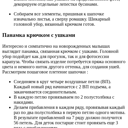
декорируем отдельные лепестки бусинами.
Собираем все элементы, пришивая к шапочке
изначально листья, а сверху ромашку. Шикарный
головной убор, вязанный крючком готов.
Панамка крючком с ушками
Интересно и симпатично на новорожденных малышах
выглядит панамка, связанная крючком с ушками. Головной
убор подойдет как для прогулок, так и для фотосессии
карапуза. Чтобы связать изделие потребуется пряжа основного
цвета и немного ниток другого оттенка, для создания ушей.
Рассмотрим пошаговое плетение шапочки :
Соединяем в круг четыре воздушные петли (ВП).
Каждый новый ряд начинается с 2 ВП подъема, а
заканчивается соединительным.
В каждую петлю провязываем по 2 полустолбика с
накидами.
Делаем прибавления в каждом ряду, провязывая каждый
раз по два полустолбика в первую петлю одного мотива.
В результате прибавлений на 7 ряду должно получится
56 петель. Для деток постарше стоит провязать еще 3
ряда с прибавлениями.