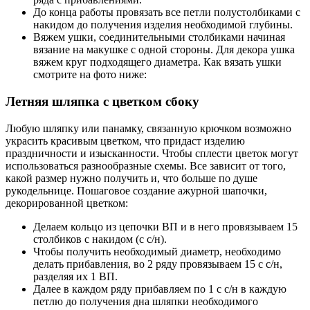
До конца работы провязать все петли полустолбиками с
накидом до получения изделия необходимой глубины.
Вяжем ушки, соединительными столбиками начиная
вязание на макушке с одной стороны. Для декора ушка
вяжем круг подходящего диаметра. Как вязать ушки
смотрите на фото ниже:
Летняя шляпка с цветком сбоку
Любую шляпку или панамку, связанную крючком возможно
украсить красивым цветком, что придаст изделию
праздничности и изысканности. Чтобы сплести цветок могут
использоваться разнообразные схемы. Все зависит от того,
какой размер нужно получить и, что больше по душе
рукодельнице. Пошаговое создание ажурной шапочки,
декорированной цветком:
Делаем кольцо из цепочки ВП и в него провязываем 15
столбиков с накидом (с с/н).
Чтобы получить необходимый диаметр, необходимо
делать прибавления, во 2 ряду провязываем 15 с с/н,
разделяя их 1 ВП.
Далее в каждом ряду прибавляем по 1 с с/н в каждую
петлю до получения дна шляпки необходимого