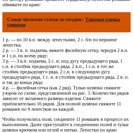
обвяжите по краю:
Самая читаемая статья за сегодня:
Тапочки елочка
спицами
1 р. — по 10 в.п. между лепестками, 2 с. б/н по вершине
лепестка;
2 р. — 3 в. п. подъема, вяжите филейную сетку, чередуя 2 в.п.
и 1 с.н. по всему ряду;
3 р. — 3 в.п. подъема, 2 с. н. под дугу предыдущего ряда, 1
с.н. в столбик предыдущего ряда, 2 в.п., 1 с.н. в тот же
столбик предыдущего ряда, 2 с.н. в следующую дугу
предыдущего ряда, 1 с. н. в столбик предыдущего ряда, 2 в. п.
и так до конца ряда;
4 р. — филейная сетка (как 2 ряд). Тулью шляпки свяжите
узором по схеме, представленной на рис. 3. Количество рядов
зависит от желаемого размера изделия. Свяжите
приблизительно 16 рядов. Для полной шляпки свяжите 11
ромашек по 9 лепестков на каждой.
Чтобы получились поля, соедините 11 ромашек в процессе их
выполнения. Далее приступайте к соединению полей и тульи
шляпки крючком или иглой и нитью. Лепестки по краю