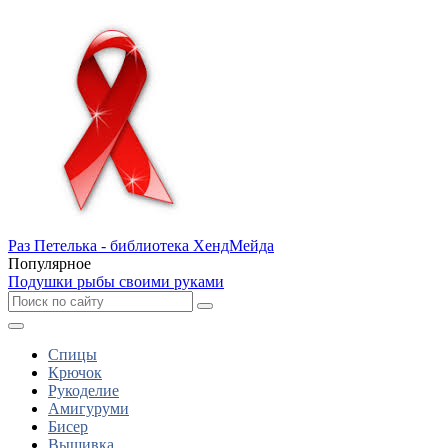
Раз Петелька - библиотека ХендМейда
Популярное
Подушки рыбы своими руками
Спицы
Крючок
Рукоделие
Амигуруми
Бисер
Вышивка