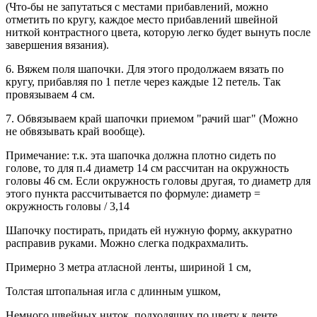
(Что-бы не запутаться с местами прибавлений, можно
отметить по кругу, каждое место прибавлений швейной
ниткой контрастного цвета, которую легко будет вынуть после
завершения вязания).
6. Вяжем поля шапочки. Для этого продолжаем вязать по
кругу, прибавляя по 1 петле через каждые 12 петель. Так
провязываем 4 см.
7. Обвязываем край шапочки приемом "рачий шаг" (Можно
не обвязывать край вообще).
Примечание: т.к. эта шапочка должна плотно сидеть по
голове, то для п.4 диаметр 14 см рассчитан на окружность
головы 46 см. Если окружность головы другая, то диаметр для
этого пункта рассчитывается по формуле: диаметр =
окружность головы / 3,14
Шапочку постирать, придать ей нужную форму, аккуратно
расправив руками. Можно слегка подкрахмалить.
Примерно 3 метра атласной ленты, шириной 1 см,
Толстая штопальная игла с длинным ушком,
Немного швейных ниток, подходящих по цвету к ленте.