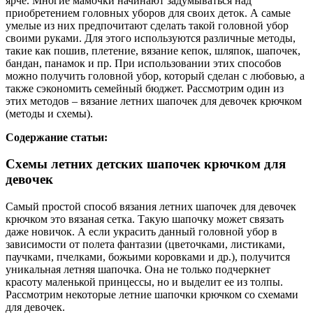
ярче. Многие мамочки начинают задумываться над
приобретением головных уборов для своих деток. А самые
умелые из них предпочитают сделать такой головной убор
своими руками. Для этого используются различные методы,
такие как пошив, плетение, вязание кепок, шляпок, шапочек,
бандан, панамок и пр. При использовании этих способов
можно получить головной убор, который сделан с любовью, а
также сэкономить семейный бюджет. Рассмотрим один из
этих методов – вязание летних шапочек для девочек крючком
(методы и схемы).
Содержание статьи:
Схемы летних детских шапочек крючком для
девочек
Самый простой способ вязания летних шапочек для девочек
крючком это вязаная сетка. Такую шапочку может связать
даже новичок. А если украсить данный головной убор в
зависимости от полета фантазии (цветочками, листиками,
паучками, пчелками, божьими коровками и др.), получится
уникальная летняя шапочка. Она не только подчеркнет
красоту маленькой принцессы, но и выделит ее из толпы.
Рассмотрим некоторые летние шапочки крючком со схемами
для девочек.