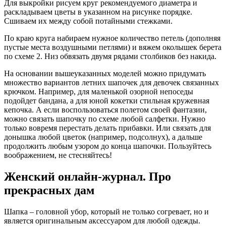
Для выкройки рисуем круг рекомендуемого диаметра и
раскладываем цветы в указанном на рисунке порядке.
Сшиваем их между собой потайными стежками.
По краю круга набираем нужное количество петель (дополняя
пустые места воздушными петлями) и вяжем околышек берета
по схеме 2. Низ обвязать двумя рядами столбиков без накида.
На основании вышеуказанных моделей можно придумать
множество вариантов летних шапочек для девочек связанных
крючком. Например, для маленькой озорной непоседы
подойдет бандана, а для юной кокетки стильная кружевная
кепочка. А если воспользоваться полетом своей фантазии,
можно связать шапочку по схеме любой салфетки. Нужно
только вовремя перестать делать прибавки. Или связать для
донышка любой цветок (например, подсолнух), а дальше
продолжить любым узором до конца шапочки. Пользуйтесь
воображением, не стесняйтесь!
Женский онлайн-журнал. Про
прекрасных дам
Шапка – головной убор, который не только согревает, но и
является оригинальным аксессуаром для любой одежды.