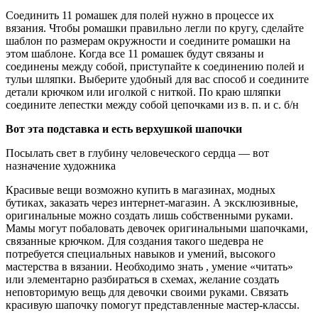
Соединить 11 ромашек для полей нужно в процессе их
вязания. Чтобы ромашки правильно легли по кругу, сделайте
шаблон по размерам окружности и соедините ромашки на
этом шаблоне. Когда все 11 ромашек будут связаны и
соединены между собой, приступайте к соединению полей и
тульи шляпки. Выберите удобный для вас способ и соедините
детали крючком или иголкой с ниткой. По краю шляпки
соедините лепестки между собой цепочками из в. п. и с. б/н
Вот эта подставка и есть верхушкой шапочки
Посылать свет в глубину человеческого сердца — вот
назначение художника
Красивые вещи возможно купить в магазинах, модных
бутиках, заказать через интернет-магазин. А эксклюзивные,
оригинальные можно создать лишь собственными руками.
Мамы могут побаловать девочек оригинальными шапочками,
связанные крючком. Для создания такого шедевра не
потребуется специальных навыков и умений, высокого
мастерства в вязании. Необходимо знать , умение «читать»
или элементарно разбираться в схемах, желание создать
неповторимую вещь для девочки своими руками. Связать
красивую шапочку помогут представленные мастер-классы.