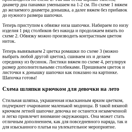
диаметр дна панамки уменьшаем на 1-2 см. По схеме 1 вяжем
до желаемого диаметра донышка, а далее вяжем без прибавок
до нужного размера шапочки.
Теперь приступим к обвязке низа шапочки. Набираем по низу
изделия 1 ряд столбиков без накида и продолжаем вязать по
схеме 2. Обвязку можно производить контрастным цветом
ниток.
Теперь вывязываем 2 цветка ромашки по схеме 3 (можно
выбрать любой другой цветок), сшиваем их и делаем
серединку из бусинок. Листики вяжем по схеме 4, регулируя
размер дополнительными столбиками. Пришиваем цветок и
листочки к донышку шапочки как показано на картинке.
Шапочка готова!
Схема шляпки крючком для девочки на лето
Стильная шляпка, украшенная изысканным ярким цветком,
подчеркнет очарование маленькой модницы. В такой вязаной
крючком летней шапочке девочка не останется незамеченной
и легко привлечет внимание окружающих. Она может стать
отличным дополнением, как для повседневного наряда, так и
для изысканного платья на увлекательное мероприятие.