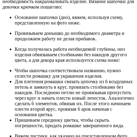
необходимость накрахмаливать изделие. Вязание шапочки для
девочки крючком пошагово:
Основание шапочки (дно), вяжем, используя схему,
представленную на фото ниже.
Провязываем донышко до необходимого диаметра и
продолжаем работу не делая прибавок.
Когда получилась работа необходимой глубины, низ
изделия обвязываем столбиками без накидов другого
цвета, а для декора края используется схема ниже:
Чтобы шапочка соответствовала названию, нужно
сплести ромашку для украшения изделия.
Для плетения ромашки связать цепочку из 6 воздушных
петель и замкнуть в круг, провязать столбиками без
накидов. Последнюю петлю не провязывая пропустить
через круг и начать плести новый лепесток. Аналогично
сделать 6 элементов, обвязав их. После этого начинаем
плести второй ярус, провязав 6 арок начиная с
основания цветка.
Пришиваем серединку цветка, чтобы скрыть
погрешности, придать ромашке завершенного вида.
Вяжем листики, как указано на представленном фото,