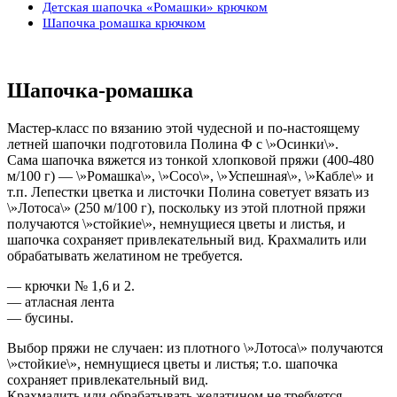
Детская шапочка «Ромашки» крючком
Шапочка ромашка крючком
Шапочка-ромашка
Мастер-класс по вязанию этой чудесной и по-настоящему
летней шапочки подготовила Полина Ф с \»Осинки\».
Сама шапочка вяжется из тонкой хлопковой пряжи (400-480
м/100 г) — \»Ромашка\», \»Coco\», \»Успешная\», \»Кабле\» и
т.п. Лепестки цветка и листочки Полина советует вязать из
\»Лотоса\» (250 м/100 г), поскольку из этой плотной пряжи
получаются \»стойкие\», немнущиеся цветы и листья, и
шапочка сохраняет привлекательный вид. Крахмалить или
обрабатывать желатином не требуется.
— крючки № 1,6 и 2.
— атласная лента
— бусины.
Выбор пряжи не случаен: из плотного \»Лотоса\» получаются
\»стойкие\», немнущиеся цветы и листья; т.о. шапочка
сохраняет привлекательный вид.
Крахмалить или обрабатывать желатином не требуется.