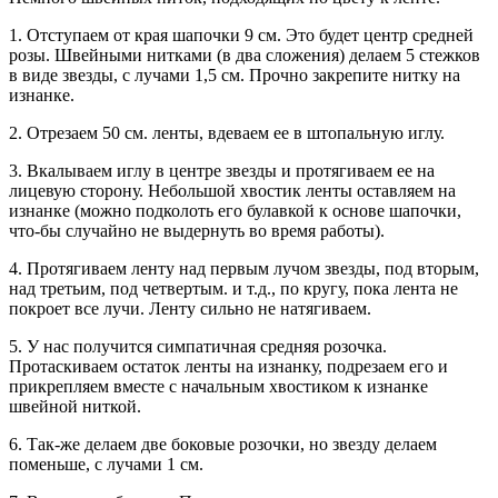
1. Отступаем от края шапочки 9 см. Это будет центр средней
розы. Швейными нитками (в два сложения) делаем 5 стежков
в виде звезды, с лучами 1,5 см. Прочно закрепите нитку на
изнанке.
2. Отрезаем 50 см. ленты, вдеваем ее в штопальную иглу.
3. Вкалываем иглу в центре звезды и протягиваем ее на
лицевую сторону. Небольшой хвостик ленты оставляем на
изнанке (можно подколоть его булавкой к основе шапочки,
что-бы случайно не выдернуть во время работы).
4. Протягиваем ленту над первым лучом звезды, под вторым,
над третьим, под четвертым. и т.д., по кругу, пока лента не
покроет все лучи. Ленту сильно не натягиваем.
5. У нас получится симпатичная средняя розочка.
Протаскиваем остаток ленты на изнанку, подрезаем его и
прикрепляем вместе с начальным хвостиком к изнанке
швейной ниткой.
6. Так-же делаем две боковые розочки, но звезду делаем
поменьше, с лучами 1 см.