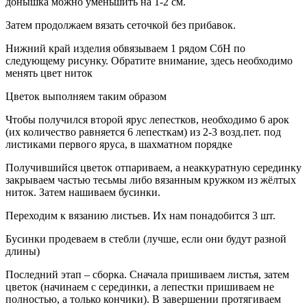
донышка можно уменьшить на 1-2 см.
Затем продолжаем вязать сеточкой без прибавок.
Нижний край изделия обвязываем 1 рядом СбН по
следующему рисунку. Обратите внимание, здесь необходимо
менять цвет ниток
Цветок выполняем таким образом
Чтобы получился второй ярус лепестков, необходимо 6 арок
(их количество равняется 6 лепесткам) из 2-3 возд.пет. под
листиками первого яруса, в шахматном порядке
Получившийся цветок отпариваем, а неаккуратную серединку
закрываем частью тесьмы либо вязанным кружком из жёлтых
ниток. Затем нашиваем бусинки.
Переходим к вязанию листьев. Их нам понадобится 3 шт.
Бусинки продеваем в стебли (лучше, если они будут разной
длины)
Последний этап – сборка. Сначала пришиваем листья, затем
цветок (начинаем с серединки, а лепестки пришиваем не
полностью, а только кончики). В завершении протягиваем