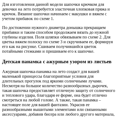
Для изготовления данной модели шапочки крючком для
девочки на лето потребуется эластичная хлопковая пряжа и
крючок. Вязание шапочки начинаем с макушки и вяжем с
учетом прибавок по схеме 1.
По достижении нужного диаметра донышка прекращаем
прибавки и таким способом продолжаем вязать до нужной
глубины изделия. Поля шляпки обвязываем по схеме 2. Для
цветка вяжем полоску по схеме 3 и скручиваем ее, формируя
его как на рисунке. Сшиваем получившийся цветок
потайными стежками и пришиваем его к шапочке.
Детская панамка с ажурным узором из листьев
Ажурная шапочка-панамка на лето создаст для вашей
маленькой принцессы благоприятные условия для
длительных прогулок под яркими солнечными лучами.
Несмотря на большое количество разнообразных дырочек,
такая шапочка предоставляет отличную защиту от солнечного
и теплового удара, благодаря ее форме, она будет отлично
смотреться на любой голове. А также, такая панамка –
настоящее поле для вашей фантазии. Украсив ее
разнообразными вышитыми элементами или связанными
аксессуарами, добавив бисера или любого другого материала,