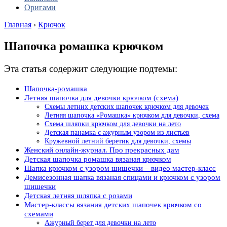
Оригами
Главная
›
Крючок
Шапочка ромашка крючком
Эта статья содержит следующие подтемы:
Шапочка-ромашка
Летняя шапочка для девочки крючком (схема)
Схемы летних детских шапочек крючком для девочек
Летняя шапочка «Ромашка» крючком для девочки, схема
Схема шляпки крючком для девочки на лето
Детская панамка с ажурным узором из листьев
Кружевной летний беретик для девочки, схемы
Женский онлайн-журнал. Про прекрасных дам
Детская шапочка ромашка вязаная крючком
Шапка крючком с узором шишечки – видео мастер-класс
Демисезонная шапка вязаная спицами и крючком с узором
шишечки
Детская летняя шляпка с розами
Мастер-классы вязания детских шапочек крючком со
схемами
Ажурный берет для девочки на лето