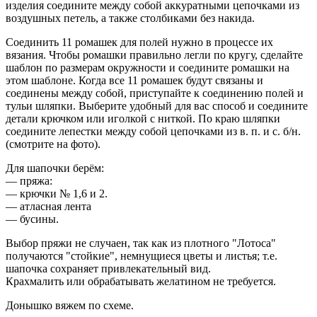
изделия соедините между собой аккуратными цепочками из
воздушных петель, а также столбиками без накида.
Соединить 11 ромашек для полей нужно в процессе их
вязания. Чтобы ромашки правильно легли по кругу, сделайте
шаблон по размерам окружности и соедините ромашки на
этом шаблоне. Когда все 11 ромашек будут связаны и
соединены между собой, приступайте к соединению полей и
тульи шляпки. Выберите удобный для вас способ и соедините
детали крючком или иголкой с ниткой. По краю шляпки
соедините лепестки между собой цепочками из в. п. и с. б/н.
(смотрите на фото).
Для шапочки берём:
— пряжа:
— крючки № 1,6 и 2.
— атласная лента
— бусины.
Выбор пряжи не случаен, так как из плотного "Лотоса"
получаются "стойкие", немнущиеся цветы и листья; т.е.
шапочка сохраняет привлекательный вид.
Крахмалить или обрабатывать желатином не требуется.
Донышко вяжем по схеме.