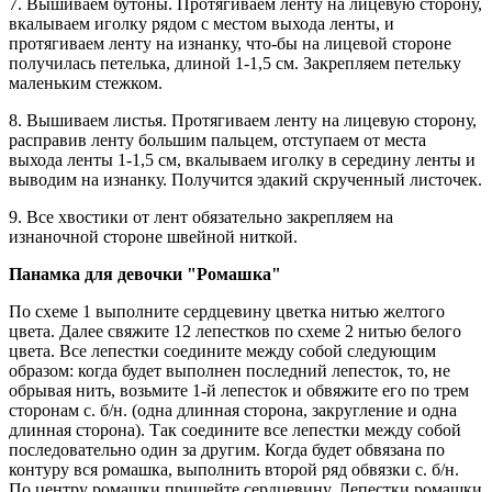
7. Вышиваем бутоны. Протягиваем ленту на лицевую сторону,
вкалываем иголку рядом с местом выхода ленты, и
протягиваем ленту на изнанку, что-бы на лицевой стороне
получилась петелька, длиной 1-1,5 см. Закрепляем петельку
маленьким стежком.
8. Вышиваем листья. Протягиваем ленту на лицевую сторону,
расправив ленту большим пальцем, отступаем от места
выхода ленты 1-1,5 см, вкалываем иголку в середину ленты и
выводим на изнанку. Получится эдакий скрученный листочек.
9. Все хвостики от лент обязательно закрепляем на
изнаночной стороне швейной ниткой.
Панамка для девочки "Ромашка"
По схеме 1 выполните сердцевину цветка нитью желтого
цвета. Далее свяжите 12 лепестков по схеме 2 нитью белого
цвета. Все лепестки соедините между собой следующим
образом: когда будет выполнен последний лепесток, то, не
обрывая нить, возьмите 1-й лепесток и обвяжите его по трем
сторонам с. б/н. (одна длинная сторона, закругление и одна
длинная сторона). Так соедините все лепестки между собой
последовательно один за другим. Когда будет обвязана по
контуру вся ромашка, выполнить второй ряд обвязки с. б/н.
По центру ромашки пришейте сердцевину. Лепестки ромашки