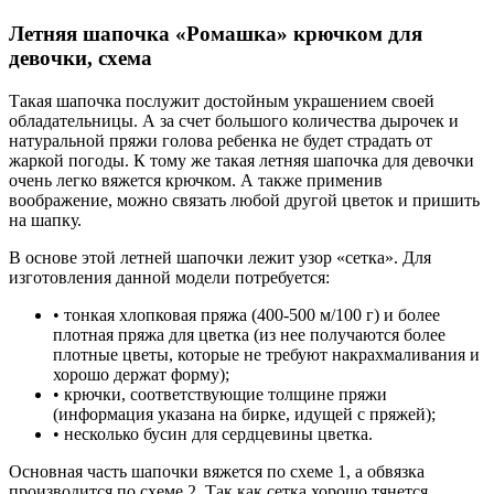
Летняя шапочка «Ромашка» крючком для
девочки, схема
Такая шапочка послужит достойным украшением своей
обладательницы. А за счет большого количества дырочек и
натуральной пряжи голова ребенка не будет страдать от
жаркой погоды. К тому же такая летняя шапочка для девочки
очень легко вяжется крючком. А также применив
воображение, можно связать любой другой цветок и пришить
на шапку.
В основе этой летней шапочки лежит узор «сетка». Для
изготовления данной модели потребуется:
• тонкая хлопковая пряжа (400-500 м/100 г) и более
плотная пряжа для цветка (из нее получаются более
плотные цветы, которые не требуют накрахмаливания и
хорошо держат форму);
• крючки, соответствующие толщине пряжи
(информация указана на бирке, идущей с пряжей);
• несколько бусин для сердцевины цветка.
Основная часть шапочки вяжется по схеме 1, а обвязка
производится по схеме 2. Так как сетка хорошо тянется,