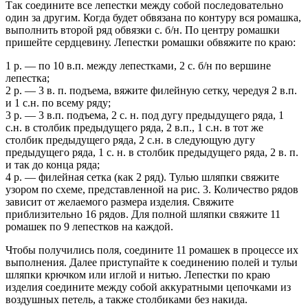
Так соедините все лепестки между собой последовательно
один за другим. Когда будет обвязана по контуру вся ромашка,
выполнить второй ряд обвязки с. б/н. По центру ромашки
пришейте сердцевину. Лепестки ромашки обвяжите по краю:
1 р. — по 10 в.п. между лепестками, 2 с. б/н по вершине
лепестка;
2 р. — 3 в. п. подъема, вяжите филейную сетку, чередуя 2 в.п.
и 1 с.н. по всему ряду;
3 р. — 3 в.п. подъема, 2 с. н. под дугу предыдущего ряда, 1
с.н. в столбик предыдущего ряда, 2 в.п., 1 с.н. в тот же
столбик предыдущего ряда, 2 с.н. в следующую дугу
предыдущего ряда, 1 с. н. в столбик предыдущего ряда, 2 в. п.
и так до конца ряда;
4 р. — филейная сетка (как 2 ряд). Тулью шляпки свяжите
узором по схеме, представленной на рис. 3. Количество рядов
зависит от желаемого размера изделия. Свяжите
приблизительно 16 рядов. Для полной шляпки свяжите 11
ромашек по 9 лепестков на каждой.
Чтобы получились поля, соедините 11 ромашек в процессе их
выполнения. Далее приступайте к соединению полей и тульи
шляпки крючком или иглой и нитью. Лепестки по краю
изделия соедините между собой аккуратными цепочками из
воздушных петель, а также столбиками без накида.