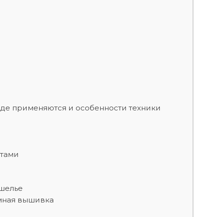
где применяются и особенности техники
нтами
шелье
мная вышивка