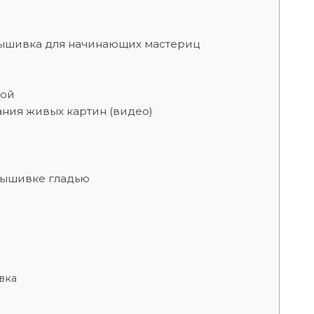
ышивка для начинающих мастериц
кой
ния живых картин (видео)
вышивке гладью
вка