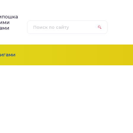
мпошка
оими
ками
игами