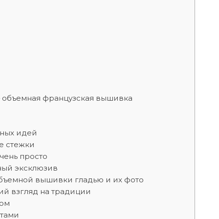
— объемная французская вышивка
вных идей
е стежки
чень просто
ный эксклюзив
бъемной вышивки гладью и их фото
ий взгляд на традиции
ром
нтами