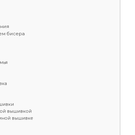
ания
ем бисера
мья
вка
шивки
ной вышивкой
мной вышивке