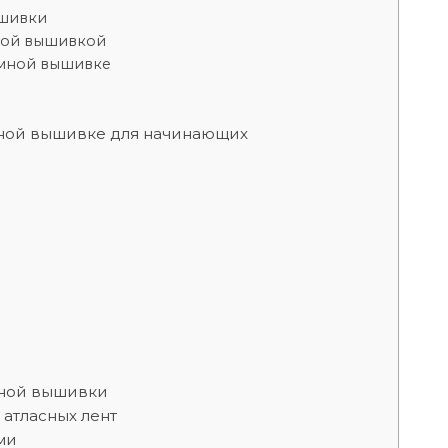
шивки
ной вышивкой
мной вышивке
мной вышивке для начинающих
мной вышивки
атласных лент
ми