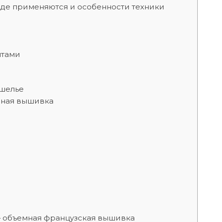
где применяются и особенности техники
нтами
шелье
мная вышивка
— объемная французская вышивка