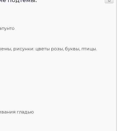
ие подтемы:
апунто
мы, рисунки: цветы розы, буквы, птицы.
ивания гладью