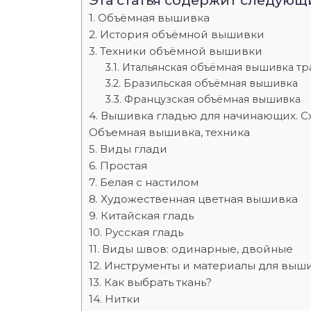
Эта статья содержит следующ
Объёмная вышивка
История объёмной вышивки
Техники объёмной вышивки
Итальянская объёмная вышивка тр
Бразильская объёмная вышивка
Французская объёмная вышивка
Вышивка гладью для начинающих. Схе
Объемная вышивка, техника
Виды глади
Простая
Белая с настилом
Художественная цветная вышивка
Китайская гладь
Русская гладь
Виды швов: одинарные, двойные
Инструменты и материалы для выш
Как выбрать ткань?
Нитки