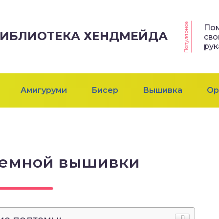
Популярное
По
 БИБЛИОТЕКА ХЕНДМЕЙДА
св
ру
Амигуруми
Бисер
Вышивка
Ор
ъемной вышивки