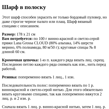
Шарф в полоску
Этот шарф способен украсить не только бордовый пуловер, но
даже строгое черное пальто или плащ. Шарф вязаный
спицами с описанием.
Размер:
178 х 21 см
Вам потребуется:
по 100 г винно-красной и светло-серой
пряжи Lana Grossa CLOUD (80% альпака, 14% шерсти
мерино, 6% полиамида, 80 м/50 г); круговые спицы № 8
длиной 60 см.
Кромочная цепочка:
1-ю п. каждого ряда вязать лиц. скрещ.
Последнюю петлю каждого ряда снимать как изн., нить перед
работой.
Резинка:
попеременно вязать 1 лиц., 1 изн.
Последовательность полос: попеременно вязать по 1 р.
виннокрасной и светло-серой нитью. Для этого обязательно
вязать круговыми спицами, так как попеременно вяжутся 2
лиц. р. и 2 изн. р.
Сначала вязать 1 лиц. р. винно-красной нитью, затем 1 лиц. р.