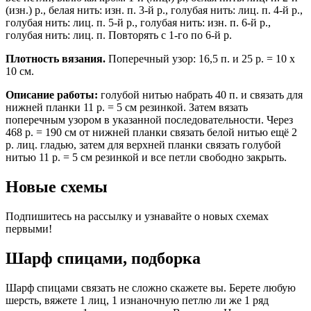
(изн.) р., белая нить: изн. п. 3-й р., голубая нить: лиц. п. 4-й р.,
голубая нить: лиц. п. 5-й р., голубая нить: изн. п. 6-й р.,
голубая нить: лиц. п. Повторять с 1-го по 6-й р.
Плотность вязания.
Поперечный узор: 16,5 п. и 25 р. = 10 х
10 см.
Описание работы:
голубой нитью набрать 40 п. и связать для
нижней планки 11 р. = 5 см резинкой. Затем вязать
поперечным узором в указанной последовательности. Через
468 р. = 190 см от нижней планки связать белой нитью ещё 2
р. лиц. гладью, затем для верхней планки связать голубой
нитью 11 р. = 5 см резинкой и все петли свободно закрыть.
Новые схемы
Подпишитесь на рассылку и узнавайте о новых схемах
первыми!
Шарф спицами, подборка
Шарф спицами связать не сложно скажете вы. Берете любую
шерсть, вяжете 1 лиц, 1 изнаночную петлю ли же 1 ряд