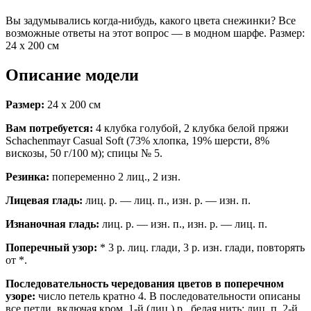
Вы задумывались когда-нибудь, какого цвета снежинки? Все
возможные ответы на этот вопрос — в модном шарфе. Размер:
24 х 200 см
Описание модели
Размер:
24 х 200 см
Вам потребуется:
4 клубка голубой, 2 клубка белой пряжи
Schachenmayr Casual Soft (73% хлопка, 19% шерсти, 8%
вискозы, 50 г/100 м); спицы № 5.
Резинка:
попеременно 2 лиц., 2 изн.
Лицевая гладь:
лиц. р. — лиц. п., изн. р. — изн. п.
Изнаночная гладь:
лиц. р. — изн. п., изн. р. — лиц. п.
Поперечный узор:
* 3 р. лиц. глади, 3 р. изн. глади, повторять
от *.
Последовательность чередования цветов в поперечном
узоре:
число петель кратно 4. В последовательности описаны
все петли, включая кром. 1-й (лиц.) р., белая нить: лиц. п. 2-й