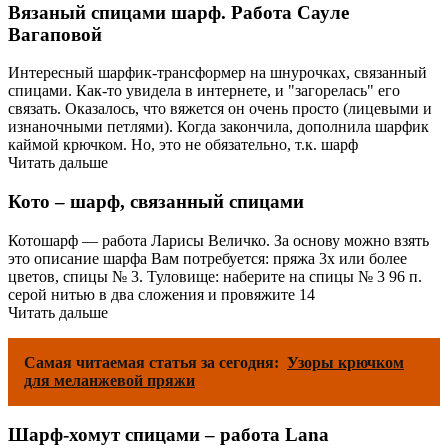
Вязаный спицами шарф. Работа Сауле
Вагаповой
Интересный шарфик-трансформер на шнурочках, связанный
спицами. Как-то увидела в интернете, и "загорелась" его
связать. Оказалось, что вяжется он очень просто (лицевыми и
изнаночными петлями). Когда закончила, дополнила шарфик
каймой крючком. Но, это не обязательно, т.к. шарф
Читать дальше
Кото – шарф, связанный спицами
Котошарф — работа Ларисы Величко. За основу можно взять
это описание шарфа Вам потребуется: пряжа 3х или более
цветов, спицы № 3. Туловище: наберите на спицы № 3 96 п.
серой нитью в два сложения и провяжите 14
Читать дальше
Самая читаемая статья за сегодня:
Узоры крючком
для меланжевой пряжи
Шарф-хомут спицами – работа Lana