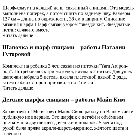
Шарф-хомут на каждый день, связанный спицами. Эта модель
выполнена поперек, а потом сшита по заднему шву. Размеры:
137 см – длина по окружности, 38 см в ширину. Описание
вязания шарфа Шарф связан узором "звездочки". Звездчатые
петли: свяжите вместе
Читать дальше
Шапочка и шарф спицами – работы Наталии
Гуторовой
Комплект на ребенка 3 лет, связан из ниточки"Yarn Art pon-
pon". Потребовалось три моточка, вязала в 2 нитки. Для ушек
шапочки набрала 5 петель, вязала платочной вязкой 2 ряда,
затем с обеих сторон прибавила по 2 петли
Читать дальше
Детские шарфы спицами – работы Майи Ким
Здравствуйте! Меня зовут Майя. Свою работу на Вашем сайте
публикую не впервые. Это шарфик с петлëй и объëмным
цветком для двухлетней доченьки в подарок. У меня под
рукой была пряжа акрилл-шерсть-меринос, жëлтого цвета и
зелëного