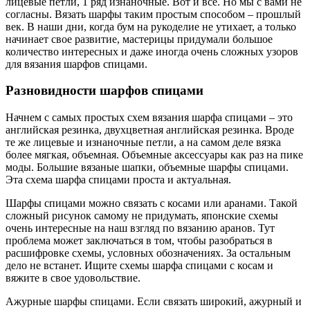
лицевые петли, 1 ряд изнаночные. Вот и все. Но мы с вами не
согласны. Вязать шарфы таким простым способом – прошлый
век. В наши дни, когда бум на рукоделие не утихает, а только
начинает свое развитие, мастерицы придумали большое
количество интересных и даже иногда очень сложных узоров
для вязания шарфов спицами.
Разновидности шарфов спицами
Начнем с самых простых схем вязания шарфа спицами – это
английская резинка, двухцветная английская резинка. Вроде
те же лицевые и изнаночные петли, а на самом деле вязка
более мягкая, объемная. Объемные аксессуары как раз на пике
моды. Большие вязаные шапки, объемные шарфы спицами.
Эта схема шарфа спицами проста и актуальная.
Шарфы спицами можно связать с косами или аранами. Такой
сложный рисунок самому не придумать, японские схемы
очень интересные на наш взгляд по вязанию аранов. Тут
проблема может заключаться в том, чтобы разобраться в
расшифровке схемы, условных обозначениях. За остальным
дело не встанет. Ищите схемы шарфа спицами с косам и
вяжите в свое удовольствие.
Ажурные шарфы спицами. Если связать широкий, ажурный и