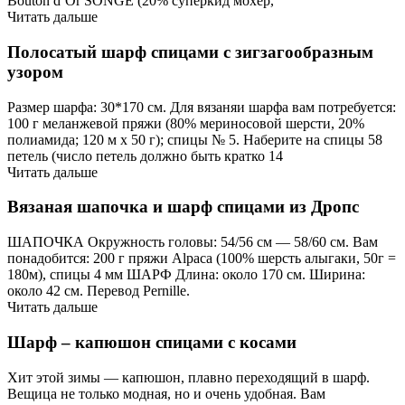
Bouton d’Or SONGE (20% суперкид мохер,
Читать дальше
Полосатый шарф спицами с зигзагообразным
узором
Размер шарфа: 30*170 см. Для вязаняи шарфа вам потребуется:
100 г мелан­жевой пряжи (80% мериносовой шерсти, 20%
полиамида; 120 м х 50 г); спицы № 5. Наберите на спицы 58
петель (число петель должно быть кратко 14
Читать дальше
Вязаная шапочка и шарф спицами из Дропс
ШАПОЧКА Окружность головы: 54/56 см — 58/60 см. Вам
понадобится: 200 г пряжи Alpaca (100% шерсть алыгаки, 50г =
180м), спицы 4 мм ШАРФ Длина: около 170 см. Ширина:
около 42 см. Перевод Pernille.
Читать дальше
Шарф – капюшон спицами с косами
Хит этой зимы — капюшон, плавно переходящий в шарф.
Вещица не только модная, но и очень удобная. Вам