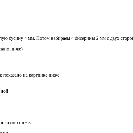
елую бусину 4 мм. Потом набираем 4 бисерины 2 мм с двух сторо
азано ниже)
к показано на картинке ниже.
иной.
показано ниже.
усину.