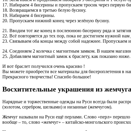
17. Набираем 4 бисерины и пропускаем тросик через первую б
18. Возвращаемся в третью белую бусину.
19. Набираем 4 бисерины.
20. Пропускаем нижний конец через зелёную бусину.
21. Вводим тот же конец в послеюнюю бисерину ряда и затягив
22. Всё повторяется до тех пор, пока не достигнем нужной нам
23. Связываем оба концы между собой надежнее. Пропускаем их
24. Соединяем 2 колечка с магнитным замком. В нашем магази
25. Добавляем магнитный замок к браслету, как показано ниже.
И вот браслет получился очень красиво !
Вы можете приобрести все материалы для бисероплетения в на
Прекрасного творчества! Спасибо большое!
Восхитительные украшения из жемчуга 
Нарядные и торжественные одежды на Руси всегда были распр
(золотом, серебром, шелками) и низанные (жемчугом).
Жемчуг называли на Руси ещё перлами. Слово «перл» перешло в
вообще – то, слово «жемчуг» – китайско-монгольского происхож