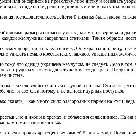
мчужин или бисеринок на проволоку либо нитку и создавать узор
 пряди, в виде сетки, решётки, клетками или в шахматы, в одну
вная последовательность действий низанья была такова: сначала
обходимые размеры согласно узорам, затем просверливали дыро
е каждой жемчужины закрепляли стежками. Таким образом, дост
ческом дворе, но и в крестьянском. Он украшал и царицу, и куп
ожно увидеть немало крестьянских нарядов, украшенных жемчуг
по тому, что одежда украшена жемчугом, не следует. Дело в том,
ишь потрудиться, то есть достать жемчуг со дна реки. Не зря и
чём чистых.
чтобы сам человек был чистым и душой, и телом. Считалось, что
бе чист и светел, а потому и не выносит дурных поступков.
лько сказать, – как много было благородных парней на Руси, ве
рестьян, но и иконы в храмах, и облачения священников. На одн
ми камнями саккос весил 24кг.
орых среди прочих драгоценных камней был и жемчуг. После пол