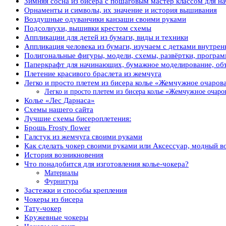
Зимняя сосна из бисера с пошаговым мастер классом для 
Орнаменты и символы, их значение и история вышивания
Воздушные одуванчики канзаши своими руками
Подсолнухи, вышивки крестом схемы
Аппликации для детей из бумаги, виды и техники
Аппликация человека из бумаги, изучаем с детками внутрен
Полигональные фигуры, модели, схемы, развёртки, программ
Паперкрафт для начинающих, бумажное моделирование, объ
Плетение красивого браслета из жемчуга
Легко и просто плетем из бисера колье «Жемчужное очаров
Легко и просто плетем из бисера колье «Жемчужное очаро
Колье «Лес Дарнаса»
Схемы нашего сайта
Лучшие схемы бисероплетения:
Брошь Frosty flower
Галстук из жемчуга своими руками
Как сделать чокер своими руками или Аксессуар, модный во
История возникновения
Что понадобится для изготовления колье-чокера?
Материалы
Фурнитура
Застежки и способы крепления
Чокеры из бисера
Тату-чокер
Кружевные чокеры