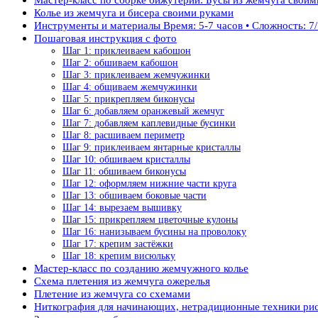
Колье из жемчуга и бисера своими руками
Инструменты и материалы Время: 5-7 часов • Сложность: 7
Пошаговая инструкция с фото
Шаг 1: приклеиваем кабошон
Шаг 2: обшиваем кабошон
Шаг 3: приклеиваем жемчужинки
Шаг 4: общиваем жемчужинки
Шаг 5: прикрепляем биконусы
Шаг 6: добавляем оранжевый жемчуг
Шаг 7: добавляем каплевидные бусинки
Шаг 8: расшиваем периметр
Шаг 9: приклеиваем янтарные кристаллы
Шаг 10: обшиваем кристаллы
Шаг 11: обшиваем биконусы
Шаг 12: оформляем нижние части круга
Шаг 13: обшиваем боковые части
Шаг 14: вырезаем вышивку
Шаг 15: прикрепляем цветочные кулоны
Шаг 16: нанизываем бусины на проволоку
Шаг 17: крепим застёжки
Шаг 18: крепим висюльку
Мастер-класс по созданию жемчужного колье
Схема плетения из жемчуга ожерелья
Плетение из жемчуга со схемами
Ниткография для начинающих, нетрадиционные техники рис