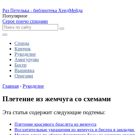
Раз Петелька - библиотека ХендМейда
Популярное
Серое пончо спицами
Спицы
Крючок
Рукоделие
Амигуруми
Бисер
Вышивка
Оригами
Главная
›
Рукоделие
Плетение из жемчуга со схемами
Эта статья содержит следующие подтемы:
Плетение красивого браслета из жемчуга
Восхитительные украшения из жемчуга и бисера в закладки
Мастер-класс по сборке бижутерии: Бусы из жемчуга своим