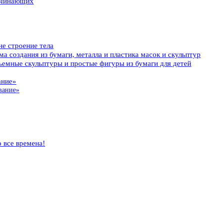
начинающих
не строение тела
а создания из бумаги, металла и пластика масок и скульптур
емные скульптуры и простые фигуры из бумаги для детей
ание»
вание»
 все времена!