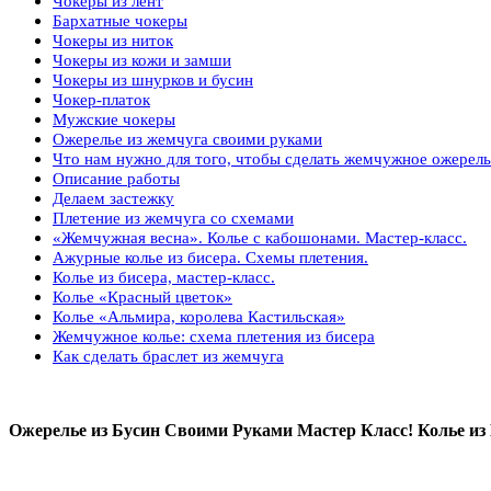
Чокеры из лент
Бархатные чокеры
Чокеры из ниток
Чокеры из кожи и замши
Чокеры из шнурков и бусин
Чокер-платок
Мужские чокеры
Ожерелье из жемчуга своими руками
Что нам нужно для того, чтобы сделать жемчужное ожерел
Описание работы
Делаем застежку
Плетение из жемчуга со схемами
«Жемчужная весна». Колье с кабошонами. Мастер-класс.
Ажурные колье из бисера. Схемы плетения.
Колье из бисера, мастер-класс.
Колье «Красный цветок»
Колье «Альмира, королева Кастильская»
Жемчужное колье: cхема плетения из бисера
Как сделать браслет из жемчуга
Ожерелье из Бусин Своими Руками Мастер Класс! Колье из 