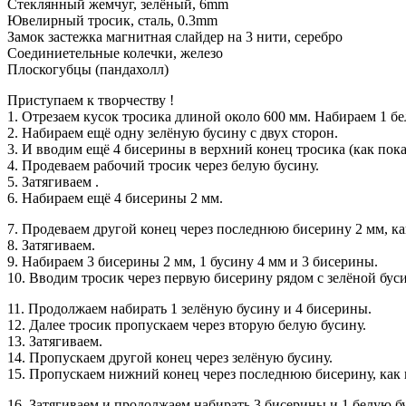
Стеклянный жемчуг, зелёный, 6mm
Ювелирный тросик, сталь, 0.3mm
Замок застежка магнитная слайдер на 3 нити, серебро
Соединиетельные колечки, железо
Плоскогубцы (пандахолл)
Приступаем к творчеству !
1. Отрезаем кусок тросика длиной около 600 мм. Набираем 1 б
2. Набираем ещё одну зелёную бусину с двух сторон.
3. И вводим ещё 4 бисерины в верхний конец тросика (как пок
4. Продеваем рабочий тросик через белую бусину.
5. Затягиваем .
6. Набираем ещё 4 бисерины 2 мм.
7. Продеваем другой конец через последнюю бисерину 2 мм, ка
8. Затягиваем.
9. Набираем 3 бисерины 2 мм, 1 бусину 4 мм и 3 бисерины.
10. Вводим тросик через первую бисерину рядом с зелёной бус
11. Продолжаем набирать 1 зелёную бусину и 4 бисерины.
12. Далее тросик пропускаем через вторую белую бусину.
13. Затягиваем.
14. Пропускаем другой конец через зелёную бусину.
15. Пропускаем нижний конец через последнюю бисерину, как 
16. Затягиваем и продолжаем набирать 3 бисерины и 1 белую б