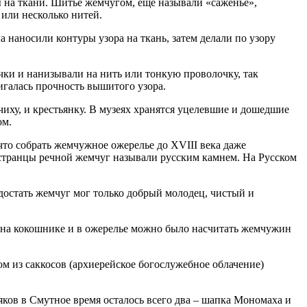
ы на ткани. Шитьё жемчугом, ещё называли «саженье»,
 или несколько нитей.
 наносили контуры узора на ткань, затем делали по узору
чки и нанизывали на нить или тонкую проволочку, так
игалась прочность вышитого узора.
чиху, и крестьянку. В музеях хранятся уцелевшие и дошедшие
ом.
 что собрать жемчужное ожерелье до XVIII века даже
ностранцы речной жемчуг называли русским камнем. На Русском
 достать жемчуг мог только добрый молодец, чистый и
дь на кокошнике и в ожерелье можно было насчитать жемчужин
ом из саккосов (архиерейское богослужебное облачение)
яков в Смутное время осталось всего два – шапка Мономаха и