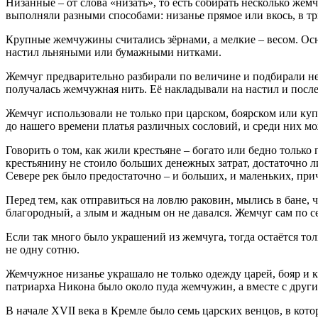
Низанные – от слова «низать», то есть собирать несколько же
выполняли разными способами: низанье прямое или вкось, в три
Крупные жемчужины считались зёрнами, а мелкие – весом. Осно
настил льняными или бумажными нитками.
Жемчуг предварительно разбирали по величине и подбирали не
получалась жемчужная нить. Её накладывали на настил и посл
Жемчуг использовали не только при царском, боярском или купе
до нашего времени платья различных сословий, и среди них м
Говорить о том, как жили крестьяне – богато или бедно только 
крестьянину не стоило больших денежных затрат, достаточно л
Севере рек было предостаточно – и больших, и маленьких, при
Перед тем, как отправиться на ловлю раковин, мылись в бане, 
благородный, а злым и жадным он не давался. Жемчуг сам по се
Если так много было украшений из жемчуга, тогда остаётся то
не одну сотню.
Жемчужное низанье украшало не только одежду царей, бояр и к
патриарха Никона было около пуда жемчужин, а вместе с други
В начале XVII века в Кремле было семь царских венцов, в кот