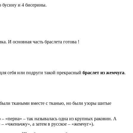
ю бусину и 4 бисерины.
а. И основная часть браслета готова !
для себя или подруги такой прекрасный
браслет из жемчуга
.
были ткаными вместе с тканью, но были узоры шитые
 – «перна» – так называлась одна из крупных раковин. А
– «чженьчжу», а затем в русское – «жемчуг»).