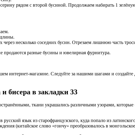
исерину рядом с второй бусиной. Продолжаем набирать 1 зелёну
аем.
 длины.
 через несколько соседних бусин. Отрезаем лишнюю часть тросик
не продаются разные бусины и ювелирная фурнитура.
шем интернет-магазине. Следуйте за нашими шагами и создайте 
и бисера в закладки 33
остранёнными, ткани украшались различными узорами, которые 
 русский язык из старофранцузского, куда попало из латинского
дения (китайское слово «гончу» преобразовалось в монгольское 