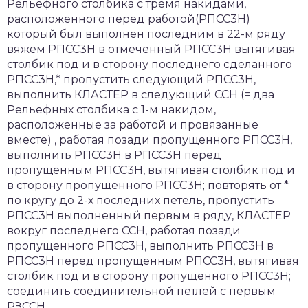
Рельефного столбика с тремя накидами,
расположенного перед работой(РПСС3Н)
который был выполнен последним в 22-м ряду
вяжем РПСС3Н в отмеченный РПСС3Н вытягивая
столбик под и в сторону последнего сделанного
РПСС3Н,* пропустить следующий РПСС3Н,
выполнить КЛАСТЕР в следующий ССН (= два
Рельефных столбика с 1-м накидом,
расположенные за работой и провязанные
вместе) , работая позади пропущенного РПСС3Н,
выполнить РПСС3Н в РПСС3Н перед
пропущенным РПСС3Н, вытягивая столбик под и
в сторону пропущенного РПСС3Н; повторять от *
по кругу до 2-х последних петель, пропустить
РПСС3Н выполненный первым в ряду, КЛАСТЕР
вокруг последнего ССН, работая позади
пропущенного РПСС3Н, выполнить РПСС3Н в
РПСС3Н перед пропущенным РПСС3Н, вытягивая
столбик под и в сторону пропущенного РПСС3Н;
соединить соединительной петлей с первым
РЗССН.