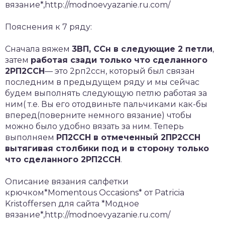
вязание*,http://modnoevyazanie.ru.com/
Пояснения к 7 ряду:
Сначала вяжем
3ВП, ССн в следующие 2 петли
,
затем
работая сзади только что сделанного
2РП2ССН
— это 2рп2ссн, который был связан
последним в предыдущем ряду и мы сейчас
будем выполнять следующую петлю работая за
ним( т.е. Вы его отодвиньте пальчиками как-бы
вперед(поверните немного вязание) чтобы
можно было удобно вязать за ним. Теперь
выполняем
РП2ССН в отмеченный 2ПР2ССН
вытягивая столбики под и в сторону только
что сделанного 2РП2ССН
.
Описание вязания салфетки
крючком*Momentous Occasions* от Patricia
Kristoffersen для сайта *Модное
вязание*,http://modnoevyazanie.ru.com/