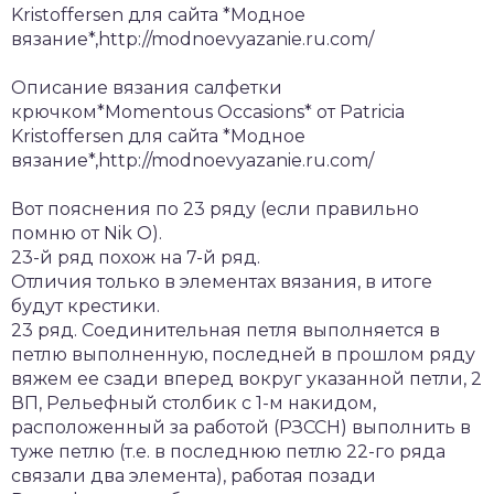
Kristoffersen для сайта *Модное
вязание*,http://modnoevyazanie.ru.com/
Описание вязания салфетки
крючком*Momentous Occasions* от Patricia
Kristoffersen для сайта *Модное
вязание*,http://modnoevyazanie.ru.com/
Вот пояснения по 23 ряду (если правильно
помню от Nik O).
23-й ряд похож на 7-й ряд.
Отличия только в элементах вязания, в итоге
будут крестики.
23 ряд. Соединительная петля выполняется в
петлю выполненную, последней в прошлом ряду
вяжем ее сзади вперед вокруг указанной петли, 2
ВП, Рельефный столбик с 1-м накидом,
расположенный за работой (РЗССН) выполнить в
туже петлю (т.е. в последнюю петлю 22-го ряда
связали два элемента), работая позади