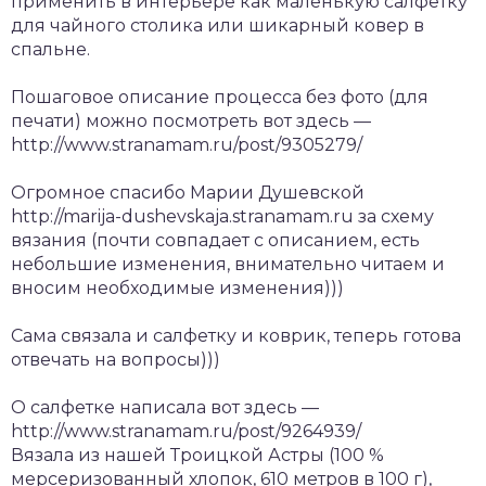
применить в интерьере как маленькую салфетку
для чайного столика или шикарный ковер в
спальне.
Пошаговое описание процесса без фото (для
печати) можно посмотреть вот здесь —
http://www.stranamam.ru/post/9305279/
Огромное спасибо Марии Душевской
http://marija-dushevskaja.stranamam.ru за схему
вязания (почти совпадает с описанием, есть
небольшие изменения, внимательно читаем и
вносим необходимые изменения)))
Сама связала и салфетку и коврик, теперь готова
отвечать на вопросы)))
О салфетке написала вот здесь —
http://www.stranamam.ru/post/9264939/
Вязала из нашей Троицкой Астры (100 %
мерсеризованный хлопок, 610 метров в 100 г),