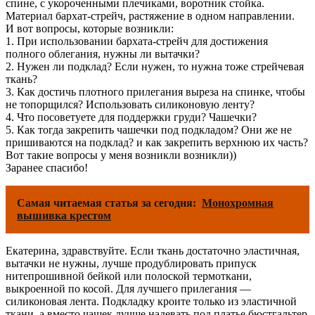
спине, с укороченными плечиками, воротник стойка.
Материал бархат-стрейч, растяжение в одном направлении.
И вот вопросы, которые возникли:
1. При использовании бархата-стрейч для достижения
полного облегания, нужны ли вытачки?
2. Нужен ли подклад? Если нужен, то нужна тоже стрейчевая
ткань?
3. Как достичь плотного прилегания выреза на спинке, чтобы
не топорщился? Использовать силиконовую ленту?
4. Что посоветуете для поддержки груди? Чашечки?
5. Как тогда закрепить чашечки под подкладом? Они же не
пришиваются на подклад? и как закрепить верхнюю их часть?
Вот такие вопросы у меня возникли возникли))
Заранее спасибо!
Самая читаемая статья за сегодня:
Монохромная
вышивка крестом
Екатерина, здравствуйте. Если ткань достаточно эластичная,
вытачки не нужны, лучше продублировать припуск
нитепрошивной бейкой или полоской термоткани,
выкроенной по косой. Для лучшего прилегания —
силиконовая лента. Подкладку кроите только из эластичной
ткани, а вместо чашек лучше надевать под платье бюстгальтер