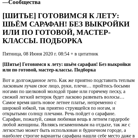
—
Сообщества
[ШИТЬЕ] ГОТОВИМСЯ К ЛЕТУ:
ШЬЁМ САРАФАН! БЕЗ ВЫКРОЙКИ
ИЛИ ПО ГОТОВОЙ, МАСТЕР-
КЛАССЫ. ПОДБОРКА
Пятница, 08 Июня 2020 г. 08:54 + в цитатник
[Шитье] Готовимся к лету: шьём сарафан! Без выкройки
или по готовой, мастер-классы. Подборка
Вот и долгожданное лето. Как же приятно подставить теплым
ласковым лучам свое лицо, руки, плечи… пройтись босыми
ногами по шелковой молодой траве или горячему песку, а
свежий легкий ветерок будет ласково развевать волосы…
Самое время шить новое летнее платье, непременно с
широкой юбкой, так приятно струящейся по ногам, и
открытыми солнцу плечами. Речь пойдет о сарафане.
Сарафан, пожалуй, самая любимая вещь в летнем гардеробе
любой женщины. Являясь незаменимым на отдыхе, так же с
легкостью может быть использован и будничном городе, а
наиболее строгие варианты сарафана нашли себе место даже в