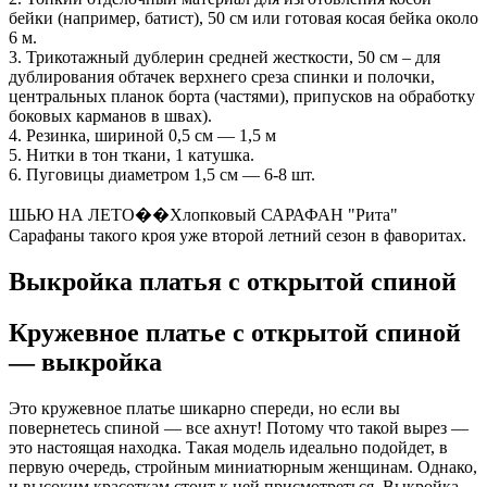
бейки (например, батист), 50 см или готовая косая бейка около
6 м.
3. Трикотажный дублерин средней жесткости, 50 см – для
дублирования обтачек верхнего среза спинки и полочки,
центральных планок борта (частями), припусков на обработку
боковых карманов в швах).
4. Резинка, шириной 0,5 см — 1,5 м
5. Нитки в тон ткани, 1 катушка.
6. Пуговицы диаметром 1,5 см — 6-8 шт.
ШЬЮ НА ЛЕТО��Хлопковый САРАФАН "Рита"
Сарафаны такого кроя уже второй летний сезон в фаворитах.
Выкройка платья с открытой спиной
Кружевное платье с открытой спиной
— выкройка
Это кружевное платье шикарно спереди, но если вы
повернетесь спиной — все ахнут! Потому что такой вырез —
это настоящая находка. Такая модель идеально подойдет, в
первую очередь, стройным миниатюрным женщинам. Однако,
и высоким красоткам стоит к ней присмотреться. Выкройка