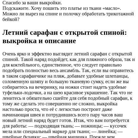
Спасибо за ваши выкройки.
Подскажите. Хочу пошить это платье из ткани «масло».
Можно ли вырез на спине и полочку обработать трикотажной
бейкой?
Летний сарафан с открытой спиной:
выкройка и описание
Очень ярко и эффектно выглядит летний сарафан с открытой
спиной. Такой наряд подойдет, как для пляжного образа, так и
для коктейльного, единственное, что следует правильно
подобрать полностью весь ансамбль. Так, если вы оправитесь
в таком сарафанчике на пляж, добавьте удобные шлепанцы,
соломенную шляпу и большую тканевую сумку, если же вы
собираетесь на вечеринку, на ножки стоит надеть удобные
туфельки-лодочки, а на шею красивое украшение. Так что не
ленитесь и обязательно сшейте для себя подобный сарафан, к
тому же сделать это совершенно не сложно, выкройка
настолько проста, что её с легкостью построит даже
начинающая швея и потрудившись всего пару часов ваш
новый летний наряд будет готов. Итак, что вам потребуется
для работы: — подходящая ткань; — ножницы; — кусочек
мела или специальный маркер для ткани; — линейка; —
швейные булавки; — швейная машинка. Прежде чем