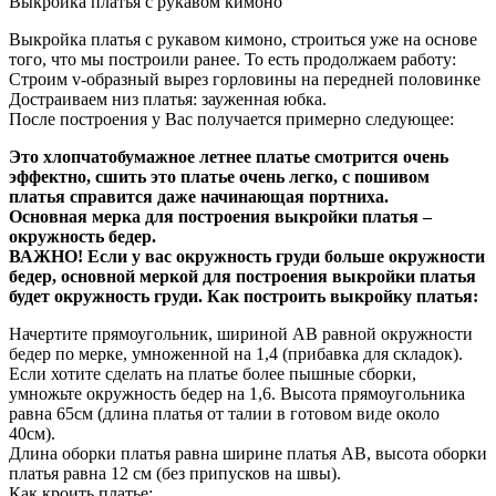
Выкройка платья с рукавом кимоно
Выкройка платья с рукавом кимоно, строиться уже на основе
того, что мы построили ранее. То есть продолжаем работу:
Строим v-образный вырез горловины на передней половинке
Достраиваем низ платья: зауженная юбка.
После построения у Вас получается примерно следующее:
Это хлопчатобумажное летнее платье смотрится очень
эффектно, сшить это платье очень легко, с пошивом
платья справится даже начинающая портниха.
Основная мерка для построения выкройки платья –
окружность бедер.
ВАЖНО! Если у вас окружность груди больше окружности
бедер, основной меркой для построения выкройки платья
будет окружность груди. Как построить выкройку платья:
Начертите прямоугольник, шириной АВ равной окружности
бедер по мерке, умноженной на 1,4 (прибавка для складок).
Если хотите сделать на платье более пышные сборки,
умножьте окружность бедер на 1,6. Высота прямоугольника
равна 65см (длина платья от талии в готовом виде около
40см).
Длина оборки платья равна ширине платья АВ, высота оборки
платья равна 12 см (без припусков на швы).
Как кроить платье: