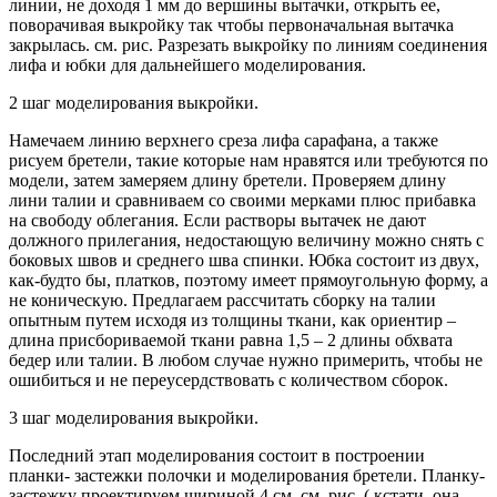
линии, не доходя 1 мм до вершины вытачки, открыть ее,
поворачивая выкройку так чтобы первоначальная вытачка
закрылась. см. рис. Разрезать выкройку по линиям соединения
лифа и юбки для дальнейшего моделирования.
2 шаг моделирования выкройки.
Намечаем линию верхнего среза лифа сарафана, а также
рисуем бретели, такие которые нам нравятся или требуются по
модели, затем замеряем длину бретели. Проверяем длину
лини талии и сравниваем со своими мерками плюс прибавка
на свободу облегания. Если растворы вытачек не дают
должного прилегания, недостающую величину можно снять с
боковых швов и среднего шва спинки. Юбка состоит из двух,
как-будто бы, платков, поэтому имеет прямоугольную форму, а
не коническую. Предлагаем рассчитать сборку на талии
опытным путем исходя из толщины ткани, как ориентир –
длина присбориваемой ткани равна 1,5 – 2 длины обхвата
бедер или талии. В любом случае нужно примерить, чтобы не
ошибиться и не переусердствовать с количеством сборок.
3 шаг моделирования выкройки.
Последний этап моделирования состоит в построении
планки- застежки полочки и моделирования бретели. Планку-
застежку проектируем шириной 4 см, см. рис. ( кстати, она