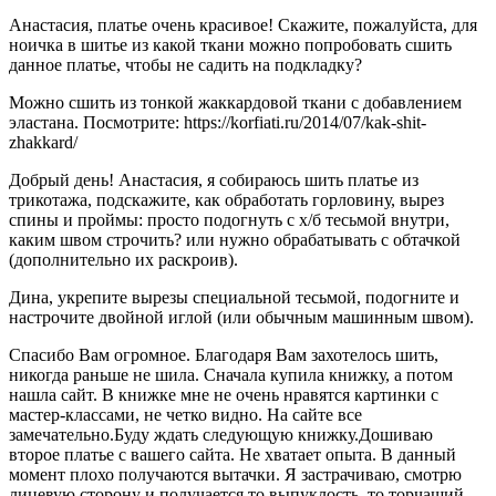
Анастасия, платье очень красивое! Скажите, пожалуйста, для
ноичка в шитье из какой ткани можно попробовать сшить
данное платье, чтобы не садить на подкладку?
Можно сшить из тонкой жаккардовой ткани с добавлением
эластана. Посмотрите: https://korfiati.ru/2014/07/kak-shit-
zhakkard/
Добрый день! Анастасия, я собираюсь шить платье из
трикотажа, подскажите, как обработать горловину, вырез
спины и проймы: просто подогнуть с х/б тесьмой внутри,
каким швом строчить? или нужно обрабатывать с обтачкой
(дополнительно их раскроив).
Дина, укрепите вырезы специальной тесьмой, подогните и
настрочите двойной иглой (или обычным машинным швом).
Спасибо Вам огромное. Благодаря Вам захотелось шить,
никогда раньше не шила. Сначала купила книжку, а потом
нашла сайт. В книжке мне не очень нравятся картинки с
мастер-классами, не четко видно. На сайте все
замечательно.Буду ждать следующую книжку.Дошиваю
второе платье с вашего сайта. Не хватает опыта. В данный
момент плохо получаются вытачки. Я застрачиваю, смотрю
лицевую сторону и получается то выпуклость, то торчащий