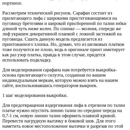
портнихе.
Рассмотрим технический рисунок. Сарафан состоит из
прилегающего лифа с широкими пристегивающимися на
пуговицу бретелями и широкой присборенной по талии юбки
длиной чуть ниже колен. По спинке — молния, спереди же
лиф украшен декоративной планкой с ложной застежкой на
пуговицы. Сшить данную модель предлагается из
принтованного хлопка. Но, думаю, что из шелковых платков
тоже получится не плохо, ведь в оригинале принт имитирует
как раз узор платка, правда в этом случае, придется
использовать подкладку.
Для моделирования сарафана нам потребуется выкройка-
основа прилегающего силуэта, созданная по вашим
индивидуальным меркам, которую можно взять на нашем
сайте, воспользовавшись генератором выкроек.
1 шаг моделирования выкройки.
Для предотвращения вздергивания лифа в отрезном по талии
платье нужно опустить линию талии по середине переда на
0,7-1 см, новую линию талии оформить плавной кривой.
Перевести нагрудную вытачку в боковой шов. Для этого
наметить новое местоположение вытачки и разрезав по этой