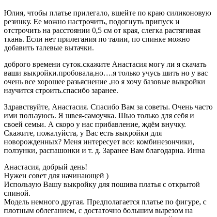
Юлия, чтобы платье прилегало, вшейте по краю силиконовую
резинку. Ее можно настрочить, подогнуть припуск и
отстрочить на расстоянии 0,5 см от края, слегка растягивая
ткань. Если нет прилегания по талии, по спинке можно
добавить талевые вытачки.
доброго времени суток.скажите Анастасия могу ли я скачать
ваши выкройки.пробовала,но….я только учусь шить но у вас
очень все хорошее разьяснение ,но я хочу базовые выкройки
научится строить.спасибо заранее.
Здравствуйте, Анастасия. Спасибо Вам за советы. Очень часто
ими пользуюсь. Я швея-самоучка. Шью только для себя и
своей семьи. А скоро у нас прибавление, ждём внучку.
Скажите, пожалуйста, у Вас есть выкройки для
новорожденных? Меня интересует все: комбинезончики,
ползунки, распашонки и т. д. Заранее Вам благодарна. Инна
Анастасия, добрый день!
Нужен совет для начинающей )
Использую Вашу выкройку для пошива платья с открытой
спиной.
Модель немного другая. Предполагается платье по фигуре, с
плотным облеганием, с достаточно большим вырезом на