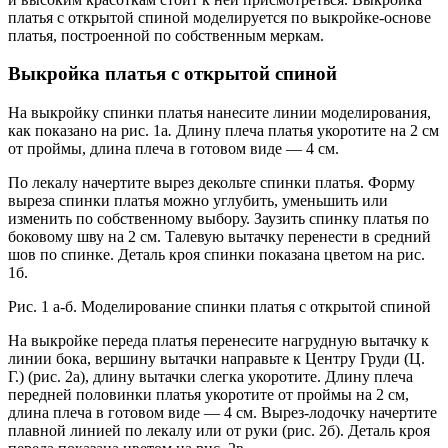
платья с открытой спиной моделируется по выкройке-основе
платья, построенной по собственным меркам.
Выкройка платья с открытой спиной
На выкройку спинки платья нанесите линии моделирования,
как показано на рис. 1а
.
Длину плеча платья укоротите на 2 см
от проймы, длина плеча в готовом виде — 4 см.
По лекалу начертите вырез декольте спинки платья. Форму
выреза спинки платья можно углубить, уменьшить или
изменить по собственному выбору. Заузить спинку платья по
боковому шву на 2 см. Талевую вытачку перенести в средний
шов по спинке. Деталь кроя спинки показана цветом на рис.
1б.
Рис. 1 а-б. Моделирование спинки платья с открытой спиной
На выкройке переда платья перенесите нагрудную вытачку к
линии бока, вершину вытачки направьте к Центру Груди (Ц.
Г.) (рис. 2а), длину вытачки слегка укоротите. Длину плеча
передней половинки платья укоротите от проймы на 2 см,
длина плеча в готовом виде — 4 см. Вырез-лодочку начертите
плавной линией по лекалу или от руки (рис. 2б). Деталь кроя