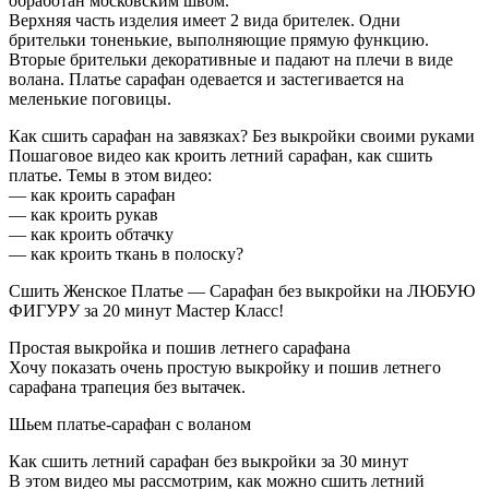
обработан московским швом.
Верхняя часть изделия имеет 2 вида брителек. Одни
брительки тоненькие, выполняющие прямую функцию.
Вторые брительки декоративные и падают на плечи в виде
волана. Платье сарафан одевается и застегивается на
меленькие поговицы.
Как сшить сарафан на завязках? Без выкройки своими руками
Пошаговое видео как кроить летний сарафан, как сшить
платье. Темы в этом видео:
— как кроить сарафан
— как кроить рукав
— как кроить обтачку
— как кроить ткань в полоску?
Сшить Женское Платье — Сарафан без выкройки на ЛЮБУЮ
ФИГУРУ за 20 минут Мастер Класс!
Простая выкройка и пошив летнего сарафана
Хочу показать очень простую выкройку и пошив летнего
сарафана трапеция без вытачек.
Шьем платье-сарафан с воланом
Как сшить летний сарафан без выкройки за 30 минут
В этом видео мы рассмотрим, как можно сшить летний