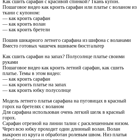
Как сшить сарафан с красивой спинкой? Ткань купон.
Пошаговое видео как кроить сарафан или платье с воланом из
ткани с купоном:
— как кроить сарафан
— как кроить волан
— как кроить бретели
Пошив шикарного летнего сарафана из шифона с воланами
Вместо готовых чашечек вшиваем бюстгальтер
Как сшить сарафан на запах? Полусолнце платье своими
руками
Пошаговое видео как кроить летний сарафан, как сшить
платье. Темы в этом видео:
— как кроить сарафан
— как кроить платье на запах
— как кроить юбку полусолнце
Модель летнего платья сарафана на пуговицах в красный
горох на бретелях с воланом
Для сарафана использован очень легкий шелк в красный
горох.
Сарафан отрезной на линии талии с расклешенным низом.
Через всю юбку проходит один длинный волан. Волан
выкроен из круга и обработан ролевым швом. Низ платья