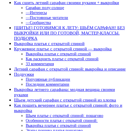
Как сшить летний сарафан своими руками + выкройки
Сарафан полу-солнце
—Интересы
—Постоянные читатели
—Сообщества
[ШИТЬЕ] ГОТОВИМСЯ К ЛЕТУ: ШЬЁМ САРАФАН! БЕЗ
ВЫКРОЙКИ ИЛИ ПО ГОТОВОЙ, МАСТЕР-КЛАССЫ.
ПОДБОРКА
Выкройка платья с открытой спиной
Кружевное платье с открытой спиной — выкройка
Выкройка платья с открытой спиной
Как раскроить платье с открытой спиной
33 комментария
Летний сарафан с открытой спиной: выкройка и описание
Подружки
Популярные публикации
Последние комментарии
Выкройка летнего сарафана: модная вещица своими
руками
Шьем детский сарафан с открытой спиной из хлопка
Как пошить вечернее платье с открытой спиной: фото и
выкройка
Шьем платье с открытой спиной: пошагово
Особенности платья с открытой спиной:
Выкройка платья с открытой спиной
Этапы пошива платья пошагово