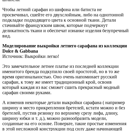
Чтобы летний сарафан из шифона или батиста не
просвечивал, сшейте его двухслойным, либо на однотонной
подкладке подходящего цвета к основной ткани. Детали
стачивайте французским швом, которые подчеркнут
деликатность ткани и обеспечат изнанке изделия безупречный
вид.
Моделирование выкройки летнего сарафана из коллекции
Dolce & Gabbana
Источник: Выкройки легко!
Это замечательное летнее платье из последней коллекции
именитого бренда подкупило своей простотой, но в то же
время оригинальностью. Оно очень напоминает русский
сарафан, к тому же имеет традиционный крой, освоив
который каждая из вас сможет сшить прекрасный модный
сарафан своими руками.
А изменив некоторые детали выкройки сарафана ( например
ширину и место прикрепления бретелей, кстати можно и без
бретелей, пустив резинку по верхнему срезу лифа, длину,
ширину юбки и т. д.), можно разнообразить модели,
созданные на его основе. Поверьте, такие простые изменения
в этой несложной конструкции под силу даже начинающей