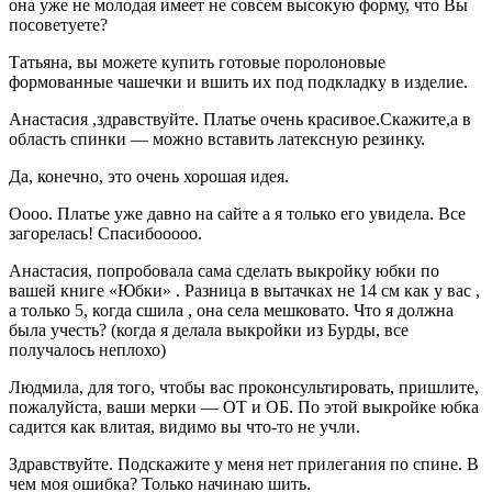
она уже не молодая имеет не совсем высокую форму, что Вы
посоветуете?
Татьяна, вы можете купить готовые поролоновые
формованные чашечки и вшить их под подкладку в изделие.
Анастасия ,здравствуйте. Платье очень красивое.Скажите,а в
область спинки — можно вставить латексную резинку.
Да, конечно, это очень хорошая идея.
Оооо. Платье уже давно на сайте а я только его увидела. Все
загорелась! Спасибооооо.
Анастасия, попробовала сама сделать выкройку юбки по
вашей книге «Юбки» . Разница в вытачках не 14 см как у вас ,
а только 5, когда сшила , она села мешковато. Что я должна
была учесть? (когда я делала выкройки из Бурды, все
получалось неплохо)
Людмила, для того, чтобы вас проконсультировать, пришлите,
пожалуйста, ваши мерки — ОТ и ОБ. По этой выкройке юбка
садится как влитая, видимо вы что-то не учли.
Здравствуйте. Подскажите у меня нет прилегания по спине. В
чем моя ошибка? Только начинаю шить.