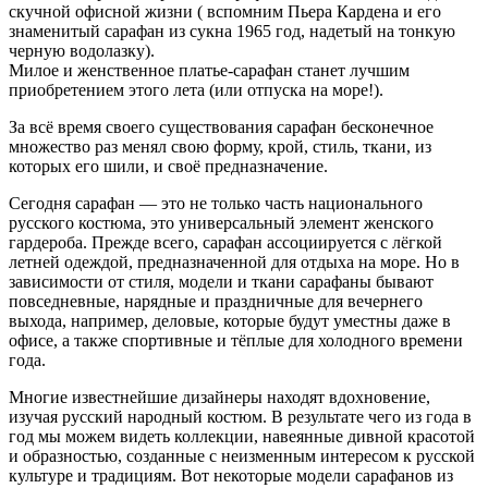
скучной офисной жизни ( вспомним Пьера Кардена и его
знаменитый сарафан из сукна 1965 год, надетый на тонкую
черную водолазку).
Милое и женственное платье-сарафан станет лучшим
приобретением этого лета (или отпуска на море!).
За всё время своего существования сарафан бесконечное
множество раз менял свою форму, крой, стиль, ткани, из
которых его шили, и своё предназначение.
Сегодня сарафан — это не только часть национального
русского костюма, это универсальный элемент женского
гардероба. Прежде всего, сарафан ассоциируется с лёгкой
летней одеждой, предназначенной для отдыха на море. Но в
зависимости от стиля, модели и ткани сарафаны бывают
повседневные, нарядные и праздничные для вечернего
выхода, например, деловые, которые будут уместны даже в
офисе, а также спортивные и тёплые для холодного времени
года.
Многие известнейшие дизайнеры находят вдохновение,
изучая русский народный костюм. В результате чего из года в
год мы можем видеть коллекции, навеянные дивной красотой
и образностью, созданные с неизменным интересом к русской
культуре и традициям. Вот некоторые модели сарафанов из