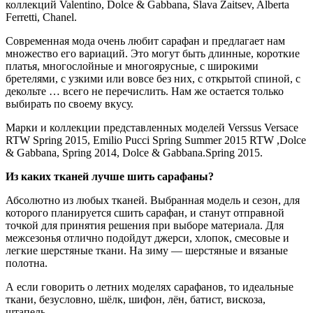
коллекций Valentino, Dolce & Gabbana, Slava Zaitsev, Alberta
Ferretti, Chanel.
Современная мода очень любит сарафан и предлагает нам
множество его вариаций. Это могут быть длинные, короткие
платья, многослойные и многоярусные, с широкими
бретелями, с узкими или вовсе без них, с открытой спиной, с
декольте … всего не перечислить. Нам же остается только
выбирать по своему вкусу.
Марки и коллекции представленных моделей Verssus Versace
RTW Spring 2015, Emilio Pucci Spring Summer 2015 RTW ,Dolce
& Gabbana, Spring 2014, Dolce & Gabbana.Spring 2015.
Из каких тканей лучше шить сарафаны?
Абсолютно из любых тканей. Выбранная модель и сезон, для
которого планируется сшить сарафан, и станут отправной
точкой для принятия решения при выборе материала. Для
межсезонья отлично подойдут джерси, хлопок, смесовые и
легкие шерстяные ткани. На зиму — шерстяные и вязаные
полотна.
А если говорить о летних моделях сарафанов, то идеальные
ткани, безусловно, шёлк, шифон, лён, батист, вискоза,
штапель.