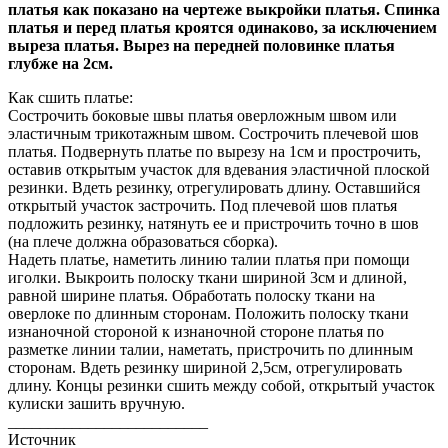
платья как показано на чертеже выкройки платья. Спинка
платья и перед платья кроятся одинаково, за исключением
выреза платья. Вырез на передней половинке платья
глубже на 2см.
Как сшить платье:
Сострочить боковые швы платья оверложным швом или
эластичным трикотажным швом. Сострочить плечевой шов
платья. Подвернуть платье по вырезу на 1см и прострочить,
оставив открытым участок для вдевания эластичной плоской
резинки. Вдеть резинку, отрегулировать длину. Оставшийся
открытый участок застрочить. Под плечевой шов платья
подложить резинку, натянуть ее и пристрочить точно в шов
(на плече должна образоваться сборка).
Надеть платье, наметить линию талии платья при помощи
иголки. Выкроить полоску ткани шириной 3см и длиной,
равной ширине платья. Обработать полоску ткани на
оверлоке по длинным сторонам. Положить полоску ткани
изнаночной стороной к изнаночной стороне платья по
разметке линии талии, наметать, пристрочить по длинным
сторонам. Вдеть резинку шириной 2,5см, отрегулировать
длину. Концы резинки сшить между собой, открытый участок
кулиски зашить вручную.
_________________________
Источник