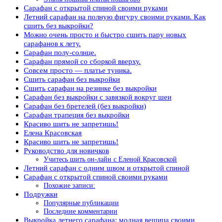
Сарафан с открытой спиной своими руками
Летний сарафан на полную фигуру своими руками. Как
сшить без выкройки?
Можно очень просто и быстро сшить пару новых
сарафанов к лету.
Сарафан полу-солнце.
Сарафан прямой со сборкой вверху.
Совсем просто — платье туника.
Сшить сарафан без выкройки
Сшить сарафан на резинке без выкройки
Сарафан без выкройки с завязкой вокруг шеи
Сарафан без бретелей (без выкройки)
Сарафан трапеция без выкройки
Красиво шить не запретишь!
Елена Красовская
Красиво шить не запретишь!
Руководство для новичков
Учитесь шить он-лайн с Еленой Красовской
Летний сарафан с одним швом и открытой спиной
Сарафан с открытой спиной своими руками
Похожие записи:
Подружки
Популярные публикации
Последние комментарии
Выкройка летнего сарафана: модная вещица своими