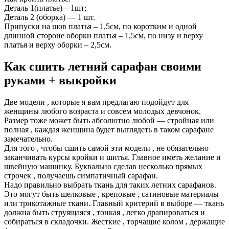
Деталь 1(платье) – 1шт;
Деталь 2 (оборка) — 1 шт.
Припуски на шов платья – 1,5см, по коротким и одной
длинной стороне оборки платья – 1,5см, по низу и верху
платья и верху оборки – 2,5см.
Как сшить летний сарафан своими
руками + выкройки
Две модели , которые я вам предлагаю подойдут для
женщины любого возраста и совсем молодых девчонок.
Размер тоже может быть абсолютно любой — стройная или
полная , каждая женщина будет выглядеть в таком сарафане
замечательно.
Для того , чтобы сшить самой эти модели , не обязательно
заканчивать курсы кройки и шитья. Главное иметь желание и
швейную машинку. Буквально сделав несколько прямых
строчек , получаешь симпатичный сарафан.
Надо правильно выбрать ткань для таких летних сарафанов.
Это могут быть шелковые , креповые , сатиновые материалы
или трикотажные ткани. Главный критерий в выборе — ткань
должна быть струящаяся , тонкая , легко драпироваться и
собираться в складочки. Жесткие , торчащие колом , держащие