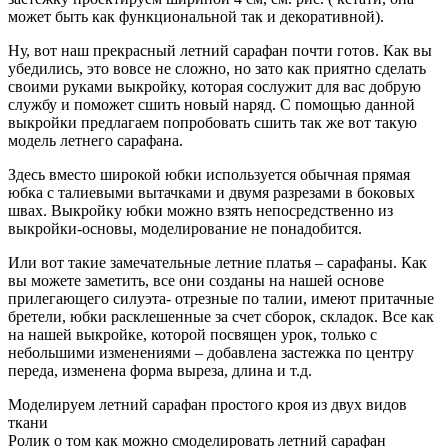
может быть как функциональной так и декоративной).
Ну, вот наш прекрасный летний сарафан почти готов. Как вы
убедились, это вовсе не сложно, но зато как приятно сделать
своими руками выкройку, которая сослужит для вас добрую
службу и поможет сшить новый наряд. С помощью данной
выкройки предлагаем попробовать сшить так же вот такую
модель летнего сарафана.
Здесь вместо широкой юбки используется обычная прямая
юбка с талиевыми вытачками и двумя разрезами в боковых
швах. Выкройку юбки можно взять непосредственно из
выкройки-основы, моделирование не понадобится.
Или вот такие замечательные летние платья – сарафаны. Как
вы можете заметить, все они созданы на нашей основе
прилегающего силуэта- отрезные по талии, имеют притачные
бретели, юбки расклешенные за счет сборок, складок. Все как
на нашей выкройке, которой посвящен урок, только с
небольшими изменениями – добавлена застежка по центру
переда, изменена форма выреза, длина и т.д.
Моделируем летний сарафан простого кроя из двух видов
ткани
Ролик о том как можно смоделировать летний сарафан