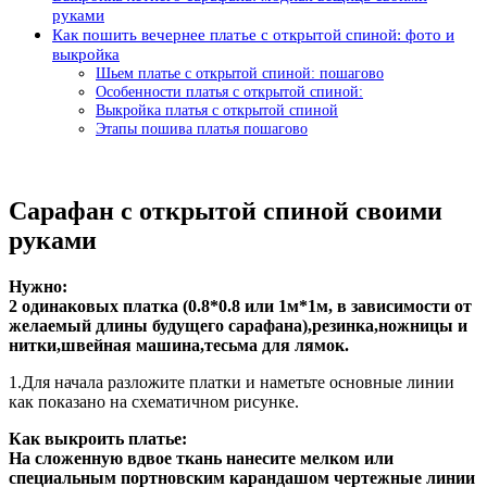
руками
Как пошить вечернее платье с открытой спиной: фото и
выкройка
Шьем платье с открытой спиной: пошагово
Особенности платья с открытой спиной:
Выкройка платья с открытой спиной
Этапы пошива платья пошагово
Сарафан с открытой спиной своими
руками
Нужно:
2 одинаковых платка (0.8*0.8 или 1м*1м, в зависимости от
желаемый длины будущего сарафана),резинка,ножницы и
нитки,швейная машина,тесьма для лямок.
1.Для начала разложите платки и наметьте основные линии
как показано на схематичном рисунке.
Как выкроить платье:
На сложенную вдвое ткань нанесите мелком или
специальным портновским карандашом чертежные линии