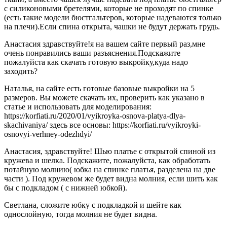
с силиконовыми бретелями, которые не проходят по спинке
(есть такие модели бюстгальтеров, которые надеваются только
на плечи).Если спина открыта, чашки не будут держать грудь.
Анастасия здравствуйте!я на вашем сайте первый раз,мне
очень понравились ваши разъяснения.Подскажите
пожалуйста как скачать готовую выкройку,куда надо
заходить?
Наталья, на сайте есть готовые базовые выкройки на 5
размеров. Вы можете скачать их, проверить как указано в
статье и использовать для моделирования:
https://korfiati.ru/2020/01/vyikroyka-osnova-platya-dlya-
skachivaniya/ здесь все основы: https://korfiati.ru/vyikroyki-
osnovyi-verhney-odezhdyi/
Анастасия, здравствуйте! Шью платье с открытой спиной из
кружева и шелка. Подскажите, пожалуйста, как обработать
потайную молнию( юбка на спинке платья, разделена на две
части ). Под кружевом же будет видна молния, если шить как
бы с подкладом ( с нижней юбкой).
Светлана, сложите юбку с подкладкой и шейте как
однослойную, тогда молния не будет видна.