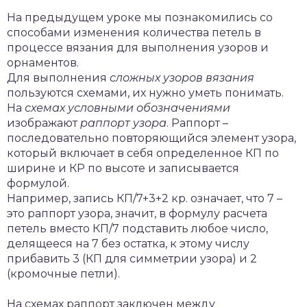
На предыдущем уроке мы познакомились со
способами изменения количества петель в
процессе вязания для выполнения узоров и
орнаментов.
Для выполнения
сложных узоров вязания
пользуются схемами, их нужно уметь понимать.
На
схемах условными обозначениями
изображают
раппорт узора
. Раппорт –
последовательно повторяющийся элемент узора,
который включает в себя определенное КП по
ширине и КР по высоте и записывается
формулой.
Например, запись КП/7+3+2 кр. означает, что 7 –
это раппорт узора, значит, в формулу расчета
петель вместо КП/7 подставить любое число,
делящееся на 7 без остатка, к этому числу
прибавить 3 (КП для симметрии узора) и 2
(кромочные петли).
На схемах раппорт заключен между