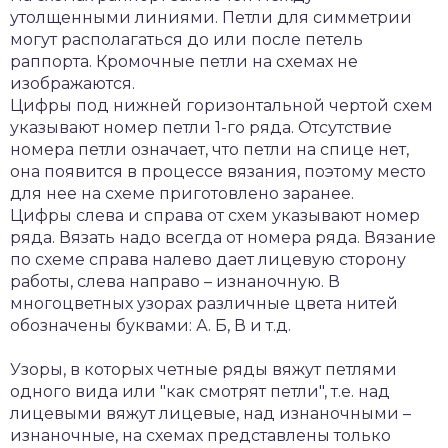
утолщенными линиями. Петли для симметрии
могут располагаться до или после петель
раппорта. Кромочные петли на схемах не
изображаются.
Цифры под нижней горизонтальной чертой схем
указывают номер петли 1-го ряда. Отсутствие
номера петли означает, что петли на спице нет,
она появится в процессе вязания, поэтому место
для нее на схеме приготовлено заранее.
Цифры слева и справа от схем указывают номер
ряда. Вязать надо всегда от номера ряда. Вязание
по схеме справа налево дает лицевую сторону
работы, слева направо – изнаночную. В
многоцветных узорах различные цвета нитей
обозначены буквами: А. Б, В и т.д.
Узоры, в которых четные ряды вяжут петлями
одного вида или "как смотрят петли", т.е. над
лицевыми вяжут лицевые, над изнаночными –
изнаночные, на схемах представлены только