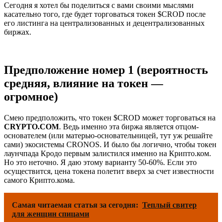
Сегодня я хотел бы поделиться с вами своими мыслями
касательно того, где будет торговаться токен $CROD после
его листинга на централизованных и децентрализованных
биржах.
Предположение номер 1 (вероятность
средняя, влияние на токен —
огромное)
Смею предположить, что токен $CROD может торговаться на
CRYPTO.COM
. Ведь именно эта биржа является отцом-
основателем (или матерью-основательницей, тут уж решайте
сами) экосистемы CRONOS. И было бы логично, чтобы токен
лаунчпада Кродо первым залистился именно на Крипто.ком.
Но это неточно. Я даю этому варианту 50-60%. Если это
осуществится, цена токена полетит вверх за счет известности
самого Крипто.кома.
Самая читаемая статья за сегодня:
Теплый свитер
для женщин спицами