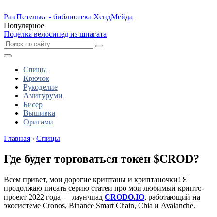
Раз Петелька - библиотека ХендМейда
Популярное
Поделка велосипед из шпагата
Спицы
Крючок
Рукоделие
Амигуруми
Бисер
Вышивка
Оригами
Главная
›
Спицы
Где будет торговаться токен $CROD?
Всем привет, мои дорогие криптаны и криптаночки! Я
продолжаю писать серию статей про мой любимый крипто-
проект 2022 года — лаунчпад
CRODO.IO
, работающий на
экосистеме Cronos, Binance Smart Chain, Chia и Avalanche.