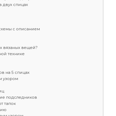
 двух спицах
 схемы с описанием
их вязаных вещей?
ной технике
в на 5 спицах
м узором
иц
ние подследников
от тапок
нию
вым узором