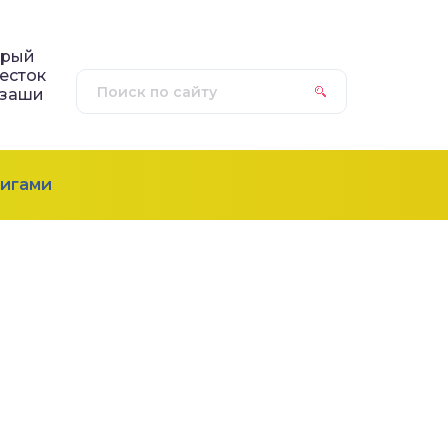
трый
есток
нзаши
игами