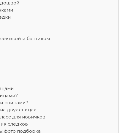
подошвой
чками
ледки
завязкой и бантиком
ицами
пицами?
ки спицами?
на двух спицах
класс для новичков
ния следков
: фото подборка