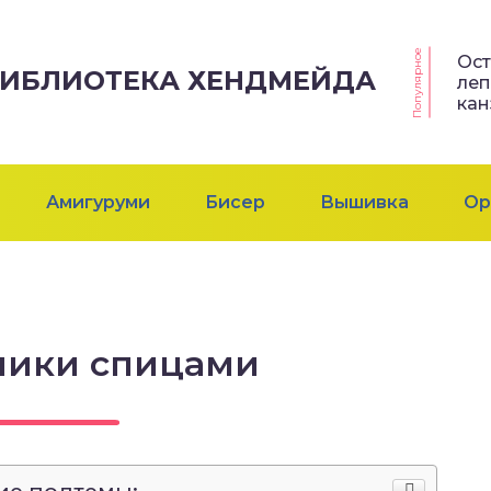
Популярное
Ос
 БИБЛИОТЕКА ХЕНДМЕЙДА
леп
ка
Амигуруми
Бисер
Вышивка
Ор
ники спицами