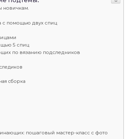
ие подтемы:
 новичкам.
 с помощью двух спиц
пицами
ощью 5 спиц
ющих по вязанию подследников
следиков
ная сборка
чинающих: пошаговый мастер-класс с фото