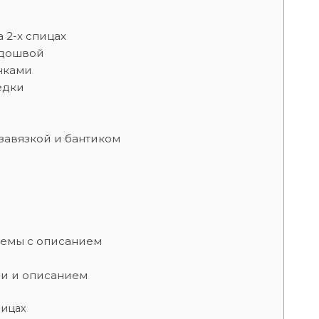
 2-х спицах
одошвой
чками
едки
завязкой и бантиком
хемы с описанием
ми и описанием
пицах