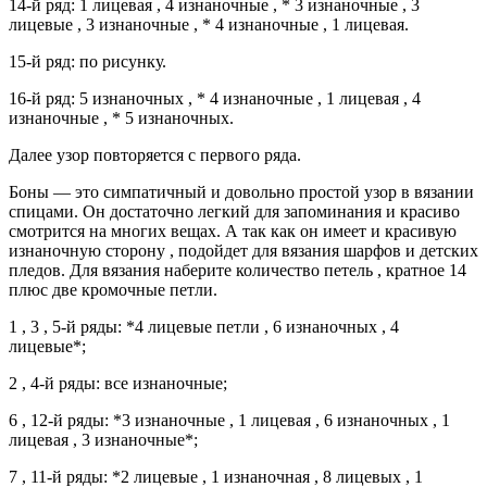
14-й ряд: 1 лицевая , 4 изнаночные , * 3 изнаночные , 3
лицевые , 3 изнаночные , * 4 изнаночные , 1 лицевая.
15-й ряд: по рисунку.
16-й ряд: 5 изнаночных , * 4 изнаночные , 1 лицевая , 4
изнаночные , * 5 изнаночных.
Далее узор повторяется с первого ряда.
Боны — это симпатичный и довольно простой узор в вязании
спицами. Он достаточно легкий для запоминания и красиво
смотрится на многих вещах. А так как он имеет и красивую
изнаночную сторону , подойдет для вязания шарфов и детских
пледов. Для вязания наберите количество петель , кратное 14
плюс две кромочные петли.
1 , 3 , 5-й ряды: *4 лицевые петли , 6 изнаночных , 4
лицевые*;
2 , 4-й ряды: все изнаночные;
6 , 12-й ряды: *3 изнаночные , 1 лицевая , 6 изнаночных , 1
лицевая , 3 изнаночные*;
7 , 11-й ряды: *2 лицевые , 1 изнаночная , 8 лицевых , 1