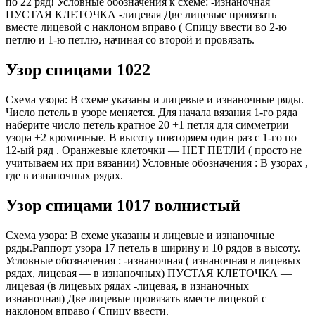
по 22 ряд! Условные обозначения к схеме: -изнаночная
ПУСТАЯ КЛЕТОЧКА -лицевая Две лицевые провязать
вместе лицевой с наклоном вправо ( Спицу ввести во 2-ю
петлю и 1-ю петлю, начиная со второй и провязать.
Узор спицами 1022
Схема узора: В схеме указаны и лицевые и изнаночные ряды.
Число петель в узоре меняется. Для начала вязания 1-го ряда
наберите число петель кратное 20 +1 петля для симметрии
узора +2 кромочные. В высоту повторяем один раз с 1-го по
12-ый ряд . Оранжевые клеточки — НЕТ ПЕТЛИ ( просто не
учитываем их при вязании) Условные обозначения : В узорах ,
где в изнаночных рядах.
Узор спицами 1017 волнистый
Схема узора: В схеме указаны и лицевые и изнаночные
ряды.Раппорт узора 17 петель в ширину и 10 рядов в высоту.
Условные обозначения : -изнаночная ( изнаночная в лицевых
рядах, лицевая — в изнаночных) ПУСТАЯ КЛЕТОЧКА —
лицевая (в лицевых рядах -лицевая, в изнаночных
изнаночная) Две лицевые провязать вместе лицевой с
наклоном вправо ( Спицу ввести.