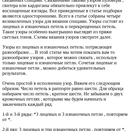
связанных спицами. Связанными такими узором пуловеры ,
свитера или кардиганы обязательно привлекут к себе
восхищенные взгляды. Все приведенные в статье подборки
являются односторонними. Всего в статье собраны четыре
великолепных узора для вязания спицами. Узоры состоят из
лицевых и изнаночных петель и перекрещенных петель.
Такие узоры особенно выигрышно выглядят из пряжи
светлых тонов. Схемы вязания узоров смотрите далее.
Узоры из лицевых и изнаночных петель: потрясающее
разнообразие… В этой статье мы хотим показать вам то
разнообразие узоров , которое можно связать , используя
только лицевые и изнаночные петли. Сочетая лицевые и
изнаночные петли , можно добиться удивительных
результатов.
Очень простой в исполнении узор. Вяжем его следующим
образом. Число петель в раппорте равно шести. Для образца
набираем число петель , кратное шести. Не забываем о двух
кромочных петлях , которыми мы будем начинать и
заканчивать каждый ряд.
1-й и 3-й ряды: *3 лицевых и 3 изнаночных петли , повторяем
от *.
2-й ряд: 3 лицевых и три изнаночных петли , повторяем от *.