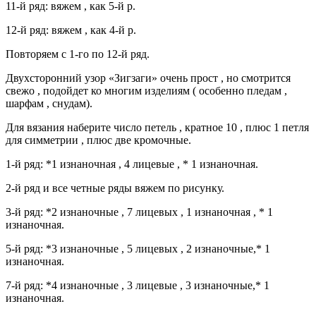
11-й ряд: вяжем , как 5-й р.
12-й ряд: вяжем , как 4-й р.
Повторяем с 1-го по 12-й ряд.
Двухсторонний узор «Зигзаги» очень прост , но смотрится
свежо , подойдет ко многим изделиям ( особенно пледам ,
шарфам , снудам).
Для вязания наберите число петель , кратное 10 , плюс 1 петля
для симметрии , плюс две кромочные.
1-й ряд: *1 изнаночная , 4 лицевые , * 1 изнаночная.
2-й ряд и все четные ряды вяжем по рисунку.
3-й ряд: *2 изнаночные , 7 лицевых , 1 изнаночная , * 1
изнаночная.
5-й ряд: *3 изнаночные , 5 лицевых , 2 изнаночные,* 1
изнаночная.
7-й ряд: *4 изнаночные , 3 лицевые , 3 изнаночные,* 1
изнаночная.