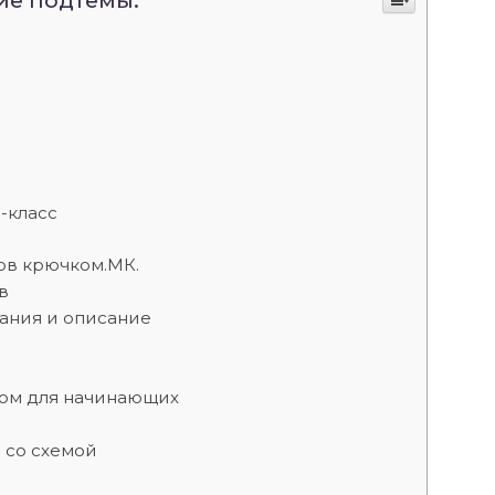
ие подтемы:
-класс
ков крючком.МК.
в
ания и описание
ком для начинающих
е со схемой