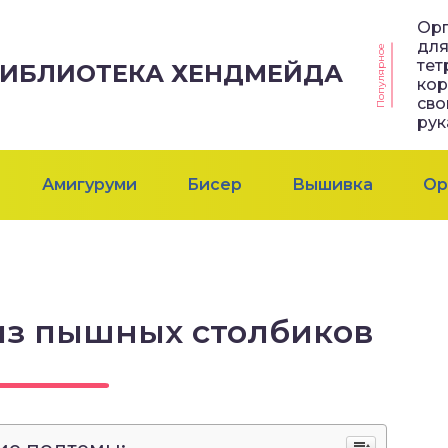
Ор
дл
Популярное
тет
 БИБЛИОТЕКА ХЕНДМЕЙДА
ко
св
ру
Амигуруми
Бисер
Вышивка
Ор
из пышных столбиков