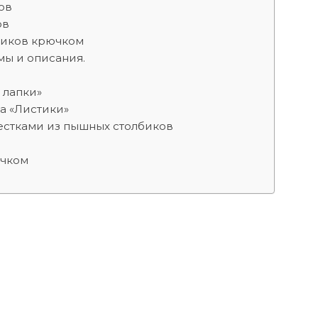
ов
ов
лбиков крючком
мы и описания.
 лапки»
а «Листики»
естками из пышных столбиков
ючком