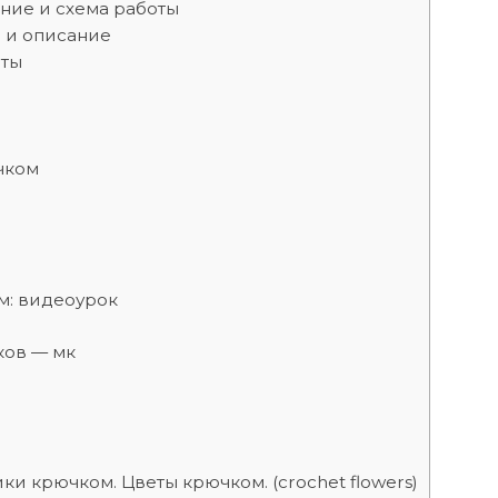
ние и схема работы
а и описание
оты
чком
м: видеоурок
ков — мк
ки крючком. Цветы крючком. (crochet flowers)