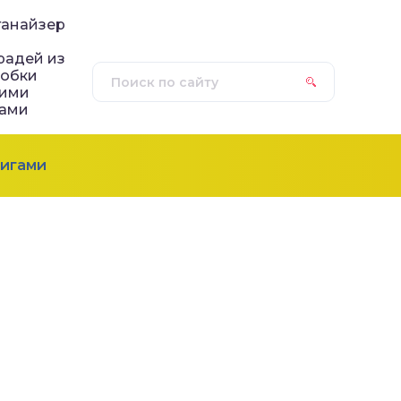
ганайзер
я
радей из
робки
оими
ками
игами