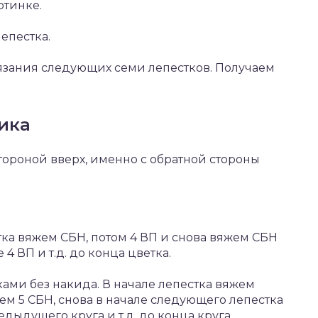
ртинке.
епестка.
вязания следующих семи лепестков. Получаем
ика
ороной вверх, именно с обратной стороны
стка вяжем СБН, потом 4 ВП и снова вяжем СБН
4 ВП и т.д. до конца цветка.
ами без накида. В начале лепестка вяжем
м 5 СБН, снова в начале следующего лепестка
дыдущего круга и т.д. до конца круга.