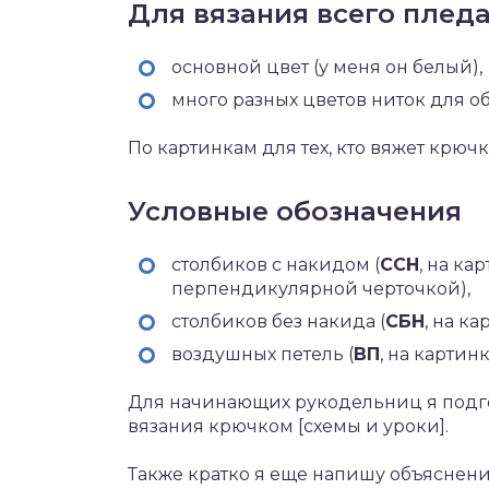
Для вязания всего плед
основной цвет (у меня он белый),
много разных цветов ниток для о
По картинкам для тех, кто вяжет крюч
Условные обозначения
столбиков с накидом (
ССН
, на к
перпендикулярной черточкой),
столбиков без накида (
СБН
, на к
воздушных петель (
ВП
, на карти
Для начинающих рукодельниц я подг
вязания крючком [схемы и уроки].
Также кратко я еще напишу объяснени