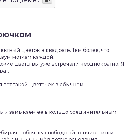
ие подтемы:
крючком
ектный цветок в квадрате. Тем более, что
 двум моткам каждой.
ожие цветы вы уже встречали неоднократно. Я
рат.
я вот такой цветочек в обычном
ль и замыкаем ее в кольцо соединительным
бирая в обвязку свободный кончик нитки.
а,* 2 ВП, 2 СТ.СН* в петлю основания.