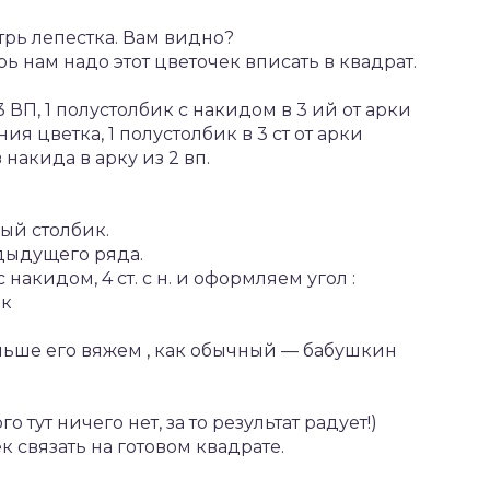
утрь лепестка. Вам видно?
рь нам надо этот цветочек вписать в квадрат.
3 ВП, 1 полустолбик с накидом в 3 ий от арки
ания цветка, 1 полустолбик в 3 ст от арки
 накида в арку из 2 вп.
ый столбик.
дыдущего ряда.
 накидом, 4 ст. с н. и оформляем угол :
ик
альше его вяжем , как обычный — бабушкин
 тут ничего нет, за то результат радует!)
 связать на готовом квадрате.