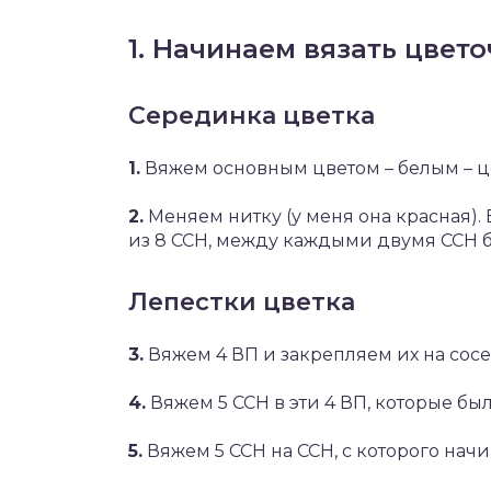
1. Начинаем вязать цвето
Серединка цветка
1.
Вяжем основным цветом – белым – це
2.
Меняем нитку (у меня она красная). В
из 8 ССН, между каждыми двумя ССН б
Лепестки цветка
3.
Вяжем 4 ВП и закрепляем их на сос
4.
Вяжем 5 ССН в эти 4 ВП, которые б
5.
Вяжем 5 ССН на ССН, с которого начи