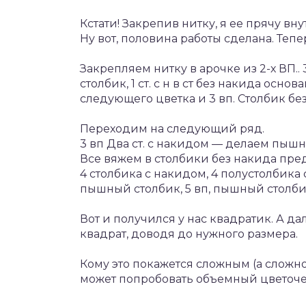
Кстати! Закрепив нитку, я ее прячу вн
Ну вот, половина работы сделана. Тепе
Закрепляем нитку в арочке из 2-х ВП.. 
столбик, 1 ст. с н в ст без накида основ
следующего цветка и 3 вп. Столбик без
Переходим на следующий ряд.
3 вп Два ст. с накидом — делаем пышн
Все вяжем в столбики без накида пре
4 столбика с накидом, 4 полустолбика с
пышный столбик, 5 вп, пышный столб
Вот и получился у нас квадратик. А д
квадрат, доводя до нужного размера.
Кому это покажется сложным (а сложного
может попробовать объемный цветочек