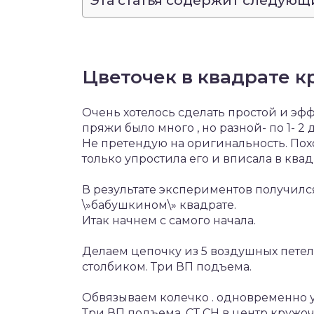
Эта статья содержит следующ
Цветочек в квадрате 
Очень хотелось сделать простой и эфф
пряжи было много , но разной- по 1- 2
Не претендую на оригинальность. Пох
только упростила его и вписала в квад
В результате экспериментов получилс
\»бабушкином\» квадрате.
Итак начнем с самого начала.
Делаем цепочку из 5 воздушных пете
столбиком. Три ВП подъема.
Обвязываем колечко . одновременно у
Три ВП подъема, СТ СН в центр кружочк