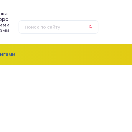
пка
оро
оими
ками
игами