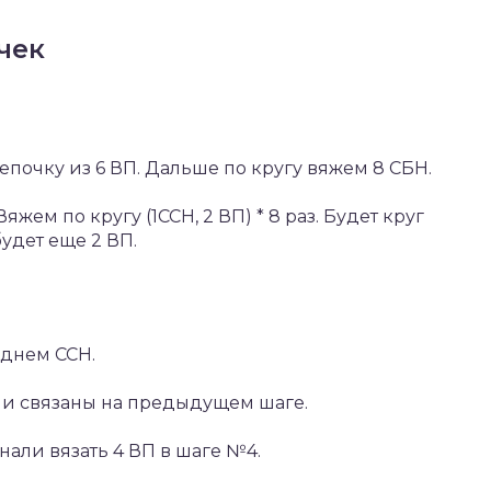
чек
почку из 6 ВП. Дальше по кругу вяжем 8 СБН.
яжем по кругу (1ССН, 2 ВП) * 8 раз. Будет круг
удет еще 2 ВП.
еднем ССН.
ыли связаны на предыдущем шаге.
нали вязать 4 ВП в шаге №4.