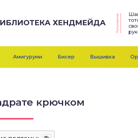
Ша
Популярное
тот
 БИБЛИОТЕКА ХЕНДМЕЙДА
св
ру
Амигуруми
Бисер
Вышивка
Ор
адрате крючком