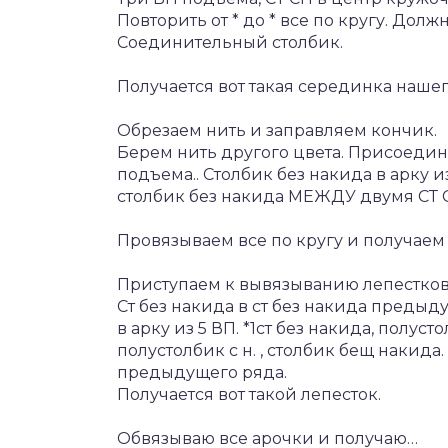
Повторить от * до * все по кругу. Долж
Соединительный столбик.
Получается вот такая серединка нашег
Обрезаем нить и заправляем кончик.
Берем нить другого цвета. Присоедин
подъема.. Столбик без накида в арку из 
столбик без накида МЕЖДУ двумя СТ С
Провязываем все по кругу и получаем 
Приступаем к вывязыванию лепестков
Ст без накида в ст без накида предыду
в арку из 5 ВП. *1ст без накида, полустолбк
полустолбик с н. , столбик бещ накида.
предыдущего ряда.
Получается вот такой лепесток.
Обвязываю все арочки и получаю…