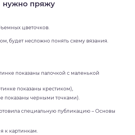
а нужно пряжу
бъемных цветочков.
ком, будет несложно понять схему вязания.
артинке показаны палочкой с маленькой
артинке показаны крестиком),
нке показаны черными точками).
отовила специальную публикацию – Основы
я к картинкам.