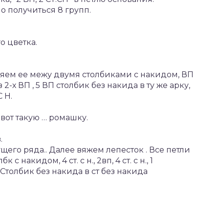
но получиться 8 групп.
о цветка.
яем ее межу двумя столбиками с накидом, ВП
2-х ВП , 5 ВП столбик без накида в ту же арку,
 Н.
вот такую … ромашку.
.
щего ряда.. Далее вяжем лепесток . Все петли
 с накидом, 4 ст. с н., 2вп, 4 ст. с н., 1
 Столбик без накида в ст без накида