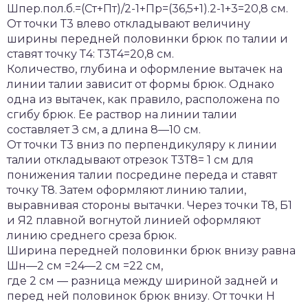
Шпер.пол.б.=(Ст+Пт)/2-1+Пр=(36,5+1).2-1+3=20,8 см.
От точки Т3 влево откладывают величину
ширины передней половинки брюк по талии и
ставят точку Т4: Т3Т4=20,8 см.
Количество, глубина и оформление вытачек на
линии талии зависит от формы брюк. Однако
одна из вытачек, как правило, расположена по
сгибу брюк. Ее раствор на линии талии
составляет З см, а длина 8—10 см.
От точки Т3 вниз по перпендикуляру к линии
талии откладывают отрезок Т3Т8= 1 см для
понижения талии посредине переда и ставят
точку Т8. Затем оформляют линию талии,
выравнивая стороны вытачки. Через точки Т8, Б1
и Я2 плавной вогнутой линией оформляют
линию среднего среза брюк.
Ширина передней половинки брюк внизу равна
Шн—2 см =24—2 см =22 см,
где 2 см — разница между шириной задней и
перед ней половинок брюк внизу. От точки Н