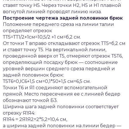
ставят точку Н5. Через точки Н2, Н5 и Н1 плавной
вогнутой линией проводят линию низа.
Построение чертежа задней половинки брюк
Положение переднего среза на линии талии
определяет отрезок
ТТ5=ТТ1/2+1см=10,5/2 +1 см=б,2 см.
От точки Т вправо откладывают отрезок ТТ5=б,2 см
и ставят точку Т5. На вертикальной линии,
проведенной вверх от Т5, отмеряют отрезок Т5Т6,
определяющий посадку брюк — соотношение
уровней вершин среднего среза передней и
задней половинок брюк:
Т5Т6=0,IС6+1,5 см=0,1*50+1,5 см=6,5 см.
Точки Т6 и Я1 соединяют вспомогательной
прямой. Место пересечения ее с линией бедер
обозначают точкой Б3.
Ширина шага задней половинки соответствует
отрезку Я1Я4:
Я1Я4 = 2Я1Я2=2*5,2=10,4 см,
а ширина задней половинки на линии бедер —