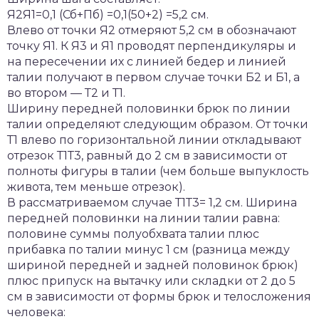
Я2Я1=0,1 (Сб+Пб) =0,1(50+2) =5,2 см.
Влево от точки Я2 отмеряют 5,2 см в обозначают
точку Я1. К Я3 и Я1 проводят перпендикуляры и
на пересечении их с линией бедер и линией
талии получают в первом случае точки Б2 и Б1, а
во втором — Т2 и Т1.
Ширину передней половинки брюк по линии
талии определяют следующим образом. От точки
Т1 влево по горизонтальной линии откладывают
отрезок Т1Т3, равный до 2 см в зависимости от
полноты фигуры в талии (чем больше выпуклость
живота, тем меньше отрезок).
В рассматриваемом случае Т1Т3= 1,2 см. Ширина
передней половинки на линии талии равна:
половине суммы полуобхвата талии плюс
прибавка по талии минус 1 см (разница между
шириной передней и задней половинок брюк)
плюс припуск на вытачку или складки от 2 до 5
см в зависимости от формы брюк и телосложения
человека: