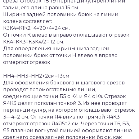
среза. Отрезок Т8’Т9 перпендикулярен линии
талии, его длина равна 15 см.
Ширина задней половинки брюк на линии
колена составляет:
К3К4=К1К2+4=20+4=24 см.
От точки К влево в вправо откладывают отрезок
КК4=КК3=К3К4/2= 12 см.
Для определения ширины низа задней
половинки брюк от точки Н влево в вправо
отмеряют отрезок
НН4=НН3=НН2+2см=13см
Для оформления бокового и шагового срезов
проводят вспомогательные линии,
соединяющие точки Б5 с К4 и Я4 с Кз. Отрезок
Я4К3 делят пополам точкой 3. Из нее проводят
перпендикуляр, на котором откладывают отрезок
3—4=2 см. От точки Я4 вниз по прямой Я4К3
отмеряют отрезок Я4Я5=2 см. Через точки Т6, Б3,
Я5 плавной вогнутой линией оформляют линию
среднего среза задней половинки брюк, как