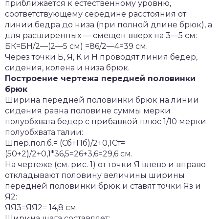
приближается к естественному уровню,
соответствующему середине расстояния от
линии бедра до низа (при полной длине брюк), а
для расширенных — смещен вверх на 3—5 см:
БК=БН/2—(2—5 см) =86/2—4=39 см.
Через точки Б, Я, К и Н проводят линия бедер,
сидения, колена и низа брюк.
Построение чертежа передней половинки
брюк
Ширина передней половинки брюк на линии
сидения равна половине суммы мерки
полуобхвата бедер с прибавкой плюс 1/10 мерки
полуобхвата талии:
Шпер.пол.б.= (Сб+Пб)/2+0,1Ст=
(50+2)/2+0,1*36,5=26+3,6=29,6 см.
На чертеже (см. рис. 1) от точки Я влево и вправо
откладывают половину величины ширины
передней половинки брюк и ставят точки Яз и
Я2:
ЯЯ3=ЯЯ2= 14,8 см.
Ширина шага составляет: