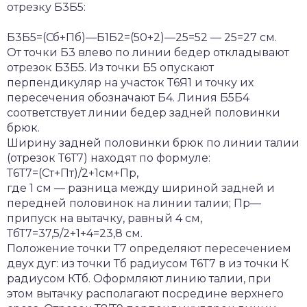
отрезку Б3Б5:
Б3Б5=(Сб+Пб)—Б1Б2=(50+2)—25=52 — 25=27 см.
От точки Б3 влево по линии бедер откладывают
отрезок Б3Б5. Из точки Б5 опускают
перпендикуляр на участок Т6Я1 и точку их
пересечения обозначают Б4. Линия Б5Б4
соответствует линии бедер задней половинки
брюк.
Ширину задней половинки брюк по линии талии
(отрезок Т6Т7) находят по формуле:
Т6Т7=(Ст+Пт)/2+1см+Пр,
где 1 см — разница между шириной задней и
передней половинок на линии талии; Пр—
припуск на вытачку, равный 4 см,
ТбТ7=37,5/2+1+4=23,8 см.
Положение точки Т7 определяют пересечением
двух дуг: из точки Тб радиусом Т6Т7 в из точки К
радиусом КТб. Оформляют линию талии, при
этом вытачку располагают посредине верхнего