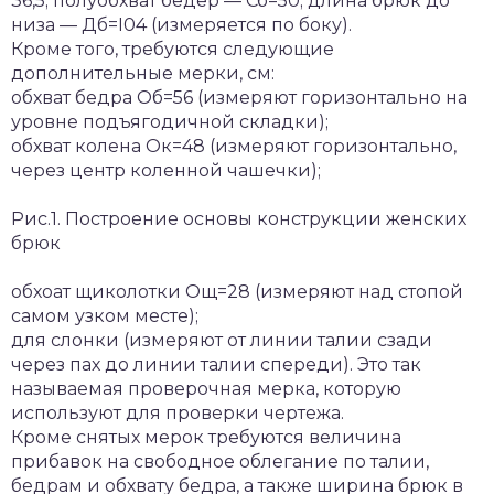
36,5; полуобхват бедер — Сб=50; длина брюк до
низа — Дб=I04 (измеряется по боку).
Кроме того, требуются следующие
дополнительные мерки, см:
обхват бедра Об=56 (измеряют горизонтально на
уровне подъягодичной складки);
обхват колена Ок=48 (измеряют горизонтально,
через центр коленной чашечки);
Рис.1. Построение основы конструкции женских
брюк
обхоат щиколотки Ощ=28 (измеряют над стопой
самом узком месте);
для слонки (измеряют от линии талии сзади
через пах до линии талии спереди). Это так
называемая проверочная мерка, которую
используют для проверки чертежа.
Кроме снятых мерок требуются величина
прибавок на свободное облегание по талии,
бедрам и обхвату бедра, а также ширина брюк в