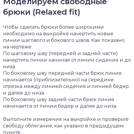
Моделируем свободные
брюки (Relaxed fit)
Чтобы сделать брюки более широкими
необходимо на выкройке начертить новые
линии шагового и бокового швов. Как показано
на чертеже.
По шаговому шву (передней и задней части)
начертить линии начиная от линии сидения и до
низа.
По боковому шву передней части брюк линия
начинается (приблизительно) на середине
отрезка между линией сидения и линией бедер
и далее до низа.
По боковому шву задней части брюк линия
начинается от линии бедер и далее до низа.
Выполните измерения на выкройке и проверьте
свободу облегания, как указано в предыдущем
пункте.