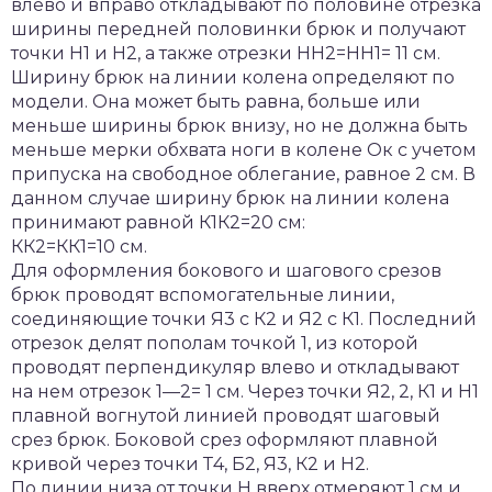
влево и вправо откладывают по половине отрезка
ширины передней половинки брюк и получают
точки Н1 и Н2, а также отрезки НН2=НН1= 11 см.
Ширину брюк на линии колена определяют по
модели. Она может быть равна, больше или
меньше ширины брюк внизу, но не должна быть
меньше мерки обхвата ноги в колене Ок с учетом
припуска на свободное облегание, равное 2 см. В
данном случае ширину брюк на линии колена
принимают равной К1К2=20 см:
КК2=КК1=10 см.
Для оформления бокового и шагового срезов
брюк проводят вспомогательные линии,
соединяющие точки Я3 с К2 и Я2 с К1. Последний
отрезок делят пополам точкой 1, из которой
проводят перпендикуляр влево и откладывают
на нем отрезок 1—2= 1 см. Через точки Я2, 2, К1 и Н1
плавной вогнутой линией проводят шаговый
срез брюк. Боковой срез оформляют плавной
кривой через точки Т4, Б2, Я3, К2 и Н2.
По линии низа от точки Н вверх отмеряют 1 см и