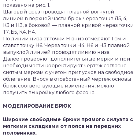
показано на рис. 1.
Шаговый срез проводят плавной вогнутой
линией в верхней части брюк через точкв Я5, 4,
К3 и Н3, а боковой — плавной кривой через точки
Т7, Б5, К4, Н4.
По линии низа от точки Н вниз отмеряют 1 см и
ставят точку Н6. Через точки Н4, Н6 и Н3 плавной
выпуклой линией проводят линию низа.
Далее проверяют дополнительные мерки и при
необходимости корректируют чертеж согласно
снятым меркам с учетом припусков на свободное
облегание. Внося в отработанный чертеж основы
брюк соответствующие изменения, можно
получить выкройку любого фасона.
МОДЕЛИРОВАНИЕ БРЮК
Широкие свободные брюки прямого силуэта с
мягкими складками от пояса на передних
половинках.