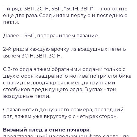
1-й ряд: 3ВП, 2С1Н, 3ВП, *3С1Н, 3ВП* — повторить
еще два раза. Соединяем первую и последнюю
петли.
Далее – 3ВП, поворачиваем вязание.
2-й ряд: в каждую арочку из воздушных петель
вяжем 3С1Н, 3ВП, 3С1Н.
С 3-го ряда вяжем обратными рядами только с
двух сторон квадратного мотива: по три столбика
с накидом, вводя крючок между группами
столбиков предыдущего ряда. В углах – три
воздушные петли.
Связав мотив до нужного размера, последний
ряд вяжем уже вкруговую с четырех сторон.
Вязаный плед в стиле пэчворк,
представленный на следующем фото, сделан по