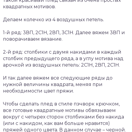
Такой красивый плед связан из очень простых
квадратных мотивов.
Делаем колечко из 4 воздушных петель.
1-й ряд: 3ВП, 2С1Н, 2ВП, 3С1Н. Далее вяжем 3ВП и
поворачиваем вязание.
2-й ряд: столбики с двумя накидами в каждый
столбик предыдущего ряда, а в углу мотива над
арочкой из воздушных петель: 2С1Н, 2ВП, 2С1Н.
И так далее вяжем все следующие ряды до
нужной величины квадрата, меняя при
необходимости цвет пряжи.
Чтобы сделать плед в стиле пэчворк крючком,
все готовые квадратные мотивы обвязываем
вокруг с четырех сторон столбиками без накида
(или с накидом, как вам больше нравится)
пряжей одного цвета. В данном случае – черной.