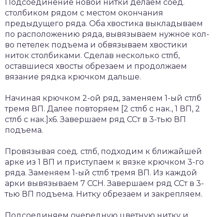
Подсоединение новой нитки делаем соед.
столбиком рядом с местом окончания
предыдущего ряда. Оба хвостика выкладываем
по расположению ряда, вывязываем нужное кол-
во петелек подъема и обвязываем хвостики
ниток столбиками. Сделав несколько стлб,
оставшиеся хвосты обрезаем и продолжаем
вязание рядка крючком дальше.
Начиная крючком 2-ой ряд, заменяем 1-ый стлб
тремя ВП. Далее повторяем [2 стлб с нак., 1 ВП, 2
стлб с нак.]х6. Завершаем ряд ССт в 3-тью ВП
подъема.
Провязывая соед. стлб, подходим к ближайшей
арке из 1 ВП и приступаем к вязке крючком 3-го
ряда. Заменяем 1-ый стлб тремя ВП. Из каждой
арки вывязываем 7 ССН. Завершаем ряд ССт в 3-
тью ВП подъема. Нитку обрезаем и закрепляем.
Подсоединяем очередную цветную нитку и