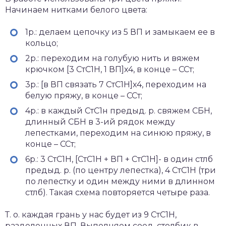
Начинаем нитками белого цвета:
1р.: делаем цепочку из 5 ВП и замыкаем ее в
кольцо;
2р.: переходим на голубую нить и вяжем
крючком [3 СтС1Н, 1 ВП]х4, в конце – ССт;
3р.: [в ВП связать 7 СтС1Н]х4, переходим на
белую пряжу, в конце – ССт;
4р.: в каждый СтС1н предыд. р. свяжем СБН,
длинный СБН в 3-ий рядок между
лепестками, переходим на синюю пряжу, в
конце – ССт;
6р.: 3 СтС1Н, [СтС1Н + ВП + СтС1Н]- в один стлб
предыд. р. (по центру лепестка), 4 СтС1Н (три
по лепестку и один между ними в длинном
стлб). Такая схема повторяется четыре раза.
Т. о. каждая грань у нас будет из 9 СтС1Н,
разделенных ВП. Выполняем соед. столбик в