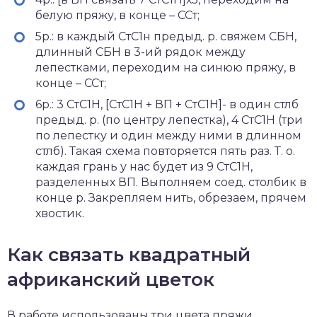
белую пряжу, в конце – ССт;
5р.: в каждый СтС1н предыд. р. свяжем СБН,
длинный СБН в 3-ий рядок между
лепестками, переходим на синюю пряжу, в
конце – ССт;
6р.: 3 СтС1Н, [СтС1Н + ВП + СтС1Н]- в один стлб
предыд. р. (по центру лепестка), 4 СтС1Н (три
по лепестку и один между ними в длинном
стлб). Такая схема повторяется пять раз. Т. о.
каждая грань у нас будет из 9 СтС1Н,
разделенных ВП. Выполняем соед. столбик в
конце р. Закрепляем нить, обрезаем, прячем
хвостик.
Как связать квадратный
африканский цветок
В работе использованы три цвета пряжи.