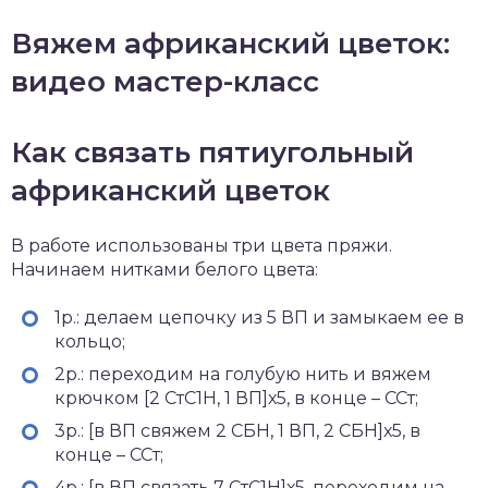
Вяжем африканский цветок:
видео мастер-класс
Как связать пятиугольный
африканский цветок
В работе использованы три цвета пряжи.
Начинаем нитками белого цвета:
1р.: делаем цепочку из 5 ВП и замыкаем ее в
кольцо;
2р.: переходим на голубую нить и вяжем
крючком [2 СтС1Н, 1 ВП]х5, в конце – ССт;
3р.: [в ВП свяжем 2 СБН, 1 ВП, 2 СБН]х5, в
конце – ССт;
4р.: [в ВП связать 7 СтС1Н]х5, переходим на