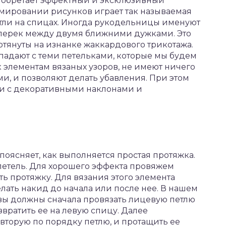
иобретает эффектный и эксклюзивный
мировании рисунков играет так называемая
тли на спицах. Иногда рукодельницы именуют
поперек между двумя ближними дужками. Это
ротянуты на изнанке жаккардового трикотажа.
падают с теми петельками, которые мы будем
к элементам вязаных узоров, не имеют ничего
и, и позволяют делать убавления. При этом
 и с декоративными наклонами и
поясняет, как выполняется простая протяжка.
петель. Для хорошего эффекта провяжем
ть протяжку. Для вязания этого элемента
лать накид до начала или после нее. В нашем
 вы должны сначала провязать лицевую петлю
звратить ее на левую спицу. Далее
вторую по порядку петлю, и протащить ее