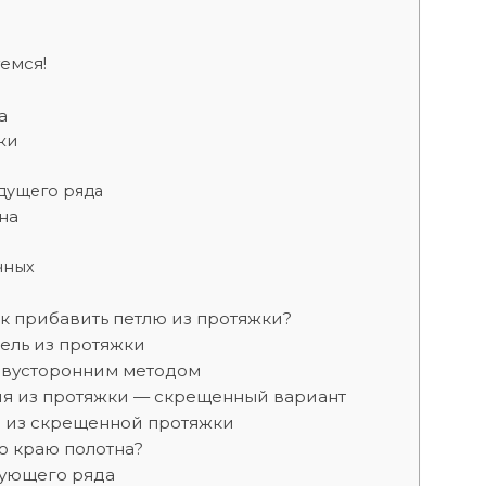
емся!
а
ки
дущего ряда
на
чных
ак прибавить петлю из протяжки?
ель из протяжки
двусторонним методом
ия из протяжки — скрещенный вариант
 из скрещенной протяжки
о краю полотна?
вующего ряда