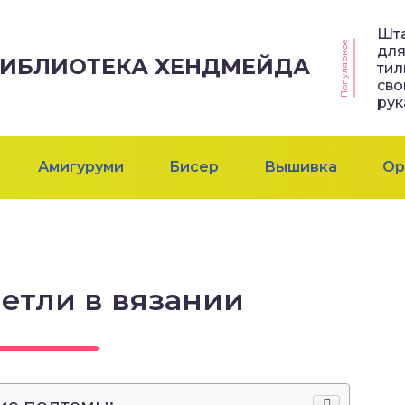
Шт
Популярное
дл
 БИБЛИОТЕКА ХЕНДМЕЙДА
ти
св
ру
Амигуруми
Бисер
Вышивка
Ор
етли в вязании