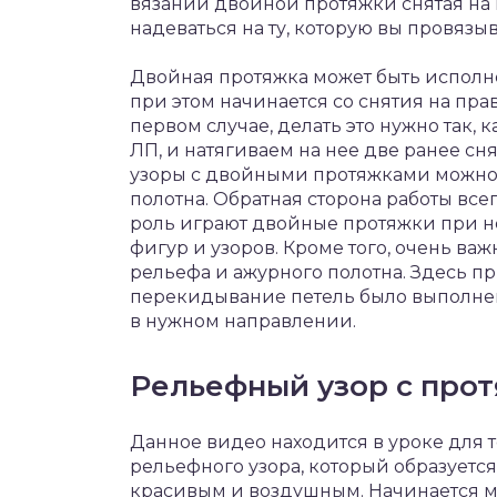
вязании двойной протяжки снятая на 
надеваться на ту, которую вы провязыв
Двойная протяжка может быть исполн
при этом начинается со снятия на пра
первом случае, делать это нужно так, 
ЛП, и натягиваем на нее две ранее сн
узоры с двойными протяжками можно
полотна. Обратная сторона работы вс
роль играют двойные протяжки при 
фигур и узоров. Кроме того, очень в
рельефа и ажурного полотна. Здесь п
перекидывание петель было выполнено
в нужном направлении.
Рельефный узор с про
Данное видео находится в уроке для т
рельефного узора, который образуется 
красивым и воздушным. Начинается ма