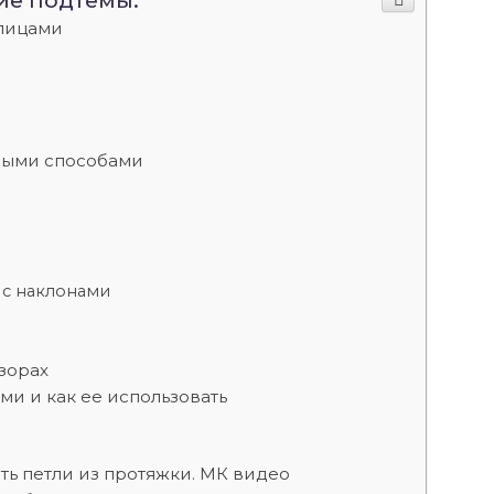
ие подтемы:
спицами
ными способами
 с наклонами
зорах
ми и как ее использовать
ить петли из протяжки. МК видео