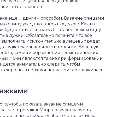
правую спицу петля всегда должна
али, но не наоборот.
ена еще и другим способом. Вязание спицами
вую спицу уже двух открытых дужек. Как и в
как будто хотите связать ЛП. Далее вяжем одну
ятые дужки. Обязательно помните, что все
 выполнять исключительно в лицевых рядах
егда вяжется изнаночными петлями. Большую
необходимости обрамления геометрических
ажными они являются также при формировании
ридется внимательно следить, чтобы
 хорошо, а верхняя петля при этом ложилась
тяжками
ого, чтобы показать вязание спицами
за счет протяжек. Узор получается очень
стер класс с набора любого четного числа