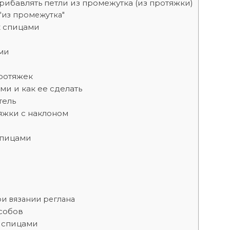
прибавлять петли из промежутка (из протяжки)
"из промежутка"
к спицами
ми
протяжек
ми и как ее сделать
тель
яжки с наклоном
спицами
ри вязании реглана
особов
и спицами