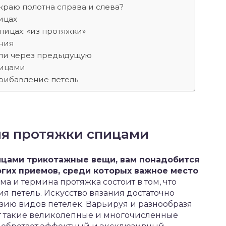
краю полотна справа и слева?
ицах
пицах: «из протяжки»
ния
тли через предыдущую
пицами
Прибавление петель
ия протяжки спицами
ицами трикотажные вещи, вам понадобится
гих приемов, среди которых важное место
а и термина протяжка состоит в том, что
 петель. Искусство вязания достаточно
зию видов петелек. Варьируя и разнообразя
т такие великолепные и многочисленные