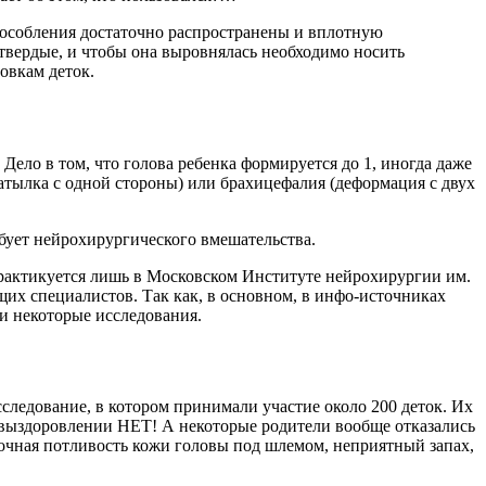
пособления достаточно распространены и вплотную
 твердые, и чтобы она выровнялась необходимо носить
овкам деток.
ло в том, что голова ребенка формируется до 1, иногда даже
затылка с одной стороны) или брахицефалия (деформация с двух
ебует нейрохирургического вмешательства.
, практикуется лишь в Московском Институте нейрохирургии им.
ущих специалистов. Так как, в основном, в инфо-источниках
 и некоторые исследования.
следование, в котором принимали участие около 200 деток. Их
 в выздоровлении НЕТ! А некоторые родители вообще отказались
точная потливость кожи головы под шлемом, неприятный запах,