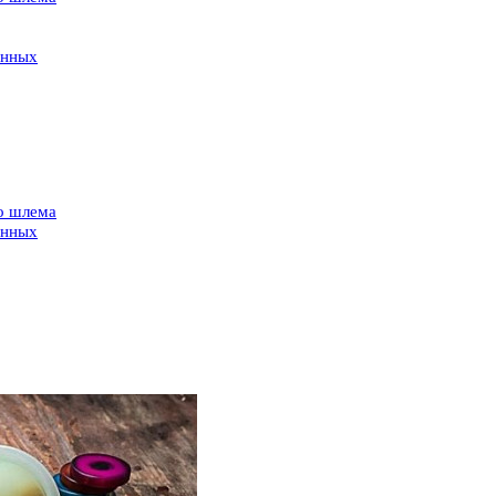
енных
го шлема
енных