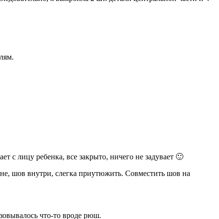
лям.
т с лицу ребенка, все закрыто, ничего не задувает 🙂
ине, шов внутри, слегка приутюжить. Совместить шов на
зовывалось что-то вроде рюш.