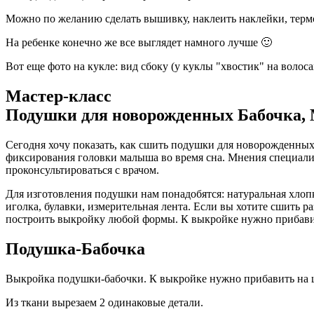
Можно по желанию сделать вышивку, наклеить наклейки, термот
На ребенке конечно же все выглядет намного лучше 🙂
Вот еще фото на кукле: вид сбоку (у куклы "хвостик" на волосах
Мастер-класс
Подушки для новорожденных Бабочка, 
Сегодня хочу показать, как сшить подушки для новорожденных
фиксирования головки малыша во время сна. Мнения специалис
проконсультироваться с врачом.
Для изготовления подушки нам понадобятся: натуральная хлопк
иголка, булавки, измерительная лента. Если вы хотите сшить
построить выкройку любой формы. К выкройке нужно прибавить
Подушка-Бабочка
Выкройка подушки-бабочки. К выкройке нужно прибавить на шв
Из ткани вырезаем 2 одинаковые детали.