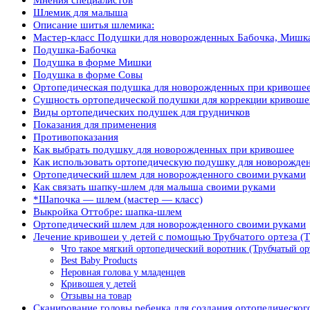
Шлемик для малыша
Описание шитья шлемика:
Мастер-класс Подушки для новорожденных Бабочка, Мишка
Подушка-Бабочка
Подушка в форме Мишки
Подушка в форме Совы
Ортопедическая подушка для новорожденных при кривоше
Сущность ортопедической подушки для коррекции кривоше
Виды ортопедических подушек для грудничков
Показания для применения
Противопоказания
Как выбрать подушку для новорожденных при кривошее
Как использовать ортопедическую подушку для новорожде
Ортопедический шлем для новорожденного своими руками
Как связать шапку-шлем для малыша своими руками
*Шапочка — шлем (мастер — класс)
Выкройка Оттобре: шапка-шлем
Ортопедический шлем для новорожденного своими руками
Лечение кривошеи у детей с помощью Трубчатого ортеза (TO
Что такое мягкий ортопедический воротник (Трубчатый орт
Best Baby Products
Неровная голова у младенцев
Кривошея у детей
Отзывы на товар
Сканирование головы ребенка для создания ортопедическо