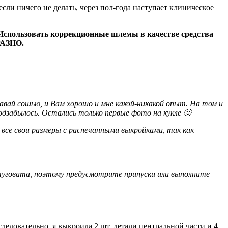
ли ничего не делать, через пол-года наступает клиническое
 Использовать коррекционные шлемы в качестве средства
РАЗНО.
 давай сошью, и Вам хорошо и мне какой-никакой опыт. На том и
одзабылось. Остались только первые фото на кукле 🙂
все свои размеры с распечанными выкройками, так как
туговата, поэтому предусмотрите припуски или выполните
едовательно, я выкроила 2 шт. детали центральной части и 4