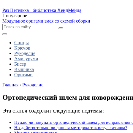
Раз Петелька - библиотека ХендМейда
Популярное
Модульное оригами змея со схемой сборки
Спицы
Крючок
Рукоделие
Амигуруми
Бисер
Вышивка
Оригами
Главная
›
Рукоделие
Ортопедический шлем для новорожденн
Эта статья содержит следующие подтемы:
Нужно ли покупать ортопедический шлем для исправления 
Но действительно ли данная методика так результативна?
Мнения специалистов