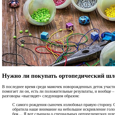
Нужно ли покупать ортопедический шл
В последнее время среди мамочек новорожденных деток участи
помогает ли он, есть ли положительные результаты, и вообще 
разговоры «выглядят» следующим образом:
С самого рождения сыночек излюбовал правую сторону. Сп
обратила наше внимание на небольшое искривление головы
бок… Я вот слышала о специальных ортопедических шлемах