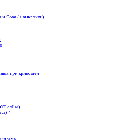
 и Сова (+ выкройки)
е
и
нных при кривошеи
T collar)
ез) ?
го шлема