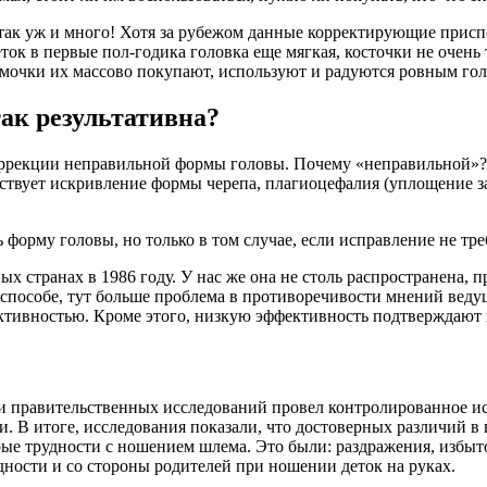
 так уж и много! Хотя за рубежом данные корректирующие прис
ток в первые пол-годика головка еще мягкая, косточки не очень
амочки их массово покупают, используют и радуются ровным гол
ак результативна?
рекции неправильной формы головы. Почему «неправильной»? Де
сутствует искривление формы черепа, плагиоцефалия (уплощение 
форму головы, но только в том случае, если исправление не тр
ных странах в 1986 году. У нас же она не столь распространена
ом способе, тут больше проблема в противоречивости мнений вед
фективностью. Кроме этого, низкую эффективность подтверждают
 и правительственных исследований провел контролированное ис
ли. В итоге, исследования показали, что достоверных различий
орые трудности с ношением шлема. Это были: раздражения, избы
дности и со стороны родителей при ношении деток на руках.