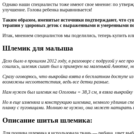
Однако наши специалисты тоже имеют свое мнение: по утвержде
улучшение. Голова ребенка выравнивается!
Таким образом, именитые источники подтверждают, что сущ
терапии у здоровых деток с выраженными и умеренным
Итак, мнением специалистов мы поделились, теперь купить ил
Шлемик для малыша
Дело было в прошлом 2012 году, в разговоре с подругой у нее п
сошлись, шлемик сшит был и примерен на маленькой Анютке, но
Сразу оговорюсь, что выкройка взята в бесплатном доступе и
возможны несоответствия, ведь все детки разные.
Нам нужен был шлемик на Оголовы = 38,3 см, я взяла выкройку 
Но я еще изменяла и конструкцию шлемика, немного удлинив 
планку с пуговицами. Молнию не нужно, она может натирать 
Описание шитья шлемика:
Для пошива шлемика я использовала ткань — рибана, цвет выб