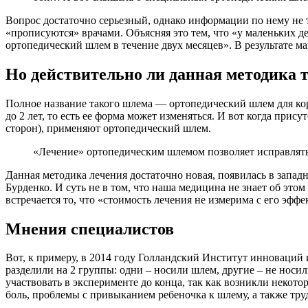
Вопрос достаточно серьезный, однако информации по нему не
«прописуются» врачами. Объясняя это тем, что «у маленьких де
ортопедический шлем в течение двух месяцев». В результате м
Но действительно ли данная методика т
Полное название такого шлема — ортопедический шлем для кор
до 2 лет, то есть ее форма может изменяться. И вот когда при
сторон), применяют ортопедический шлем.
«Лечение» ортопедическим шлемом позволяет исправлять 
Данная методика лечения достаточно новая, появилась в запад
Бурденко. И суть не в том, что наша медицина не знает об эт
встречается то, что «стоимость лечения не измерима с его эф
Мнения специалистов
Вот, к примеру, в 2014 году Голландский Институт инноваций
разделили на 2 группы: одни – носили шлем, другие – не носи
участвовать в эксперименте до конца, так как возникли некот
боль, проблемы с привыканием ребеночка к шлему, а также тру