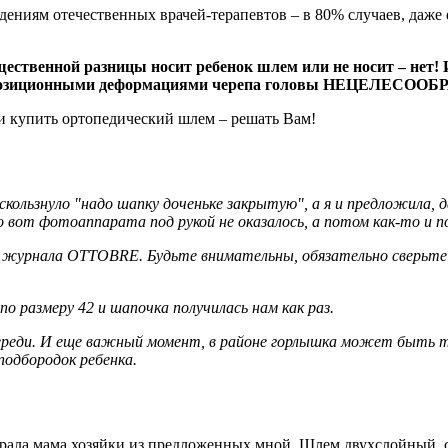
ниям отечественных врачей-терапевтов – в 80% случаев, даже ес
ественной разницы носит ребенок шлем или не носит – нет!
и позиционными деформациями черепа головы НЕЦЕЛЕСООБ
и купить ортопедический шлем – решать Вам!
роскользнуло "надо шапку доченьке закрытую", а я и предложила,
 вот фотоаппарата под рукой не оказалось, а потом как-то и п
з журнала OTTOBRE. Будьте внимательны, обязательно сверьте 
по размеру 42 и шапочка получилась нам как раз.
спереди. И еще важный момент, в районе горлышка может быть 
подбородок ребенка.
рала мама хозяйки из предложенных мной. Шлем двухслойный, сл