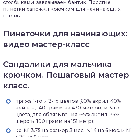
столбиками, завязываем бантик. Простые
пинетки сапожки крючком для начинающих
готовы!
Пинеточки для начинающих:
видео мастер-класс
Сандалики для мальчика
крючком. Пошаговый мастер
класс.
пряжа 1-го и 2-го цветов (60% акрил, 40%
нейлон, 140 грамм на 420 метров) и 3-го
цвета, для обвязывания (65% акрил, 35%
шерсть, 100 грамм на 151 метр);
кр. № 3.75 на размер 3 мес., № 4 на 6 мес. и №