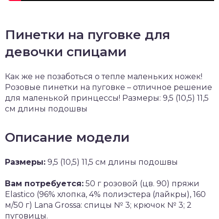
Пинетки на пуговке для
девочки спицами
Как же не позаботься о тепле маленьких ножек!
Розовые пинетки на пуговке – отличное решение
для маленькой принцессы! Размеры: 9,5 (10,5) 11,5
см длины подошвы
Описание модели
Размеры:
9,5 (10,5) 11,5 см длины подошвы
Вам потребуется:
50 г розовой (цв. 90) пряжи
Elastico (96% хлопка, 4% полиэстера (лайкры), 160
м/50 г) Lana Grossa: спицы № 3; крючок № 3; 2
пуговицы.