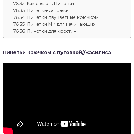
Как связать Пинетки
Пинетки-сапожки
Пинетки двуцветные крючком
Пинетки МК для начинающих
Пинетки для крестин.
Пинетки крючком с пуговкой//Василиса