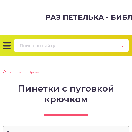
РАЗ ПЕТЕЛЬКА - БИ
Главная
Крючок
Пинетки с пуговкой
крючком