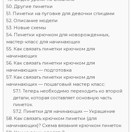
Другие пинетки
Пинетки на пуговке для девочки спицами
Описание модели
Новые схемы
Пинетки крючком для новорожденных,
мастер-класс для начинающих
Как связать пинетки крючком для
начинающих
Как связать пинетки крючком для
начинающих — подготовка
Как связать пинетки крючком для
начинающих — пошаговый мастер класс:
Теперь необходимо переходить ко второй
детали, которая составляет основную часть
пинеток.
Пинетки для начинающих — Украшение
Как связать крючком пинетки (для
начинающих)? Схема вязания крючком пинеток