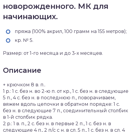
новорожденного. МК для
начинающих.
пряжа (100% акрил, 100 грамм на 155 метров);
кр. № 5.
Размер: от 1-го месяца и до 3-х месяцев.
Описание
+ крючком 8 в. п..
1 р.: 1 с. без н. во 2-ю п. от кр., 1 с. без н. в следующие
5 п., 4 с. без н. в последнюю п., поворачиваем,
вяжем вдоль цепочки в обратном порядке: 1 с.
без н. в следующие 7 п., соединительный столбик
в 1-й столбик рядка.
2 р.: 1 в. п., 2 с. без н. в первые 2 п., 1 с. без н. в
следующие 4 п., 2 п/с с н. в сл. 5 п., 1 с. без н. в сл. 4