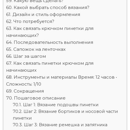
Какую вещь сделать?
Какой выбрать способ вязания?
Дизайн и стиль оформления
Что потребуется?
Как связать крючком пинетки для
начинающих?
Последовательность выполнения
Сапожок на ленточках
Шаг за шагом
Как связать пинетки крючком для
начинающих
Инструменты и материалы Время: 12 часов •
Сложность: 1/10
Сокращения
Пошаговое описание
Шаг 1: Вязание подошвы пинетки
Шаг 2: Вязание бортиков и носовой части
пинетки
Шаг 3: Вязание ремешка и запятника