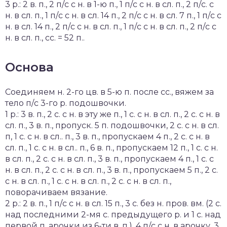
3 р.: 2 в. п., 2 п/с с н. в 1-ю п., 1 п/с с н. в сл. п., 2 п/с. с
н. в сл. п., 1 п/с с н. в сл. 14 п., 2 п/с с н. в сл. 7 п., 1 п/с с
н. в сл. 14 п., 2 п/с с н. в сл. п., 1 п/с с н. в сл. п., 2 п/с с
н. в сл. п., сс. = 52 п..
Основа
Соединяем н. 2-го цв. в 5-ю п. после сс., вяжем за
тело п/с 3-го р. подошвочки.
1 р.: 3 в. п., 2 с. с н. в эту же п., 1 с. с н. в сл. п., 2 с. с н. в
сл. п., 3 в. п., пропуск. 5 п. подошвочки, 2 с. с н. в сл.
п, 1 с. с н. в сл.. п., 3 в. п., пропускаем 4 п., 2 с. с н. в
сл. п., 1 с. с н. в сл.. п., 6 в. п., пропускаем 12 п., 1 с. с н.
в сл. п., 2 с. с н. в сл. п., 3 в. п., пропускаем 4 п., 1 с. с
н. в сл. п., 2 с. с н. в сл. п., 3 в. п., пропускаем 5 п., 2 с.
с н. в сл. п., 1 с. с н. в сл. п., 2 с. с н. в сл. п.,
поворачиваем вязание.
2 р.: 2 в. п., 1 п/с с н. в сл. 15 п., 3 с. без н. пров. вм. (2 с.
над последними 2-мя с. предыдущего р. и 1 с. над
первой п. арочки из 6-ти в. п.), 4 п/с с н. в арочку, 3