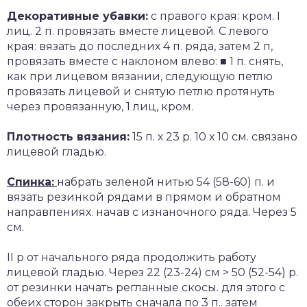
Декоративные убавки:
с правого края: кром. I
лиц. 2 п. провязать вместе лицевой. С левого
края: вязать до последних 4 п. ряда, затем 2 п,
провязать вместе с наклоном влево: ■ 1 п. снять,
как при лицевом вязании, следующую петлю
провязать лицевой и снятую петлю протянуть
через провязанную, 1 лиц, кром.
Плотность вязания:
15 п. х 23 р. 10 х 10 см. связано
лицевой гладью.
Спинка:
набрать зеленой нитью 54 (58-60) п. и
вязать резинкой рядами в прямом и обратном
направпениях. начав с изнаночного ряда. Через 5
см.
II р от начального ряда продолжить работу
лицевой гладью. Через 22 (23-24) см > 50 (52-54) р.
от резинки начать регланные скосы. для этого с
обеих сторон закрыть сначала по 3 п.. затем