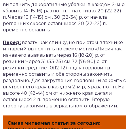
выполнить декоративные убавки: в каждом 2-м р.
убавить 14 (15-16) раз по 1 п. = на спицах 20 (22-22)
п. Через 13 (14-15) см . 30 (32-34) р. от начала
регланных скосов оставшиеся 20 (22-22) п.
временно оставить
Перед:
вязать, как спинку, но при этом в технике
интарсий выполнить по схеме мотив «Лисичка».
начав его вывязывать через 16 (18-20) р. от
резинки Через 31 (33-35) см 72 (76-80) р. от
резинки средние 10(12-12) п для горловины
временно оставить и обе стороны закончить
раздельно. Для закругления горловины закрыть с
внутреннего края в каждом 2-м р, 3 раза по 1 п. На
высоте 40 (42-44) см от нижнего края детали
оставшиеся 2 п. временно оставить. Вторую
сторону закончить в зеркальном отображении.
Самая читаемая статья за сегодня: