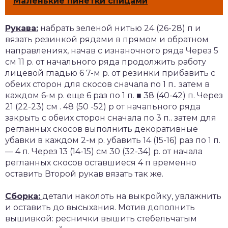
Маленькие пинетки спицами
Рукава:
набрать зеленой нитью 24 (26-28) п и
вязать резинкой рядами в прямом и обратном
направлениях, начав с изнаночного ряда Через 5
см 11 р. от начального ряда продолжить работу
лицевой гладью 6 7-м р. от резинки прибавить с
обеих сторон для скосов сначала no 1 п.. затем в
каждом 6-м р. еще 6 раз по 1 п. ■ 38 (40-42) п. Через
21 (22-23) см . 48 (50 -52) р от начапьного ряда
закрыть с обеих сторон сначала по 3 п.. затем для
регланных скосов выполнить декоративные
убавки в каждом 2-м р. убавить 14 (15-16) раз по 1 п.
— 4 п. Через 13 (14-15) см 30 (32-34) р. от начала
регланных скосов оставшиеся 4 п временно
оставить Второй рукав вязать так же.
Сборка:
детали наколоть на выкройку, увлажнить
и оставить до высыхания. Мотив дополнить
вышивкой: реснички вышить стебельчатым