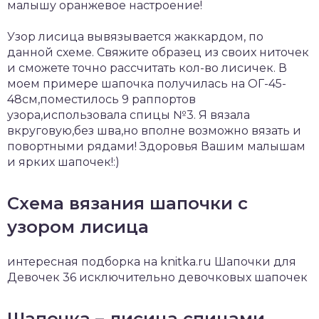
малышу оранжевое настроение!
Узор лисица вывязывается жаккардом, по
данной схеме. Свяжите образец из своих ниточек
и сможете точно рассчитать кол-во лисичек. В
моем примере шапочка получилась на ОГ-45-
48см,поместилось 9 раппортов
узора,использовала спицы №3. Я вязала
вкруговую,без шва,но вполне возможно вязать и
повортными рядами! Здоровья Вашим малышам
и ярких шапочек!:)
Схема вязания шапочки с
узором лисица
интересная подборка на knitka.ru Шапочки для
Девочек 36 исключительно девочковых шапочек
Шапочка – лисица спицами