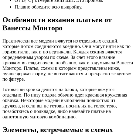
От B
C
отмерьте вниз ШП. Это проймы.
1
1
Плавно обведите всю выкройку.
Особенности вязания платьев от
Ванессы Монторо
Практически все модели вяжутся из отдельных секций,
которые потом соединяются воедино. Они могут идти как по
горизонтали, так и по вертикали. Каждая секция вяжется
определенным узором по схеме. За счет этого вязание
крючком выглядит очень необычно, как и задумывала Ванесса
Монторо. Платья, схемы к которым представлены ниже,
лучше держат форму, не вытягиваются и прекрасно «садятся»
по фигуре.
Готовая выкройка делится на блоки, которые вяжутся
отдельно. По низу подола обычно идет красивая кружевная
обвязка. Некоторые модели выполнены полностью из
кружева, и если вы не готовы носить их на голое тело,
позаботьтесь о подкладке, либо надевайте платье на
однотонную матовую комбинацию.
Элементы, встречаемые в схемах