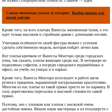
не нужно стопроцентной точности. Главное — идея.
Самая читаемая статья за сегодня:
Выбор пряжи для
шали харуни
Кроме того, на всех платьях Ванессы заниженная талия, а это
идет только высоким и стройным дамам с длинными ногами.
Учитывая особенности своей фигуры можно с успехом
сделать собственную модель, которая пойдет лично вам.
Вот платья крючком от Ванессы Монторо среди городских
улиц, так сказать, платья живущие среди нас. В интерьере не
подиумных софитов, а посреди городского муравейника: в
офисе, на учебе, на улицах и в парках.
Кроме того, Ванесса Монторо использует в работе шелк
ручного прядения, окрашенный натуральными красителями.
Многим из нас платье из такой пряжи просто не по карману. В
силу дороговизны пересылки и высокой стоимости самой
пряжи.
Поэтому, лен с хлопком или хлопок с вискозой очень
достойная замена. Вязали наши мастерицы и из полушерсти с