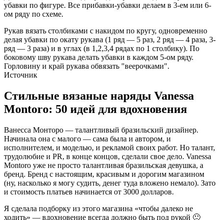
убавки по фигуре. Все прибавки-убавки делаем в 3-ем или 6-
ом ряду по схеме.
Рукав вязать столбиками с накидом по кругу, одновременно
делая убавки по окату рукава (1 ряд — 5 раз, 2 ряд — 4 раза, 3-
ряд — 3 раза) и в углах (в 1,2,3,4 рядах по 1 столбику). По
боковому шву рукава делать убавки в каждом 5-ом ряду.
Горловину и край рукава обвязать "веерочками".
Источник
Стильные вязаные наряды Vanessa
Montoro: 50 идей для вдохновения
Ванесса Монторо — талантливый бразильский дизайнер.
Начинала она с малого — сама была и автором, и
исполнителем, и моделью, и рекламой своих работ. Но талант,
трудолюбие и PR, в конце концов, сделали свое дело. Vanessa
Montoro уже не просто талантливая бразильская девушка, а
бренд. Бренд с настоящим, красивым и дорогим магазином
(ну, насколько я могу судить, денег туда вложено немало). Зато
и стоимость платьев начинается от 3000 долларов.
Я сделала подборку из этого магазина «чтобы далеко не
ходить» — вдохновение всегда должно быть под рукой 🙂