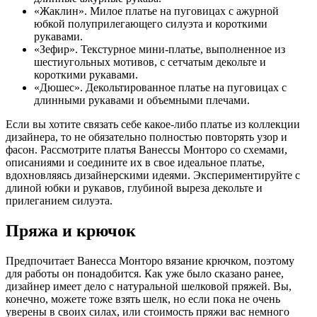
«Жаклин». Милое платье на пуговицах с ажурной
юбкой полуприлегающего силуэта и короткими
рукавами.
«Зефир». Текстурное мини-платье, выполненное из
шестиугольных мотивов, с сетчатым декольте и
короткими рукавами.
«Дюшес». Декольтированное платье на пуговицах с
длинными рукавами и объемными плечами.
Если вы хотите связать себе какое-либо платье из коллекции
дизайнера, то не обязательно полностью повторять узор и
фасон. Рассмотрите платья Ванессы Монторо со схемами,
описаниями и соедините их в свое идеальное платье,
вдохновляясь дизайнерскими идеями. Экспериментируйте с
длиной юбки и рукавов, глубиной выреза декольте и
прилеганием силуэта.
Пряжа и крючок
Предпочитает Ванесса Монторо вязание крючком, поэтому
для работы он понадобится. Как уже было сказано ранее,
дизайнер имеет дело с натуральной шелковой пряжей. Вы,
конечно, можете тоже взять шелк, но если пока не очень
уверены в своих силах, или стоимость пряжи вас немного