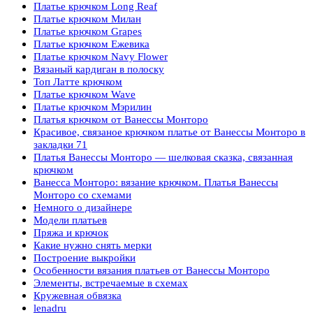
Платье крючком Long Reaf
Платье крючком Милан
Платье крючком Grapes
Платье крючком Ежевика
Платье крючком Navy Flower
Вязаный кардиган в полоску
Топ Латте крючком
Платье крючком Wave
Платье крючком Мэрилин
Платья крючком от Ванессы Монторо
Красивое, связаное крючком платье от Ванессы Монторо в
закладки 71
Платья Ванессы Монторо — шелковая сказка, связанная
крючком
Ванесса Монторо: вязание крючком. Платья Ванессы
Монторо со схемами
Немного о дизайнере
Модели платьев
Пряжа и крючок
Какие нужно снять мерки
Построение выкройки
Особенности вязания платьев от Ванессы Монторо
Элементы, встречаемые в схемах
Кружевная обвязка
lenadru