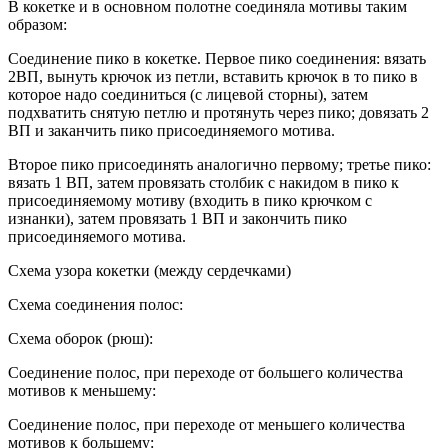
В кокетке и в основном полотне соединяла мотивы таким
образом:
Соединение пико в кокетке. Первое пико соединения: вязать
2ВП, вынуть крючок из петли, вставить крючок в то пико в
которое надо соединиться (с лицевой сторны), затем
подхватить снятую петлю и протянуть через пико; довязать 2
ВП и заканчить пико присоединяемого мотива.
Второе пико присоединять аналогично первому; третье пико:
вязать 1 ВП, затем провязать столбик с накидом в пико к
присоединяемому мотиву (входить в пико крючком с
изнанки), затем провязать 1 ВП и закончить пико
присоединяемого мотива.
Схема узора кокетки (между сердечками)
Схема соединения полос:
Схема оборок (рюш):
Соединение полос, при переходе от большего количества
мотивов к меньшему:
Соединение полос, при переходе от меньшего количества
мотивов к большему: