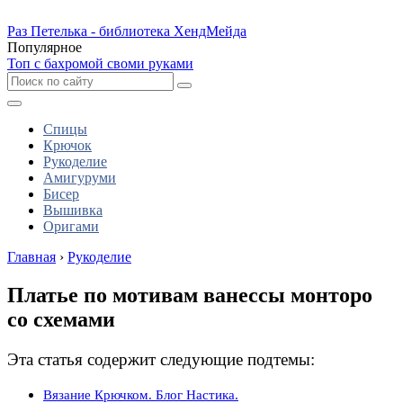
Раз Петелька - библиотека ХендМейда
Популярное
Топ с бахромой своми руками
Спицы
Крючок
Рукоделие
Амигуруми
Бисер
Вышивка
Оригами
Главная
›
Рукоделие
Платье по мотивам ванессы монторо
со схемами
Эта статья содержит следующие подтемы:
Вязание Крючком. Блог Настика.