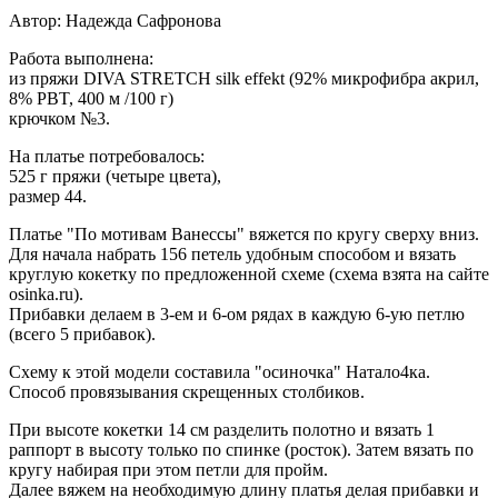
Автор: Надежда Сафронова
Работа выполнена:
из пряжи DIVA STRETCH silk effekt (92% микрофибра акрил,
8% PBT, 400 м /100 г)
крючком №3.
На платье потребовалось:
525 г пряжи (четыре цвета),
размер 44.
Платье "По мотивам Ванессы" вяжется по кругу сверху вниз.
Для начала набрать 156 петель удобным способом и вязать
круглую кокетку по предложенной схеме (схема взята на сайте
osinka.ru).
Прибавки делаем в 3-ем и 6-ом рядах в каждую 6-ую петлю
(всего 5 прибавок).
Схему к этой модели составила "осиночка" Натало4ка.
Способ провязывания скрещенных столбиков.
При высоте кокетки 14 см разделить полотно и вязать 1
раппорт в высоту только по спинке (росток). Затем вязать по
кругу набирая при этом петли для пройм.
Далее вяжем на необходимую длину платья делая прибавки и