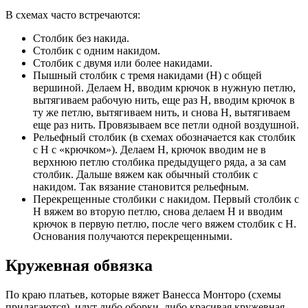
В схемах часто встречаются:
Столбик без накида.
Столбик с одним накидом.
Столбик с двумя или более накидами.
Пышный столбик с тремя накидами (Н) с общей
вершиной. Делаем Н, вводим крючок в нужную петлю,
вытягиваем рабочую нить, еще раз Н, вводим крючок в
ту же петлю, вытягиваем нить, и снова Н, вытягиваем
еще раз нить. Провязываем все петли одной воздушной.
Рельефный столбик (в схемах обозначается как столбик
с Н с «крючком»). Делаем Н, крючок вводим не в
верхнюю петлю столбика предыдущего ряда, а за сам
столбик. Дальше вяжем как обычный столбик с
накидом. Так вязание становится рельефным.
Перекрещенные столбики с накидом. Первый столбик с
Н вяжем во вторую петлю, снова делаем Н и вводим
крючок в первую петлю, после чего вяжем столбик с Н.
Основания получаются перекрещенными.
Кружевная обвязка
По краю платьев, которые вяжет Ванесса Монторо (схемы
прилагаются), идут либо оборки, либо красивая кружевная