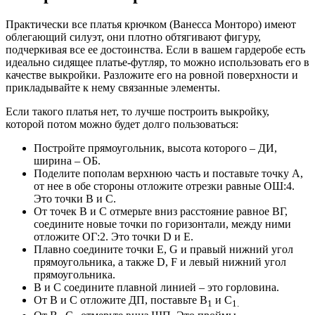
Практически все платья крючком (Ванесса Монторо) имеют
облегающий силуэт, они плотно обтягивают фигуру,
подчеркивая все ее достоинства. Если в вашем гардеробе есть
идеально сидящее платье-футляр, то можно использовать его в
качестве выкройки. Разложите его на ровной поверхности и
прикладывайте к нему связанные элементы.
Если такого платья нет, то лучше построить выкройку,
которой потом можно будет долго пользоваться:
Постройте прямоугольник, высота которого – ДИ,
ширина – ОБ.
Поделите пополам верхнюю часть и поставьте точку A,
от нее в обе стороны отложите отрезки равные ОШ:4.
Это точки B и C.
От точек B и C отмерьте вниз расстояние равное ВГ,
соедините новые точки по горизонтали, между ними
отложите ОГ:2. Это точки D и E.
Плавно соедините точки E, G и правый нижний угол
прямоугольника, а также D, F и левый нижний угол
прямоугольника.
B и C соедините плавной линией – это горловина.
От B и C отложите ДП, поставьте B
и C
1
1.