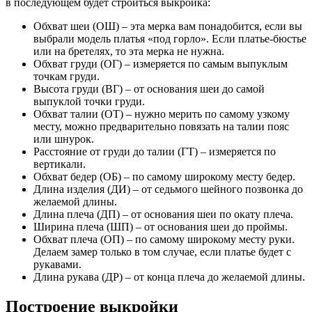
в последующем будет строиться выкройка:
Обхват шеи (ОШ) – эта мерка вам понадобится, если вы
выбрали модель платья «под горло». Если платье-бюстье
или на бретелях, то эта мерка не нужна.
Обхват груди (ОГ) – измеряется по самым выпуклым
точкам груди.
Высота груди (ВГ) – от основания шеи до самой
выпуклой точки груди.
Обхват талии (ОТ) – нужно мерить по самому узкому
месту, можно предварительно повязать на талии пояс
или шнурок.
Расстояние от груди до талии (ГТ) – измеряется по
вертикали.
Обхват бедер (ОБ) – по самому широкому месту бедер.
Длина изделия (ДИ) – от седьмого шейного позвонка до
желаемой длины.
Длина плеча (ДП) – от основания шеи по окату плеча.
Ширина плеча (ШП) – от основания шеи до проймы.
Обхват плеча (ОП) – по самому широкому месту руки.
Делаем замер только в том случае, если платье будет с
рукавами.
Длина рукава (ДР) – от конца плеча до желаемой длины.
Построение выкройки