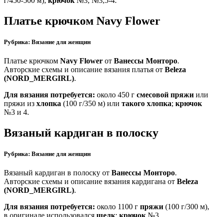
г/450-500 м);
крючок
№3, №3,5-4.
Платье крючком Navy Flower
Рубрика: Вязание для женщин
Платье крючком
Navy Flower
от
Ванессы Монторо
.
Авторские схемы и описание вязания платья от
Beleza
(NORD_MERGIRL)
.
Для вязания потребуется:
около 450 г
смесовой пряжи
или
пряжи из
хлопка
(100 г/350 м) или
такого хлопка
;
крючок
№3 и 4.
Вязаный кардиган в полоску
Рубрика: Вязание для женщин
Вязаный кардиган в полоску от
Ванессы Монторо
.
Авторские схемы и описание вязания кардигана от
Beleza
(NORD_MERGIRL)
.
Для вязания потребуется:
около 1100 г
пряжи
(100 г/300 м),
в оригинале использовался
шелк
;
крючок
№3.