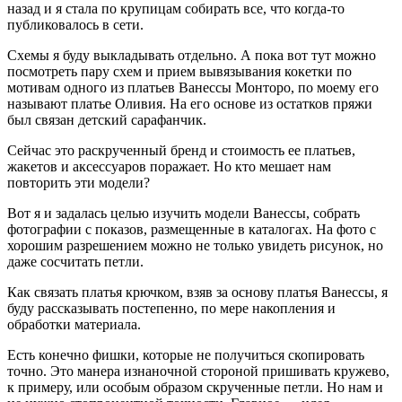
назад и я стала по крупицам собирать все, что когда-то
публиковалось в сети.
Схемы я буду выкладывать отдельно. А пока вот тут можно
посмотреть пару схем и прием вывязывания кокетки по
мотивам одного из платьев Ванессы Монторо, по моему его
называют платье Оливия. На его основе из остатков пряжи
был связан детский сарафанчик.
Сейчас это раскрученный бренд и стоимость ее платьев,
жакетов и аксессуаров поражает. Но кто мешает нам
повторить эти модели?
Вот я и задалась целью изучить модели Ванессы, собрать
фотографии с показов, размещенные в каталогах. На фото с
хорошим разрешением можно не только увидеть рисунок, но
даже сосчитать петли.
Как связать платья крючком, взяв за основу платья Ванессы, я
буду рассказывать постепенно, по мере накопления и
обработки материала.
Есть конечно фишки, которые не получиться скопировать
точно. Это манера изнаночной стороной пришивать кружево,
к примеру, или особым образом скрученные петли. Но нам и