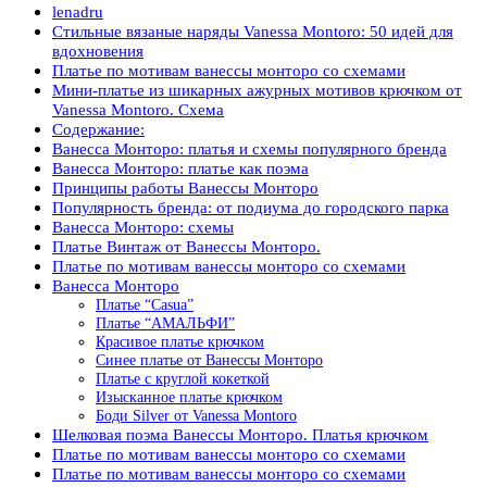
lenadru
Стильные вязаные наряды Vanessa Montoro: 50 идей для
вдохновения
Платье по мотивам ванессы монторо со схемами
Мини-платье из шикарных ажурных мотивов крючком от
Vanessa Montoro. Схема
Содержание:
Ванесса Монторо: платья и схемы популярного бренда
Ванесса Монторо: платье как поэма
Принципы работы Ванессы Монторо
Популярность бренда: от подиума до городского парка
Ванесса Монторо: схемы
Платье Винтаж от Ванессы Монторо.
Платье по мотивам ванессы монторо со схемами
Ванесса Монторо
Платье “Casua”
Платье “АМАЛЬФИ”
Красивое платье крючком
Синее платье от Ванессы Монторо
Платье с круглой кокеткой
Изысканное платье крючком
Боди Silver от Vanessa Montoro
Шелковая поэма Ванессы Монторо. Платья крючком
Платье по мотивам ванессы монторо со схемами
Платье по мотивам ванессы монторо со схемами