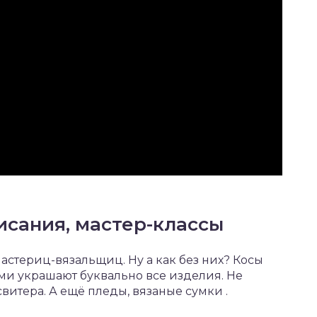
писания, мастер-классы
стериц-вязальщиц. Ну а как без них? Косы
ими украшают буквально все изделия. Не
витера. А ещё пледы, вязаные сумки .