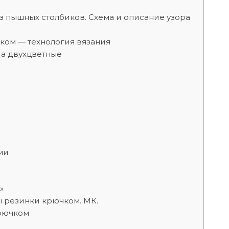
з пышных столбиков. Схема и описание узора
ком — технология вязания
 а двухцветные
ми
»
ы резинки крючком. МК.
крючком