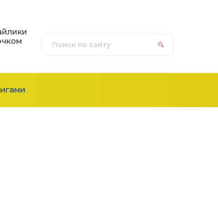
айлики
ючком
игами