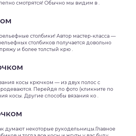
олепно смотрятся! Обычно мы видим в .
ком
 рельефные столбики! Автор мастер-класса —
из рельефных столбиков получается довольно
пряжу и более толстый крю .
ючком
ания косы крючком — из двух полос с
продеваются. Перейдя по фото (кликните по
ния косы. Другие способы вязания ко .
ючком
как думают некоторые рукодельницы.Главное
биков,и тогда все косы и жгуты у вас буду