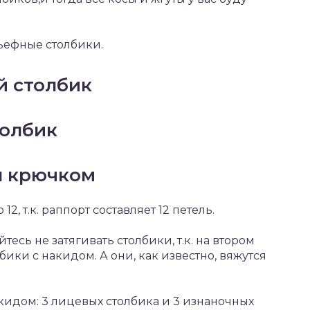
льефные столбики.
й столбик
толбик
ы крючком
2, т.к. раппорт составляет 12 петель.
тесь не затягивать столбики, т.к. на втором
ики с накидом. А они, как известно, вяжутся
идом: 3 лицевых столбика и 3 изнаночных