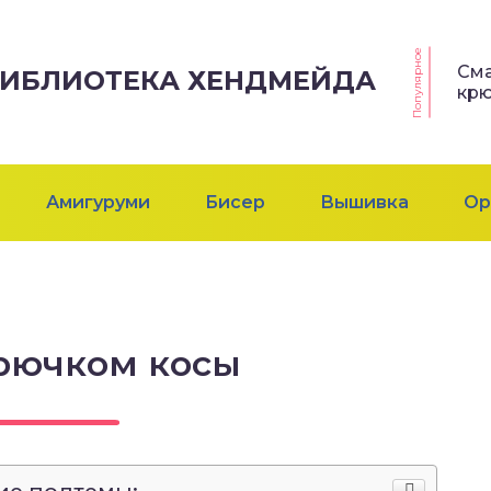
Популярное
См
 БИБЛИОТЕКА ХЕНДМЕЙДА
кр
Амигуруми
Бисер
Вышивка
Ор
рючком косы