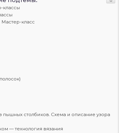
ие подтемы:
р-классы
лассы
. Мастер-класс
полосок)
з пышных столбиков. Схема и описание узора
ком — технология вязания