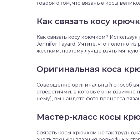
говоря о том, что вязаные косы велик
Как связать косу крюч
Как связать косу крючком? Используя
Jennifer Fayard. Учтите, что полотно 
жестким, поэтому лучше взять мягкую 
Оригинальная коса кр
Совершенно оригинальный способ вяз
отверстиями, в которые они взаимно 
нему), вы найдете фото процесса вяза
Мастер-класс косы кр
Связать косы крючком не так трудно,
зна ть технику вязания рельефных стол