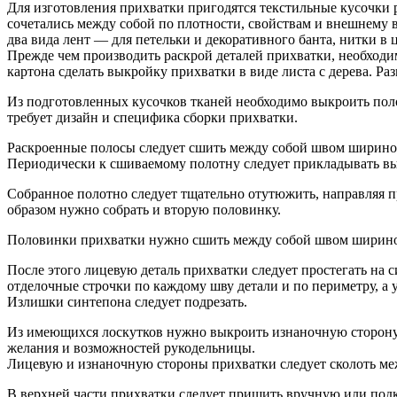
Для изготовления прихватки пригодятся текстильные кусочки р
сочетались между собой по плотности, свойствам и внешнему ви
два вида лент — для петельки и декоративного банта, нитки в 
Прежде чем производить раскрой деталей прихватки, необходимо
картона сделать выкройку прихватки в виде листа с дерева. Р
Из подготовленных кусочков тканей необходимо выкроить поло
требует дизайн и специфика сборки прихватки.
Раскроенные полосы следует сшить между собой швом шириной 1
Периодически к сшиваемому полотну следует прикладывать вык
Собранное полотно следует тщательно отутюжить, направляя п
образом нужно собрать и вторую половинку.
Половинки прихватки нужно сшить между собой швом шириной
После этого лицевую деталь прихватки следует простегать на 
отделочные строчки по каждому шву детали и по периметру, а у
Излишки синтепона следует подрезать.
Из имеющихся лоскутков нужно выкроить изнаночную сторону пр
желания и возможностей рукодельницы.
Лицевую и изнаночную стороны прихватки следует сколоть ме
В верхней части прихватки следует пришить вручную или подк