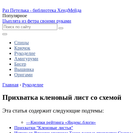
Раз Петелька - библиотека ХендМейда
Популярное
Цыплята из фетра своими руками
Спицы
Крючок
Рукоделие
Амигуруми
Бисер
Вышивка
Оригами
Главная
›
Рукоделие
Прихватка кленовый лист со схемой
Эта статья содержит следующие подтемы:
—Кнопки рейтинга «Яндекс.блоги»
Прихватки "Кленовые листья"
Интерьер Вязание крючком Такие разные прихватки Схемы 