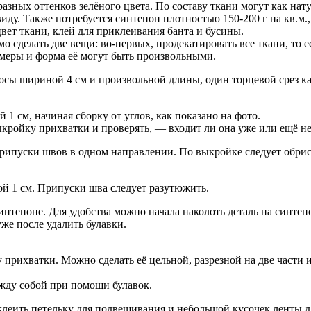
азных оттенков зелёного цвета. По составу ткани могут как нат
ду. Также потребуется синтепон плотностью 150-200 г на кв.м.,
цвет ткани, клей для приклеивания банта и бусины.
 сделать две вещи: во-первых, продекатировать все ткани, то е
азмеры и форма её могут быть произвольными.
сы шириной 4 см и произвольной длины, один торцевой срез ка
 см, начиная сборку от углов, как показано на фото.
ройку прихватки и проверять, — входит ли она уже или ещё не
рипуски швов в одном направлении. По выкройке следует обрис
 1 см. Припуски шва следует разутюжить.
синтепоне. Для удобства можно начала наколоть деталь на синте
же после удалить булавки.
ихватки. Можно сделать её цельной, разрезной на две части ил
жду собой при помощи булавок.
леить петельку для подвешивания и небольшой кусочек ленты д