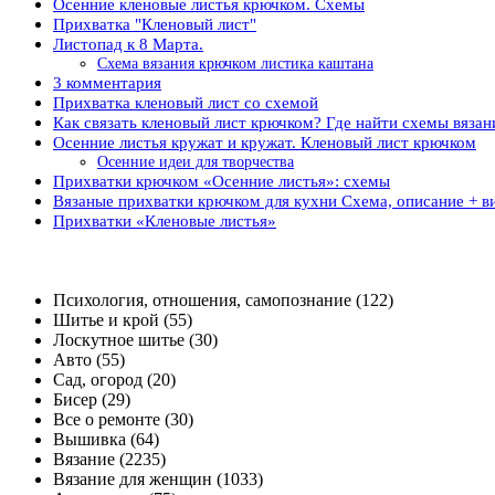
Осенние кленовые листья крючком. Схемы
Прихватка "Кленовый лист"
Листопад к 8 Марта.
Схема вязания крючком листика каштана
3 комментария
Прихватка кленовый лист со схемой
Как связать кленовый лист крючком? Где найти схемы вязан
Осенние листья кружат и кружат. Кленовый лист крючком
Осенние идеи для творчества
Прихватки крючком «Осенние листья»: схемы
Вязаные прихватки крючком для кухни Схема, описание + в
Прихватки «Кленовые листья»
Психология, отношения, самопознание (122)
Шитье и крой (55)
Лоскутное шитье (30)
Авто (55)
Сад, огород (20)
Бисер (29)
Все о ремонте (30)
Вышивка (64)
Вязание (2235)
Вязание для женщин (1033)