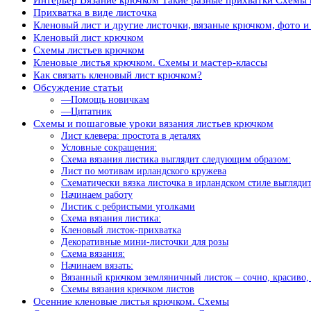
Прихватка в виде листочка
Кленовый лист и другие листочки, вязаные крючком, фото 
Кленовый лист крючком
Схемы листьев крючком
Кленовые листья крючком. Схемы и мастер-классы
Как связать кленовый лист крючком?
Обсуждение статьи
—Помощь новичкам
—Цитатник
Схемы и пошаговые уроки вязания листьев крючком
Лист клевера: простота в деталях
Условные сокращения:
Схема вязания листика выглядит следующим образом:
Лист по мотивам ирландского кружева
Схематически вязка листочка в ирландском стиле выгляди
Начинаем работу
Листик с ребристыми уголками
Схема вязания листика:
Кленовый листок-прихватка
Декоративные мини-листочки для розы
Схема вязания:
Начинаем вязать:
Вязанный крючком земляничный листок – сочно, красиво,
Схемы вязания крючком листов
Осенние кленовые листья крючком. Схемы