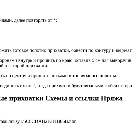
акидами, далее повторять от *;
ить готовое полотно прихватки, обвести по контуру и вырезать
ронами внутрь и прошить по краю, оставив 5 см для выворачива
й от второй прихватки.
ть по центру и пришить нитками в тон вязаного полотна.
соединить их по 2, тогда прихватки будут вязаными с обеих сторо
ные прихватки Схемы и ссылки Пряжа
.ru/mail/musy-i/5C8CDAB2F311B86B.html