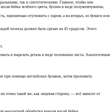
уральными, так и синтетическими. Главное, чтобы они
 косая бейка зелёного цвета, бусина в виде полужемчужины,
сть, хорошенько отутюжить с паром, а во-вторых, из бумаги или
ждой полосы должен быть срезан на 45 градусов. Этого
т.
овать и вырезать деталь в виде половинки листа. Аналогичным
пон при помощи английских булавок, затем проложить
и точно такой же, как лицевая сторона, — всё зависит от
ля аккуратной обработки концов косой бейки.