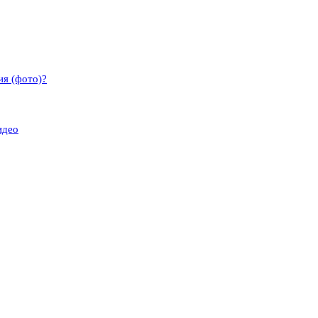
ия (фото)?
идео