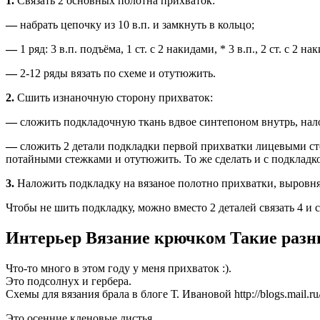
1.
Связать 2 основных полотна прихваток:
—
набрать цепочку из 10 в.п. и замкнуть в кольцо;
—
1 ряд: 3 в.п. подъёма, 1 ст. с 2 накидами, * 3 в.п., 2 ст. с 2 н
—
2-12 ряды вязать по схеме и отутюжить.
2.
Сшить изнаночную сторону прихваток:
—
сложить подкладочную ткань вдвое синтепоном внутрь, налож
—
сложить 2 детали подкладки первой прихватки лицевыми сто
потайными стежками и отутюжить. То же сделать и с подкладко
3.
Наложить подкладку на вязаное полотно прихватки, выровня
Чтобы не шить подкладку, можно вместо 2 деталей связать 4 и 
Интерьер Вязание крючком Такие раз
Что-то много в этом году у меня прихваток :).
Это подсолнух и гербера.
Схемы для вязания брала в блоге Т. Ивановой http://blogs.mail
Это осенние кленовые листья.