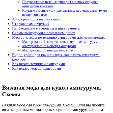
Полуовальные вязаные уши для вязаных игрушек
амигуруми крючком
Круглые вязаные уши для вязаных игрушек амигуруми
вяжите по схеме
Амигуруми для начинающих
Что такое амигуруми?
Необходимые материалы и инструменты
Схемы амигуруми с описанием работ
Мастер-классы по вязанию амигуруми для начинающих
Мастер-класс 1: медвежонок в технике амигуруми
Мастер-класс 2: монстр амигуруми
Мастер-класс 3: пчелка амигуруми
Видео-уроки для начинающих: как вязать амигуруми
крючком
Как вязать техникой амигуруми
Как вязать кольцо амигуруми
Вязаная мода для кукол амигуруми.
Схемы
Вязаная мода для кукол амигуруми. Схемы
. Если вы любите
вязать крючком миниатюрных куколок амигуруми, то вам