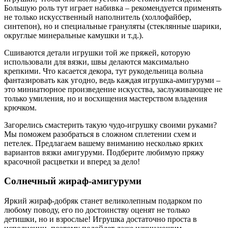
Большую роль тут играет набивка – рекомендуется применять
не только искусственный наполнитель (холлофайбер,
синтепон), но и специальные грануляты (стеклянные шарики,
округлые минеральные камушки и т.д.).
Сшиваются детали игрушки той же пряжей, которую
использовали для вязки, швы делаются максимально
крепкими. Что касается декора, тут рукодельница вольна
фантазировать как угодно, ведь каждая игрушка-амигуруми –
это миниатюрное произведение искусства, заслуживающее не
только умиления, но и восхищения мастерством владения
крючком.
Загорелись смастерить такую чудо-игрушку своими руками?
Мы поможем разобраться в сложном сплетении схем и
петелек. Предлагаем вашему вниманию несколько ярких
вариантов вязки амигуруми. Подберите любимую пряжу
красочной расцветки и вперед за дело!
Солнечный жираф-амигуруми
Яркий жираф-добряк станет великолепным подарком по
любому поводу, его по достоинству оценят не только
детишки, но и взрослые! Игрушка достаточно проста в