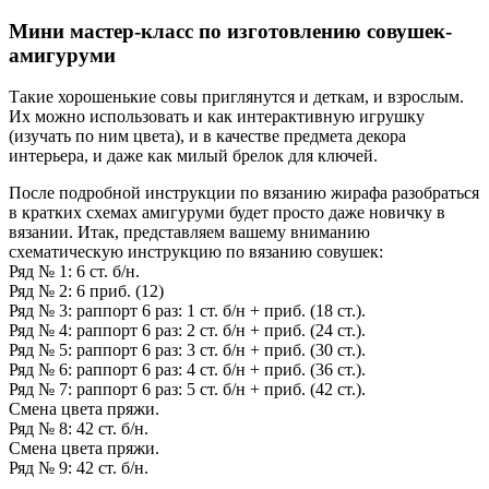
Мини мастер-класс по изготовлению совушек-
амигуруми
Такие хорошенькие совы приглянутся и деткам, и взрослым.
Их можно использовать и как интерактивную игрушку
(изучать по ним цвета), и в качестве предмета декора
интерьера, и даже как милый брелок для ключей.
После подробной инструкции по вязанию жирафа разобраться
в кратких схемах амигуруми будет просто даже новичку в
вязании. Итак, представляем вашему вниманию
схематическую инструкцию по вязанию совушек:
Ряд № 1: 6 ст. б/н.
Ряд № 2: 6 приб. (12)
Ряд № 3: раппорт 6 раз: 1 ст. б/н + приб. (18 ст.).
Ряд № 4: раппорт 6 раз: 2 ст. б/н + приб. (24 ст.).
Ряд № 5: раппорт 6 раз: 3 ст. б/н + приб. (30 ст.).
Ряд № 6: раппорт 6 раз: 4 ст. б/н + приб. (36 ст.).
Ряд № 7: раппорт 6 раз: 5 ст. б/н + приб. (42 ст.).
Смена цвета пряжи.
Ряд № 8: 42 ст. б/н.
Смена цвета пряжи.
Ряд № 9: 42 ст. б/н.