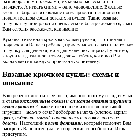
разнообразными одежками, их можно расчесывать и
наряжать. А играть сними – одно удовольствие. Вязаные
куклы набирают все больше популярности и становятся
новым трендом среди детских игрушек. Такие вязаные
игрушки ручной работы очень легко и быстро делаются, а мы
Вам сегодня расскажем, как именно.
Куколка, связанная крючком своими руками, — отличный
подарок для Вашего ребенка, причем можно связать не только
игрушку для девочки, но и для мальчика: пирата, Буратино,
клоуна и т.д. главное в этом деле – любовь, которую Вы
вкладываете в каждую провязанную петельку!
Вязаные крючком куклы: схемы и
описание
Ваш ребенок достоин лучшего, именно поэтому сегодня у нас
в статье
эксклюзивные схемы и описание вязания игрушек и
кукол крючком
. Самое интересное в изготовлении такой
игрушки –
можно самой подобрать нитки
(хлопок, акрил),
цвет
,
добавить мягкий наполнитель или вовсе этого не
делать
. Настоящий
полет фантазии
, который поможет Вам
раскрыть Ваш потенциал и творческие способности! Итак,
приступим.