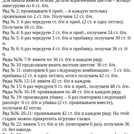
Для начала вяжем основу детали коричневым цветом – кольцо
амигуруми из 6 ст. б/н.
Ряд № 2: провязываем 6 приб. – в каждую петельку
провязывая по 2 ст. б/н. Получаем 12 ст. б/н.
Ряд № 3: 6 раз чередуем ст. б/н и приб. (2 ст. в одну петлю).
Получаем 18 ст. б/н.
Ряд № 4: 6 раз чередуем 2 ст. б/н и приб., получаем 24 ст. б/н.
Ряд № 5: 6 раз чередуем 3 ст. б/н и прибавку, получаем 30 ст. б/
н.
Ряд № 6: 6 раз чередуем 4 ст. б/н и прибавку, получая 36 ст. б/
н.
Ряды №№ 7-9: вяжем по 36 ст. б/н в каждом ряду.
Ряд № 10 продолжаем вязать желтым цветом: 36 ст. б/н.
Ряд № 11: повторяем 6 раз следующую комбинацию – 5 ст. б/н,
прибавка (2 ст. в одну петлю), итого получаем 42 ст. б/н.
Ряды №№ 12-14: вяжем 42 ст. б/н в каждом.
Ряд № 15: 6 раз чередуем 6 ст. б/н и приб., получаем 48 ст. б/н.
Ряды №№ 16-18: провязываем по 48 ст. б/н в каждом ряду.
Ряд № 19: производим убавку – 6 раз повторяем следующий
раппорт: 6 ст. б/н и убавка (2 ст. провязываем вместе),
получаем 42 петли.
Ряд №№ 20-21: провязываем 42 ст. б/н в каждом ряду. На этой
стадии можно прикрепить игрушке глазки.
Ряд № 22: вяжем 5 ст. б/н и уб. (повторяем 6 раз), получаем 36
ст. без накида.