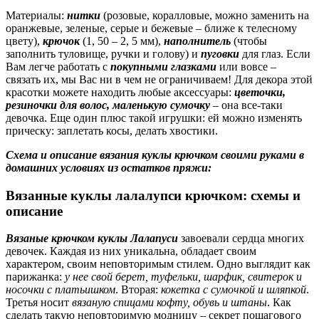
Материалы:
нитки
(розовые, коралловые, можно заменить на
оранжевые, зеленые, серые и бежевые – ближе к телесному
цвету),
крючок
(1, 50 – 2, 5 мм),
наполнитель
(чтобы
заполнить туловище, ручки и голову) и
пуговки
для глаз. Если
Вам легче работать с
покупными глазками
или вовсе –
связать их, мы Вас ни в чем не ограничиваем! Для декора этой
красотки можете находить любые аксессуары:
цветочки,
резиночки для волос, маленькую сумочку
– она все-таки
девочка. Еще один плюс такой игрушки: ей можно изменять
прическу: заплетать косы, делать хвостики.
Схема и описание вязания куклы крючком своими руками в
домашних условиях из остатков пряжи:
Вязанные куклы лалалупси крючком: схемы и
описание
Вязаные крючком куклы Лалапуси
завоевали сердца многих
девочек. Каждая из них уникальна, обладает своим
характером, своим неповторимым стилем. Одно выглядит как
парижанка:
у нее свой берет, туфельки, шарфик, свитерок и
носочки с платьишком
. Вторая:
кокетка с сумочкой и шляпкой
.
Третья носит
вязаную спицами кофту, обувь и штаны
. Как
сделать такую неповторимую модницу – секрет пошагового