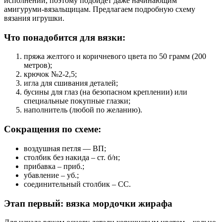
исполнении, поэтому подойдет даже начинающим
амигуруми-вязальщицам. Предлагаем подробную схему
вязания игрушки.
Что понадобится для вязки:
пряжа желтого и коричневого цвета по 50 грамм (200
метров);
крючок №2-2,5;
игла для сшивания деталей;
бусины для глаз (на безопасном креплении) или
специальные покупные глазки;
наполнитель (любой по желанию).
Сокращения по схеме:
воздушная петля — ВП;
столбик без накида – ст. б/н;
прибавка – приб.;
убавление – уб.;
соединительный столбик – СС.
Этап первый: вязка мордочки жирафа