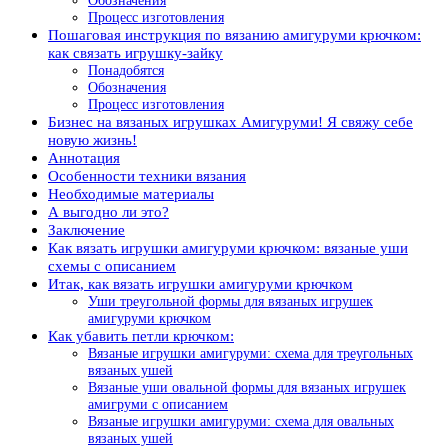
Обозначения
Процесс изготовления
Пошаговая инструкция по вязанию амигуруми крючком:
как связать игрушку-зайку
Понадобятся
Обозначения
Процесс изготовления
Бизнес на вязаных игрушках Амигуруми! Я свяжу себе
новую жизнь!
Аннотация
Особенности техники вязания
Необходимые материалы
А выгодно ли это?
Заключение
Как вязать игрушки амигуруми крючком: вязаные уши
схемы с описанием
Итак, как вязать игрушки амигуруми крючком
Уши треугольной формы для вязаных игрушек
амигуруми крючком
Как убавить петли крючком:
Вязаные игрушки амигуруми: схема для треугольных
вязаных ушей
Вязаные уши овальной формы для вязаных игрушек
амигруми с описанием
Вязаные игрушки амигуруми: схема для овальных
вязаных ушей