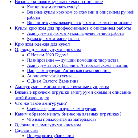
Вязаные крючком куклы: схемы и описание
Как крючком связать куклу?
Вязаные куклы крючком со схемами и описанием ручной
работы
Вязанные куклы лалалупси крючком: схемы и описание
Куклы крючком для профессионалов с описанием работы
Амигуруми крючком кукла: изделие ручной работы
Кукла крючком мастер-класс
Крючком одежда для кукол
Одежда для амигуруми крючком
С Новым 2020 Годом!
Планирование — лучший помощник творчества.
Амигуруми петух Василий. Авторская схема вязания.
Панда амигуруми. Авторская схема вязания.
Анонс авторской схемы …
С Днем Святого Валентина!
Амигуруми – миниатюрные вязаные существа
Вязаные крючком игрушки амигуруми схемы и описание
этой бизнес идеи
Что же такое амигуруми?
Схемы создания игрушек амигуруми
Каким образом начать бизнес на вязаных игрушках?
Что вам понадобится из материалов?
Одежда для амигуруми крючком
Сделай сам
Популярные публикации