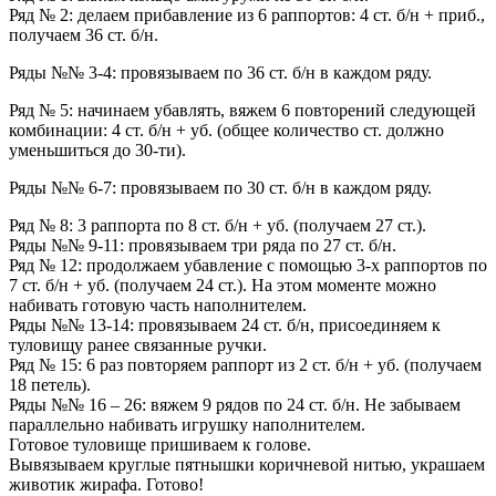
Ряд № 2: делаем прибавление из 6 раппортов: 4 ст. б/н + приб.,
получаем 36 ст. б/н.
Ряды №№ 3-4: провязываем по 36 ст. б/н в каждом ряду.
Ряд № 5: начинаем убавлять, вяжем 6 повторений следующей
комбинации: 4 ст. б/н + уб. (общее количество ст. должно
уменьшиться до 30-ти).
Ряды №№ 6-7: провязываем по 30 ст. б/н в каждом ряду.
Ряд № 8: 3 раппорта по 8 ст. б/н + уб. (получаем 27 ст.).
Ряды №№ 9-11: провязываем три ряда по 27 ст. б/н.
Ряд № 12: продолжаем убавление с помощью 3-х раппортов по
7 ст. б/н + уб. (получаем 24 ст.). На этом моменте можно
набивать готовую часть наполнителем.
Ряды №№ 13-14: провязываем 24 ст. б/н, присоединяем к
туловищу ранее связанные ручки.
Ряд № 15: 6 раз повторяем раппорт из 2 ст. б/н + уб. (получаем
18 петель).
Ряды №№ 16 – 26: вяжем 9 рядов по 24 ст. б/н. Не забываем
параллельно набивать игрушку наполнителем.
Готовое туловище пришиваем к голове.
Вывязываем круглые пятнышки коричневой нитью, украшаем
животик жирафа. Готово!