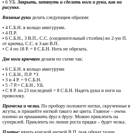
• 6 У.Б.
Закрыть, затянуть и сделать ноги и руки, как на
рисунке.
Вязаные руки
делать следующим образом:
• 4 С.Б.Н. в кольцо амигуруми.
• 4 П.Р.
• 6 С.Б.Н., 3 В.П., С.С. (соединительный столбик) во 2-ую П.
от крючка, С.С. в 3-ью В.П.
• С 4 по 18 Р. = 8 С.Б.Н. Нить не обрезать.
Две ноги крючком
делаем по схеме так:
• 6 С.Б.Н. в кольцо амигуруми
• 1 С.Б.Н., П.Р. *3
• 3 и 4 Р. = 9 С.Б.Н.
• 5 -7 Р.= С.Б.Н., У.Б.
• С 8 Р. по 23 последний = 8 С.Б.Н. Надеть руки и ноги на
проволоку.
Прическа и челка.
По пробору положите нитки, скрученные в
жгуты, и пришейте ниткой такого же цвета. Главное –
очень
плотно их пришивать друг к другу
. Можно приклеить на
суперклей. Приклеить по линии роста прядки – будет челка.
Платье:
вязать красной ниткой В.П. (как обхват талии