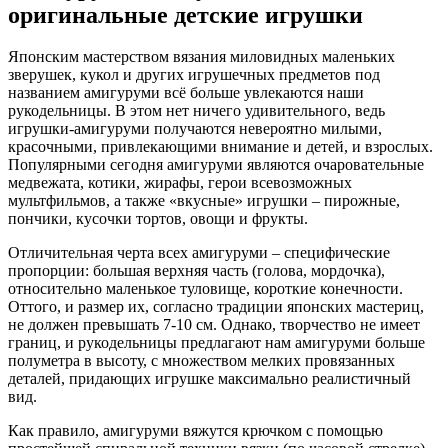
оригинальные детские игрушки
Японским мастерством вязания миловидных маленьких
зверушек, кукол и других игрушечных предметов под
названием амигуруми всё больше увлекаются наши
рукодельницы. В этом нет ничего удивительного, ведь
игрушки-амигуруми получаются невероятно милыми,
красочными, привлекающими внимание и детей, и взрослых.
Популярными сегодня амигуруми являются очаровательные
медвежата, котики, жирафы, герои всевозможных
мультфильмов, а также «вкусные» игрушки – пирожные,
пончики, кусочки тортов, овощи и фрукты.
Отличительная черта всех амигуруми – специфические
пропорции: большая верхняя часть (голова, мордочка),
относительно маленькое туловище, короткие конечности.
Оттого, и размер их, согласно традиции японских мастериц,
не должен превышать 7-10 см. Однако, творчество не имеет
границ, и рукодельницы предлагают нам амигуруми больше
полуметра в высоту, с множеством мелких провязанных
деталей, придающих игрушке максимально реалистичный
вид.
Как правило, амигуруми вяжутся крючком с помощью