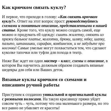
Как крючком связать куклу?
И первое, что приходи в голову:
«Как связать крючком
куклу?»
. Ответ на этот вопрос прост:
руководствуйтесь
схемами и понятным описание, представленными в нашей
статье
. Кроме того, что куклу можно создать самой, еще
можно и придумать ей одежду:
сшить жилетку, связать из
пряжи бальное платье, колготки, брюки, шляпу, юбку, шапку,
пальто, штанишки, сарафан, комбинезон, и не забудьте про
носочки
! Самые умелые могут похвастаться тем, что сделают
куколке тапочки или туфли для похода в театр.
Ниже Вас ждет ни один
мастер – класс
,
схемы
и
описание
, в
котором Вы научитесь должным образом создавать вязаные
шедевры для себя или Ваших деток.
Вязаные куклы крючком со схемами и
описанием ручной работы
Приступим к созданию
уникальной и оригинальной куклы
с розовыми волосами
. На такую красавицу пряжи уйдет
совсем чуть – чуть, потому что она маленького размера, но это
все равно не убавляет ее красоты!