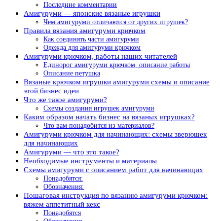
Последние комментарии
Амигуруми — японские вязаные игрушки
Чем амигуруми отличаются от других игрушек?
Правила вязания амигуруми крючком
Как соединять части амигуруми
Одежда для амигуруми крючком
Амигуруми крючком, работы наших читателей
Единорог амигуруми крючком, описание работы
Описание петушка
Вязаные крючком игрушки амигуруми схемы и описание
этой бизнес идеи
Что же такое амигуруми?
Схемы создания игрушек амигуруми
Каким образом начать бизнес на вязаных игрушках?
Что вам понадобится из материалов?
Амигуруми крючком для начинающих: схемы зверюшек
для начинающих
Амигуруми — что это такое?
Необходимые инструменты и материалы
Схемы амигуруми с описанием работ для начинающих
Понадобятся:
Обозначения:
Пошаговая инструкция по вязанию амигуруми крючком:
вяжем аппетитный кекс
Понадобятся