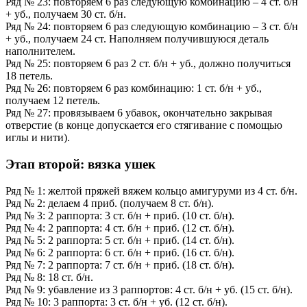
Ряд № 23: повторяем 6 раз следующую комбинацию – 4 ст. б/н
+ уб., получаем 30 ст. б/н.
Ряд № 24: повторяем 6 раз следующую комбинацию – 3 ст. б/н
+ уб., получаем 24 ст. Наполняем получившуюся деталь
наполнителем.
Ряд № 25: повторяем 6 раз 2 ст. б/н + уб., должно получиться
18 петель.
Ряд № 26: повторяем 6 раз комбинацию: 1 ст. б/н + уб.,
получаем 12 петель.
Ряд № 27: провязываем 6 убавок, окончательно закрывая
отверстие (в конце допускается его стягивание с помощью
иглы и нити).
Этап второй: вязка ушек
Ряд № 1: желтой пряжей вяжем кольцо амигуруми из 4 ст. б/н.
Ряд № 2: делаем 4 приб. (получаем 8 ст. б/н).
Ряд № 3: 2 раппорта: 3 ст. б/н + приб. (10 ст. б/н).
Ряд № 4: 2 раппорта: 4 ст. б/н + приб. (12 ст. б/н).
Ряд № 5: 2 раппорта: 5 ст. б/н + приб. (14 ст. б/н).
Ряд № 6: 2 раппорта: 6 ст. б/н + приб. (16 ст. б/н).
Ряд № 7: 2 раппорта: 7 ст. б/н + приб. (18 ст. б/н).
Ряд № 8: 18 ст. б/н.
Ряд № 9: убавление из 3 раппортов: 4 ст. б/н + уб. (15 ст. б/н).
Ряд № 10: 3 раппорта: 3 ст. б/н + уб. (12 ст. б/н).