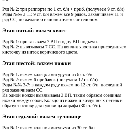
Ряд № 2: три раппорта по 1 ст. б/н + приб. (получаем 9 ст. б/н).
Ряды №№ 3-11: 9 ст. б/н вяжем все 9 рядов. Заканчиваем 11-й
ряд СС, по желанию наполнителем синтепоном.
Этап пятый: вяжем хвост
Ряд № 1: провязываем 7 ВП и одну ВП подъема.
Ряд № 2: вывязываем 7 СС. На кончик хвостика присоединяем
кисточку из ниток коричневого цвета.
Этап шестой: вяжем ножки
Ряд № 1: вяжем кольцо амигуруми из 6 ст. б/н.
Ряд № 2: вяжем 6 прибавок (получаем 12 ст. б/н).
Ряды №№ 3-7: в каждом ряду вяжем по 12 ст. б/н, последний
ряд заканчиваем СС.
Из одной ножки вывязываем 3 ВП, таким образом соединяя
ножки между собой. Кольцо из ножек и воздушных петель и
образует основу для туловища жирафа (30 ст. б/н).
Этап седьмой: вяжем туловище
Ряд № 1: вяжем кольцо амигуруми из 30 ст. б/н.