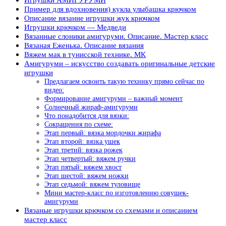
Пример для вдохновения) кукла улыбашка крючком
Описание вязание игрушки жук крючком
Игрушки крючком — Медведи
Вязанные слоники амигуруми. Описание. Мастер класс
​Вязаная Еженька. Описание вязания
Вяжем мак в тунисской технике. МК
Амигуруми – искусство создавать оригинальные детские
игрушки
Предлагаем освоить такую технику прямо сейчас по
видео:
Формирование амигуруми – важный момент
Солнечный жираф-амигуруми
Что понадобится для вязки:
Сокращения по схеме:
Этап первый: вязка мордочки жирафа
Этап второй: вязка ушек
Этап третий: вязка рожек
Этап четвертый: вяжем ручки
Этап пятый: вяжем хвост
Этап шестой: вяжем ножки
Этап седьмой: вяжем туловище
Мини мастер-класс по изготовлению совушек-
амигуруми
Вязаные игрушки крючком со схемами и описанием
мастер класс