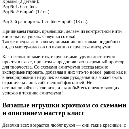
Крылья (2 детали):
Ряд № 1: 6 ст. б/н.
Ряд № 2: 6 приб. (12 ст.).
Ряд 3: 6 раппортов: 1 ст. б/н + приб. (18 ст.).
Пришиваем глазки, крылышки, делаем из контрастной нити
кисточки на ушках. Совушка готова!
Также предлагаем вашему вниманию несколько подробных
видео мастер-классов по вязанию игрушек-амигуруми:
Как несложно заметить, игрушки-амигуруми достаточно
просты в вязке, при этом – предоставляют огромный простор
для творчества. Со схемами амигуруми всегда можно
экспериментировать, добавляя в них что-то новое, равно как и
в декорировании игрушек каждая рукодельница может быть
ограничена лишь собственной фантазией. Не
останавливайтесь, творите, и вы добьётесь ошеломляющих
успехов в технике амигуруми!
Вязаные игрушки крючком со схемами
и описанием мастер класс
Девочки всех возрастов любят кукол — они такие красивые, с