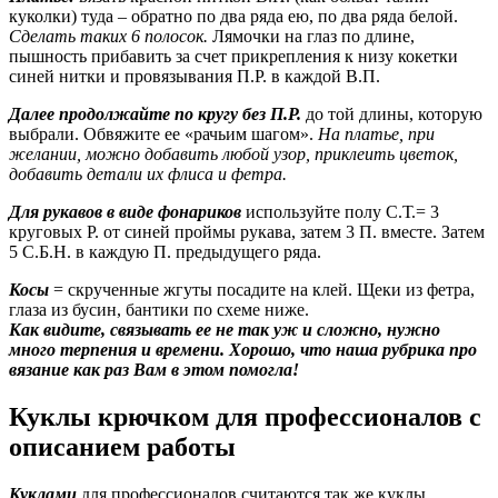
куколки) туда – обратно по два ряда ею, по два ряда белой.
Сделать таких 6 полосок.
Лямочки на глаз по длине,
пышность прибавить за счет прикрепления к низу кокетки
синей нитки и провязывания П.Р. в каждой В.П.
Далее продолжайте по кругу без П.Р
.
до той длины, которую
выбрали. Обвяжите ее «рачьим шагом».
На платье, при
желании, можно добавить любой узор, приклеить цветок,
добавить детали их флиса и фетра.
Для рукавов в виде фонариков
используйте полу С.Т.= 3
круговых Р. от синей проймы рукава, затем 3 П. вместе. Затем
5 С.Б.Н. в каждую П. предыдущего ряда.
Косы
= скрученные жгуты посадите на клей. Щеки из фетра,
глаза из бусин, бантики по схеме ниже.
Как видите, связывать ее не так уж и сложно, нужно
много терпения и времени. Хорошо, что наша рубрика про
вязание как раз Вам в этом помогла!
Куклы крючком для профессионалов с
описанием работы
Куклами
для профессионалов считаются так же куклы