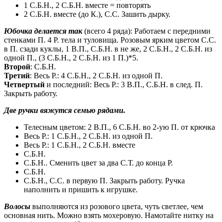
1 С.Б.Н., 2 С.Б.Н. вместе = повторять
2 С.Б.Н. вместе (до К.), С.С. Зашить дырку.
Юбочка делается так
(всего 4 ряда): Работаем с передними
стенками П. 4 Р. тела и туловища. Розовым ярким цветом С.С.
в П. сзади куклы, 1 В.П., С.Б.Н. в не же, 2 С.Б.Н., 2 С.Б.Н. из
одной П., (3 С.Б.Н., 2 С.Б.Н. из 1 П.)*5.
Второй
: С.Б.Н.
Третий
: Весь Р.: 4 С.Б.Н., 2 С.Б.Н. из одной П.
Четвертый
и последний: Весь Р.: 3 В.П., С.Б.Н. в след. П.
Закрыть работу.
Две ручки вяжутся семью рядами.
Телесным цветом: 2 В.П., 6 С.Б.Н. во 2-ую П. от крючка
Весь Р.: 1 С.Б.Н., 2 С.Б.Н. из одной П.
Весь Р.: 1 С.Б.Н., 2 С.Б.Н. вместе
С.Б.Н.
С.Б.Н.. Сменить цвет за два С.Т. до конца Р.
С.Б.Н.
С.Б.Н., С.С. в первую П. Закрыть работу. Ручка
наполнить и пришить к игрушке.
Волосы
выполняются из розового цвета, чуть светлее, чем
основная нить. Можно взять мохеровую. Намотайте нитку на