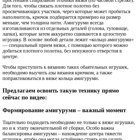
простейшей спиральной техники вязки (по часовой стрелке).
Для того, чтобы связать плотное полотно без
просвечивающих участков, через которые может пробиться
наполнитель, крючок подбирается примерно на размер
меньше, чем толщина нити. Амигуруми всегда
изготавливаются из отдельных деталей (голова, туловище,
лапки), которые затем аккуратно сшиваются в целостную
игрушку. В основе любой детали лежит «кольцо амигуруми»
— специальный прием вязки, с помощью которого можно
добиться плотного полотна, без ненужного отверстия в
центре.
Чтобы приступить к вязанию таких обаятельных игрушек,
необходимо выучить азы вязания крючком, а также
попрактиковаться в вязке кольца амигуруми.
Предлагаем освоить такую технику прямо
сейчас по видео:
Формирование амигуруми – важный момент
Тщательно подходить необходимо не только к вязке игрушки,
но и к этапу окончательной её сборки. Особо важна
балансировка амигуруми – нахождение центра тяжести
игрушки, чтобы она могла устойчиво стоять или сидеть.