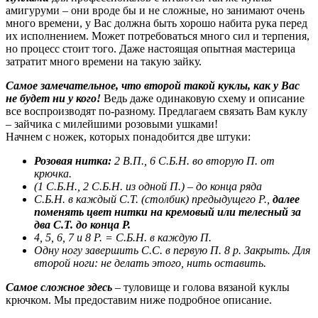
амигуруми – они вроде бы и не сложные, но занимают очень
много времени, у Вас должна быть хорошо набита рука перед
их исполнением. Может потребоваться много сил и терпения,
но процесс стоит того. Даже настоящая опытная мастерица
затратит много времени на такую зайку.
Самое замечательное, что второй такой куклы, как у Вас
не будет ни у кого!
Ведь даже одинаковую схему и описание
все воспроизводят по-разному. Предлагаем связать Вам куклу
– зайчика с милейшими розовыми ушками!
Начнем с ножек, которых понадобится две штуки:
Розовая нитка:
2 В.П., 6 С.Б.Н. во вторую П. от
крючка.
(1 С.Б.Н., 2 С.Б.Н. из одной П.) – до конца ряда
С.Б.Н. в каждый С.Т. (столбик) предыдущего Р.,
далее
поменять цвет нитки на кремовый или телесный за
два С.Т. до конца Р.
4, 5, 6, 7 и 8 Р. = С.Б.Н. в каждую П.
Одну ногу завершить С.С. в первую П. 8 р. Закрыть. Для
второй ноги: не делать этого, нить оставить.
Самое сложное здесь
– туловище и голова вязаной куклы
крючком. Мы предоставим ниже подробное описание.