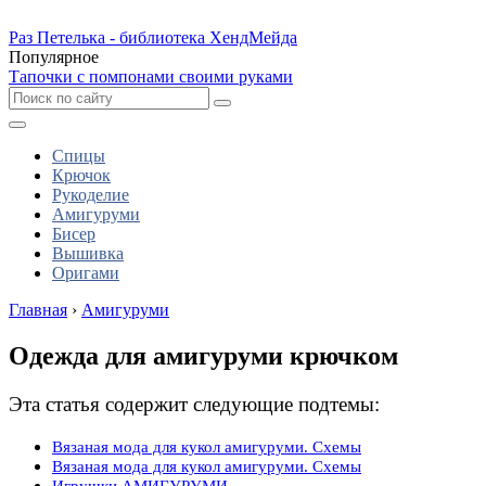
Раз Петелька - библиотека ХендМейда
Популярное
Тапочки с помпонами своими руками
Спицы
Крючок
Рукоделие
Амигуруми
Бисер
Вышивка
Оригами
Главная
›
Амигуруми
Одежда для амигуруми крючком
Эта статья содержит следующие подтемы:
Вязаная мода для кукол амигуруми. Схемы
Вязаная мода для кукол амигуруми. Схемы
Игрушки АМИГУРУМИ