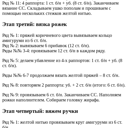
Ряд № 11: 4 раппорта: 1 ст. б/н + уб. (8 ст. б/н). Заканчиваем
вязание СС. Складываем ушко пополам и прошиваем с
помощью нескольких стежков желтой нитью.
Этап третий: вязка рожек
Ряд № 1: пряжей коричневого цвета вывязываем кольцо
амигуруми из 6 ст. б/н.
Ряд № 2: вывязываем 6 прибавок (12 ст. б/н).
Ряды №№ 3-4: провязываем 12 ст. б/н в каждом ряду.
Ряд № 5: делаем убавление из 4-х раппортов: 1 ст. б/н + уб. (8
ст. б/н).
Ряды №№ 6-7 продолжаем вязать желтой пряжей – 8 ст. б/н.
Ряд № 8: повторяем 2 раппорта: уб. + 2 ст. б/н (итого: 6 ст. б/н).
Ряд № 9: провязываем 6 ст. б/н. Заканчиваем СС. Наполняем
рожки наполнителем. Собираем головку жирафа.
Этап четвертый: вяжем ручки
Ряд № 1: желтой нитью провязываем круг амигуруми из 6 ст.
б/н.