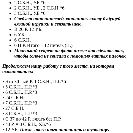
5 С.Б.Н., У.Б.*6
2 С.Б.Н., У.Б., 2 С.Б.Н.*6
3 С.Б.Н., У.Б.*6
Следует наполнителей заполнить голову будущей
вязаной игрушки и связать шею.
В 26 Р. 12 У.Б.
6 У.Б.
6 С.Б.Н.
6 П.Р. Итого – 12 петель (П.)
Маленький секрет на фото ниже: как сделать так,
чтобы голова не свисала с помощью ватных палочек.
Продолжаем нашу работу с того места, на котором
остановились:
• Это 30 –ый Р. 1 С.Б.Н., П.Р.*6
• 5 С.Б.Н., П.Р.*3
• 6 С.Б.Н., П.Р.*3
• 24 С.Б.Н.
• 7 С.Б.Н., П.Р.*3
• 27 С.Б.Н.
• 8 С.Б.Н., П.Р.*3
• С 37 по 42 Р. вязать без П.Р.
• 43 Р. = 3 С.Б.Н., У.Б.*6
• 12 У.Б.
После этого шага наполнить и туловище.