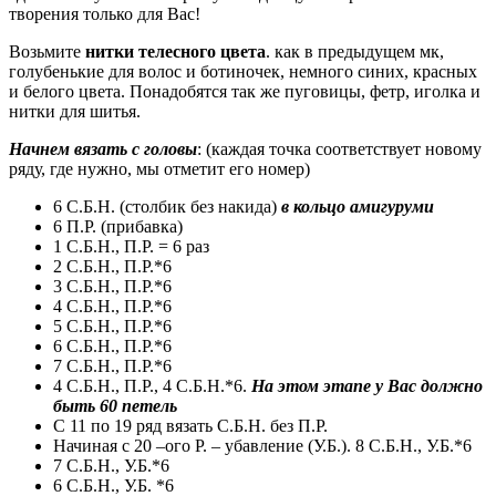
творения только для Вас!
Возьмите
нитки телесного цвета
. как в предыдущем мк,
голубенькие для волос и ботиночек, немного синих, красных
и белого цвета. Понадобятся так же пуговицы, фетр, иголка и
нитки для шитья.
Начнем вязать с головы
: (каждая точка соответствует новому
ряду, где нужно, мы отметит его номер)
6 С.Б.Н. (столбик без накида)
в кольцо амигуруми
6 П.Р. (прибавка)
1 С.Б.Н., П.Р. = 6 раз
2 С.Б.Н., П.Р.*6
3 С.Б.Н., П.Р.*6
4 С.Б.Н., П.Р.*6
5 С.Б.Н., П.Р.*6
6 С.Б.Н., П.Р.*6
7 С.Б.Н., П.Р.*6
4 С.Б.Н., П.Р., 4 С.Б.Н.*6.
На этом этапе у Вас должно
быть 60 петель
С 11 по 19 ряд вязать С.Б.Н. без П.Р.
Начиная с 20 –ого Р. – убавление (У.Б.). 8 С.Б.Н., У.Б.*6
7 С.Б.Н., У.Б.*6
6 С.Б.Н., У.Б. *6