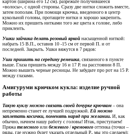
картон (ширина его 12 см). разрежьте получившееся
«волосы», с одной стороны. Сразу две нитки сложить вместе,
затем пополам. При помощи крючка, введенного в центр
кукольной головы, протащите нитки и хорошо закрепить.
Можно их пришить нитками того же цвета к голове, либо
приклеить.
Ушки зайчика делать розовый яркой
насыщенной ниткой:
набрать 15 В.П., оставив 10 -15 см от первой П. и от
последней. Закрыть. Ушки вяжутся в 7 рядов:
Уши пришить на середину ремешка
, связанного в пункте
выше. Глаза пришить между 16 и 17 Р. на расстоянии 8 П.
Можно вышить черные ресницы. Не забудьте про рот на 15 Р.
между глазами.
Амигуруми крючком кукла: изделие ручной
работы
Такую куклу можно связать своей дочурке крючком
– она
непременно станет ее лучшей подружкой.
Ей можно
заплетать косички, поменять наряд при желании.
И, как
обычно, начнем нашу работу с головы! Итак, приступаем!
Пряжа
телесного
или
бежевого
/
кремового
оттенка (точки –
ряды, где нужно будет указать отдельный Р., мы это сделаем):