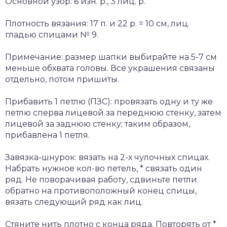
Основной узор: 6 изн. р., 3 лиц. р.
Плотность вязания: 17 п. и 22 р. = 10 см, лиц.
гладью спицами № 9.
Примечание: размер шапки выбирайте на 5-7 см
меньше обхвата головы. Все украшения связаны
отдельно, потом пришиты.
Прибавить 1 петлю (ПЗС): провязать одну и ту же
петлю сперва лицевой за переднюю стенку, затем
лицевой за заднюю стенку; таким образом,
прибавлена 1 петля.
Завязка-шнурок: вязать на 2-х чулочных спицах.
Набрать нужное кол-во петель, * связать один
ряд. Не поворачивая работу, сдвиньте петли
обратно на противоположный конец спицы,
вязать следующий ряд как лиц.
Стяните нить плотно с конца ряда. Повторять от *