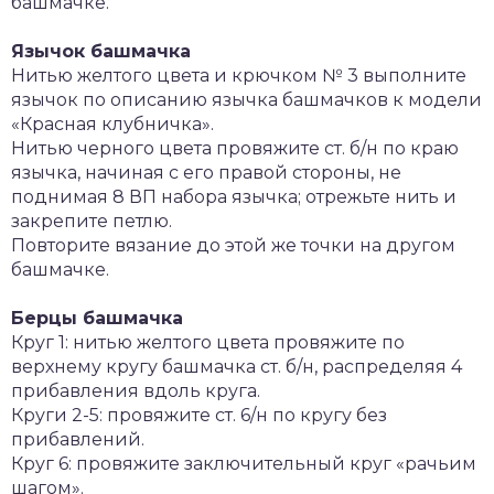
башмачке.
Язычок башмачка
Нитью желтого цвета и крючком № 3 выполните
язычок по описанию язычка башмачков к модели
«Красная клубничка».
Нитью черного цвета провяжите ст. б/н по краю
язычка, начиная с его правой стороны, не
поднимая 8 ВП набора язычка; отрежьте нить и
закрепите петлю.
Повторите вязание до этой же точки на другом
башмачке.
Берцы башмачка
Круг 1: нитью желтого цвета провяжите по
верхнему кругу башмачка ст. б/н, распределяя 4
прибавления вдоль круга.
Круги 2-5: провяжите ст. 6/н по кругу без
прибавлений.
Круг 6: провяжите заключительный круг «рачьим
шагом».