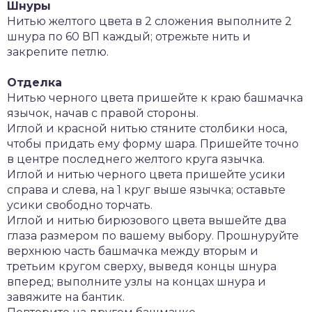
Шнуры
Нитью желтого цвета в 2 сложения выполните 2
шнура по 60 ВП каждый; отрежьте нить и
закрепите петлю.
Отделка
Нитью черного цвета пришейте к краю башмачка
язычок, начав с правой стороны.
Иглой и красной нитью стяните столбики носа,
чтобы придать ему форму шара. Пришейте точно
в центре последнего желтого круга язычка.
Иглой и нитью черного цвета пришейте усики
справа и слева, на 1 круг выше язычка; оставьте
усики свободно торчать.
Иглой и нитью бирюзового цвета вышейте два
глаза размером по вашему выбору. Прошнуруйте
верхнюю часть башмачка между вторым и
третьим кругом сверху, выведя концы шнура
вперед; выполните узлы на концах шнура и
завяжите на бантик.