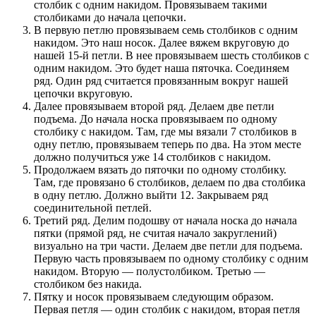
столбик с одним накидом. Провязываем такими
столбиками до начала цепочки.
В первую петлю провязываем семь столбиков с одним
накидом. Это наш носок. Далее вяжем вкруговую до
нашей 15-й петли. В нее провязываем шесть столбиков с
одним накидом. Это будет наша пяточка. Соединяем
ряд. Один ряд считается провязанным вокруг нашей
цепочки вкруговую.
Далее провязываем второй ряд. Делаем две петли
подъема. До начала носка провязываем по одному
столбику с накидом. Там, где мы вязали 7 столбиков в
одну петлю, провязываем теперь по два. На этом месте
должно получиться уже 14 столбиков с накидом.
Продолжаем вязать до пяточки по одному столбику.
Там, где провязано 6 столбиков, делаем по два столбика
в одну петлю. Должно выйти 12. Закрываем ряд
соединительной петлей.
Третий ряд. Делим подошву от начала носка до начала
пятки (прямой ряд, не считая начало закруглений)
визуально на три части. Делаем две петли для подъема.
Первую часть провязываем по одному столбику с одним
накидом. Вторую — полустолбиком. Третью —
столбиком без накида.
Пятку и носок провязываем следующим образом.
Первая петля — один столбик с накидом, вторая петля