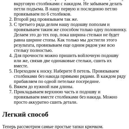
вкруговую столбиками с накидом. Не забываем делать
петли подъема. В нашу первую и последнюю петлю
провязываем по 6 столбиков.
Второй ряд провязываем так же.
С третьего ряда делим нашу подошву пополам и
провязываем таким же способом только одну половинку.
Делаем это до тех пор, пока ширина стельки не будет
равна ширине стопы. Как только мы достигли этого
результата, провязываем еще одним рядом уже всю
стельку полностью.
Для прочности можно пришить войлочную подошву
или же, связав две одинаковые стельки, сшить их
вместе.
Переходим к носку. Наберите 8 петель. Провязываем
столбиками без накида прямыми рядами. В каждом ряду
прибавляем по одной петельке посередине.
Вяжем до нужной нам длины.
Прикладываем верхнюю часть и подошву и
провязываем вместе столбиками без накида. Можно
просто аккуратно сшить детали.
Легкий способ
Теперь рассмотрим самые простые тапки крючком
.