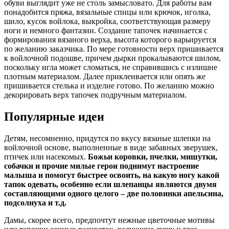
обуви выглядит уже не столь замысловато. Для работы вам
понадобится пряжа, вязальные спицы или крючок, иголка,
шило, кусок войлока, выкройка, соответствующая размеру
ноги и немного фантазии. Создание тапочек начинается с
формирования вязаного верха, высота которого варьируется
по желанию заказчика. По мере готовности верх пришивается
к войлочной подошве, причем дырки прокалываются шилом,
поскольку игла может сломаться, не справившись с излишне
плотным материалом. Далее приклеивается или опять же
пришивается стелька и изделие готово. По желанию можно
декорировать верх тапочек подручным материалом.
Популярные идеи
Детям, несомненно, придутся по вкусу вязаные шлепки на
войлочной основе, выполненные в виде забавных зверушек,
птичек или насекомых.
Божьи коровки, пчелки, мишутки,
собачки и прочие милые герои поднимут настроение
малыша и помогут быстрее освоить, на какую ногу какой
тапок одевать, особенно если шлепанцы являются двумя
составляющими одного целого – две половинки апельсина,
подсолнуха и т.д.
Дамы, скорее всего, предпочтут нежные цветочные мотивы