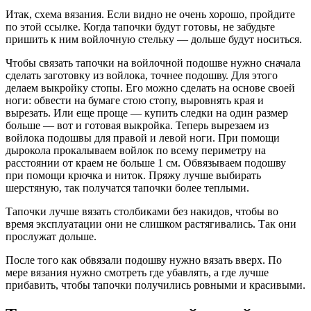
Итак, схема вязания. Если видно не очень хорошо, пройдите
по этой ссылке. Когда тапочки будут готовы, не забудьте
пришить к ним войлочную стельку — дольше будут носиться.
Чтобы связать тапочки на войлочной подошве нужно сначала
сделать заготовку из войлока, точнее подошву. Для этого
делаем выкройку стопы. Его можно сделать на основе своей
ноги: обвести на бумаге стою стопу, выровнять края и
вырезать. Или еще проще — купить следки на один размер
больше — вот и готовая выкройка. Теперь вырезаем из
войлока подошвы для правой и левой ноги. При помощи
дырокола прокалываем войлок по всему периметру на
расстоянии от краем не больше 1 см. Обвязываем подошву
при помощи крючка и ниток. Пряжу лучше выбирать
шерстяную, так получатся тапочки более теплыми.
Тапочки лучше вязать столбиками без накидов, чтобы во
время эксплуатации они не слишком растягивались. Так они
прослужат дольше.
После того как обвязали подошву нужно вязать вверх. По
мере вязания нужно смотреть где убавлять, а где лучше
прибавить, чтобы тапочки получились ровными и красивыми.