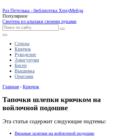
Раз Петелька - библиотека ХендМейда
Популярное
Свитера из альпаки своими руками
Спицы
Крючок
Рукоделие
Амигуруми
Бисер
Вышивка
Оригами
Главная
›
Крючок
Тапочки шлепки крючком на
войлочной подошве
Эта статья содержит следующие подтемы:
Вязаные шлепки на войлочной подошве