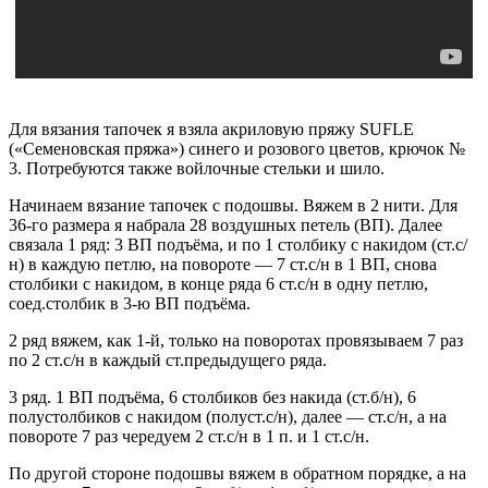
Для вязания тапочек я взяла акриловую пряжу SUFLE
(«Семеновская пряжа») синего и розового цветов, крючок №
3. Потребуются также войлочные стельки и шило.
Начинаем вязание тапочек с подошвы. Вяжем в 2 нити. Для
36-го размера я набрала 28 воздушных петель (ВП). Далее
связала 1 ряд: 3 ВП подъёма, и по 1 столбику с накидом (ст.с/
н) в каждую петлю, на повороте — 7 ст.с/н в 1 ВП, снова
столбики с накидом, в конце ряда 6 ст.с/н в одну петлю,
соед.столбик в 3-ю ВП подъёма.
2 ряд вяжем, как 1-й, только на поворотах провязываем 7 раз
по 2 ст.с/н в каждый ст.предыдущего ряда.
3 ряд. 1 ВП подъёма, 6 столбиков без накида (ст.б/н), 6
полустолбиков с накидом (полуст.с/н), далее — ст.с/н, а на
повороте 7 раз чередуем 2 ст.с/н в 1 п. и 1 ст.с/н.
По другой стороне подошвы вяжем в обратном порядке, а на