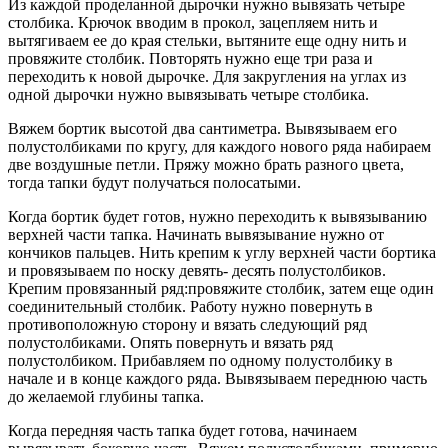
Из каждой проделанной дырочки нужно вывязать четыре
столбика. Крючок вводим в прокол, зацепляем нить и
вытягиваем ее до края стельки, вытяните еще одну нить и
провяжите столбик. Повторять нужно еще три раза и
переходить к новой дырочке. Для закругления на углах из
одной дырочки нужно вывязывать четыре столбика.
Вяжем бортик высотой два сантиметра. Вывязываем его
полустолбиками по кругу, для каждого нового ряда набираем
две воздушные петли. Пряжу можно брать разного цвета,
тогда тапки будут получаться полосатыми.
Когда бортик будет готов, нужно переходить к вывязыванию
верхней части тапка. Начинать вывязывание нужно от
кончиков пальцев. Нить крепим к углу верхней части бортика
и провязываем по носку девять- десять полустолбиков.
Крепим провязанный ряд:провяжите столбик, затем еще один
соединительный столбик. Работу нужно повернуть в
противоположную сторону и вязать следующий ряд
полустолбиками. Опять повернуть и вязать ряд
полустолбиком. Прибавляем по одному полустолбику в
начале и в конце каждого ряда. Вывязываем переднюю часть
до желаемой глубины тапка.
Когда передняя часть тапка будет готова, начинаем