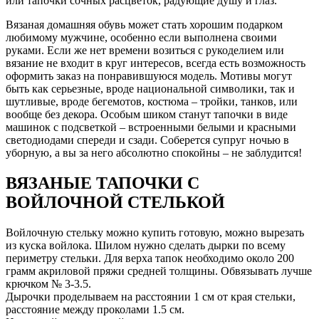
или тапочки сочных расцветок, радующие душу и глаз.
Вязаная домашняя обувь может стать хорошим подарком
любимому мужчине, особенно если выполнена своими
руками. Если же нет времени возиться с рукоделием или
вязание не входит в круг интересов, всегда есть возможность
оформить заказ на понравившуюся модель. Мотивы могут
быть как серьезные, вроде национальной символики, так и
шутливые, вроде бегемотов, костюма – тройки, танков, или
вообще без декора. Особым шиком станут тапочки в виде
машинок с подсветкой – встроенными белыми и красными
светодиодами спереди и сзади. Соберется супруг ночью в
уборную, а вы за него абсолютно спокойны – не заблудится!
ВЯЗАНЫЕ ТАПОЧКИ С
ВОЙЛОЧНОЙ СТЕЛЬКОЙ
Войлочную стельку можно купить готовую, можно вырезать
из куска войлока. Шилом нужно сделать дырки по всему
периметру стельки. Для верха тапок необходимо около 200
грамм акриловой пряжи средней толщины. Обвязывать лучше
крючком № 3-3.5.
Дырочки проделываем на расстоянии 1 см от края стельки,
расстояние между проколами 1.5 см.