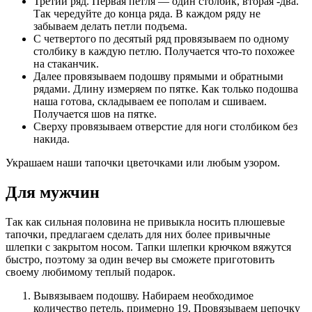
Третий ряд. Первая петля — один столбик, вторая -два.
Так чередуйте до конца ряда. В каждом ряду не
забываем делать петли подъема.
С четвертого по десятый ряд провязываем по одному
столбику в каждую петлю. Получается что-то похожее
на стаканчик.
Далее провязываем подошву прямыми и обратными
рядами. Длину измеряем по пятке. Как только подошва
наша готова, складываем ее пополам и сшиваем.
Получается шов на пятке.
Сверху провязываем отверстие для ноги столбиком без
накида.
Украшаем наши тапочки цветочками или любым узором.
Для мужчин
Так как сильная половина не привыкла носить плюшевые
тапочки, предлагаем сделать для них более привычные
шлепки с закрытом носом. Тапки шлепки крючком вяжутся
быстро, поэтому за один вечер вы сможете приготовить
своему любимому теплый подарок.
Вывязываем подошву. Набираем необходимое
количество петель, примерно 19. Провязываем цепочку