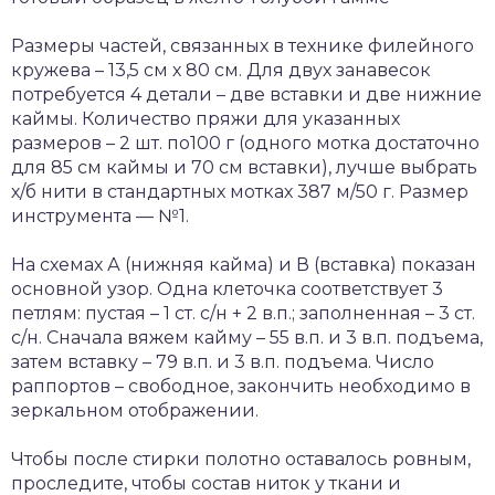
Размеры частей, связанных в технике филейного
кружева – 13,5 см х 80 см. Для двух занавесок
потребуется 4 детали – две вставки и две нижние
каймы. Количество пряжи для указанных
размеров – 2 шт. по100 г (одного мотка достаточно
для 85 см каймы и 70 см вставки), лучше выбрать
х/б нити в стандартных мотках 387 м/50 г. Размер
инструмента — №1.
На схемах А (нижняя кайма) и В (вставка) показан
основной узор. Одна клеточка соответствует 3
петлям: пустая – 1 ст. с/н + 2 в.п.; заполненная – 3 ст.
с/н. Сначала вяжем кайму – 55 в.п. и 3 в.п. подъема,
затем вставку – 79 в.п. и 3 в.п. подъема. Число
раппортов – свободное, закончить необходимо в
зеркальном отображении.
Чтобы после стирки полотно оставалось ровным,
проследите, чтобы состав ниток у ткани и