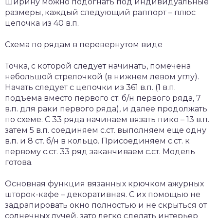
Ширину можно подогнать под индивидуальные
размеры, каждый следующий раппорт – плюс
цепочка из 40 в.п.
Схема по рядам в перевернутом виде
Точка, с которой следует начинать, помечена
небольшой стрелочкой (в нижнем левом углу).
Начать следует с цепочки из 361 в.п. (1 в.п.
подъема вместо первого ст. б/н первого ряда, 7
в.п. для раки первого ряда), и далее продолжать
по схеме. С 33 ряда начинаем вязать пико – 13 в.п.
затем 5 в.п. соединяем с.ст. выполняем еще одну
в.п. и 8 ст. б/н в кольцо. Присоединяем с.ст. к
первому с.ст. 33 ряд заканчиваем с.ст. Модель
готова.
Основная функция вязанных крючком ажурных
шторок-кафе – декоративная. С их помощью не
задрапировать окно полностью и не скрыться от
солнечных лучей, зато легко сделать интерьер