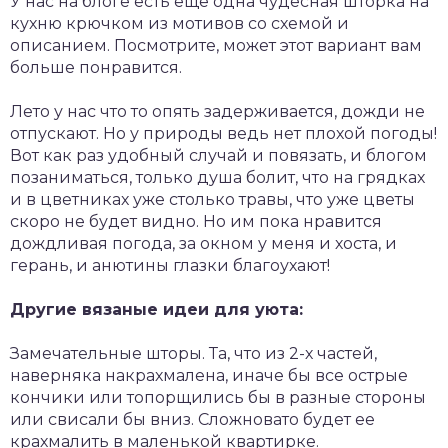
У нас на блоге есть еще одна чудесная шторка на
кухню крючком из мотивов со схемой и
описанием. Посмотрите, может этот вариант вам
больше понравится.
Лето у нас что то опять задерживается, дожди не
отпускают. Но у природы ведь нет плохой погоды!
Вот как раз удобный случай и повязать, и блогом
позаниматься, только душа болит, что на грядках
и в цветниках уже столько травы, что уже цветы
скоро не будет видно. Но им пока нравится
дождливая погода, за окном у меня и хоста, и
герань, и анютины глазки благоухают!
Другие вязаные идеи для уюта:
Замечательные шторы. Та, что из 2-х частей,
наверняка накрахмалена, иначе бы все острые
кончики или топорщились бы в разные стороны
или свисали бы вниз. Сложновато будет ее
крахмалить в маленькой квартирке.