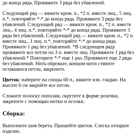
до конца ряда. Провяжите 3 ряда без убавлений.
Следующий ряд — вяжите кром. п., *2 п. вместе лиц., 5 лиц.
п.*, повторяйте *-* до конца ряда. Провяжите 3 ряда без
убавлений. Следующий ряд — вяжите кром. п., *2 п. вместе
лиц., 4 лиц. п.*, повторяйте *-* до конца ряда. Провяжите 3
ряда без убавлений. Следующий ряд — вяжите кром. п., *2 п.
вместе лиц., 3 лиц. п.*, повторяйте *-* до конца ряда.
Провяжите 1 ряд без убавлений. *В следующем ряду
провяжите все петли по 3 п. вместе лиц. Провяжите 1 ряд без
убавлений.* Повторите *-* еще 1 раз. Провяжите еще 2 ряда
без убавлений. Нить обрежьте, концом нити стяните
оставшиеся петли, закрепите.
Цветок
: наберите на спицы 60 п., вяжите изн. гладью. На
высоте 6 см закройте все петли.
Сложите полоску пополам, скрутите в форме розочки,
закрепите с помощью нитки и иголки.
Сборка:
Выполните шов берета. Пришейте цветок. Слегка отпарьте
изделие.