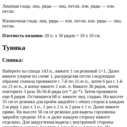
Лицевая гладь: лиц. ряды — лиц. петли, изн. ряды — изн.
петли.
Изнаночная гладь: лиц. ряды — изн. петли, изн. ряды — лиц.
петли.
Плотность вязания:
20 п. х 30 рядов = 10 х 10 см.
Туника
Спинка:
Наберите на спицы 143 п., вяжите 1 см резинкой 1×1. Далее
вяжите узором по схеме 1, распределяя петли следующим
образом: сначала провяжите с 7-й по 21-ю п., затем 6 раз с 1-й
по 21-ю п., в конце вяжите 2 изн. п. Вяжите 36 рядов, затем
повторите 3 раза 36-56-й ряды (от * до *). Затем провяжите
еще 8 рядов. Оставшиеся 68 п. вяжите лиц. гладью. На высоте
35 см от резинки для пройм закройте с обеих сторон в каждом
2-м ряду 1 раз х 3 п., 1 раз х 2 п. и 2 раза х 1 п. Далее вяжите
прямо. На высоте 50 см от резинки для выреза горловины
закройте средние 18 п. и далее каждую сторону вяжите
отдельно. Для закругления выреза с внутренней стороны