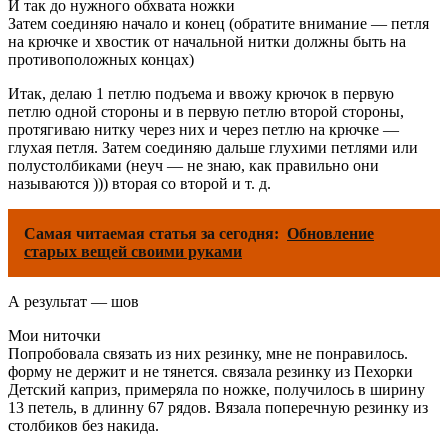
И так до нужного обхвата ножки
Затем соединяю начало и конец (обратите внимание — петля
на крючке и хвостик от начальной нитки должны быть на
противоположных концах)
Итак, делаю 1 петлю подъема и ввожу крючок в первую
петлю одной стороны и в первую петлю второй стороны,
протягиваю нитку через них и через петлю на крючке —
глухая петля. Затем соединяю дальше глухими петлями или
полустолбиками (неуч — не знаю, как правильно они
называются ))) вторая со второй и т. д.
Самая читаемая статья за сегодня:
Обновление
старых вещей своими руками
А результат — шов
Мои ниточки
Попробовала связать из них резинку, мне не понравилось.
форму не держит и не тянется. связала резинку из Пехорки
Детский каприз, примеряла по ножке, получилось в ширину
13 петель, в длинну 67 рядов. Вязала поперечную резинку из
столбиков без накида.