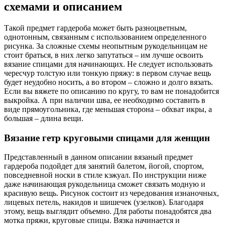
схемами и описанием
Такой предмет гардероба может быть разноцветным,
однотонным, связанным с использованием определенного
рисунка. За сложные схемы неопытным рукодельницам не
стоит браться, в них легко запутаться – им лучше освоить
вязание спицами для начинающих. Не следует использовать
чересчур толстую или тонкую пряжу: в первом случае вещь
будет неудобно носить, а во втором – сложно и долго вязать.
Если вы вяжете по описанию по кругу, то вам не понадобится
выкройка. А при наличии шва, ее необходимо составить в
виде прямоугольника, где меньшая сторона – обхват икры, а
большая – длина вещи.
Вязание гетр круговыми спицами для женщин
Представленный в данном описании вязаный предмет
гардероба подойдет для занятий балетом, йогой, спортом,
повседневной носки в стиле кэжуал. По инструкции ниже
даже начинающая рукодельница сможет связать модную и
красивую вещь. Рисунок состоит из чередования изнаночных,
лицевых петель, накидов и шишечек (узелков). Благодаря
этому, вещь выглядит объемно. Для работы понадобятся два
мотка пряжи, круговые спицы. Вязка начинается и