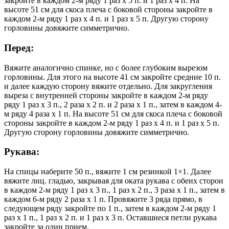
закройте в каждом 2-м ряду 1 раз х 5 п. и 1 раз х 4 п. На
высоте 51 см для скоса плеча с боковой стороны закройте в
каждом 2-м ряду 1 раз х 4 п. и 1 раз х 5 п. Другую сторону
горловины довяжите симметрично.
Перед:
Вяжите аналогично спинке, но с более глубоким вырезом
горловины. Для этого на высоте 41 см закройте средние 10 п.
и далее каждую сторону вяжите отдельно. Для закругления
выреза с внутренней стороны закройте в каждом 2-м ряду
ряду 1 раз х 3 п., 2 раза х 2 п. и 2 раза х 1 п., затем в каждом 4-
м ряду 4 раза х 1 п. На высоте 51 см для скоса плеча с боковой
стороны закройте в каждом 2-м ряду 1 раз х 4 п. и 1 раз х 5 п.
Другую сторону горловины довяжите симметрично.
Рукава:
На спицы наберите 50 п., вяжите 1 см резинкой 1×1. Далее
вяжите лиц. гладью, закрывая для оката рукава с обеих сторон
в каждом 2-м ряду 1 раз х 3 п., 1 раз х 2 п., 3 раза х 1 п., затем в
каждом 6-м ряду 2 раза х 1 п. Провяжите 3 ряда прямо, в
следующем ряду закройте по 1 п., затем в каждом 2-м ряду 1
раз х 1 п., 1 раз х 2 п. и 1 раз х 3 п. Оставшиеся петли рукава
закройте за один прием.