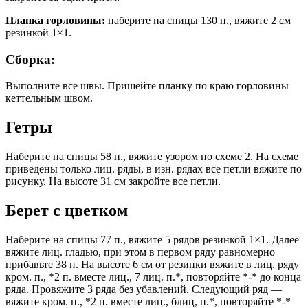
Планка горловины:
наберите на спицы 130 п., вяжите 2 см
резинкой 1×1.
Сборка:
Выполните все швы. Пришейте планку по краю горловины
кеттельным швом.
Гетры
Наберите на спицы 58 п., вяжите узором по схеме 2. На схеме
приведены только лиц. ряды, в изн. рядах все петли вяжите по
рисунку. На высоте 31 см закройте все петли.
Берет с цветком
Наберите на спицы 77 п., вяжите 5 рядов резинкой 1×1. Далее
вяжите лиц. гладью, при этом в первом ряду равномерно
прибавьте 38 п. На высоте 6 см от резинки вяжите в лиц. ряду
кром. п., *2 п. вместе лиц., 7 лиц. п.*, повторяйте *-* до конца
ряда. Провяжите 3 ряда без убавлений. Следующий ряд —
вяжите кром. п., *2 п. вместе лиц., блиц, п.*, повторяйте *-*