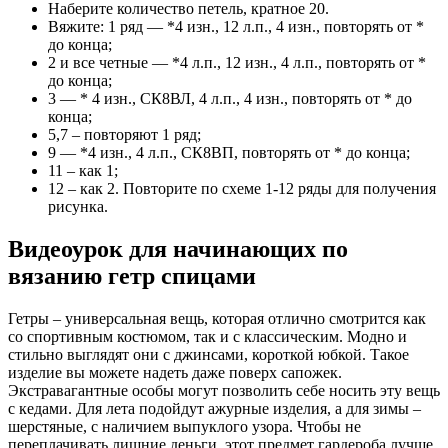
Наберите количество петель, кратное 20.
Вяжите: 1 ряд — *4 изн., 12 л.п., 4 изн., повторять от *
до конца;
2 и все четные — *4 л.п., 12 изн., 4 л.п., повторять от *
до конца;
3 — * 4 изн., СК8ВЛ, 4 л.п., 4 изн., повторять от * до
конца;
5,7 – повторяют 1 ряд;
9 — *4 изн., 4 л.п., СК8ВП, повторять от * до конца;
11 – как 1;
12 – как 2. Повторите по схеме 1-12 ряды для получения
рисунка.
Видеоурок для начинающих по
вязанию гетр спицами
Гетры – универсальная вещь, которая отлично смотрится как
со спортивным костюмом, так и с классическим. Модно и
стильно выглядят они с джинсами, короткой юбкой. Такое
изделие вы можете надеть даже поверх сапожек.
Экстравагантные особы могут позволить себе носить эту вещь
с кедами. Для лета подойдут ажурные изделия, а для зимы –
шерстяные, с наличием выпуклого узора. Чтобы не
переплачивать лишние деньги, этот предмет гардероба лучше