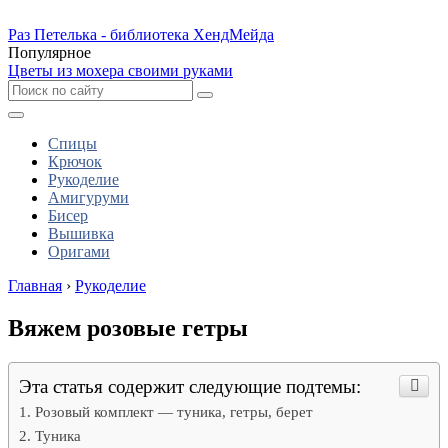
Раз Петелька - библиотека ХендМейда
Популярное
Цветы из мохера своими руками
Спицы
Крючок
Рукоделие
Амигуруми
Бисер
Вышивка
Оригами
Главная
›
Рукоделие
Вяжем розовые гетры
Эта статья содержит следующие подтемы:
Розовый комплект — туника, гетры, берет
Туника