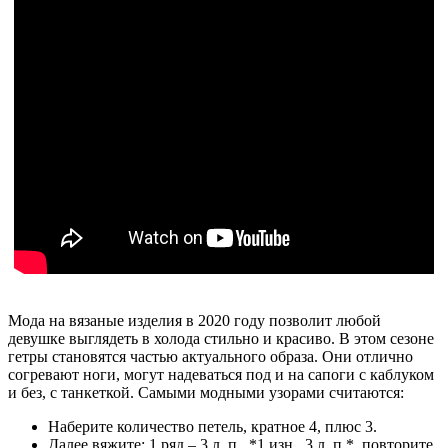
Мода на вязаные изделия в 2020 году позволит любой
девушке выглядеть в холода стильно и красиво. В этом сезоне
гетры становятся частью актуального образа. Они отлично
согревают ноги, могут надеваться под и на сапоги с каблуком
и без, с танкеткой. Самыми модными узорами считаются:
Наберите количество петель, кратное 4, плюс 3.
Далее вяжите: 1 ряд – 3 л. п., *1 изн., 3 л. п.*, повторите