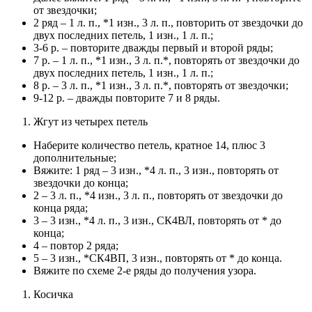
от звездочки;
2 ряд – 1 л. п., *1 изн., 3 л. п., повторить от звездочки до
двух последних петель, 1 изн., 1 л. п.;
3-6 р. – повторите дважды первый и второй ряды;
7 р. – 1 л. п., *1 изн., 3 л. п.*, повторять от звездочки до
двух последних петель, 1 изн., 1 л. п.;
8 р. – 3 л. п., *1 изн., 3 л. п.*, повторять от звездочки;
9-12 р. – дважды повторите 7 и 8 ряды.
Жгут из четырех петель
Наберите количество петель, кратное 14, плюс 3
дополнительные;
Вяжите: 1 ряд – 3 изн., *4 л. п., 3 изн., повторять от
звездочки до конца;
2 – 3 л. п., *4 изн., 3 л. п., повторять от звездочки до
конца ряда;
3 – 3 изн., *4 л. п., 3 изн., СК4ВЛ, повторять от * до
конца;
4 – повтор 2 ряда;
5 – 3 изн., *СК4ВП, 3 изн., повторять от * до конца.
Вяжите по схеме 2-е ряды до получения узора.
Косичка