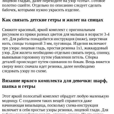
лицевой гладью, далее переходите на узор «соты». Готовое
полотно сшейте. Отдельно по описанию следует сделать
бабочек, которыми нужно украсить изделие.
Как связать детские гетры и жилет на спицах
Свяжите красивый, яркий комплект с оригинальным
рисунком из пряжи разных цветов для малыша в возрасте 3-4
лет. Для работы понадобится инструкция (ниже), шерстяная
нить, спицы толщиной 3 мм, пуговицы. Изделия включают
три узора: лицевая гладь, простая резинка 1х1, жаккардовый
узор. Для жилета необходимо отдельно связать перед, спинку,
вывязывая горловину путем убавления петель. Сборка
деталей происходит путем сшивания по бокам. Вещь вяжется
сверху вниз: сначала идет резинка, далее необходимо
следовать узору по схеме.
Вязание яркого комплекта для девочки: шарф,
шапка и гетры
Этот яркий полосатый комплект обрадует любую маленькую
модницу. С созданием таких вещей справится даже
начинающая вязальщица, поскольку схема-инструкция
включает в себя простые узоры резинки, лицевой глади. Для