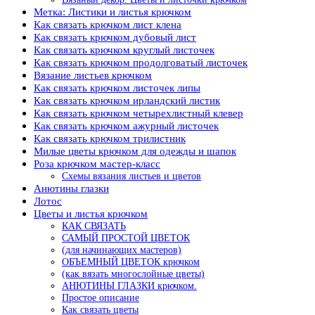
Метка: Листики и листья крючком
Как связать крючком лист клена
Как связать крючком дубовый лист
Как связать крючком круглый листочек
Как связать крючком продолговатый листочек
Вязание листьев крючком
Как связать крючком листочек липы
Как связать крючком ирландский листик
Как связать крючком четырехлистный клевер
Как связать крючком ажурный листочек
Как связать крючком трилистник
Милые цветы крючком для одежды и шапок
Роза крючком мастер-класс
Схемы вязания листьев и цветов
Анютины глазки
Лотос
Цветы и листья крючком
КАК СВЯЗАТЬ
САМЫЙ ПРОСТОЙ ЦВЕТОК
(для начинающих мастеров)
ОБЪЕМНЫЙ ЦВЕТОК крючком
(как вязать многослойные цветы)
АНЮТИНЫ ГЛАЗКИ крючком.
Простое описание
Как связать цветы