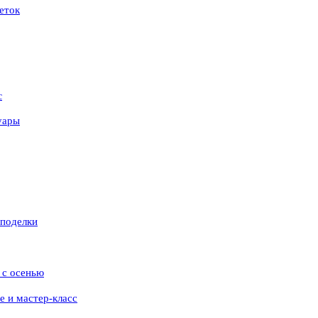
еток
с
уары
 поделки
 с осенью
е и мастер-класс