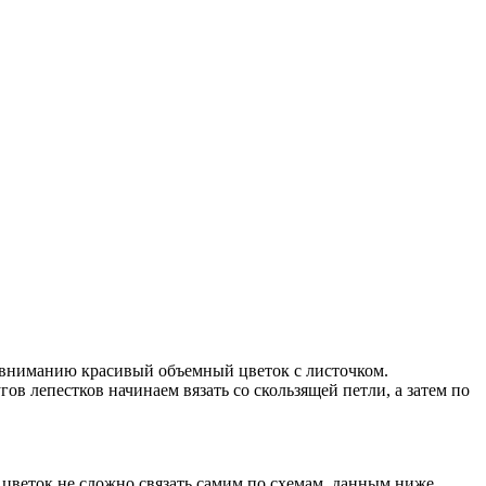
у вниманию красивый объемный цветок с листочком.
ов лепестков начинаем вязать со скользящей петли, а затем по
 цветок не сложно связать самим по схемам, данным ниже,