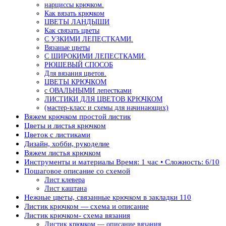
нарциссы крючком.
Как вязать крючком
ЦВЕТЫ ЛАНДЫШИ
Как связать цветы
С УЗКИМИ ЛЕПЕСТКАМИ.
Вязаные цветы
С ШИРОКИМИ ЛЕПЕСТКАМИ.
РЮШЕВЫЙ СПОСОБ
Для вязания цветов.
ЦВЕТЫ КРЮЧКОМ
с ОВАЛЬНЫМИ лепестками
ЛИСТИКИ ДЛЯ ЦВЕТОВ КРЮЧКОМ
(мастер-класс и схемы для начинающих)
Вяжем крючком простой листик
Цветы и листья крючком
Цветок с листиками
Дизайн, хобби, рукоделие
Вяжем листья крючком
Инструменты и материалы Время: 1 час • Сложность: 6/10
Пошаговое описание со схемой
Лист клевера
Лист каштана
Нежные цветы, связанные крючком в закладки 110
Листик крючком — схема и описание
Листик крючком- схема вязания
Листик крючком — описание вязания