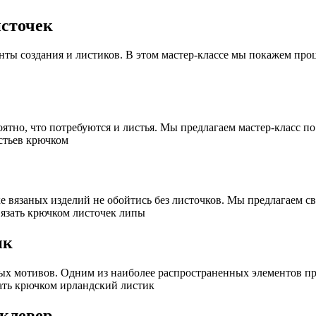
источек
нты создания и листиков. В этом мастер-классе мы покажем про
оятно, что потребуются и листья. Мы предлагаем мастер-класс п
стьев крючком
ке вязаных изделий не обойтись без листочков. Мы предлагаем с
связать крючком листочек липы
ик
ных мотивов. Одним из наиболее распространенных элементов пр
зать крючком ирландский листик
клевер