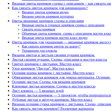
Вязаные цветы крючком схемы с описанием – как связать цв
Как связать цветок крючком для начинающих?
Вязание цветов крючком видео
Вязание цветов крючком поэтапно
Цветы вязанные крючком схемы и описания
Вязаные цветы в горшках крючком схемы с описанием
Связать розы крючком
Объемные цветы крючком: схемы с описанием мастер клас
Вязаные цветы крючком мастер класс видео
Цветы крючком для украшения — вязанные крючком аксесс
Как связать крючком цветок на шапку?
Украшения для одежды
Вязание цветов и листьев своими руками крючком.
Листья своими руками. Схемы, описания и мастер-классы
Свитер крючком с листьями. Мастер-класс
Узор крючком "Листья". Мастер-класс
Осенняя шапка крючком с листьями. Мастер-класс
Обвязанные листья крючком для декора интерьера. Осенние
Осенние листья. Схемы для вязания крючком
Кленовые листья крючком. Схемы и мастер-классы
Лист клевера — 5 вязаных идей
Осенние листья крючком — 5 проектов, чтобы попрощаться
Дубовые листья и жёлуди крючком. Мастер-класс
Вязаная осенняя сумка крючком с листьями. Схема, описани
Как связать листик крючком? Различные варианты