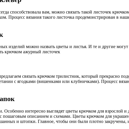
гда способствовала вам, можно связать такой листочек крючком,
м. Процесс вязания такого листочка продемонстрирован в нашем
к
х изделий можно назвать цветы и листья. И те и другие могут 
ать крючком ажурный листочек
едлагаем связать крючком трилистник, который прекрасно подо
четании с ягодками (вишенками или клубничками). Процесс вяза
апок
и. Особенно интересно выглядят цветы крючком для взрослой и 
 с пошаговым описанием и схемами. Цветы крючком для украшен
анных и штопки. Главное, чтобы они были плотно закручены, и