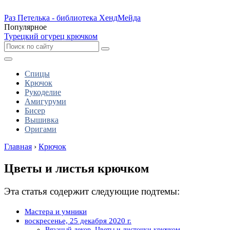
Раз Петелька - библиотека ХендМейда
Популярное
Турецкий огурец крючком
Спицы
Крючок
Рукоделие
Амигуруми
Бисер
Вышивка
Оригами
Главная
›
Крючок
Цветы и листья крючком
Эта статья содержит следующие подтемы:
Мастера и умники
воскресенье, 25 декабря 2020 г.
Вязаный декор. Цветы и листочки крючком