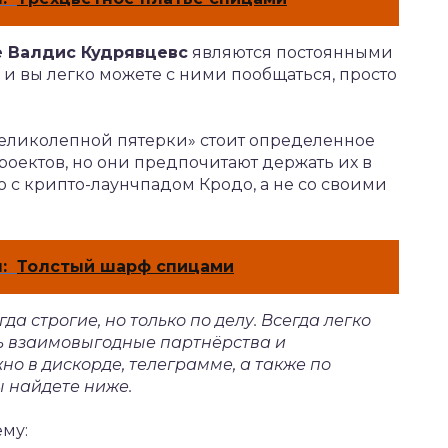
е Валдис Кудрявцевс
являются постоянными
 и вы легко можете с ними пообщаться, просто
великолепной пятерки» стоит определенное
оектов, но они предпочитают держать их в
о с крипто-лаунчпадом Кродо, а не со своими
:
Толстый шарф спицами
а строгие, но только по делу. Всегда легко
ть взаимовыгодные партнёрства и
но в дискорде, телеграмме, а также по
ы найдете ниже.
ему: