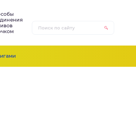
особы
единения
ивов
ючком
игами