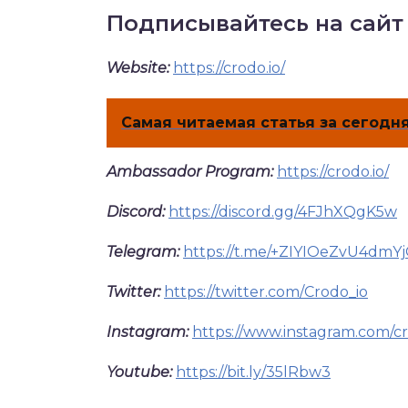
Подписывайтесь на сайт
Website:
https://crodo.io/
Самая читаемая статья за сегодня
Ambassador Program:
https://crodo.io/
Discord:
https://discord.gg/4FJhXQgK5w
Telegram:
https://t.me/+ZIYIOeZvU4dmY
Twitter:
https://twitter.com/Crodo_io
Instagram:
https://www.instagram.com/cr
Youtube:
https://bit.ly/35lRbw3