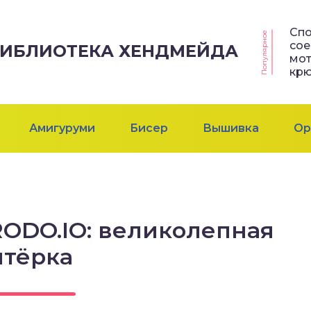
Сп
Популярное
со
 БИБЛИОТЕКА ХЕНДМЕЙДА
мот
кр
Амигуруми
Бисер
Вышивка
Ор
ODO.IO: великолепная
ятёрка