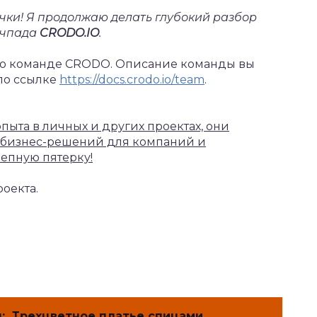
чки! Я продолжаю делать глубокий разбор
нчпада
CRODO.IO
.
ми о команде CRODO. Описание команды вы
по ссылке
https://docs.crodo.io/team
.
опыта в личных и других проектах, они
 бизнес-решений для компаний и
лепную пятерку!
оекта.
:
Трехцветное платье спицами