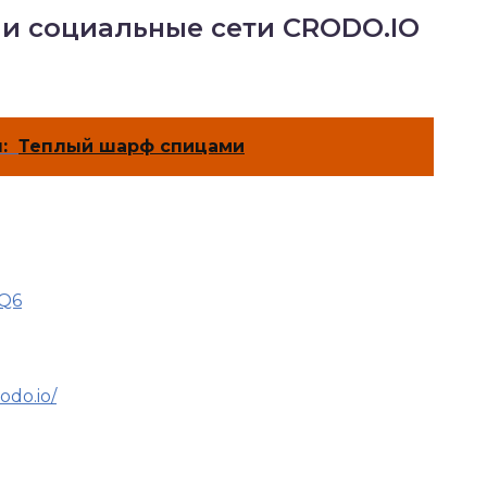
 и социальные сети CRODO.IO
:
Теплый шарф спицами
jQ6
odo.io/