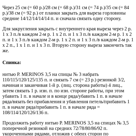
Через 25 см (= 60 р.)/28 см (= 68 р.)/31 см (= 74 р.)/35 см (= 84
р.)/38 см (= 92 р.) от планки закрыть для выреза горловины
средние 14/12/14/14/14 п. и сначала связать одну сторону.
Для закругления закрыть с внутреннего края выреза через 2 р.
1 х 3 п./в каждом 2-м р. 1 х 2 п. и 1 х 3 п./в каждом 2-м р. 1 х 2
п. и 1 х 3 п./в каждом 2-м р. 1 х 2 п. и 1 х 3 п./в каждом 2-м р. 1
х 2 п., 1 х 1 п. и 1 х 3 п. Вторую сторону выреза закончить так
же.
Спинка:
нитью P. MERINOS 3,5 на спицы № 3 набрать
110/115/120/125/135 п. и связать 7 см (= 23 р.) резинкой 3/2,
начиная и заканчивая 1-й р. (лиц. сторона работы) 4 лиц.,
затем связать 1 р. изн. п. по изн. стороне работы, при этом
убавить 1 п. в начале и в конце ряда/убавить 1 п. в начале
ряда/вязать без прибавления и убавления петель/прибавить 1
п. в начале ряда/прибавить 1 п. в начале ряда =
108/114/120/126/136 п.
Продолжить работу нитью P. MERINOS 3,5 на спицах № 3,5
поперечной резинкой на средних 72/78/80/86/92 п.
укороченными рядами, отложив с обеих сторон по