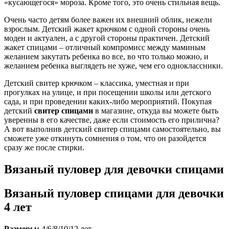
«кусающегося» мороза. Кроме того, это очень стильная вещь.
Очень часто детям более важен их внешний облик, нежели
взрослым. Детский жакет крючком с одной стороны очень
моден и актуален, а с другой стороны практичен. Детский
жакет спицами – отличный компромисс между маминым
желанием закутать ребенка во все, во что только можно, и
желанием ребенка выглядеть не хуже, чем его одноклассники.
Детский свитер крючком – классика, уместная и при
прогулках на улице, и при посещении школы или детского
сада, и при проведении каких-либо мероприятий. Покупая
детский
свитер спицами
в магазине, откуда вы можете быть
уверенны в его качестве, даже если стоимость его прилична?
А вот выполнив детский свитер спицами самостоятельно, вы
сможете уже откинуть сомнения о том, что он разойдется
сразу же после стирки.
Вязаный пуловер для девочки спицами
Вязаный пуловер спицами для девочки
4 лет
Размеры:
4/6/8/10/12 лет