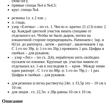
(90м/50г);
прямые спицы №4 и №4,5;
круг. спицы №4.
резинка 1л. х 2 изн .;
л. гладь;
узор «Елочка» – по сх. 1. Число п. кратно 21 (13) плюс 2
кр. Каждый цветной участок вязать спицами от
отдельного кл. Чтобы не было дырок, нитки на
изнаночной стороне перекрещивать. Начинаем с 1кр. и
0(1)л. до раппорта , затем – раппорт , заканчиваем 1 кр.
С 1-го по 39р. (с 1-го по 26р.) провязать 1 раз. Цифры в
скобках – для рукавов;
– узор «Лес» – по сх. 2(4), нерабочую нить свободно
пускаем по изнанке. Крупные цв. участки вяжем от
отдельных кл. 1-ая и последняя п. – кром . Между ними
один раппорт . С 1-го по 88р. (с 1-го по 78р.) – 1 раз.
Цифры в скобках – для рукавов.
для резинки (слегка растянуть) 24п. х 33,5р это – 10 см х
10 см;
для лицев . гл. 22,5п. х 28р равны 10 см х 10 см.
Описание