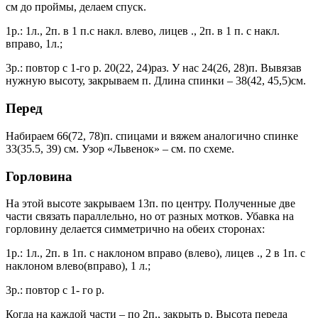
см до проймы, делаем спуск.
1р.: 1л., 2п. в 1 п.с накл. влево, лицев ., 2п. в 1 п. с накл.
вправо, 1л.;
3р.: повтор с 1-го р. 20(22, 24)раз. У нас 24(26, 28)п. Вывязав
нужную высоту, закрываем п. Длина спинки – 38(42, 45,5)см.
Перед
Набираем 66(72, 78)п. спицами и вяжем аналогично спинке
33(35.5, 39) см. Узор «Львенок» – см. по схеме.
Горловина
На этой высоте закрываем 13п. по центру. Полученные две
части связать параллельно, но от разных мотков. Убавка на
горловину делается симметрично на обеих сторонах:
1р.: 1л., 2п. в 1п. с наклоном вправо (влево), лицев ., 2 в 1п. с
наклоном влево(вправо), 1 л.;
3р.: повтор с 1- го р.
Когда на каждой части – по 2п., закрыть р. Высота переда