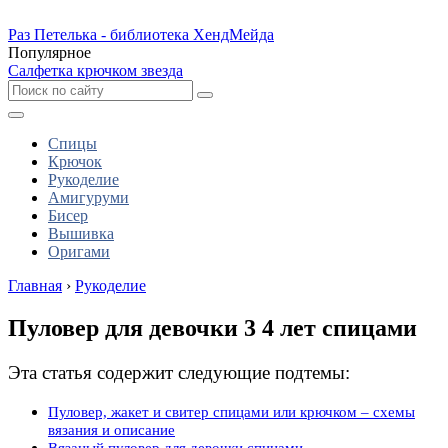
Раз Петелька - библиотека ХендМейда
Популярное
Салфетка крючком звезда
Спицы
Крючок
Рукоделие
Амигуруми
Бисер
Вышивка
Оригами
Главная
›
Рукоделие
Пуловер для девочки 3 4 лет спицами
Эта статья содержит следующие подтемы:
Пуловер, жакет и свитер спицами или крючком – схемы
вязания и описание
Вязаный пуловер для девочки спицами