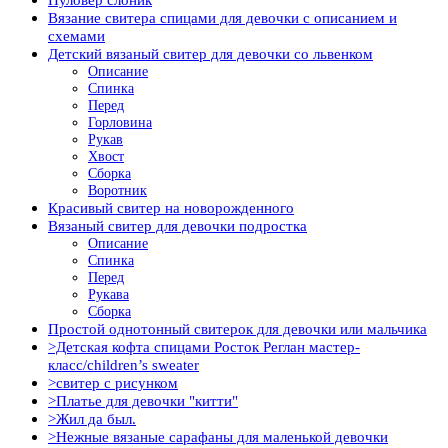
Вязание свитера спицами для девочки с описанием и
схемами
Детский вязаный свитер для девочки со львенком
Описание
Спинка
Перед
Горловина
Рукав
Хвост
Сборка
Воротник
Красивый свитер на новорожденного
Вязаный свитер для девочки подростка
Описание
Спинка
Перед
Рукава
Сборка
Простой однотонный свитерок для девочки или мальчика
>Детская кофта спицами Росток Реглан мастер-
класс/children’s sweater
>свитер с рисунком
>Платье для девочки "китти"
>Жил да был.
>Нежные вязаные сарафаны для маленькой девочки