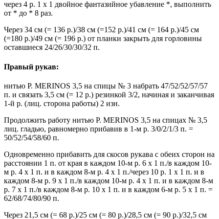
через 4 р. 1 х 1 двойное фантазийное убавление *, выполнить
от * до * 8 раз.
Через 34 см (= 136 р.)/38 см (=152 р.)/41 см (= 164 р.)/45 см
(=180 р.)/49 см (= 196 р.) от планки закрыть для горловины
оставшиеся 24/26/30/30/32 п.
Правый рукав:
нитью P. MERINOS 3,5 на спицы № 3 набрать 47/52/52/57/57
п. и связать 3,5 см (= 12 р.) резинкой 3/2, начиная и заканчивая
1-й р. (лиц. сторона работы) 2 изн.
Продолжить работу нитью P. MERINOS 3,5 на спицах № 3,5
лиц. гладью, равномерно прибавив в 1-м р. 3/0/2/1/3 п. =
50/52/54/58/60 п.
Одновременно прибавить для скосов рукава с обеих сторон на
расстоянии 1 п. от края в каждом 10-м р. 6 х 1 п./в каждом 10-
м р. 4 х 1 п. и в каждом 8-м р. 4 х 1 п./через 10 р. 1 х 1 п. и в
каждом 8-м р. 9 х 1 п./в каждом 10-м р. 4 х 1 п. и в каждом 8-м
р. 7 х 1 п./в каждом 8-м р. 10 х 1 п. и в каждом 6-м р. 5 х 1 п. =
62/68/74/80/90 п.
Через 21,5 см (= 68 р.)/25 см (= 80 р.)/28,5 см (= 90 р.)/32,5 см