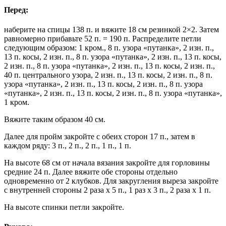
Перед:
наберите на спицы 138 п. и вяжите 18 см резинкой 2×2. Затем
равномерно прибавьте 52 п. = 190 п. Распределите петли
следующим образом: 1 кром., 8 п. узора «путанка», 2 изн. п.,
13 п. косы, 2 изн. п., 8 п. узора «путанка», 2 изн. п., 13 п. косы,
2 изн. п., 8 п. узора «путанка», 2 изн. п., 13 п. косы, 2 изн. п.,
40 п. центрального узора, 2 изн. п., 13 п. косы, 2 изн. п., 8 п.
узора «путанка», 2 изн. п., 13 п. косы, 2 изн. п., 8 п. узора
«путанка», 2 изн. п., 13 п. косы, 2 изн. п., 8 п. узора «путанка»,
1 кром.
Вяжите таким образом 40 см.
Далее для пройм закройте с обеих сторон 17 п., затем в
каждом ряду: 3 п., 2 п., 2 п., 1 п., 1 п.
На высоте 68 см от начала вязания закройте для горловины
средние 24 п. Далее вяжите обе стороны отдельно
одновременно от 2 клубков. Для закругления выреза закройте
с внутренней стороны 2 раза х 5 п., 1 раз х 3 п., 2 раза х 1 п.
На высоте спинки петли закройте.