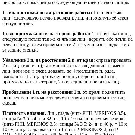
петлю со вспом. спицы со следующей петлёй с левой спицы.
1 лиц. протяжка по лиц. стороне работы:
1 п. снять как
лиц., следующую петлю провязать лиц. и протянуть её через
снятую петлю.
1 изн. протяжка по изн. стороне работы:
1 п. снять как лиц.,
следующую петлю так же снять как лиц., вернуть обе петли на
левую спицу, затем провязать эти 2 п. вместе изн., подхватив
за задние стенки.
Убавление 1 п. на расстоянии 2 п. от края:
справа провязать
2 п. лиц. (или изн.), затем провязать 2 следующие п. вместе
лиц. (или изн.); слева довязать до 4 последних п. ряда,
выполнить 1 лиц. протяжку по лиц. стороне или 1 изн.
протяжку по изн. стороне, 2 последние п. провязать лиц.
Прибавление 1 п. на расстоянии 1 п. от края:
подхватить
поперечную нить между двумя петлями и провязать её лиц.
скрещ.
Плотность вязания.
Лиц. гладь (нить PHIL MERINOS 3,5),
спицы № 3,5: 24 п. и 32 р. = 10 х 10 см; поперечная резинка
(нить PHIL MERINOS 3,5), спицы № 3,5: 24 п. и 40 р. = 10 х
10 см; лиц. гладь (вместе по 1 нити P. MERINOS 3,5 и Р.
MOHAIR SOIE), спицы № 6: 33 п. и 24 р. = 20 х 10 см.