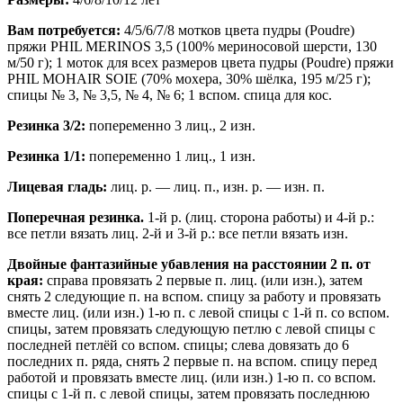
Вам потребуется:
4/5/6/7/8 мотков цвета пудры (Poudre)
пряжи PHIL MERINOS 3,5 (100% мериносовой шерсти, 130
м/50 г); 1 моток для всех размеров цвета пудры (Poudre) пряжи
PHIL MOHAIR SOIE (70% мохера, 30% шёлка, 195 м/25 г);
спицы № 3, № 3,5, № 4, № 6; 1 вспом. спица для кос.
Резинка 3/2:
попеременно 3 лиц., 2 изн.
Резинка 1/1:
попеременно 1 лиц., 1 изн.
Лицевая гладь:
лиц. р. — лиц. п., изн. р. — изн. п.
Поперечная резинка.
1-й р. (лиц. сторона работы) и 4-й р.:
все петли вязать лиц. 2-й и 3-й р.: все петли вязать изн.
Двойные фантазийные убавления на расстоянии 2 п. от
края:
справа провязать 2 первые п. лиц. (или изн.), затем
снять 2 следующие п. на вспом. спицу за работу и провязать
вместе лиц. (или изн.) 1-ю п. с левой спицы с 1-й п. со вспом.
спицы, затем провязать следующую петлю с левой спицы с
последней петлёй со вспом. спицы; слева довязать до 6
последних п. ряда, снять 2 первые п. на вспом. спицу перед
работой и провязать вместе лиц. (или изн.) 1-ю п. со вспом.
спицы с 1-й п. с левой спицы, затем провязать последнюю