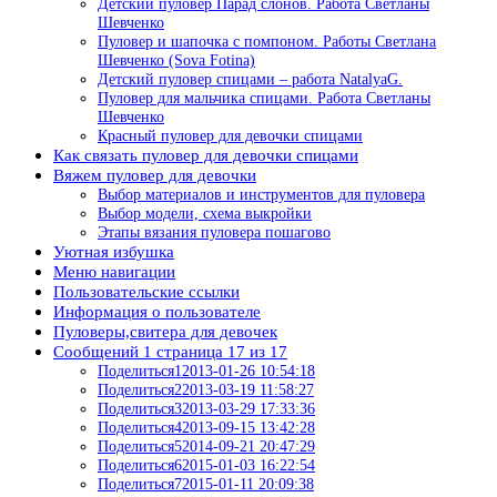
Детский пуловер Парад слонов. Работа Светланы
Шевченко
Пуловер и шапочка с помпоном. Работы Светлана
Шевченко (Sova Fotina)
Детский пуловер спицами – работа NatalyaG.
Пуловер для мальчика спицами. Работа Светланы
Шевченко
Красный пуловер для девочки спицами
Как связать пуловер для девочки спицами
Вяжем пуловер для девочки
Выбор материалов и инструментов для пуловера
Выбор модели, схема выкройки
Этапы вязания пуловера пошагово
Уютная избушка
Меню навигации
Пользовательские ссылки
Информация о пользователе
Пуловеры,свитера для девочек
Сообщений 1 страница 17 из 17
Поделиться12013-01-26 10:54:18
Поделиться22013-03-19 11:58:27
Поделиться32013-03-29 17:33:36
Поделиться42013-09-15 13:42:28
Поделиться52014-09-21 20:47:29
Поделиться62015-01-03 16:22:54
Поделиться72015-01-11 20:09:38