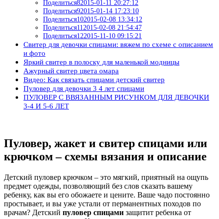
Поделиться82015-01-11 20:27:12
Поделиться92015-01-14 17:23:10
Поделиться102015-02-08 13:34:12
Поделиться112015-02-08 21:54:47
Поделиться122015-11-10 09:15:21
Свитер для девочки спицами: вяжем по схеме с описанием
и фото
Яркий свитер в полоску для маленькой модницы
Ажурный свитер цвета омара
Видео: Как связать спицами детский свитер
Пуловер для девочки 3 4 лет спицами
ПУЛОВЕР С ВВЯЗАННЫМ РИСУНКОМ ДЛЯ ДЕВОЧКИ
3-4 И 5-6 ЛЕТ
Пуловер, жакет и свитер спицами или
крючком – схемы вязания и описание
Детский пуловер крючком – это мягкий, приятный на ощупь
предмет одежды, позволяющий без слов сказать вашему
ребенку, как вы его обожаете и цените. Ваше чадо постоянно
простывает, и вы уже устали от перманентных походов по
врачам? Детский
пуловер спицами
защитит ребенка от