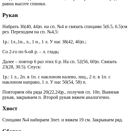
равна высоте спинки.
Рукав
Набрать 36(40, 44)п. на сп. №4 и связать спицами 5(6.5, 6.5)см
рез. Переходим на сп. №4,5:
1р.: 1л.,1н., л., 1 н., 1 л. У нас 38(42, 46)п.;
Со 2-го по 6-ой р. – л. гладь;
Далее – повтор 6 раз этих 6 р. На сп. 52(56, 60)п. Связать
23(28, 30.5). Спуск:
1р.: 1 л., 2п. в 1п. с наклоном налево, лиц., 2 п. в 1п. с
наклоном направо, 1 л. У нас 50(54, 58) п.
Повторяем оба ряда 20(22,24)р., получив сп. 10п. Вывязав
рукав, закрываем п. Второй рукав вяжем аналогично.
Хвост
Спицами №4 набираем 3пет. и вяжем 19 см. Закрываем ряд.