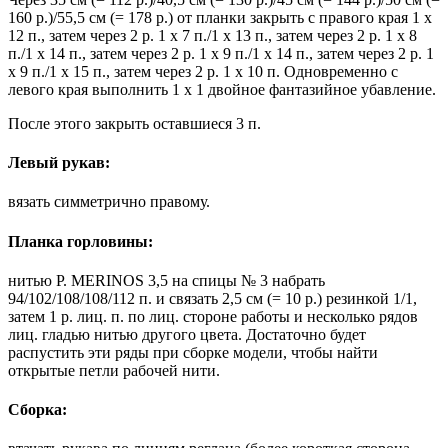
160 р.)/55,5 см (= 178 р.) от планки закрыть с правого края 1 х
12 п., затем через 2 р. 1 х 7 п./1 х 13 п., затем через 2 р. 1 х 8
п./1 х 14 п., затем через 2 р. 1 х 9 п./1 х 14 п., затем через 2 р. 1
х 9 п./1 х 15 п., затем через 2 р. 1 х 10 п. Одновременно с
левого края выполнить 1 х 1 двойное фантазийное убавление.
После этого закрыть оставшиеся 3 п.
Левый рукав:
вязать симметрично правому.
Планка горловины:
нитью Р. MERINOS 3,5 на спицы № 3 набрать
94/102/108/108/112 п. и связать 2,5 см (= 10 р.) резинкой 1/1,
затем 1 р. лиц. п. по лиц. стороне работы и несколько рядов
лиц. гладью нитью другого цвета. Достаточно будет
распустить эти ряды при сборке модели, чтобы найти
открытые петли рабочей нити.
Сборка: