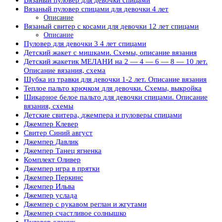
Вязаный пуловер спицами для девочки 4 лет
Описание
Вязаный свитер с косами для девочки 12 лет спицами
Описание
Пуловер для девочки 3 4 лет спицами
Детский жакет с мишками. Схемы, описание вязания
Детский жакетик МЕЛАНИ на 2 — 4 — 6 — 8 — 10 лет.
Описание вязания, схема
Шубка из травки для девочки 1-2 лет. Описание вязания
Теплое пальто крючком для девочки. Схемы, выкройка
Шикарное белое пальто для девочки спицами. Описание
вязания, схемы
Детские свитера, джемпера и пуловеры спицами
Джемпер Клевер
Свитер Синий август
Джемпер Давлик
Джемпер Танец ягненка
Комплект Оливер
Джемпер игра в прятки
Джемпер Перкинс
Джемпер Ильва
Джемпер услада
Джемпер с рукавом реглан и жгутами
Джемпер счастливое солнышко
Пуловер слоник