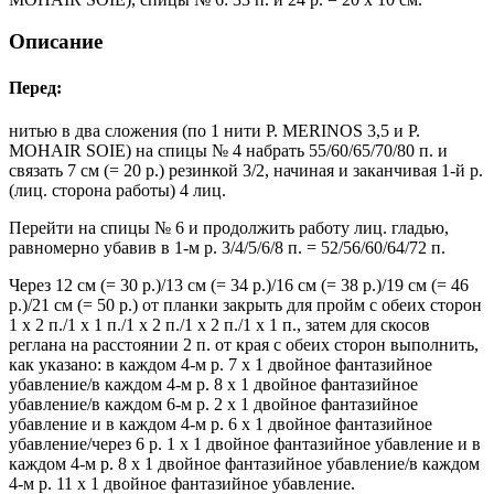
Описание
Перед:
нитью в два сложения (по 1 нити P. MERINOS 3,5 и P.
MOHAIR SOIE) на спицы № 4 набрать 55/60/65/70/80 п. и
связать 7 см (= 20 р.) резинкой 3/2, начиная и заканчивая 1-й р.
(лиц. сторона работы) 4 лиц.
Перейти на спицы № 6 и продолжить работу лиц. гладью,
равномерно убавив в 1-м р. 3/4/5/6/8 п. = 52/56/60/64/72 п.
Через 12 см (= 30 р.)/13 см (= 34 р.)/16 см (= 38 р.)/19 см (= 46
р.)/21 см (= 50 р.) от планки закрыть для пройм с обеих сторон
1 х 2 п./1 х 1 п./1 х 2 п./1 х 2 п./1 х 1 п., затем для скосов
реглана на расстоянии 2 п. от края с обеих сторон выполнить,
как указано: в каждом 4-м р. 7 х 1 двойное фантазийное
убавление/в каждом 4-м р. 8 х 1 двойное фантазийное
убавление/в каждом 6-м р. 2 х 1 двойное фантазийное
убавление и в каждом 4-м р. 6 х 1 двойное фантазийное
убавление/через 6 р. 1 х 1 двойное фантазийное убавление и в
каждом 4-м р. 8 х 1 двойное фантазийное убавление/в каждом
4-м р. 11 х 1 двойное фантазийное убавление.