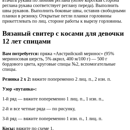
втачать рукава по линиям реглана (более короткая сторона
реглана рукава соответствует реглану переда). Выполнить
швы рукавов. Выполнить боковые швы, оставив свободными
планки в резинку. Открытые петли планки горловины
прикеттлевать по лиц. стороне работы к вырезу горловины.
Вязаный свитер с косами для девочки
12 лет спицами
Вам потребуется:
пряжа «Австрийский меринос» (95%
мериносовая шерсть, 5% акрил, 400 м/100 г) — 500 г
бордового цвета, круговые спицы №2, вспомогательные
спицы.
Резинка 2 x 2:
вяжите попеременно 2 лиц. п., 2 изн. п.
Узор «путанка»:
1-й ряд — вяжите попеременно 1 лиц. п., 1 изн. п.,
2-й и все четные ряда — по рисунку,
3-й ряд — вяжите попеременно 1 изн. п., 1 лиц. п.
Косы:
вяжите по схеме 1.