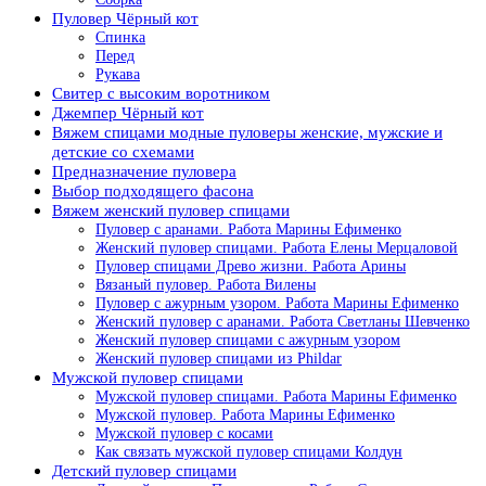
Пуловер Чёрный кот
Спинка
Перед
Рукава
Свитер с высоким воротником
Джемпер Чёрный кот
Вяжем спицами модные пуловеры женские, мужские и
детские со схемами
Предназначение пуловера
Выбор подходящего фасона
Вяжем женский пуловер спицами
Пуловер с аранами. Работа Марины Ефименко
Женский пуловер спицами. Работа Елены Мерцаловой
Пуловер спицами Древо жизни. Работа Арины
Вязаный пуловер. Работа Вилены
Пуловер с ажурным узором. Работа Марины Ефименко
Женский пуловер с аранами. Работа Светланы Шевченко
Женский пуловер спицами с ажурным узором
Женский пуловер спицами из Phildar
Мужской пуловер спицами
Мужской пуловер спицами. Работа Марины Ефименко
Мужской пуловер. Работа Марины Ефименко
Мужской пуловер с косами
Как связать мужской пуловер спицами Колдун
Детский пуловер спицами