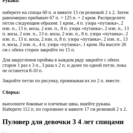
Рукава:
наберите на спицы 60 п. и вяжите 13 см резинкой 2 x 2. Затем
равномерно прибавьте 67 п. = 125 п. + 2 кром. Распределите
петли следующим образом: 1 кром., 4 п. узора «путанка», 2
изн. п., 13 п. косы, 2 изн. п., 8 п. узора «путанка», 2 изн. п., 13
п. косы, 2 изн. п., 13 п. косы, 2 изн. п., 8 п. узора «путанка», 2
изн. п., 13 п. косы, 2 изн. п, 8 п. узора «путанка», 2 изн. п., 13
п. косы, 2 изн. п., 4 п. узора «путанка», 1 кром. На высоте 26
см с обеих сторон закройте по 15 п.
Для закругления проймы в каждом ряду закройте с обеих
сторон 1 раз х 3 п., 3 раза х 2 п. и далее по одной петле, пока
не останется 8-10 п.
Закройте петли по рисунку, провязывая их по 2 п. вместе.
Сборка:
выполните боковые и плечевые швы, вшейте рукава.
Наберите 112 п. по горловине и вяжите 17 см резинкой 2 x 2.
Пуловер для девочки 3 4 лет спицами