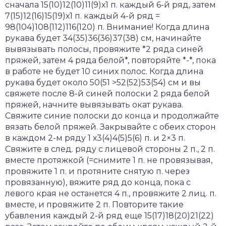
сначала 15(10)12(10)11(9)х1 п. каждый 6-й ряд, затем
7(15)12(16)15(19)х1 п. каждый 4-й ряд =
98(104)108(112)116(120) п. Внимание! Когда длина
рукава будет 34(35)36(36)37(38) см, начинайте
вывязывать полосы, провяжите *2 ряда синей
пряжей, затем 4 ряда белой*, повторяйте *-*, пока
в работе не будет 10 синих полос. Когда длина
рукава будет около 50(51 >52(52)53(54) см и вы
свяжете после 8-й синей полоски 2 ряда белой
пряжей, начните вывязывать окат рукава.
Свяжите синие полоски до конца и продолжайте
вязать белой пряжей. Закрывайте с обеих сторон
в каждом 2-м ряду 1 х3(4)4(5)5(6) п. и 2×3 п.
Свяжите в след. ряду с лицевой стороны 2 п., 2 п.
вместе протяжкой (=снимите 1 п. не провязывая,
провяжите 1 п. и протяните снятую п. через
провязанную), вяжите ряд до конца, пока с
левого края не останется 4 п., провяжите 2 лиц. п.
вместе, и провяжите 2 п. Повторите такие
убавления каждый 2-й ряд еще 15(17)18(20)21(22)