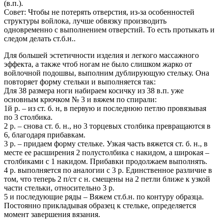
(в.п.).
Совет: Чтобы не потерять отверстия, из-за особенностей
структуры войлока, лучше обвязку производить
одновременно с выполнением отверстий. То есть протыкать и
следом делать ст.б.н..
Для большей эстетичности изделия и легкого массажного
эффекта, а также чтоб ногам не было слишком жарко от
войлочной подошвы, выполним дублирующую стельку. Она
повторяет форму стельки и выполняется так:
Для 38 размера ноги набираем косичку из 38 в.п. уже
основным крючком № 3 и вяжем по спирали:
1й р. – из ст. б. н, в первую и последнюю петлю провязывая
по 3 столбика.
2 р. – снова ст. б. н., но 3 торцевых столбика превращаются в
6, благодаря прибавкам.
3 р. – придаем форму стельке. Узкая часть вяжется ст. б. н., в
месте ее расширения 2 полустолбика с накидом, а широкая –
столбиками с 1 накидом. Прибавки продолжаем выполнять.
4 р. выполняется по аналогии с 3 р. Единственное различие в
том, что теперь 2 п/ст с н. смещены на 2 петли ближе к узкой
части стельки, относительно 3 р.
5 и последующие ряды – Вяжем ст.б.н. по контуру образца.
Постоянно прикладывая образец к стельке, определяется
момент завершения вязания.