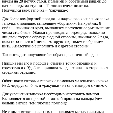
вяжем на 28 петлях ст.б.н. прямыми и обратными рядами до
начала подъема ступни – 11 «полосочек» полотна.
Получился верх тапочка – "ракушка»:
Для более комфортной посадки и надежного крепления верха
тапочка к подошве, выполняем «бортики». На крайних 8
ст.б.н. , начиная от края, выполняем постепенное уменьшение
числа столбиков. Убавки производятся через ряд, только по
лицевой стороне образца с одной стороны, начиная со 2 ряда,
пока не останется 1 петля, которую закрываем и обрываем
нить. Аналогично выполнить и с другой стороны.
Так выглядит получившийся образец, сложенный вдвое:
Пришиваем его к подошве, отметив точки середины и
совместив их. Удобнее пришивать в два этапа – в стороны от
середины отдельно.
Обвязываем готовый тапочек с помощью маленького крючка
№ 2, чередуя ст. б. н. и «ракушки» из ст. с накидом с «пико».
Для украшения тапочка необходимо изготовить помпон.
Выполняется он простой намоткой пряжи на пальцы (чем
больше витков, тем плотнее помпон):
Не снимая витки с пальцев, просовываем между пальцами