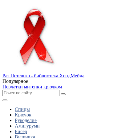
Раз Петелька - библиотека ХендМейда
Популярное
Перчатки митенки крючком
Спицы
Крючок
Рукоделие
Амигуруми
Бисер
Вышивка