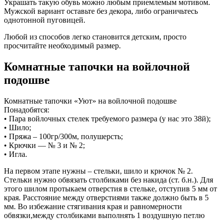
Украшать такую обувь можно любым приемлемым мотивом.
Мужской вариант оставьте без декора, либо ограничьтесь
однотонной пуговицей.
Любой из способов легко становится детским, просто
просчитайте необходимый размер.
Комнатные тапочки на войлочной
подошве
Комнатные тапочки «Уют» на войлочной подошве
Понадобятся:
• Пара войлочных стелек требуемого размера (у нас это 38й);
• Шило;
• Пряжа – 100гр/300м, полушерсть;
• Крючки — № 3 и № 2;
• Игла.
На первом этапе нужны – стельки, шило и крючок № 2.
Стельки нужно обвязать столбиками без накида (ст. б.н.). Для
этого шилом протыкаем отверстия в стельке, отступив 5 мм от
края. Расстояние между отверстиями также должно быть в 5
мм. Во избежание стягивания края и равномерности
обвязки,между столбиками выполнять 1 воздушную петлю