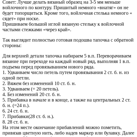
Совет: Лучше делать вязаный образец на 3-5 мм меньше
войлочного по контуру. Пришитый немного «внатяг» он не
будет топорщиться. Кроме того, войлочная стелька немного «
сядет» при носке.
Пришиваем большой иглой вязаную стельку к войлочной
частыми стежками «через край».
Так выглядит полностью готовая подошва тапочка с обратной
стороны:
Для верхней детали тапочка набираем 5 в.п. Переворачиваем
вязание при переходе на каждый новый ряд, выполняя 1 в.п.
подъема перед провязыванием нового ряда.
1. Удваиваем число петель путем провязывания 2 ст. б. н. из
одной петли.
2. Вяжем без изменений 10 ст. б. н.
3. Удваиваем (= 20 петель).
4. Без изменений 20 ст. б. н.
5. Прибавка в начале и в конце, а также на центральных 2 ст.
б. н. (=24 п.).
6. 24 ст. б. н.
7. Прибавки(28 ст. б. н.).
8. 28 ст. б. н.
На этом месте окончание прибавлений можно пометить,
привязав цветную нить, либо надев маркер или булавку. Далее