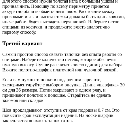
Для этого способа нужна толстая игла с большим ушком и
прочная нить. Подошву по всему периметру придется
аккуратно обшить обметочным швом. Расстояние между
проколами иглы и высота стежка должны быть одинаковыми,
иначе работа будет выглядеть неряшливой. Наберите петли
спицами из косички, и продолжите вязать аналогично
первому способу.
Третий вариант
Самый простой способ связать тапочки без опыта работы со
спицами. Наберите количество петель, которое обеспечит
нужную высоту. Лучше рассчитать число единиц для набора.
Вяжите полотно-шарфик платочной или чулочной вязкой.
Если вам нужны тапочки в подарочном варианте,
экспериментируйте с выбором рисунка. Длина «шарфика» 30
см для 36 размера. Петли закрывают в одном ряду, и
пришивают полотно к подошве. Старайтесь не сделать
заломов или складок.
Шов прокладывают, отступив от края подошвы 0,7 см. Это
повысить срок эксплуатации изделия. На носке шарфик
закрепляется внахлест. тапок готов.