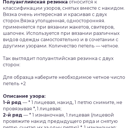
Полуанглийская резинка
относится к
классификации узоров, снятых вместе с накидом.
Вязка очень интересная и красивая с двух
сторон.Вязка утолщенная, односторонняя.
применяется при вязании жакетов, свитеров,
шапочек. Используется при вязании различных
видов одежды самостоятельно и в сочетании с
другими узорами. Количество петель — четное.
Так выглядит полуанглийская резинка с двух
сторон:
Для образца наберите необходимое четное число
петель +2
Описание узора:
1-й ряд
— * 1 лицевая, накид, 1 петлю снимите, не
провязывая *, 1 лицевая;
2-й ряд
— * 1 изнаночная, 1 лицевая (лицевой
провяжите накид предыдущеrо ряда и снятую
петлю, считая их за одну петлю) *, 1 изнаночная;