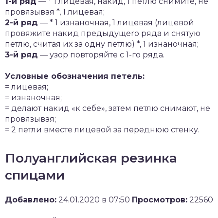
1-й ряд
— * 1 лицевая, накид, 1 петлю снимите, не
провязывая *, 1 лицевая;
2-й ряд
— * 1 изнаночная, 1 лицевая (лицевой
провяжите накид предыдущеrо ряда и снятую
петлю, считая их за одну петлю) *, 1 изнаночная;
3-й ряд
— узор повторяйте с 1-го ряда.
Условные обозначения петель:
= лицевая;
= изнаночная;
= делают накид «к себе», затем петлю снимают, не
провязывая;
= 2 петли вместе лицевой за переднюю стенку.
Полуанглийская резинка
спицами
Добавлено:
24.01.2020 в 07:50
Просмотров:
22560