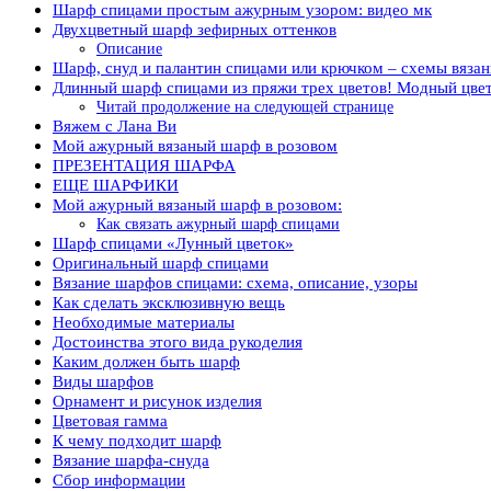
Шарф спицами простым ажурным узором: видео мк
Двухцветный шарф зефирных оттенков
Описание
Шарф, снуд и палантин спицами или крючком – схемы вязан
Длинный шарф спицами из пряжи трех цветов! Модный цв
Читай продолжение на следующей странице
Вяжем с Лана Ви
Мой ажурный вязаный шарф в розовом
ПРЕЗЕНТАЦИЯ ШАРФА
ЕЩЕ ШАРФИКИ
Мой ажурный вязаный шарф в розовом:
Как связать ажурный шарф спицами
Шарф спицами «Лунный цветок»
Оригинальный шарф спицами
Вязание шарфов спицами: схема, описание, узоры
Как сделать эксклюзивную вещь
Необходимые материалы
Достоинства этого вида рукоделия
Каким должен быть шарф
Виды шарфов
Орнамент и рисунок изделия
Цветовая гамма
К чему подходит шарф
Вязание шарфа-снуда
Сбор информации