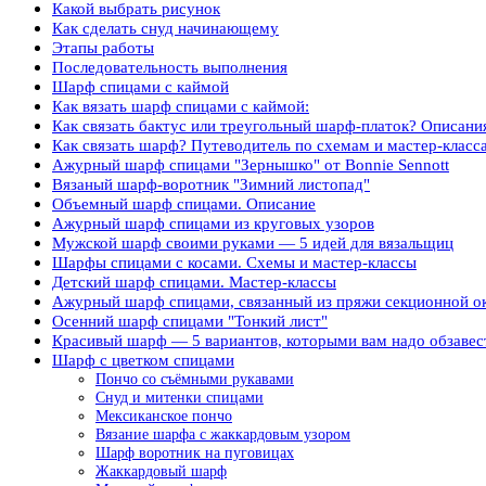
Какой выбрать рисунок
Как сделать снуд начинающему
Этапы работы
Последовательность выполнения
Шарф спицами с каймой
Как вязать шарф спицами с каймой:
Как связать бактус или треугольный шарф-платок? Описани
Как связать шарф? Путеводитель по схемам и мастер-класс
Ажурный шарф спицами "Зернышко" от Bonnie Sennott
Вязаный шарф-воротник "Зимний листопад"
Объемный шарф спицами. Описание
Ажурный шарф спицами из круговых узоров
Мужской шарф своими руками — 5 идей для вязальщиц
Шарфы спицами с косами. Схемы и мастер-классы
Детский шарф спицами. Мастер-классы
Ажурный шарф спицами, связанный из пряжи секционной окр
Осенний шарф спицами "Тонкий лист"
Красивый шарф — 5 вариантов, которыми вам надо обзавес
Шарф с цветком спицами
Пончо со съёмными рукавами
Снуд и митенки спицами
Мексиканское пончо
Вязание шарфа с жаккардовым узором
Шарф воротник на пуговицах
Жаккардовый шарф