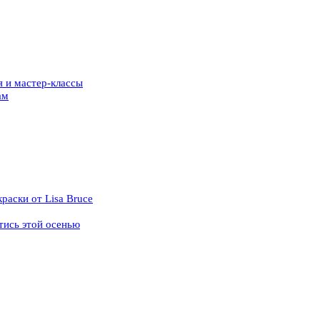
я и мастер-классы
ам
аски от Lisa Bruce
тись этой осенью