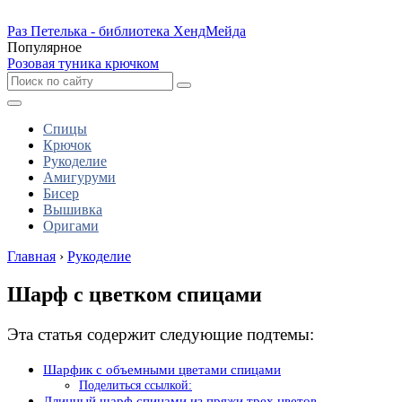
Раз Петелька - библиотека ХендМейда
Популярное
Розовая туника крючком
Спицы
Крючок
Рукоделие
Амигуруми
Бисер
Вышивка
Оригами
Главная
›
Рукоделие
Шарф с цветком спицами
Эта статья содержит следующие подтемы:
Шарфик с объемными цветами спицами
Поделиться ссылкой:
Длинный шарф спицами из пряжи трех цветов