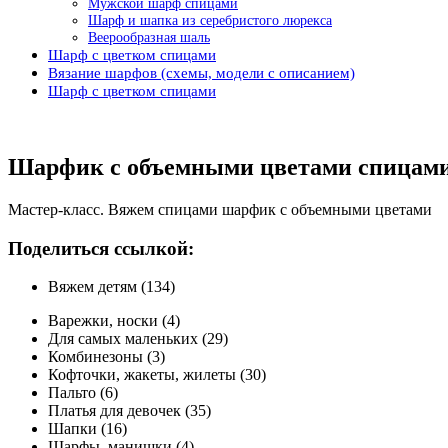
Мужской шарф спицами
Шарф и шапка из серебристого люрекса
Веерообразная шаль
Шарф с цветком спицами
Вязание шарфов (схемы, модели с описанием)
Шарф с цветком спицами
Шарфик с объемными цветами спицам
Мастер-класс. Вяжем спицами шарфик с объемными цветами
Поделиться ссылкой:
Вяжем детям (134)
Варежки, носки (4)
Для самых маленьких (29)
Комбинезоны (3)
Кофточки, жакеты, жилеты (30)
Пальто (6)
Платья для девочек (35)
Шапки (16)
Шарфы, манишки (4)