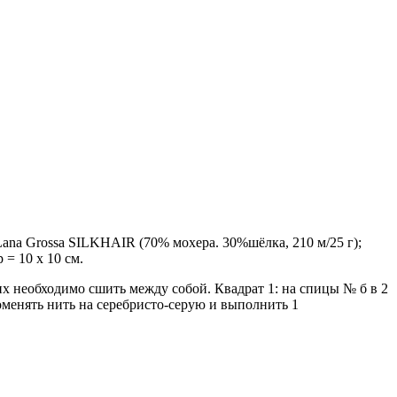
и Lana Grossa SILKHAIR (70% мохера. 30%шёлка, 210 м/25 г);
 = 10 х 10 см.
их необходимо сшить между собой. Квадрат 1: на спицы № б в 2
Поменять нить на серебристо-серую и выполнить 1