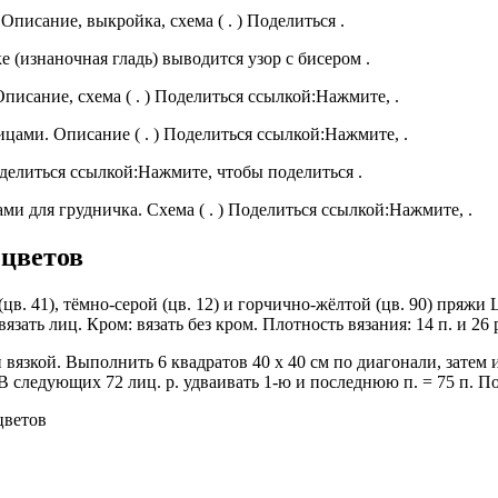
писание, выкройка, схема ( . ) Поделиться .
 (изнаночная гладь) выводится узор с бисером .
исание, схема ( . ) Поделиться ссылкой:Нажмите, .
цами. Описание ( . ) Поделиться ссылкой:Нажмите, .
оделиться ссылкой:Нажмите, чтобы поделиться .
и для грудничка. Схема ( . ) Поделиться ссылкой:Нажмите, .
цветов
 (цв. 41), тёмно-серой (цв. 12) и горчично-жёлтой (цв. 90) пряж
язать лиц. Кром: вязать без кром. Плотность вязания: 14 п. и 26 р
вязкой. Выполнить 6 квадратов 40 х 40 см по диагонали, затем 
. В следующих 72 лиц. р. удваивать 1-ю и последнюю п. = 75 п. 
цветов