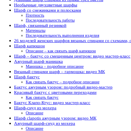
Необычные двухцветные шарфы
Шарф со снежинками и полосками
Плотность
Последовательность работы
Шарф, связанный резинкой
Материалы
Последовательность выполнения изделия
26 моделей женских шарфов вязаных спицами со схемами, 
Шарф капюшон
Описание – как связать шарф капюшон
Шарф – бактус со смещенным центром: видео мастер-класс
Ажурный шарф манишка
Манишка – подробное описание
Вязаный спицами шарф – гармошка: видео МК
Шарф бактус
Как связать бактус – подробное описание
Бактус ажурным узором: подробный видео-мастер
Красивый бактус с цветовыми переходами
Как связать бактус
Бактус Клапо-Ктус: видео мастер-класс
Шарф-снуд из мохера
Описание
Шарф clapotis ажурным узором: видео МК
Ажурный шарф-снуд из мохера
Описание