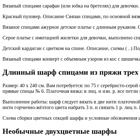
Вязаный спицами сарафан (или юбка на бретелях) для девочки. О
Красный пуловер. Описание Связан спицами, по основной вязке
Вязаное спицами ажурное детское платье с длинным рукавом. Оп
Серое платье с имитацией жилетки для девочки, выполнено спи
Детский кардиган с цветком на спине. Описание, схемы ( . ) П
Вязаный спицами конверт с объемным узором из кос с шишечкам
Длинный шарф спицами из пряжи трех 
Размер: 40 х 240 см. Вам потребуется: по 75 г серебристо-серой
прямые спицы № 6. Платочная вязка: в лиц. и изн. р. все петли в
Выполнение работы: шарф следует вязать в две нити платочной 
нити горчично-жёлтого цвета набрать 3 п. и связать 1 р. лиц п
Схема сборки цветных секций шарфа и условные обозначения 
Необычные двухцветные шарфы