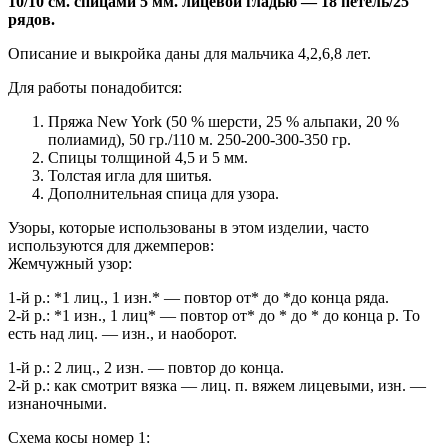
10/10 см. спицами 5 мм. лицевой гладью — 18 петель/25
рядов.
Описание и выкройка даны для мальчика 4,2,6,8 лет.
Для работы понадобится:
Пряжа New York (50 % шерсти, 25 % альпаки, 20 %
полиамид), 50 гр./110 м. 250-200-300-350 гр.
Спицы толщиной 4,5 и 5 мм.
Толстая игла для шитья.
Дополнительная спица для узора.
Узоры, которые использованы в этом изделии, часто
используются для джемперов:
Жемчужный узор:
1-й р.: *1 лиц., 1 изн.* — повтор от* до *до конца ряда.
2-й р.: *1 изн., 1 лиц* — повтор от* до * до * до конца р. То
есть над лиц. — изн., и наоборот.
1-й р.: 2 лиц., 2 изн. — повтор до конца.
2-й р.: как смотрит вязка — лиц. п. вяжем лицевыми, изн. —
изнаночными.
Схема косы номер 1: