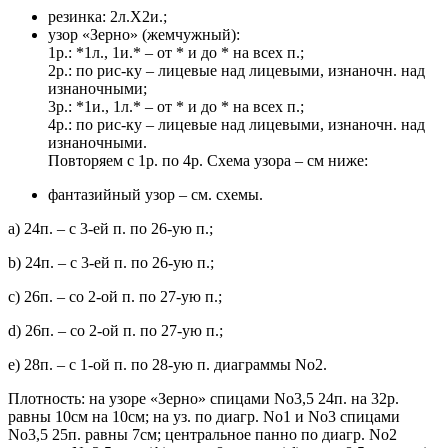
резинка: 2л.Х2и.;
узор «Зерно» (жемчужный):
1р.: *1л., 1и.* – от * и до * на всех п.;
2р.: по рис-ку – лицевые над лицевыми, изнаночн. над
изнаночными;
3р.: *1и., 1л.* – от * и до * на всех п.;
4р.: по рис-ку – лицевые над лицевыми, изнаночн. над
изнаночными.
Повторяем с 1р. по 4р. Схема узора – см ниже:
фантазийный узор – см. схемы.
а) 24п. – с 3-ей п. по 26-ую п.;
b) 24п. – с 3-ей п. по 26-ую п.;
с) 26п. – со 2-ой п. по 27-ую п.;
d) 26п. – со 2-ой п. по 27-ую п.;
е) 28п. – с 1-ой п. по 28-ую п. диаграммы No2.
Плотность: на узоре «Зерно» спицами No3,5 24п. на 32р.
равны 10см на 10см; на уз. по диагр. No1 и No3 спицами
No3,5 25п. равны 7см; центральное панно по диагр. No2