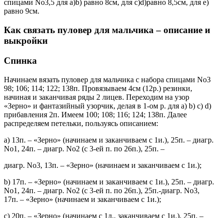
спицами No3,5 для а)b) равно 8см, для с)d)равно 8,5см, для е)
равно 9см.
Как связать пуловер для мальчика – описание и
выкройки
Спинка
Начинаем вязать пуловер для мальчика с набора спицами No3
98; 106; 114; 122; 138п. Провязываем 4см (12р.) резинки,
начиная и заканчивая ряды 2 лицев. Переходим на узор
«Зерно» и фантазийный узорчик, делая в 1-ом р. для а) b) c) d)
прибавления 2п. Имеем 100; 108; 116; 124; 138п. Далее
распределяем петельки, пользуясь описанием:
а) 13п. – «Зерно» (начинаем и заканчиваем с 1и.), 25п. – диагр.
No1, 24п. – диагр. No2 (с 3-ей п. по 26п.), 25п. –
диагр. No3, 13п. – «Зерно» (начинаем и заканчиваем с 1и.);
b) 17п. – «Зерно» (начинаем и заканчиваем с 1и.), 25п. – диагр.
No1, 24п. – диагр. No2 (с 3-ей п. по 26п.), 25п.-диагр. No3,
17п. – «Зерно» (начинаем и заканчиваем с 1и.);
c) 20п. – «Зерно» (начинаем c 1л., заканчиваем с 1и.), 25п. –