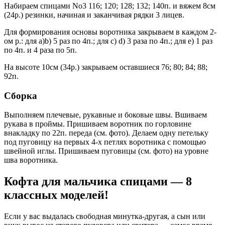
Набираем спицами No3 116; 120; 128; 132; 140п. и вяжем 8см
(24р.) резинки, начиная и заканчивая рядки 3 лицев.
Для формирования основы воротника закрываем в каждом 2-
ом р.: для а)b) 5 раз по 4п.; для с) d) 3 раза по 4п.; для е) 1 раз
по 4п. и 4 раза по 5п.
На высоте 10см (34р.) закрываем оставшиеся 76; 80; 84; 88;
92п.
Сборка
Выполняем плечевые, рукавные и боковые швы. Вшиваем
рукава в проймы. Пришиваем воротник по горловине
внакладку по 22п. переда (см. фото). Делаем одну петельку
под пуговицу на первых 4-х петлях воротника с помощью
швейной иглы. Пришиваем пуговицы (см. фото) на уровне
шва воротника.
Кофта для мальчика спицами — 8
классных моделей!
Если у вас выдалась свободная минутка-другая, а сын или