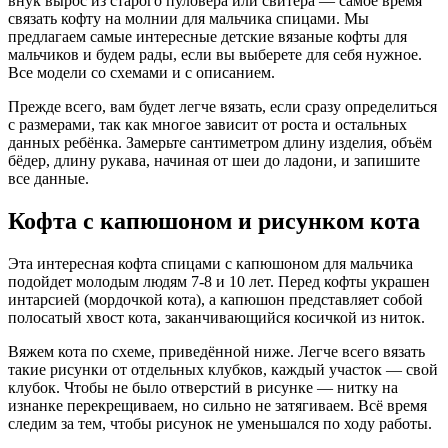
внук вырос из старого пуловера или свитера — самое время
связать кофту на молнии для мальчика спицами. Мы
предлагаем самые интересные детские вязаные кофты для
мальчиков и будем рады, если вы выберете для себя нужное.
Все модели со схемами и с описанием.
Прежде всего, вам будет легче вязать, если сразу определиться
с размерами, так как многое зависит от роста и остальных
данных ребёнка. Замерьте сантиметром длину изделия, объём
бёдер, длину рукава, начиная от шеи до ладони, и запишите
все данные.
Кофта с капюшоном и рисунком кота
Эта интересная кофта спицами с капюшоном для мальчика
подойдет молодым людям 7-8 и 10 лет. Перед кофты украшен
интарсией (мордочкой кота), а капюшон представляет собой
полосатый хвост кота, заканчивающийся косичкой из ниток.
Вяжем кота по схеме, приведённой ниже. Легче всего вязать
такие рисунки от отдельных клубков, каждый участок — свой
клубок. Чтобы не было отверстий в рисунке — нитку на
изнанке перекрещиваем, но сильно не затягиваем. Всё время
следим за тем, чтобы рисунок не уменьшался по ходу работы.