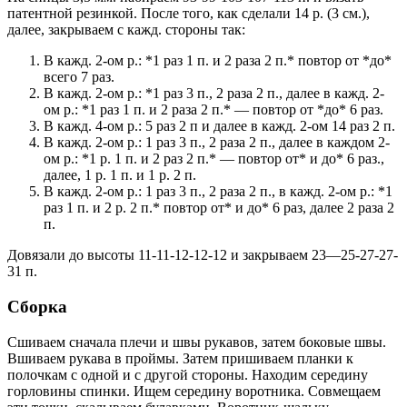
патентной резинкой. После того, как сделали 14 р. (3 см.),
далее, закрываем с кажд. стороны так:
В кажд. 2-ом р.: *1 раз 1 п. и 2 раза 2 п.* повтор от *до*
всего 7 раз.
В кажд. 2-ом р.: *1 раз 3 п., 2 раза 2 п., далее в кажд. 2-
ом р.: *1 раз 1 п. и 2 раза 2 п.* — повтор от *до* 6 раз.
В кажд. 4-ом р.: 5 раз 2 п и далее в кажд. 2-ом 14 раз 2 п.
В кажд. 2-ом р.: 1 раз 3 п., 2 раза 2 п., далее в каждом 2-
ом р.: *1 р. 1 п. и 2 раз 2 п.* — повтор от* и до* 6 раз.,
далее, 1 р. 1 п. и 1 р. 2 п.
В кажд. 2-ом р.: 1 раз 3 п., 2 раза 2 п., в кажд. 2-ом р.: *1
раз 1 п. и 2 р. 2 п.* повтор от* и до* 6 раз, далее 2 раза 2
п.
Довязали до высоты 11-11-12-12-12 и закрываем 23—25-27-27-
31 п.
Сборка
Сшиваем сначала плечи и швы рукавов, затем боковые швы.
Вшиваем рукава в проймы. Затем пришиваем планки к
полочкам с одной и с другой стороны. Находим середину
горловины спинки. Ищем середину воротника. Совмещаем