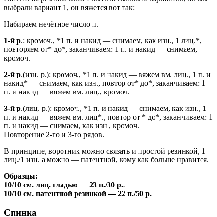
выбрали вариант 1, он вяжется вот так:
Набираем нечётное число п.
1-й р
.: кромоч., *1 п. и накид — снимаем, как изн., 1 лиц.*,
повторяем от* до*, заканчиваем: 1 п. и накид — снимаем,
кромоч.
2-й р
.(изн. р.): кромоч., *1 п. и накид — вяжем вм. лиц., 1 п. и
накид* — снимаем, как изн., повтор от* до*, заканчиваем: 1
п. и накид — вяжем вм. лиц., кромоч.
3-й р
.(лиц. р.): кромоч., *1 п. и накид — снимаем, как изн., 1
п. и накид — вяжем вм. лиц*., повтор от * до*, заканчиваем: 1
п. и накид — снимаем, как изн., кромоч.
Повторение 2-го и 3-го рядов.
В принципе, воротник можно связать и простой резинкой, 1
лиц./1 изн. а можно — патентной, кому как больше нравится.
Образцы:
10/10 см. лиц. гладью — 23 п./30 р.,
10/10 см. патентной резинкой — 22 п./50 р.
Спинка