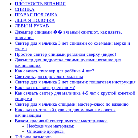
ПЛОТНОСТЬ ВЯЗАНИЯ
СПИНКА
ПРАВАЯ ПОЛ ОЧКА
ЛЕВА Я ПОЛОЧКА
ЛЕВЫ Й РУКАВ
Джемпер спицами �� вязаный свитшот, как вязать,
описание
Свитер для мальчика 3 лет спицами со схемами: мерки и
схема
Простой свитер спицами регланом сверху (видео)
Джемпер для подростка своими руками: вязание для
начинающих
Как связать пуловер для ребёнка 4 лет?
Свитерок для годовалого малыша
Свитер для мальчика 2 лет спицами: пошаговая инструкция
Как связать свитер регланом?
Как связать свитер для мальчика 4-5 лет с круглой кокеткой
спицами
Свитер для мальчика спицами: мастер-класс по вязанию
Как связать теплый пуловер для мальчика: советы
начинающим
Вяжем красивый свитер вместе: мастер-класс
Необходимые материалы:
Описание процесса:
Таблица размеров