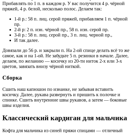
Прибавлять по 1 п. в каждом р. У вас получится 4 р. чёрной
пряжей, 4 р. белой, несколько полос. Делаем так:
1-й р.: 58 п. лиц. серой пряжей, прибавляем 1 п. чёрной
пр.
2-й р: 2 п. изн. чёрной пр., 58 п. изн. серой пр.
3-й р.: 58 п. лиц. серой пр., 3 п. лиц. черной пр.,
И так далее.
Довязали до 56 р. и закрыли п. На 2-ой спице делать всё то же
самое, как и на 1-ой. Не забудьте 5 п. резинки в начале. Далее,
делаем, по желанию — косичку из 20-ти ниток 2-х или 3-х
цветов, завязать внизу чёрной ниткой.
Сборка
Сшить наш капюшон по изнанке, не забывая вставить
косичку. Далее, рукава развернуть и пришить к полочке и
спинке. Сшить внутренние швы рукавов, а затем — боковые
швы изделия.
Классический кардиган для мальчика
Кофта для мальчика из синей пряжи спицами — отличный