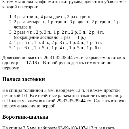
Затем мы должны оформить окат рукава, для этого убавляем с
каждой из сторон:
3 раза три п., 4 раза две п., 2 раза три п.
2 раза четыре п., 1 р. три п., 3 р. две п., 2 р. три п., 1 р.
четыре п.
2 раза 4 п., 2 р. 3 п., 1 р. 2 п., 2 р. 3 п., 2 р. 4 п.
(сокращение дословно: 1 раз — 1 р.)
1 раз 5 п., 1 р. 4 п., 2 р. 3 п., 1 р. 4 п., 1 р. 5 п.
1 раз 6 п., 1 р. 5 п., 1 р. 4 п., 1 р. 5 п., 1 р. 6 п.
Довязали до высоты 26-31-35-38-44 см. и закрываем остаток в
одном р. — 17-18 п. Второй рукав делать симметрично
первому.
Полоса застёжки
На спицы толщиной 3 мм. набираем 13 п. и вяжем простой
резинкой 1/1. Все нечётные р. начать и закончить двумя лиц.
п. Полоску вяжем высотой 29-32-35-39-44 см. Сделать вторую
полосу аналогично первой.
Воротник-шалька
На спицы 3,5 мм. набираем 93-99-103-107-113 п. и вязать