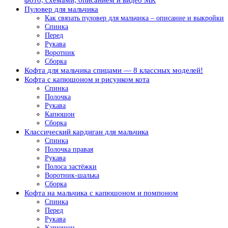
Пуловер для мальчика
Как связать пуловер для мальчика – описание и выкройки
Спинка
Перед
Рукава
Воротник
Сборка
Кофта для мальчика спицами — 8 классных моделей!
Кофта с капюшоном и рисунком кота
Спинка
Полочка
Рукава
Капюшон
Сборка
Классический кардиган для мальчика
Спинка
Полочка правая
Рукава
Полоса застёжки
Воротник-шалька
Сборка
Кофта на мальчика с капюшоном и помпоном
Спинка
Перед
Рукава
Капюшон