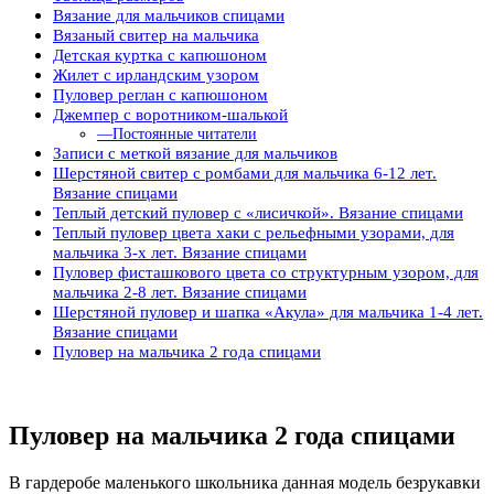
Вязание для мальчиков спицами
Вязаный свитер на мальчика
Детская куртка с капюшоном
Жилет с ирландским узором
Пуловер реглан с капюшоном
Джемпер с воротником-шалькой
—Постоянные читатели
Записи с меткой вязание для мальчиков
Шерстяной свитер с ромбами для мальчика 6-12 лет.
Вязание спицами
Теплый детский пуловер с «лисичкой». Вязание спицами
Теплый пуловер цвета хаки с рельефными узорами, для
мальчика 3-х лет. Вязание спицами
Пуловер фисташкового цвета со структурным узором, для
мальчика 2-8 лет. Вязание спицами
Шерстяной пуловер и шапка «Акула» для мальчика 1-4 лет.
Вязание спицами
Пуловер на мальчика 2 года спицами
Пуловер на мальчика 2 года спицами
В гардеробе маленького школьника данная модель безрукавки