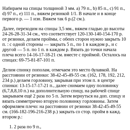
Набираем на спицы толщиной 3 мм. a) 79 п., b) 85 п., c) 91 п.,
d) 97 п., e) 111 п., вяжем резинкой 1/1. В начале и в конце
первого р. — 1 изн. Вяжем так 6 р.(2 см.).
Далее, переходим на спицы 3,5 мм., вяжем гладью до высоты
24-26-28-31-34 см., что соответствует 120-130-140-154-170 р.
от резинки, делаем проймы, с обеих сторон нужно закрыть 10
п. : с одной стороны — закрыть 5 п., по 1 в каждом р., и с
другой — 5 п. по 1 п. в каждом р. Вязать до точки начала
плеча всего 14-16-17-18-21 см. вместе с проймой. Осталось на
спицах: 69-75-81-87-101 п.
Делим спинку пополам, отмечаем это место булавкой. На
расстоянии от резинки: 38-42-45-49-55 см. (162, 178, 192, 212,
234 р.) делаем горловину, закрывая при этом п. в центре
спинки: 13-15-17-17-21 п., далее снимаем одну половинку
(6,7,8,8,10 п.) на дополнительную спицу, на рабочей спице
закрываем ещё 2 раза по 5 п. Затем вернуться на доп. спицу и
вязать симметрично вторую половинку горловины. Затем
оформляем плечо: на расстоянии от резинки 38-42-45-49-55
см. (166-182-196-216-238 р.) закрыть со стор. пройм в кажд.
втором р.:
2 раза по 9 п.,