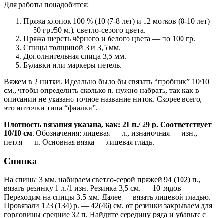
Для работы понадобится:
Пряжа хлопок 100 % (10 (7-8 лет) и 12 мотков (8-10 лет)
— 50 гр./50 м.). светло-серого цвета.
Пряжа шерсть чёрного и белого цвета — по 100 гр.
Спицы толщиной 3 и 3,5 мм.
Дополнительная спица 3,5 мм.
Булавки или маркеры петель.
Вяжем в 2 нитки. Идеально было бы связать “пробник” 10/10
см., чтобы определить сколько п. нужно набрать, так как в
описании не указано точное название ниток. Скорее всего,
это ниточки типа “фиалки”.
Плотность вязания указана, как: 21 п./ 29 р. Соответствует
10/10 см
. Обозначения: лицевая — л., изнаночная — изн.,
петля — п. Основная вязка — лицевая гладь.
Спинка
На спицы 3 мм. набираем светло-серой пряжей 94 (102) п.,
вязать резинку 1 л./1 изн. Резинка 3,5 см. — 10 рядов.
Переходим на спицы 3,5 мм. Далее — вязать лицевой гладью.
Провязали 123 (134) р. — 42(46) см. от резинки закрываем для
горловины средние 32 п. Найдите середину ряда и убавьте с