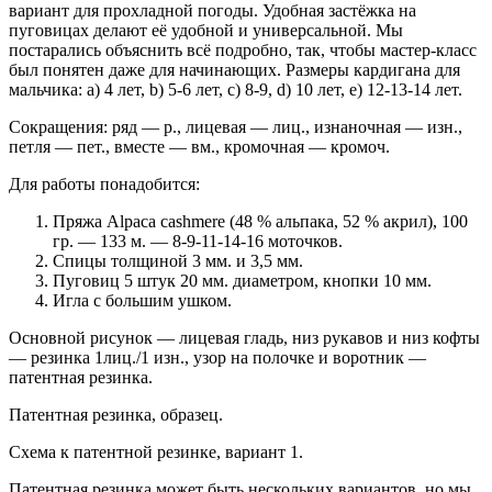
вариант для прохладной погоды. Удобная застёжка на
пуговицах делают её удобной и универсальной. Мы
постарались объяснить всё подробно, так, чтобы мастер-класс
был понятен даже для начинающих. Размеры кардигана для
мальчика: a) 4 лет, b) 5-6 лет, c) 8-9, d) 10 лет, e) 12-13-14 лет.
Сокращения: ряд — р., лицевая — лиц., изнаночная — изн.,
петля — пет., вместе — вм., кромочная — кромоч.
Для работы понадобится:
Пряжа Alpaca cashmere (48 % альпака, 52 % акрил), 100
гр. — 133 м. — 8-9-11-14-16 моточков.
Спицы толщиной 3 мм. и 3,5 мм.
Пуговиц 5 штук 20 мм. диаметром, кнопки 10 мм.
Игла с большим ушком.
Основной рисунок — лицевая гладь, низ рукавов и низ кофты
— резинка 1лиц./1 изн., узор на полочке и воротник —
патентная резинка.
Патентная резинка, образец.
Схема к патентной резинке, вариант 1.
Патентная резинка может быть нескольких вариантов, но мы