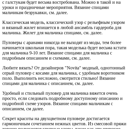
с галстукам будет весьма востребована. Можно в такой и на
уроки и праздничные мероприятия. Вязание спицами
мальчикам безрукавки, см. далее.
Классическая модель, классический узор с рельефным узором
и вязаный жилет впишется в любой ансамбль гардероба для
мальчика. Жилет для мальчика спицами, см. далее.
Пуловеры с аранами никогда не выходят из моды, тем более
начинается школьная пора, такая моделька будет весьма кстати
для мальчика 9-10 лет. Вязание спицами для мальчика с
подробным описанием и схемами, см. далее.
Любите вязать? От дизайнеров "Novita" модный, однотонный
серый пуловер с косами для мальчика, с удобным воротником
поло. Выполнить несложно, смотрится стильно! Вязание
спицами для мальчика с описанием, см. далее.
Удобный и стильный пуловер для мальчика вяжется очень
просто, если следовать подробному доступному описанию и
подробной схеме узоров. Вязание спицами мальчикам с
описанием, см далее.
Секрет красоты на двухцветном пуловере достигается
гармоничным сочетанием нежных цветов. Из смесовой пряжи
хорошо получаются крупные узоры, такие как эти широкие