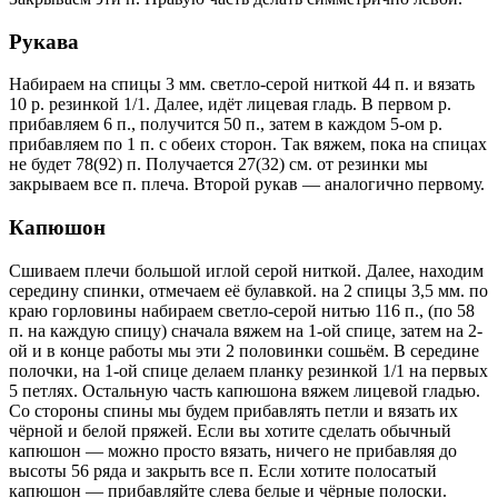
Рукава
Набираем на спицы 3 мм. светло-серой ниткой 44 п. и вязать
10 р. резинкой 1/1. Далее, идёт лицевая гладь. В первом р.
прибавляем 6 п., получится 50 п., затем в каждом 5-ом р.
прибавляем по 1 п. с обеих сторон. Так вяжем, пока на спицах
не будет 78(92) п. Получается 27(32) см. от резинки мы
закрываем все п. плеча. Второй рукав — аналогично первому.
Капюшон
Сшиваем плечи большой иглой серой ниткой. Далее, находим
середину спинки, отмечаем её булавкой. на 2 спицы 3,5 мм. по
краю горловины набираем светло-серой нитью 116 п., (по 58
п. на каждую спицу) сначала вяжем на 1-ой спице, затем на 2-
ой и в конце работы мы эти 2 половинки сошьём. В середине
полочки, на 1-ой спице делаем планку резинкой 1/1 на первых
5 петлях. Остальную часть капюшона вяжем лицевой гладью.
Со стороны спины мы будем прибавлять петли и вязать их
чёрной и белой пряжей. Если вы хотите сделать обычный
капюшон — можно просто вязать, ничего не прибавляя до
высоты 56 ряда и закрыть все п. Если хотите полосатый
капюшон — прибавляйте слева белые и чёрные полоски.