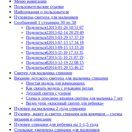
Меню навигации
Пользовательские ссылки
Информация о пользователе
Пуловеры,свитера для мальчиков
Сообщений 1 страница 30 из 38
Поделиться12013-01-26 10:51:07
Поделиться22013-02-14 20:29:49
Поделиться32013-03-29 17:37:19
Поделиться42013-07-13 17:34:18
Поделиться52013-09-15 13:33:28
Поделиться62013-11-10 17:33:35
Поделиться72013-11-10 21:07:19
Поделиться82013-12-19 22:08:15
Поделиться92014-01-20 15:46:27
Свитер для мальчика спицами
Вязание детского свитера для мальчика спицами
Простая модель для начинающих
Как связать модель с рукавами реглан
Детский свитер с узором
Схема и описание вязания свитера для мальчика 7 лет
Видео урок «красивый свитер для ребенка»
Пуловер на мальчика 2 года спицами
Пуловер, жакет и свитер спицами или крючком – схемы
вязания и описание
Пуловер спицами для ребенка на 1-1,5 года
Стильные джемпера спицами для мальчиков