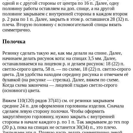
одной и с другой стороны от центра по 16 п. Далее, одну
половину работы оставляем на доп. спице, а на другой
половине закрываем с внутренней стороны в каждом втором
р. 2 раза по 1 п. Далее, закрыть в этом р. оставшиеся 28 (32) п.
плеча. Вторую половину с вспомогательной спицы вязать
симметрично.
Полочка
Резинку сделать такую же, как мы делали на спине. Далее,
начинаем делать рисунок кота: на спицах 3,5 мм. Далее,
останавливаемся на лицевом р. и делаем рисунок: 18 (22) п.
светло-серого цвета, 58 п. — по схеме, 18 (22) п. светло-серого
цвета. Для удобства находим середину рисунка и отмечаем её
булавкой (на рисунке — стрелка). Далее, вяжем по схеме.
Когда схема закончена — лицевой гладью светло-серого
(основного) цвета.
Вяжем 110(120) рядов 37(41) см. от резинки закрываем
средние 24 п. для оформления горловины изделия. Сначала
сделаем левую сторону полочки. Чтобы оформить
закруглённую горловину, нужно закрыть с внутренней
стороны в начале каждого р. по 1 п. Так закрываем до тех пор
(20 р.), пока на спицах не останется 30(34) п., это плечо.
Закрываем эти п. Правую часть делать симметрично левой.