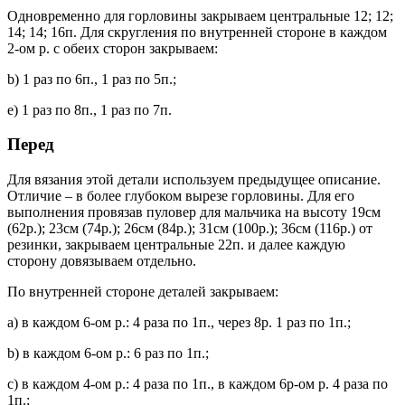
Одновременно для горловины закрываем центральные 12; 12;
14; 14; 16п. Для скругления по внутренней стороне в каждом
2-ом р. с обеих сторон закрываем:
b) 1 раз по 6п., 1 раз по 5п.;
е) 1 раз по 8п., 1 раз по 7п.
Перед
Для вязания этой детали используем предыдущее описание.
Отличие – в более глубоком вырезе горловины. Для его
выполнения провязав пуловер для мальчика на высоту 19см
(62р.); 23см (74р.); 26см (84р.); 31см (100р.); 36см (116р.) от
резинки, закрываем центральные 22п. и далее каждую
сторону довязываем отдельно.
По внутренней стороне деталей закрываем:
а) в каждом 6-ом р.: 4 раза по 1п., через 8р. 1 раз по 1п.;
b) в каждом 6-ом р.: 6 раз по 1п.;
с) в каждом 4-ом р.: 4 раза по 1п., в каждом 6р-ом р. 4 раза по
1п.;