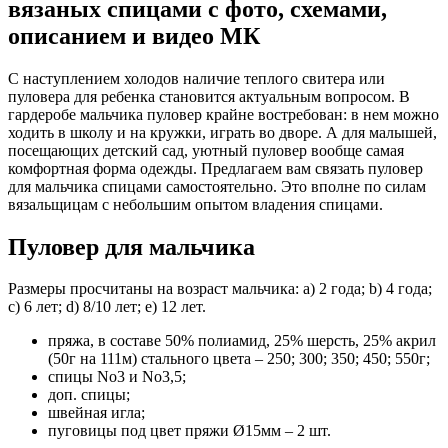
вязаных спицами с фото, схемами,
описанием и видео МК
С наступлением холодов наличие теплого свитера или
пуловера для ребенка становится актуальным вопросом. В
гардеробе мальчика пуловер крайне востребован: в нем можно
ходить в школу и на кружки, играть во дворе. А для малышей,
посещающих детский сад, уютный пуловер вообще самая
комфортная форма одежды. Предлагаем вам связать пуловер
для мальчика спицами самостоятельно. Это вполне по силам
вязальщицам с небольшим опытом владения спицами.
Пуловер для мальчика
Размеры просчитаны на возраст мальчика: а) 2 года; b) 4 года;
с) 6 лет; d) 8/10 лет; е) 12 лет.
пряжа, в составе 50% полиамид, 25% шерсть, 25% акрил
(50г на 111м) стального цвета – 250; 300; 350; 450; 550г;
спицы No3 и No3,5;
доп. спицы;
швейная игла;
пуговицы под цвет пряжи Ø15мм – 2 шт.