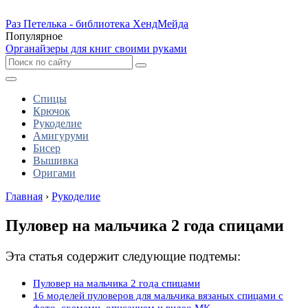
Раз Петелька - библиотека ХендМейда
Популярное
Органайзеры для книг своими руками
Спицы
Крючок
Рукоделие
Амигуруми
Бисер
Вышивка
Оригами
Главная
›
Рукоделие
Пуловер на мальчика 2 года спицами
Эта статья содержит следующие подтемы:
Пуловер на мальчика 2 года спицами
16 моделей пуловеров для мальчика вязаных спицами с
фото, схемами, описанием и видео МК