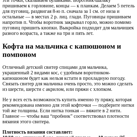
эти точки, скалываем булавками. Воротник-шальку
пришиваем к горловине, концы — к планкам. Делаем 5 петель
для пуговиц, раздвигая 8-ю п. сначала за 1 см. от низа и
остальные — в местах 2 р. лиц. глади. Пуговицы пришиваем
напротив п. Чтобы воротник закрывал горло, можно помимо
пуговиц пришить кнопки. Выкройка подходит для мальчишек
разного возраста, а также на три и пять лет.
Кофта на мальчика с капюшоном и
помпоном
Отличный детский свитер спицами для мальчика,
украшенный 2 видами кос, с удобным воротником-
капюшоном будет как нельзя кстати в прохладную погоду.
Связать свитер для мальчика очень просто, это можно сделать
из шерсти, шерсти с акрилом, или пряжи с хлопком.
Не у всех есть возможность купить именно ту пряжу, которая
рекомендована именно для этой кофточки — подберите нитки
той же толщины. Если нитка тонкая — вяжите в 2 нити.
Главное — чтобы ваш “пробник” соответствовал плотности
вязания этого свитера.
Плотность вязания составляет: