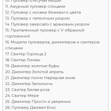
Пуловер «Летучая мышь»
Ажурный пуловер спицами
Пуловер с косами бежевого цвета
Пуловер с патентным узором
Пуловер оверсайз с арановым узором
Приталенный пуловер с V-образной
горловиной
Модели пуловеров, джемперов и свитеров
спицами
Свитер Горлица 2
Свитер Лиман
Джемпер золотые буфы
Джемпер Золотой апрель
Джемпер пончо Нарядная зима
Джемпер Заполночь
Свитер Белая роза
Свитер Мере
Джемпер Просто и уверенно
Пуловер Джевел бокс