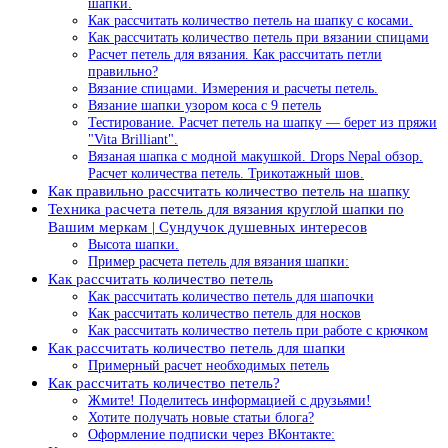
шапки.
Как рассчитать количество петель на шапку с косами.
Как рассчитать количество петель при вязании спицами
Расчет петель для вязания. Как рассчитать петли
правильно?
Вязание спицами. Измерения и расчеты петель.
Вязание шапки узором коса с 9 петель
Тестирование. Расчет петель на шапку — берет из пряжи
"Vita Brilliant".
Вязаная шапка с модной макушкой. Drops Nepal обзор.
Расчет количества петель. Трикотажный шов.
Как правильно рассчитать количество петель на шапку
Техника расчета петель для вязания круглой шапки по
Вашим меркам | Сундучок душевных интересов
Высота шапки.
Пример расчета петель для вязания шапки:
Как рассчитать количество петель
Как рассчитать количество петель для шапочки
Как рассчитать количество петель для носков
Как рассчитать количество петель при работе с крючком
Как рассчитать количество петель для шапки
Примерный расчет необходимых петель
Как рассчитать количество петель?
Жмите! Поделитесь информацией с друзьями!
Хотите получать новые статьи блога?
Оформление подписки через ВКонтакте: