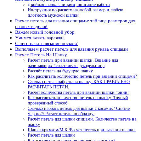
Двойная шапка спицами, описание работы
Инструкция по расчету на любой размер и любую
плотность мужской шапки
Расчет петель для вязания спицами: таблица размеров для
разных изделий
Вяжем новый головной убор
Учимся вязать варежки
С чего начать вязание носков?
Выполняем расчет петель для вязания рукава спицами
Расчет Петель На Шапку
Расчет петель при вязании шапки. Вязание для
начинающих #cчастливая_рукодельница
Рассчёт петель на будущую шапку
Как рассчитать количество петель при вязании спицами?
Сколько петель набрать на шапку. КАК ПРАВИЛЬНО
РАСЧИТАТЬ ПЕТЛИ.
Расчет количества петель при вязании шапки "бини"
Как рассчитать количество петель на шапку. Точный
проверенный способ.
Сколько набрать петель для шапки с косами/// Снятие
мерок /// Расчет петель по образцу.
Расчёт петель для шапки спицами. Количество петель на
шапку
Шапка крючком/М.К./Расчет петель при вязании шапки.
Расчет петель для шапки
Как рассчитать количество петель для шапки?