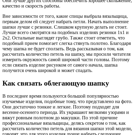
Они лучше других способны обеспечить хорошее скольжение,
качество и скорость работы.
Вне зависимости от того, какие спицы выбрала вязальщица,
первым делом ей следует набрать петли. Начать выполнение
шапки лучше с резинки. Слишком крупную делать не стоит.
Лучше всего смотрятся на подобных изделиях резинки 1х1 и
2х2. Остальные выглядят грубо. Также стоит отметить, что
подобный прием помогает слегка стянуть полотно. Благодаря
чему шапка не будет сползать. Ведь рассказывая о том, как
рассчитать количество петель на шапку, мы просили читателя
измерить окружность самой широкой части головы. Поэтому
если связать изделие рисунком от самого начала, шапка
получится очень широкой и может спадать.
Как связать облегающую шапку
В последнее время пользуются большой популярностью
изучаемые изделия, подобные тому, что представлено на фото.
Они достаточно тонкие и легкие. Поэтому подходят для
весенне-осеннего периода. Их украшают мелкими узорами и
вяжут ровным полотном до макушки. По этой причине
профессиональные вязальщицы, делясь секретом о том, как
рассчитать количество петель для вязания шапки этой модели,
говорят, что для этого изделия лучше набрать следующее