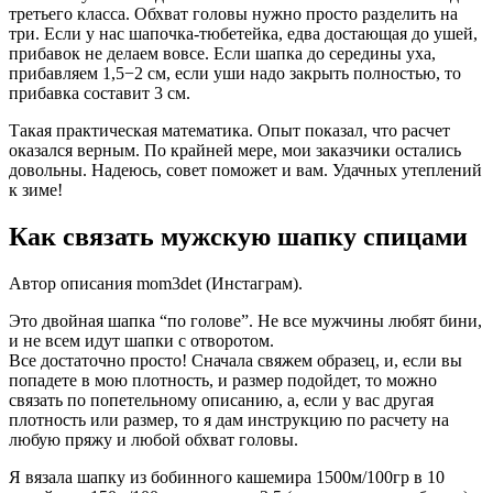
третьего класса. Обхват головы нужно просто разделить на
три. Если у нас шапочка-тюбетейка, едва достающая до ушей,
прибавок не делаем вовсе. Если шапка до середины уха,
прибавляем 1,5−2 см, если уши надо закрыть полностью, то
прибавка составит 3 см.
Такая практическая математика. Опыт показал, что расчет
оказался верным. По крайней мере, мои заказчики остались
довольны. Надеюсь, совет поможет и вам. Удачных утеплений
к зиме!
Как связать мужскую шапку спицами
Автор описания mom3det (Инстаграм).
Это двойная шапка “по голове”. Не все мужчины любят бини,
и не всем идут шапки с отворотом.
Все достаточно просто! Сначала свяжем образец, и, если вы
попадете в мою плотность, и размер подойдет, то можно
связать по попетельному описанию, а, если у вас другая
плотность или размер, то я дам инструкцию по расчету на
любую пряжу и любой обхват головы.
Я вязала шапку из бобинного кашемира 1500м/100гр в 10