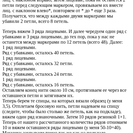
петли перед следующим маркером, провязываем их вместе
лиц. с наклоном влево*, повторяем от * до * еще 3 раза.
Получается, что между каждыми двумя маркерами мы
убавили 2 петли, всего 8 петель.
Теперь вяжем 3 ряда лицевыми. И далее чередуем один ряд с
убавками и 3 ряда лицевыми, до тех пор, пока у нас не
останется между маркерами по 12 петель (всего 48). Далее:
1 ряд лицевыми.
Ряд с убавками, осталось 40 петель.
1 ряд лицевыми.
Ряд с убавками, осталось 32 петли.
1 ряд лицевыми.
Ряд с убавками, осталось 24 петли.
1 ряд лицевыми.
Ряд с убавками, осталось 16 петель.
Оставляем конец нити около 10 см, протягиваем ее через все
оставшиеся петли и затягиваем их.
Теперь берем те спицы, на которых вязали образец (у меня
3,5). Отплетаем бросовую нить, петли надеваем на спицу
(следите, чтобы было столько же петель, как на подкладе),
вяжем один ряд изнаночными. Затем 10 рядов резинкой 1×1.
Теперь от нашего рассчитанного количества рядов отнимаем
10 и вяжем оставшиеся ряды лицевыми (у меня 50-10=40).
Макушку закрываем точно так же как на подкладе.