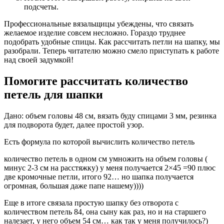
подсчеты.
Профессиональные вязальщицы убеждены, что связать
желаемое изделие совсем несложно. Гораздо труднее
подобрать удобные спицы. Как рассчитать петли на шапку, мы
разобрали. Теперь читателю можно смело приступать к работе
над своей задумкой!
Помогите рассчитать количество
петель для шапки
Дано: объем головы 48 см, вязать буду спицами 3 мм, резинка
для подворота будет, далее простой узор.
Есть формула по которой вычислить количество петель
количество петель в одном см умножить на объем головы (
минус 2-3 см на расстяжку) у меня получается 2×45 =90 плюс
две кромочные петли, итого 92… но шапка получается
огромная, большая даже папе нашему))))
Еще в итоге связала простую шапку без отворота с
количеством петель 84, она сыну как раз, но и на старшего
налезает, у него объем 54 см… как так у меня получилось?)