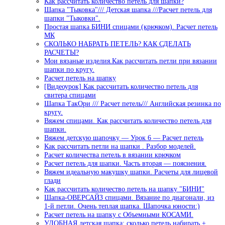
Как рассчитать количество петель для шапки?
Шапка "Тыковка"/// Детская шапка ///Расчет петель для
шапки "Тыковки".
Простая шапка БИНИ спицами (крючком). Расчет петель
МК
СКОЛЬКО НАБРАТЬ ПЕТЕЛЬ? КАК СДЕЛАТЬ
РАСЧЕТЫ?
Мои вязаные изделия.Как рассчитать петли при вязании
шапки по кругу.
Расчет петель на шапку
[Видеоурок] Как рассчитать количество петель для
свитера спицами
Шапка ТакОри /// Расчет петель/// Английская резинка по
кругу.
Вяжем спицами. Как рассчитать количество петель для
шапки.
Вяжем детскую шапочку — Урок 6 — Расчет петель
Как рассчитать петли на шапки . Разбор моделей.
Расчет количества петель в вязании крючком
Расчет петель для шапки. Часть вторая — пояснения.
Вяжем идеальную макушку шапки. Расчеты для лицевой
глади
Как рассчитать количество петель на шапку "БИНИ"
Шапка-ОВЕРСАЙЗ спицами. Вязание по диагонали, из
1-й петли. Очень теплая шапка. Шапочка юности:)
Расчет петель на шапку с Объемными КОСАМИ.
УДОБНАЯ детская шапка: сколько петель набирать +