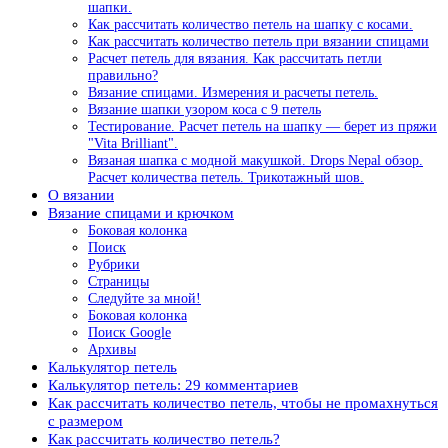
шапки.
Как рассчитать количество петель на шапку с косами.
Как рассчитать количество петель при вязании спицами
Расчет петель для вязания. Как рассчитать петли
правильно?
Вязание спицами. Измерения и расчеты петель.
Вязание шапки узором коса с 9 петель
Тестирование. Расчет петель на шапку — берет из пряжи
"Vita Brilliant".
Вязаная шапка с модной макушкой. Drops Nepal обзор.
Расчет количества петель. Трикотажный шов.
О вязании
Вязание спицами и крючком
Боковая колонка
Поиск
Рубрики
Страницы
Следуйте за мной!
Боковая колонка
Поиск Google
Архивы
Калькулятор петель
Калькулятор петель: 29 комментариев
Как рассчитать количество петель, чтобы не промахнуться
с размером
Как рассчитать количество петель?