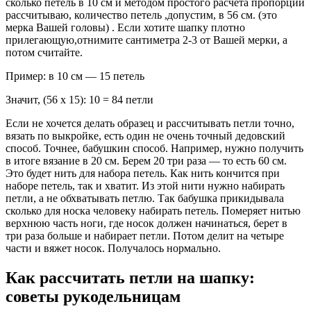
сколько петель в 10 см и методом простого расчета пропорции
рассчитываю, количество петель ,допустим, в 56 см. (это
мерка Вашей головы) . Если хотите шапку плотно
прилегающую,отнимите сантиметра 2-3 от Вашей мерки, а
потом считайте.
Пример: в 10 см — 15 петель
Значит, (56 х 15): 10 = 84 петли
Если не хочется делать образец и рассчитывать петли точно,
вязать по выкройке, есть один не очень точный дедовский
способ. Точнее, бабушкин способ. Например, нужно получить
в итоге вязание в 20 см. Берем 20 три раза — то есть 60 см.
Это будет нить для набора петель. Как нить кончится при
наборе петель, так и хватит. Из этой нити нужно набирать
петли, а не обхватывать петлю. Так бабушка прикидывала
сколько для носка человеку набирать петель. Померяет нитью
верхнюю часть ноги, где носок должен начинаться, берет в
три раза больше и набирает петли. Потом делит на четыре
части и вяжет носок. Получалось нормально.
Как рассчитать петли на шапку:
советы рукодельницам