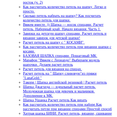
росток (ч. 2)
Как рассчитать количество петель на шапку. Легко и
просто.
Сколько петель набрать на шапку? Как посчитать
количество петель для шапки.
Вяжем вместе..)) Шапка — носок спицами. Расчет
петель. Наборный край. Начало вязания. Часть 1.
Завязки на детскую шапку спицами. Расчет петель и
вязание завязок для детской шапки!
Расчет петель на шапку с " КОСАМИ".
Как рассчитать количество петель при вязании шапки с
косами.
БАЗОВАЯ ШАПКА спицами. Пошаговый МК.
Марафон "Вяжем с Леонардо" Выбираем модель
шапочки. Делаем расчет петель
Расчет петель для вязания на спицах.
Расчет петель на " Шапку сливовую"из пряжи
"LanaGold."
Такори | Шапка английской резинкой | Расчет петель
Шапка Джагхеда — идеальный расчет петель.
Молодежная шапка для девочек и мальчиков.
Дополнение к МК.
Шапка Ушанка Расчет петель Как вязать
Как рассчитать количество петель при наборе.Как
рассчитать петли при вязании спицами.Простой способ
Хитрая шапка БИНИ. Расчет петель, вязание, сшивание