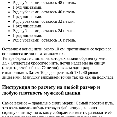
Ряд с убавками, осталось 48 петель.
1 ряд лицевыми.
Ряд с убавками, осталось 40 петель.
1 ряд лицевыми.
Ряд с убавками, осталось 32 петли.
1 ряд лицевыми.
Ряд с убавками, осталось 24 петли.
1 ряд лицевыми.
Ряд с убавками, осталось 16 петель.
Оставляем конец нити около 10 см, протягиваем ее через все
оставшиеся петли и затягиваем их.
Теперь берем те спицы, на которых вязали образец (у меня
3,5). Отплетаем бросовую нить, петли надеваем на спицу
(следите, чтобы было 72 петли), вяжем один ряд
изнаночными. Затем 10 рядов резинкой 1×1. 40 рядов
лицевыми. Макушку закрываем точно так же как на подкладе.
Инструкция по расчету на любой размер и
любую плотность мужской шапки
Самое важное – правильно снять мерки! Самый простой путь,
это взять какую-нибудь готовую фабричную, хорошо
сидящую, шапку того, кому собираетесь вязать, разложите её