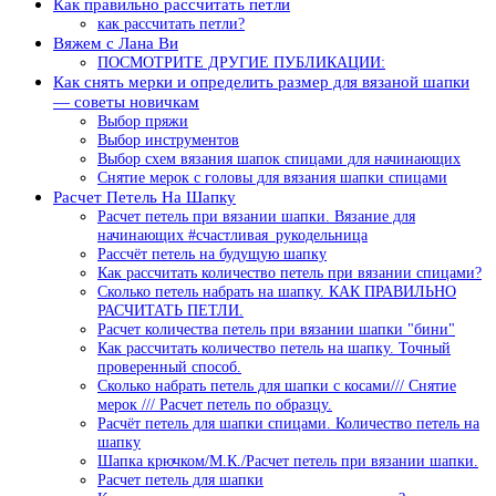
Как правильно рассчитать петли
как рассчитать петли?
Вяжем с Лана Ви
ПОСМОТРИТЕ ДРУГИЕ ПУБЛИКАЦИИ:
Как снять мерки и определить размер для вязаной шапки
— советы новичкам
Выбор пряжи
Выбор инструментов
Выбор схем вязания шапок спицами для начинающих
Снятие мерок с головы для вязания шапки спицами
Расчет Петель На Шапку
Расчет петель при вязании шапки. Вязание для
начинающих #cчастливая_рукодельница
Рассчёт петель на будущую шапку
Как рассчитать количество петель при вязании спицами?
Сколько петель набрать на шапку. КАК ПРАВИЛЬНО
РАСЧИТАТЬ ПЕТЛИ.
Расчет количества петель при вязании шапки "бини"
Как рассчитать количество петель на шапку. Точный
проверенный способ.
Сколько набрать петель для шапки с косами/// Снятие
мерок /// Расчет петель по образцу.
Расчёт петель для шапки спицами. Количество петель на
шапку
Шапка крючком/М.К./Расчет петель при вязании шапки.
Расчет петель для шапки