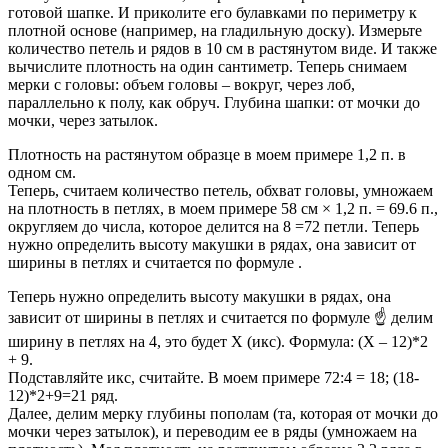
готовой шапке. И приколите его булавками по периметру к
плотной основе (например, на гладильную доску). Измерьте
количество петель и рядов в 10 см в растянутом виде. И также
вычислите плотность на один сантиметр. Теперь снимаем
мерки с головы: объем головы – вокруг, через лоб,
параллельно к полу, как обруч. Глубина шапки: от мочки до
мочки, через затылок.
Плотность на растянутом образце в моем примере 1,2 п. в
одном см.
Теперь, считаем количество петель, обхват головы, умножаем
на плотность в петлях, в моем примере 58 см × 1,2 п. = 69.6 п.,
округляем до числа, которое делится на 8 =72 петли. Теперь
нужно определить высоту макушки в рядах, она зависит от
ширины в петлях и считается по формуле .
Теперь нужно определить высоту макушки в рядах, она
зависит от ширины в петлях и считается по формуле ☝️ делим
ширину в петлях на 4, это будет Х (икс). Формула: (Х – 12)*2
+ 9.
Подставляйте икс, считайте. В моем примере 72:4 = 18; (18-
12)*2+9=21 ряд.
Далее, делим мерку глубины пополам (та, которая от мочки до
мочки через затылок), и переводим ее в ряды (умножаем на