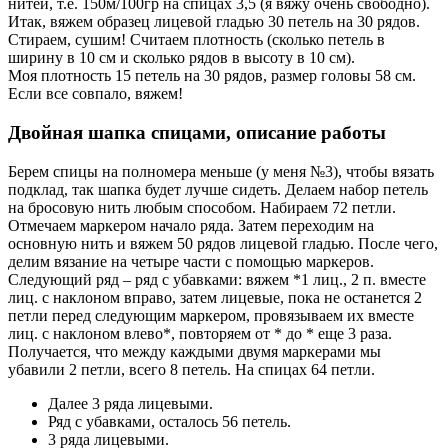
нитей, т.е. 150м/100гр на спицах 3,5 (я вяжу очень свободно).
Итак, вяжем образец лицевой гладью 30 петель на 30 рядов.
Стираем, сушим! Считаем плотность (сколько петель в
ширину в 10 см и сколько рядов в высоту в 10 см).
Моя плотность 15 петель на 30 рядов, размер головы 58 см.
Если все совпало, вяжем!
Двойная шапка спицами, описание работы
Берем спицы на полномера меньше (у меня №3), чтобы вязать
подклад, так шапка будет лучше сидеть. Делаем набор петель
на бросовую нить любым способом. Набираем 72 петли.
Отмечаем маркером начало ряда. Затем переходим на
основную нить и вяжем 50 рядов лицевой гладью. После чего,
делим вязание на четыре части с помощью маркеров.
Следующий ряд – ряд с убавками: вяжем *1 лиц., 2 п. вместе
лиц. с наклоном вправо, затем лицевые, пока не останется 2
петли перед следующим маркером, провязываем их вместе
лиц. с наклоном влево*, повторяем от * до * еще 3 раза.
Получается, что между каждыми двумя маркерами мы
убавили 2 петли, всего 8 петель. На спицах 64 петли.
Далее 3 ряда лицевыми.
Ряд с убавками, осталось 56 петель.
3 ряда лицевыми.