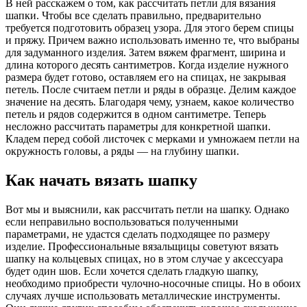
В ней расскажем о том, как рассчитать петли для вязания
шапки. Чтобы все сделать правильно, предварительно
требуется подготовить образец узора. Для этого берем спицы
и пряжу. Причем важно использовать именно те, что выбраны
для задуманного изделия. Затем вяжем фрагмент, ширина и
длина которого десять сантиметров. Когда изделие нужного
размера будет готово, оставляем его на спицах, не закрывая
петель. После считаем петли и ряды в образце. Делим каждое
значение на десять. Благодаря чему, узнаем, какое количество
петель и рядов содержится в одном сантиметре. Теперь
несложно рассчитать параметры для конкретной шапки.
Кладем перед собой листочек с мерками и умножаем петли на
окружность головы, а ряды — на глубину шапки.
Как начать вязать шапку
Вот мы и выяснили, как рассчитать петли на шапку. Однако
если неправильно воспользоваться полученными
параметрами, не удастся сделать подходящее по размеру
изделие. Профессиональные вязальщицы советуют вязать
шапку на кольцевых спицах, но в этом случае у аксессуара
будет один шов. Если хочется сделать гладкую шапку,
необходимо приобрести чулочно-носочные спицы. Но в обоих
случаях лучше использовать металлические инструменты.