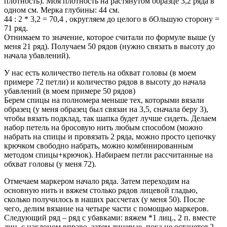
плотность). Моя плотность на растянутом образце 3,2 ряда в
одном см. Мерка глубины: 44 см.
44 : 2 * 3,2 = 70,4 , округляем до целого в бОльшую сторону =
71 ряд.
Отнимаем то значение, которое считали по формуле выше (у
меня 21 ряд). Получаем 50 рядов (нужно связать в высоту до
начала убавлений).
У нас есть количество петель на обхват головы (в моем
примере 72 петли) и количество рядов в высоту до начала
убавлений (в моем примере 50 рядов)
Берем спицы на полномера меньше тех, которыми вязали
образец (у меня образец был связан на 3,5, сначала беру 3),
чтобы вязать подклад, так шапка будет лучше сидеть. Делаем
набор петель на бросовую нить любым способом (можно
набрать на спицы и провязать 2 ряда, можно просто цепочку
крючком свободно набрать, можно комбинированным
методом спицы+крючок). Набираем петли рассчитанные на
обхват головы (у меня 72).
Отмечаем маркером начало ряда. Затем переходим на
основную нить и вяжем столько рядов лицевой гладью,
сколько получилось в наших рассчетах (у меня 50). После
чего, делим вязание на четыре части с помощью маркеров.
Следующий ряд – ряд с убавками: вяжем *1 лиц., 2 п. вместе
лиц. с наклоном вправо, затем лицевые, пока не останется 2