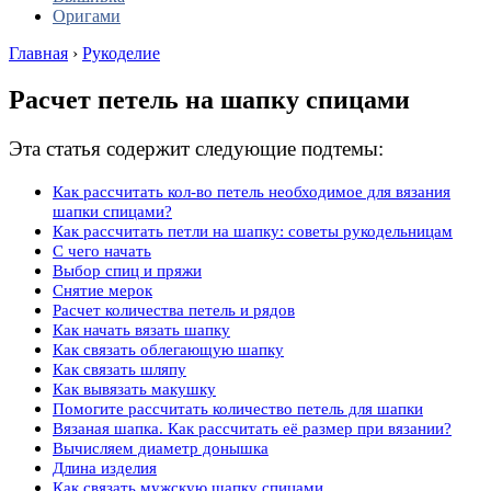
Оригами
Главная
›
Рукоделие
Расчет петель на шапку спицами
Эта статья содержит следующие подтемы:
Как рассчитать кол-во петель необходимое для вязания
шапки спицами?
Как рассчитать петли на шапку: советы рукодельницам
С чего начать
Выбор спиц и пряжи
Снятие мерок
Расчет количества петель и рядов
Как начать вязать шапку
Как связать облегающую шапку
Как связать шляпу
Как вывязать макушку
Помогите рассчитать количество петель для шапки
Вязаная шапка. Как рассчитать её размер при вязании?
Вычисляем диаметр донышка
Длина изделия
Как связать мужскую шапку спицами