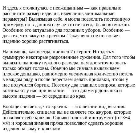
И здесь я столкнулась с неожиданным — как правильно
рассчитать размер изделия, имея лишь минимальные
параметры? Вывязывая себе, я могла позволить постоянную
примерку, но в данном случае это не всегда было возможно.
Особенно это актуально для головных уборов. Особенно —
для тех, что вяжутся крючком. Такая вязка не позволяет
изделию хорошо растягиваться.
На помощь, как всегда, пришел Интернет. Но здесь я
суммирую некоторые разрозненные суждения. Для того чтобы
вывязать шапочку нужного размера, нам достаточно знать
только обхват головы. Обычно мы сначала вывязываем
плоское донышко, равномерно увеличивая количество петель
в каждом ряду, а после перестаем делать прибавки, чтобы у
нас получился бортик. Поэтому два главных вопроса, которые
возникают у нас при вязании — это диаметр донышка и
высота изделия — от середины до края.
Вообще считается, что крючок — это летний вид вязания.
Действительно, спицами вы не свяжете тех ажуров, которые
позволяет себе крючок. Однако толстый инструмент (от 3−4
мм) и хорошая зимняя пряжа позволяют сделать хорошие
изделия на зиму и крючком.