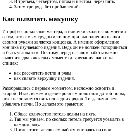
В третьем, четвертом, пятом и шестом- через пять.
Затем три ряда без прибавлений.
Как вывязать макушку
И профессиональные мастера, и новички сходятся во мнении
о том, что самым трудным этапом при выполнении шапки
своими руками является концовка. А именно оформление
кончика изучаемого изделия. Ведь он не должен топорщиться
и быть угловатым. Поэтому перед началом работы важно
выяснить два ключевых момента для вязания шапки на
спицах:
как рассчитать петли и ряды;
как связать верхушку изделия.
Разобравшись с первым моментом, несложно освоить и
второй. Итак, вяжем изделие ровным полотном до той поры,
пока не останется пять последних рядов. Тогда начинаем
убавлять петли. Но делаем это грамотно:
Общее количество петель делим на пять.
Так мы узнаем, по сколько петель требуется убавлять в
каждом ряду.
После этого завершаем работу, опираясь на свои