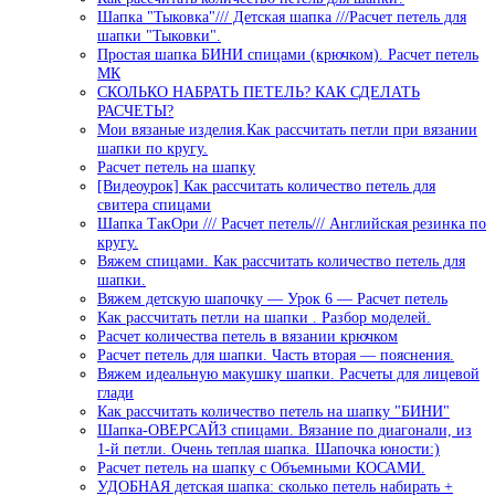
Шапка "Тыковка"/// Детская шапка ///Расчет петель для
шапки "Тыковки".
Простая шапка БИНИ спицами (крючком). Расчет петель
МК
СКОЛЬКО НАБРАТЬ ПЕТЕЛЬ? КАК СДЕЛАТЬ
РАСЧЕТЫ?
Мои вязаные изделия.Как рассчитать петли при вязании
шапки по кругу.
Расчет петель на шапку
[Видеоурок] Как рассчитать количество петель для
свитера спицами
Шапка ТакОри /// Расчет петель/// Английская резинка по
кругу.
Вяжем спицами. Как рассчитать количество петель для
шапки.
Вяжем детскую шапочку — Урок 6 — Расчет петель
Как рассчитать петли на шапки . Разбор моделей.
Расчет количества петель в вязании крючком
Расчет петель для шапки. Часть вторая — пояснения.
Вяжем идеальную макушку шапки. Расчеты для лицевой
глади
Как рассчитать количество петель на шапку "БИНИ"
Шапка-ОВЕРСАЙЗ спицами. Вязание по диагонали, из
1-й петли. Очень теплая шапка. Шапочка юности:)
Расчет петель на шапку с Объемными КОСАМИ.
УДОБНАЯ детская шапка: сколько петель набирать +