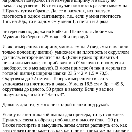
на ровной поверхности и измерьте ширину и высоту до
начала скругления. В этом случае плотность рассчитываем на
НЕрастянутом образце. Далее в расчетах, используем
плотность в одном сантиметре, т.е., если у меня плотность
15п. на 30р., то в одном см у меня 1,5 петли и 3 ряда.
интересная подборка на knitka.ru Шапка для Любимых
Мужчин Выбери из 25 моделей и порадуй
Итак, измеренную ширину, умножаем на 2 (ведь мы измерили
только половину шапки), умножаем на плотность и округляем
до числа, которое делится на 8. (Если нужно прибавить 4
петли или меньше, то прибавляем в бОльшую сторону, если
наоборот, то в меньшую). В моем примере (я так и мерила по
готовой шапке): ширина шапки 23,5 × 2 × 1,5 = 70,5.
Округляем до 72 петель. Теперь измеренную высоту
умножаем на плотность в рядах. У меня 16,5 см × 3р. = 49,5,
округляем до целого, 50 рядов в высоту. Если у вас все
получилось, читайте “Часть 3″.
Дальше, для тех, у кого нет старой шапки под рукой.
Если у вас нет никакой шапки для примера, то тут сложнее.
Придется связать образец побольше в высоту (еще +20 р).
Также постирать и высушить, затем слегка растянуть его, как
вам субъективно кажется, как растянется трикотаж на голове в