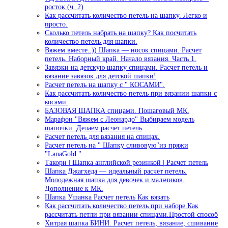
росток (ч. 2)
Как рассчитать количество петель на шапку. Легко и
просто.
Сколько петель набрать на шапку? Как посчитать
количество петель для шапки.
Вяжем вместе..)) Шапка — носок спицами. Расчет
петель. Наборный край. Начало вязания. Часть 1.
Завязки на детскую шапку спицами. Расчет петель и
вязание завязок для детской шапки!
Расчет петель на шапку с " КОСАМИ".
Как рассчитать количество петель при вязании шапки с
косами.
БАЗОВАЯ ШАПКА спицами. Пошаговый МК.
Марафон "Вяжем с Леонардо" Выбираем модель
шапочки. Делаем расчет петель
Расчет петель для вязания на спицах.
Расчет петель на " Шапку сливовую"из пряжи
"LanaGold."
Такори | Шапка английской резинкой | Расчет петель
Шапка Джагхеда — идеальный расчет петель.
Молодежная шапка для девочек и мальчиков.
Дополнение к МК.
Шапка Ушанка Расчет петель Как вязать
Как рассчитать количество петель при наборе.Как
рассчитать петли при вязании спицами.Простой способ
Хитрая шапка БИНИ. Расчет петель, вязание, сшивание