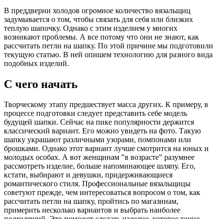
В преддверии холодов огромное количество вязальщиц
задумывается о том, чтобы связать для себя или близких
теплую шапочку. Однако с этим изделием у многих
возникают проблемы. А все потому что они не знают, как
рассчитать петли на шапку. По этой причине мы подготовили
текущую статью. В ней опишем технологию для разного вида
подобных изделий.
С чего начать
Творческому этапу предшествует масса других. К примеру, в
процессе подготовки следует представить себе модель
будущей шапки. Сейчас на пике популярности держится
классический вариант. Его можно увидеть на фото. Такую
шапку украшают различными узорами, помпонами или
брошками. Однако этот вариант лучше смотрится на юных и
молодых особах. А вот женщинам "в возрасте" разумнее
рассмотреть изделие, больше напоминающее шляпу. Его,
кстати, выбирают и девушки, придерживающиеся
романтического стиля. Профессиональные вязальщицы
советуют прежде, чем интересоваться вопросом о том, как
рассчитать петли на шапку, пройтись по магазинам,
примерить несколько вариантов и выбрать наиболее
подходящий. Это поможет сделать изделие, которое точно