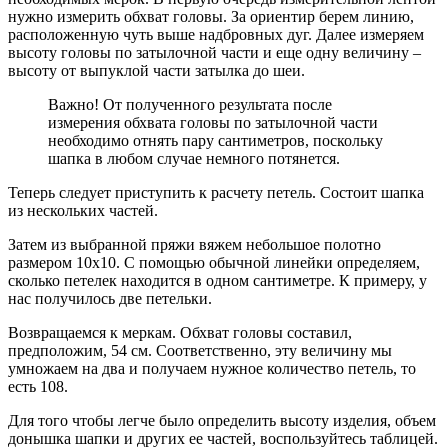
нужно измерить обхват головы. За ориентир берем линию,
расположенную чуть выше надбровных дуг. Далее измеряем
высоту головы по затылочной части и еще одну величину –
высоту от выпуклой части затылка до шеи.
Важно! От полученного результата после
измерения обхвата головы по затылочной части
необходимо отнять пару сантиметров, поскольку
шапка в любом случае немного потянется.
Теперь следует приступить к расчету петель. Состоит шапка
из нескольких частей.
Затем из выбранной пряжи вяжем небольшое полотно
размером 10х10. С помощью обычной линейки определяем,
сколько петелек находится в одном сантиметре. К примеру, у
нас получилось две петельки.
Возвращаемся к меркам. Обхват головы составил,
предположим, 54 см. Соответственно, эту величину мы
умножаем на два и получаем нужное количество петель, то
есть 108.
Для того чтобы легче было определить высоту изделия, объем
донышка шапки и других ее частей, воспользуйтесь таблицей.