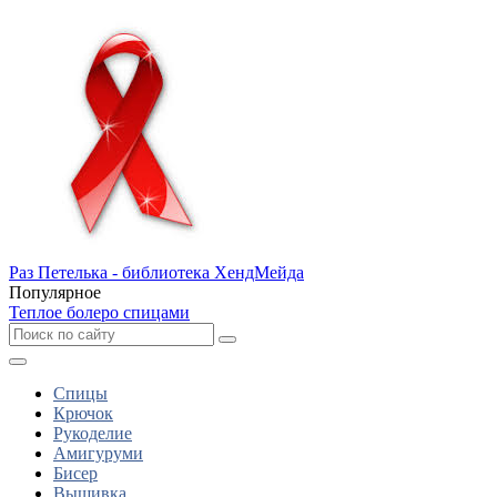
Раз Петелька - библиотека ХендМейда
Популярное
Теплое болеро спицами
Спицы
Крючок
Рукоделие
Амигуруми
Бисер
Вышивка