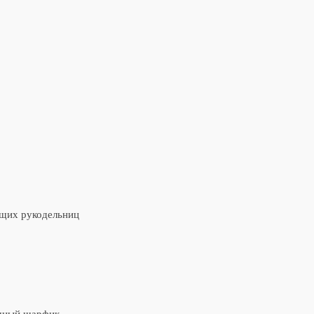
ющих рукодельниц
ичный шарфик