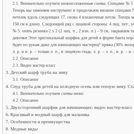
Внимательно изучите нижеизложенные схемы: Спицами № 5 наб
Теперь мы заменяем инструмент и продолжаем вязание спицами № 
петелек вдоль следующих 17, снова 4 изнаночные петли. Теперь мы
150 см в длину. Следующий ряд с лицевой стороны: 4 лиц. пет., уб
№ 5: опять резинка 2 х 2 (2 лиц. п., 2 изн. п.) – 9 см, закрыв
девочки Этот оригинальный шарфик для детей в форме банта пор
будет по рукам даже для начинающих мастериц! пряжа (30% мохер,
л. р. и и. р. – только л. п., и лицевую гладь: л. р. – л. п., и. р. – и. 
Описание
Видео мастер-класс
Детский шарф труба на зиму
Описание
Снуд труба для детей на холодную осень или теплую зиму. С
Внимательно изучаем схемы ниже:
Описание
Двухсторонний шарфик для начинающих: видео мастер-класс
Красивый и модный шарф для мальчика
Особенности и преимущества
Модные виды