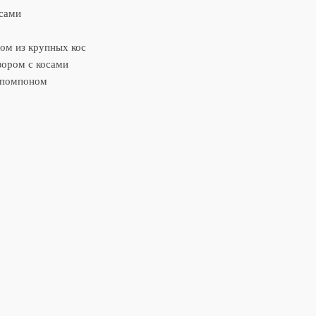
осами
ом из крупных кос
ором с косами
с помпоном