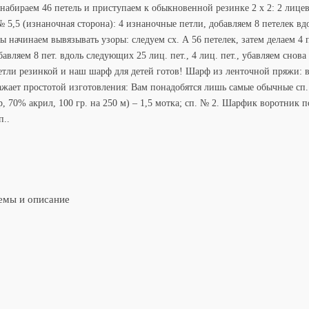
ираем 46 петель и приступаем к обыкновенной резинке 2 х 2: 2 лицевые
5,5 (изнаночная сторона): 4 изнаночные петли, добавляем 8 петелек в
 начинаем вывязывать узоры: следуем сх. А 56 петелек, затем делаем 4 п
авляем 8 пет. вдоль следующих 25 лиц. пет., 4 лиц. пет., убавляем снова 
аем петли резинкой и наш шарф для детей готов! Шарф из ленточной пряжи
ажает простотой изготовления: Вам понадобятся лишь самые обычные сп
 70% акрил, 100 гр. на 250 м) – 1,5 мотка; сп. № 2. Шарфик воротник по
п..
хемы и описание