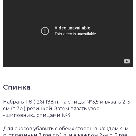
Спинка
Набрать 118 (126) 1З8 п. на спицы №3,5 и вязать 2, 5
см (= 7р.) резинкой. Затем вязать узор
«шиповник» спицами №4.
Для скосов убавить с обеих сторон в каждом 4-м
р. от резинки 7 раз по 1 п. и в каждом 2-м р. 5 раз