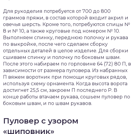
Для рукоделия потребуется от 700 до 800
граммов пряжи, в состав которой входит акрил и
овечья шерсть. Кроме того, потребуются спицы №
8 и № 10, а также круговые под номером № 10.
Выполняем спинку, переднюю полочку и рукава
по выкройке, после чего сделаем сборку
отдельных деталей в целое изделие. Для сборки
сшиваем спинку и полочку по боковым швам.
После этого набираем по горловине 64 (72) 80 П, в
зависимости от размера пуловера. Из набранных
П вяжем воротник при помощи круговых рядов,
используя схему орнамента. Когда высота ворота
достигнет 25,5 см, закроем П последнего Р. В
конце работы втачаем рукава, сошьем пуловер по
боковым швам, и по швам рукавов.
Пуловер с узором
«шиповник»