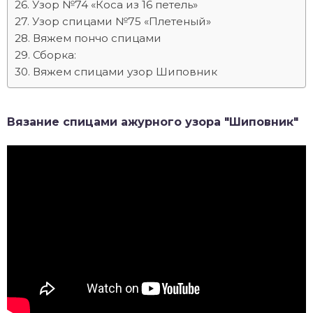
Узор №74 «Коса из 16 петель»
Узор спицами №75 «Плетеный»
Вяжем пончо спицами
Сборка:
Вяжем спицами узор Шиповник
Вязание спицами ажурного узора "Шиповник"