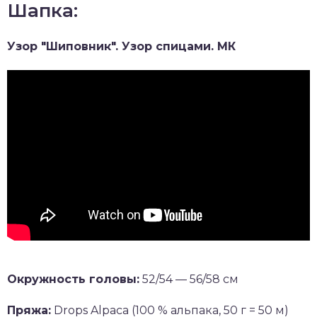
Шапка:
Узор "Шиповник". Узор спицами. МК
Окружность головы:
52/54 — 56/58 см
Пряжа:
Drops Alpaca (100 % альпака, 50 г = 50 м)