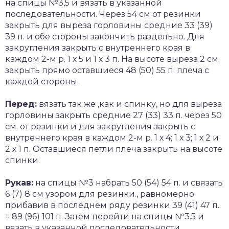
на спицы №3,5 и вязать в указанной
последовательности. Через 54 см от резинки
закрыть для выреза горловины средние 33 (39)
39 п. и обе стороны закончить раздельно. Для
закругления закрыть с внутреннего края в
каждом 2-м р. 1 х 5 и 1 х 3 п. На высоте выреза 2 см.
закрыть прямо оставшиеся 48 (50) 55 п. плеча с
каждой стороны.
Перед:
вязать так же ,как и спинку, но для выреза
горловины закрыть средние 27 (33) 33 п. через 50
см. от резинки и для закругления закрыть с
внутреннего края в каждом 2-м р. 1 х 4; 1 х 3; 1 х 2 и
2 х 1 п. Оставшиеся петли плеча закрыть на высоте
спинки.
Рукав:
на спицы №3 набрать 50 (54) 54 п. и связать
6 (7) 8 см узором для резинки., равномерно
прибавив в последнем ряду резинки 39 (41) 47 п.
= 89 (96) 101 п. Затем перейти на спицы №3.5 и
вязать в указанной последовательности,