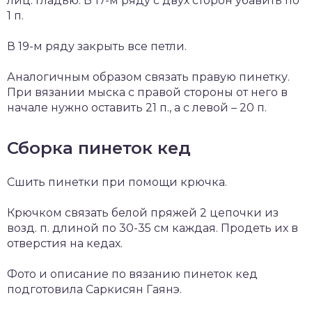
лиц. гладью. В 17-м ряду с двух сторон убавить по
1 п.
В 19-м ряду закрыть все петли.
Аналогичным образом связать правую пинетку.
При вязании мыска с правой стороны от него в
начале нужно оставить 21 п., а с левой – 20 п.
Сборка пинеток кед
Сшить пинетки при помощи крючка.
Крючком связать белой пряжей 2 цепочки из
возд. п. длиной по 30-35 см каждая. Продеть их в
отверстия на кедах.
Фото и описание по вязанию пинеток кед
подготовила Саркисян Гаянэ.