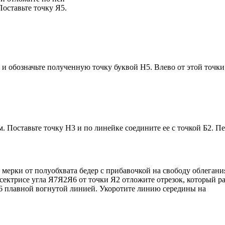
Поставьте точку Я5.
и обозначьте полученную точку буквой Н5. Влево от этой точки
. Поставьте точку Н3 и по линейке соедините ее с точкой Б2. П
мерки от полуобхвата бедер с прибавочкой на свободу облегания
сектрисе угла Я7Я2Я6 от точки Я2 отложите отрезок, который ра
Я6 плавной вогнутой линией. Укоротите линию середины на