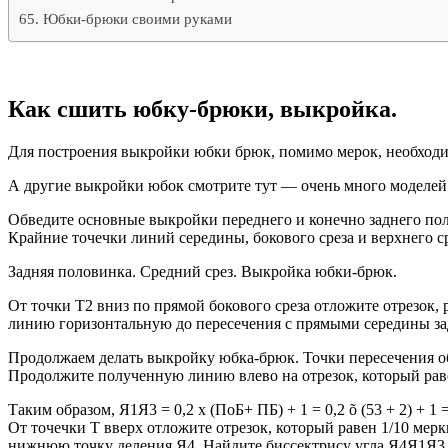
Юбки-брюки своими руками
Как сшить юбку-брюки, выкройка.
Для построения выкройки юбки брюк, помимо мерок, необходимы
А другие выкройки юбок смотрите тут — очень много моделей
Обведите основные выкройки переднего и конечно заднего по
Крайние точечки линий середины, бокового среза и верхнего ср
Задняя половинка. Средний срез. Выкройка юбки-брюк.
От точки Т2 вниз по прямой бокового среза отложите отрезок, 
линию горизонтальную до пересечения с прямыми середины за
Продолжаем делать выкройку юбка-брюк. Точки пересечения об
Продолжите полученную линию влево на отрезок, который равен
Таким образом, Я1Я3 = 0,2 х (ПоБ+ ПБ) + 1 = 0,2 õ (53 + 2) + 1 =
От точечки Т вверх отложите отрезок, который равен 1/10 мерк
нижнюю точку деления Я4. Найдите биссектрису угла Я4Я1Я3 