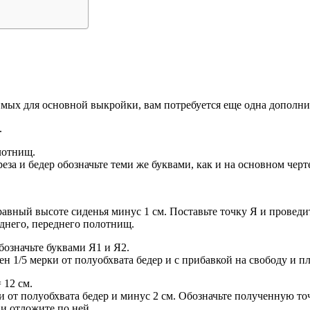
х для основной выкройки, вам потребуется еще одна дополнител
.
лотнищ.
еза и бедер обозначьте теми же буквами, как и на основном черт
равный высоте сиденья минус 1 см. Поставьте точку Я и проведит
днего, переднего полотнищ.
означьте буквами Я1 и Я2.
 1/5 мерки от полуобхвата бедер и с прибавкой на свободу и пл
 12 см.
и от полуобхвата бедер и минус 2 см. Обозначьте полученную точ
и отложите по ней