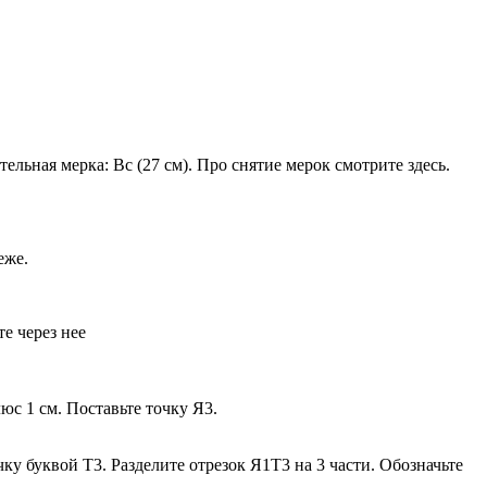
ьная мерка: Вс (27 см). Про снятие мерок смотрите здесь.
еже.
е через нее
юс 1 см. Поставьте точку Я3.
ку буквой Т3. Разделите отрезок Я1Т3 на 3 части. Обозначьте