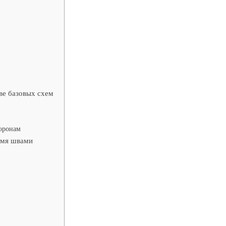
ве базовых схем
торонам
умя швами