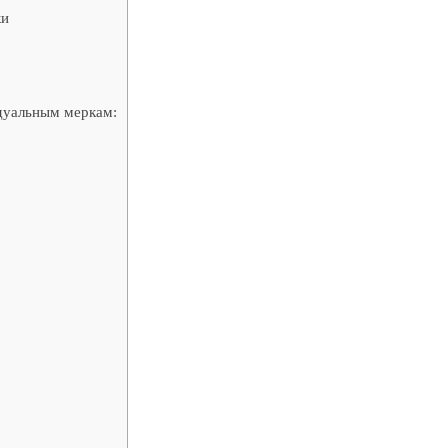
ки
дуальным меркам: