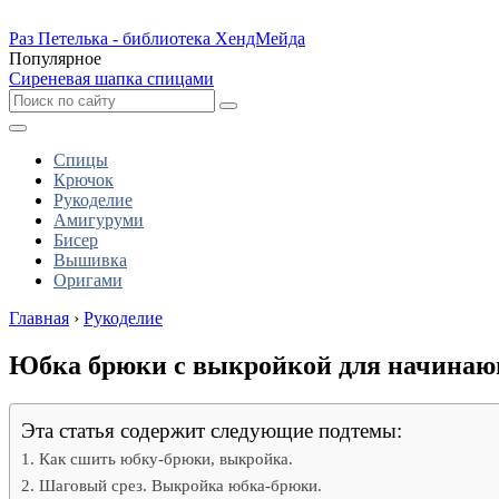
Раз Петелька - библиотека ХендМейда
Популярное
Сиреневая шапка спицами
Спицы
Крючок
Рукоделие
Амигуруми
Бисер
Вышивка
Оригами
Главная
›
Рукоделие
Юбка брюки с выкройкой для начина
Эта статья содержит следующие подтемы:
Как сшить юбку-брюки, выкройка.
Шаговый срез. Выкройка юбка-брюки.