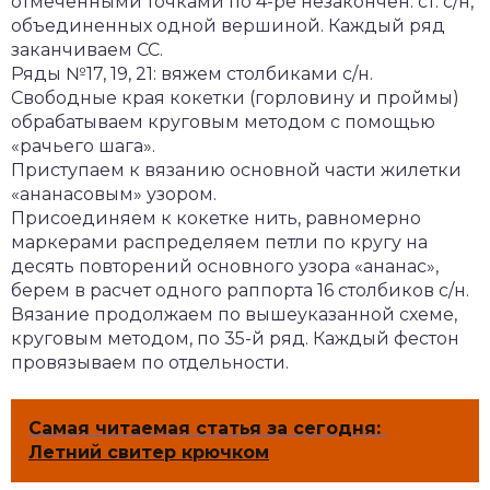
отмеченными точками по 4-ре незакончен. ст. с/н,
объединенных одной вершиной. Каждый ряд
заканчиваем СС.
Ряды №17, 19, 21: вяжем столбиками с/н.
Свободные края кокетки (горловину и проймы)
обрабатываем круговым методом с помощью
«рачьего шага».
Приступаем к вязанию основной части жилетки
«ананасовым» узором.
Присоединяем к кокетке нить, равномерно
маркерами распределяем петли по кругу на
десять повторений основного узора «ананас»,
берем в расчет одного раппорта 16 столбиков с/н.
Вязание продолжаем по вышеуказанной схеме,
круговым методом, по 35-й ряд. Каждый фестон
провязываем по отдельности.
Самая читаемая статья за сегодня:
Летний свитер крючком