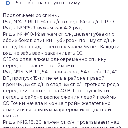
15 ст. с/н – на левую пройму.
Продолжаем со спинки.
Ряд №4: 3 ВПП, 64 ст. с/н в след. 64 ст. с/н ПР. СС.
Ряды №№5-9: вяжем как 4-й ряд.
Ряды №№10-14: вяжем ст. с/н, делаем убавки с
обеих боков спинки – убираем по 1-му ст. с/н, к
концу 14-го ряда всего получаем 55 пет. Каждый
ряд не забываем заканчивать СС.
С 15-го ряда: вяжем одновременно спинку,
переднюю часть с проймами.
Ряд №15: 3 ВПП, 54 ст. с/н в след. 54 ст. с/н ПР, 40
ВП, пропуск 15-ти петель в районе правой
проймы, 65 ст. с/н в след. 65 ст. с/н третьего ряда
передней части. Снова 40 ВП, пропуск 15-ти
петель в районе расположения левой проймы.
СС. Точки начала и конца пройм желательно
отметить вязальным маркером или цветной
нитью.
Ряды №16, 18, 20: вяжем ст. с/н, провязываем над