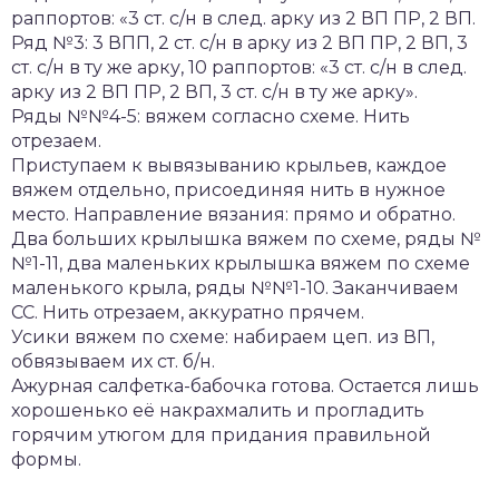
раппортов: «3 ст. с/н в след. арку из 2 ВП ПР, 2 ВП.
Ряд №3: 3 ВПП, 2 ст. с/н в арку из 2 ВП ПР, 2 ВП, 3
ст. с/н в ту же арку, 10 раппортов: «3 ст. с/н в след.
арку из 2 ВП ПР, 2 ВП, 3 ст. с/н в ту же арку».
Ряды №№4-5: вяжем согласно схеме. Нить
отрезаем.
Приступаем к вывязыванию крыльев, каждое
вяжем отдельно, присоединяя нить в нужное
место. Направление вязания: прямо и обратно.
Два больших крылышка вяжем по схеме, ряды №
№1-11, два маленьких крылышка вяжем по схеме
маленького крыла, ряды №№1-10. Заканчиваем
СС. Нить отрезаем, аккуратно прячем.
Усики вяжем по схеме: набираем цеп. из ВП,
обвязываем их ст. б/н.
Ажурная салфетка-бабочка готова. Остается лишь
хорошенько её накрахмалить и прогладить
горячим утюгом для придания правильной
формы.