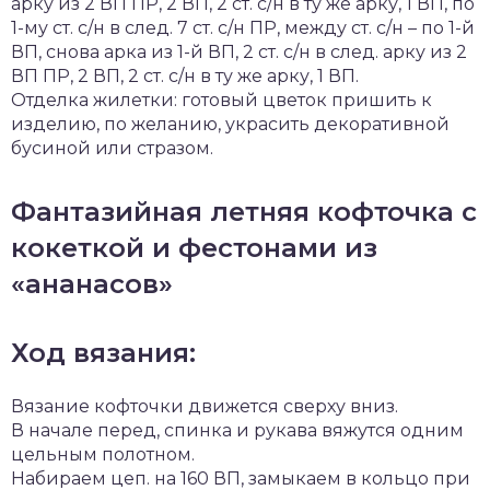
арку из 2 ВП ПР, 2 ВП, 2 ст. с/н в ту же арку, 1 ВП, по
1-му ст. с/н в след. 7 ст. с/н ПР, между ст. с/н – по 1-й
ВП, снова арка из 1-й ВП, 2 ст. с/н в след. арку из 2
ВП ПР, 2 ВП, 2 ст. с/н в ту же арку, 1 ВП.
Отделка жилетки: готовый цветок пришить к
изделию, по желанию, украсить декоративной
бусиной или стразом.
Фантазийная летняя кофточка с
кокеткой и фестонами из
«ананасов»
Ход вязания:
Вязание кофточки движется сверху вниз.
В начале перед, спинка и рукава вяжутся одним
цельным полотном.
Набираем цеп. на 160 ВП, замыкаем в кольцо при