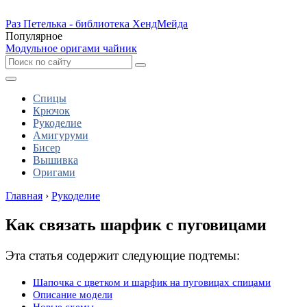
Раз Петелька - библиотека ХендМейда
Популярное
Модульное оригами чайник
Спицы
Крючок
Рукоделие
Амигуруми
Бисер
Вышивка
Оригами
Главная
›
Рукоделие
Как связать шарфик с пуговицами
Эта статья содержит следующие подтемы:
Шапочка с цветком и шарфик на пуговицах спицами
Описание модели
Новые схемы