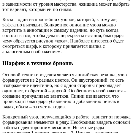
в зависимости от уровня мастерства, женщина может выбрать
тот вариант, который ей по силам.
Косы – один из простейших узоров, который, к тому же,
эффектно выглядит. Конкретное описание узора можно
встретить в аннотации к самому изделию, но суть всегда
состоит в том, чтобы делать перекресты вязания, благодаря
чему образуется рисунок «коса». Наиболее интересно будет
смотреться шарф, к которому прилагается шапка с
аналогичным изображением.
Шарфик в технике бриошь
Основой техники изделия является английская резинка, узор
формируется из 2 разных цветов. Он двусторонний, то есть
изображение идентично, но с одной стороны преобладает
один цвет, с обратной – другой. Особенность изображения –
создание причудливых завитков. Линии извиваются, что
происходит благодаря убавлению и добавлению петель в
рядах, объем – за счет накидов.
Конкретный узор, получающийся в работе, зависит от порядка
формирования элементов в ряду. Необходимо владеть основой
работы с двусторонним вязанием. Нечетные ряды
выполняются 1 цветом, четные – 2. Начало – двуцветная