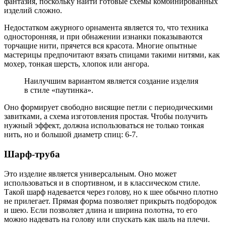
фантазия, поскольку найти готовые схемы комбинированных
изделий сложно.
Недостатком ажурного орнамента является то, что техника
односторонняя, и при обнажении изнанки показываются
торчащие нити, прячется вся красота. Многие опытные
мастерицы предпочитают вязать спицами такими нитями, как
мохер, тонкая шерсть, хлопок или ангора.
Наилучшим вариантом является создание изделия
в стиле «паутинка».
Оно формирует свободно висящие петли с периодическими
завитками, а схема изготовления простая. Чтобы получить
нужный эффект, должна использоваться не только тонкая
нить, но и большой диаметр спиц: 6-7.
Шарф-труба
Это изделие является универсальным. Оно может
использоваться и в спортивном, и в классическом стиле.
Такой шарф надевается через голову, но к шее обычно плотно
не прилегает. Прямая форма позволяет прикрыть подбородок
и шею. Если позволяет длина и ширина полотна, то его
можно надевать на голову или спускать как шаль на плечи.