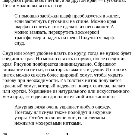
шарфика пришивают петли, а на другой край — пуговицы.
Петли можно вывязать сразу.
С помощью застёжки шарф преобразуется в жилет,
если застегнуть пуговицы на спине. Можно края
шарфика сшить и тоже сделать из него жилет. А
можно завязать, перекрутить восьмёркой
трансформер и надеть на шею. Получится шарф-
снуд.
Снуд или хомут удобнее вязать по кругу, тогда не нужно будет
соединять края. Но можно связать и прямо, после соединив
края. Рисунок подбирается индивидуально. Обращают
внимание на нитки, из которых вяжется изделие. Из тонких
ниток можно связать более широкий хомут, чтобы укрыть
голову при необходимости. Из толстых ниток получается
красивый хомут, который надевают поверх свитера, пальто
или куртки. Украшение из натурального или искусственного
меха придаст изделию дополнительной изысканности.
Ажурная вязка очень украшает любую одежду.
Поэтому для снуда также подойдут и ажурные
узоры. Особенно хороши они, если связаны
нежными мохеровыми нитками.