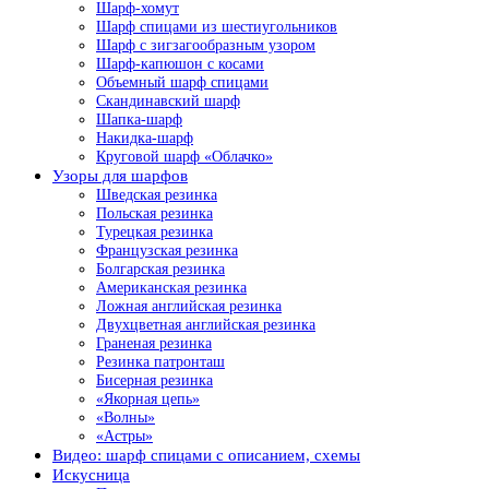
Шарф-хомут
Шарф спицами из шестиугольников
Шарф с зигзагообразным узором
Шарф-капюшон с косами
Объемный шарф спицами
Скандинавский шарф
Шапка-шарф
Накидка-шарф
Круговой шарф «Облачко»
Узоры для шарфов
Шведская резинка
Польская резинка
Турецкая резинка
Французская резинка
Болгарская резинка
Американская резинка
Ложная английская резинка
Двухцветная английская резинка
Граненая резинка
Резинка патронташ
Бисерная резинка
«Якорная цепь»
«Волны»
«Астры»
Видео: шарф спицами с описанием, схемы
Искусница