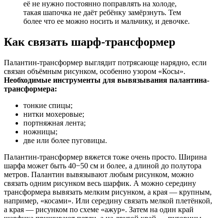
её не нужно постоянно поправлять на холоде,
такая шапочка не даёт ребёнку замёрзнуть. Тем
более что ее можно носить и мальчику, и девочке.
Как связать шарф-трансформер
Палантин-трансформер выглядит потрясающе нарядно, если
связан объёмным рисунком, особенно узором «Косы».
Необходимые инструменты для вывязывания палантина-
трансформера:
тонкие спицы;
нитки мохеровые;
портняжная лента;
ножницы;
две или более пуговицы.
Палантин-трансформер вяжется тоже очень просто. Ширина
шарфа может быть 40−50 см и более, а длиной до полутора
метров. Палантин вывязывают любым рисунком, можно
связать одним рисунком весь шарфик. А можно середину
трансформера вывязать мелким рисунком, а края — крупным,
например, «косами». Или середину связать мелкой плетёнкой,
а края — рисунком по схеме «ажур». Затем на один край