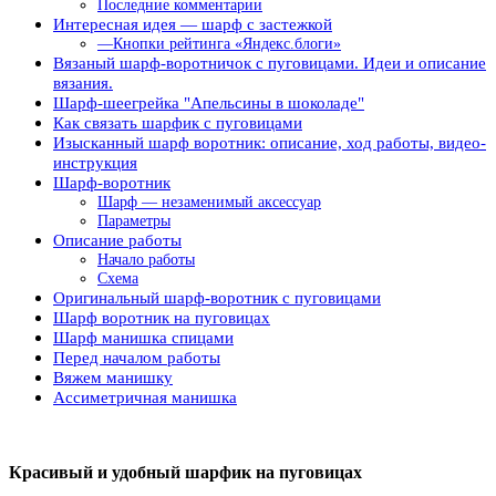
Последние комментарии
Интересная идея — шарф с застежкой
—Кнопки рейтинга «Яндекс.блоги»
Вязаный шарф-воротничок с пуговицами. Идеи и описание
вязания.
Шарф-шеегрейка "Апельсины в шоколаде"
Как связать шарфик с пуговицами
Изысканный шарф воротник: описание, ход работы, видео-
инструкция
Шарф-воротник
Шарф — незаменимый аксессуар
Параметры
Описание работы
Начало работы
Схема
Оригинальный шарф-воротник с пуговицами
Шарф воротник на пуговицах
Шарф манишка спицами
Перед началом работы
Вяжем манишку
Ассиметричная манишка
Красивый и удобный шарфик на пуговицах