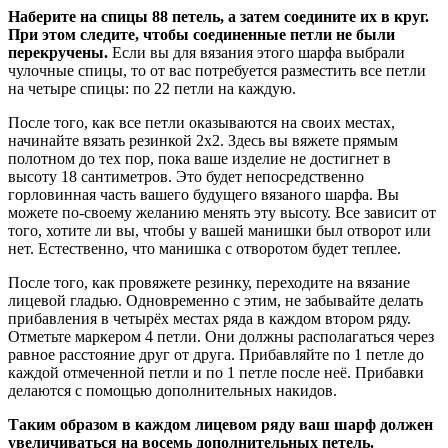
Наберите на спицы 88 петель, а затем соедините их в круг.
При этом следите, чтобы соединенные петли не были
перекручены.
Если вы для вязания этого шарфа выбрали
чулочные спицы, то от вас потребуется разместить все петли
на четыре спицы: по 22 петли на каждую.
После того, как все петли оказываются на своих местах,
начинайте вязать резинкой 2х2. Здесь вы вяжете прямым
полотном до тех пор, пока ваше изделие не достигнет в
высоту 18 сантиметров. Это будет непосредственно
горловинная часть вашего будущего вязаного шарфа. Вы
можете по-своему желанию менять эту высоту. Все зависит от
того, хотите ли вы, чтобы у вашей манишки был отворот или
нет. Естественно, что манишка с отворотом будет теплее.
После того, как провяжете резинку, переходите на вязание
лицевой гладью. Одновременно с этим, не забывайте делать
прибавления в четырёх местах ряда в каждом втором ряду.
Отметьте маркером 4 петли. Они должны располагаться через
равное расстояние друг от друга. Прибавляйте по 1 петле до
каждой отмеченной петли и по 1 петле после неё. Прибавки
делаются с помощью дополнительных накидов.
Таким образом в каждом лицевом ряду ваш шарф должен
увеличиваться на восемь дополнительных петель.