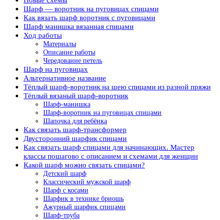
Шарф — воротник на пуговицах спицами
Как вязать шарф воротник с пуговицами
Шарф манишка вязанная спицами
Ход работы
Материалы
Описание работы
Чередование петель
Шарф на пуговицах
Альтернативное название
Тёплый шарф-воротник на шею спицами из разной пряжи
Тёплый вязаный шарф-воротник
Шарф-манишка
Шарф-воротник на пуговицах спицами
Шапочка для ребёнка
Как связать шарф-трансформер
Двусторонний шарфик спицами
Как связать шарф спицами для начинающих. Мастер
классы пошагово с описанием и схемами для женщин
Какой шарф можно связать спицами?
Детский шарф
Классический мужской шарф
Шарф с косами
Шарфик в технике бриошь
Ажурный шарфик спицами
Шарф-труба