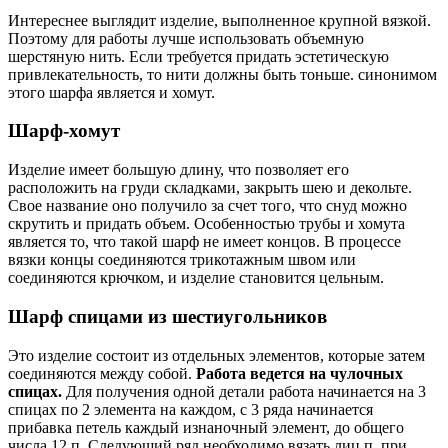
Интереснее выглядит изделие, выполненное крупной вязкой.
Поэтому для работы лучше использовать объемную
шерстяную нить. Если требуется придать эстетическую
привлекательность, то нити должны быть тоньше. синонимом
этого шарфа является и хомут.
Шарф-хомут
Изделие имеет большую длину, что позволяет его
расположить на груди складками, закрыть шею и декольте.
Свое название оно получило за счет того, что снуд можно
скрутить и придать объем. Особенностью трубы и хомута
является то, что такой шарф не имеет концов. В процессе
вязки концы соединяются трикотажным швом или
соединяются крючком, и изделие становится цельным.
Шарф спицами из шестиугольников
Это изделие состоит из отдельных элементов, которые затем
соединяются между собой.
Работа ведется на чулочных
спицах.
Для получения одной детали работа начинается на 3
спицах по 2 элемента на каждом, с 3 ряда начинается
прибавка петель каждый изнаночный элемент, до общего
числа 12 п. Следующий ряд необходимо вязать лиц.п, при