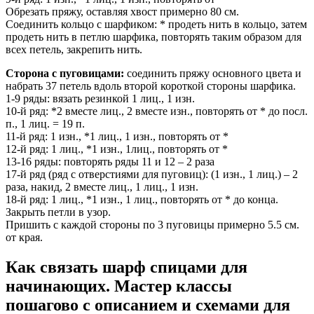
Обрезать пряжу, оставляя хвост примерно 80 см.
Соединить кольцо с шарфиком: * продеть нить в кольцо, затем
продеть нить в петлю шарфика, повторять таким образом для
всех петель, закрепить нить.
Сторона с пуговицами:
соединить пряжу основного цвета и
набрать 37 петель вдоль второй короткой стороны шарфика.
1-9 ряды: вязать резинкой 1 лиц., 1 изн.
10-й ряд: *2 вместе лиц., 2 вместе изн., повторять от * до посл.
п., 1 лиц. = 19 п.
11-й ряд: 1 изн., *1 лиц., 1 изн., повторять от *
12-й ряд: 1 лиц., *1 изн., 1лиц., повторять от *
13-16 ряды: повторять ряды 11 и 12 – 2 раза
17-й ряд (ряд с отверстиями для пуговиц): (1 изн., 1 лиц.) – 2
раза, накид, 2 вместе лиц., 1 лиц., 1 изн.
18-й ряд: 1 лиц., *1 изн., 1 лиц., повторять от * до конца.
Закрыть петли в узор.
Пришить с каждой стороны по 3 пуговицы примерно 5.5 см.
от края.
Как связать шарф спицами для
начинающих. Мастер классы
пошагово с описанием и схемами для