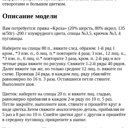
отворотами и большим цветком.
Описание модели
Вам потребуется: пряжа «Кроха» (20% шерсть, 80% акрил, 135
м/50г) -200 г изумрудного цвета, спицы №3,5, крючок №3, 4
пуговицы.
Наберите на спицы 80 п., вяжите след. образом: 1-й ряд 1
кром., *3 изн. п., б лиц. п.* повторите 4 раза; 3 изн., 12 лиц. п.,
*3 изн. п., 6 лиц. п.* повторите 3 раза, кром. п. 2-й ряд и все
четные ряды вяжите по рисунку. Свяжите 1-2-й ряды 40 рядов.
Далее вяжите так же, но только средние 12 лиц. п. вяжите по
схеме. Провязав 24 ряда, в каждом лиц. ряду убавляйте
равномерно по 16 п. 3 раза. Оставшиеся петли стяните.
Выполните шов.
Цветок: наберите на спицы 20 п. и вяжите лиц. гладью,
равномерно прибавляя в каждом 2-м ряду по 10 п. 5 раз.
Петли закройте, выполните шов, стяните и прошейте круг в
виде цветка.Затем свяжите аналогичную деталь, прибавляя не
5 раз а 8 раз по 10 п. Сшейте цветки друг с другом и пришейте
в середину пуговицу, прикрепите к шапке.