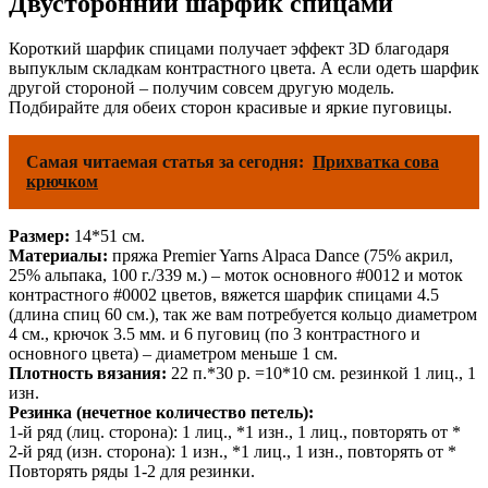
Двусторонний шарфик спицами
Короткий шарфик спицами получает эффект 3D благодаря
выпуклым складкам контрастного цвета. А если одеть шарфик
другой стороной – получим совсем другую модель.
Подбирайте для обеих сторон красивые и яркие пуговицы.
Самая читаемая статья за сегодня:
Прихватка сова
крючком
Размер:
14*51 см.
Материалы:
пряжа Premier Yarns Alpaca Dance (75% акрил,
25% альпака, 100 г./339 м.) – моток основного #0012 и моток
контрастного #0002 цветов, вяжется шарфик спицами 4.5
(длина спиц 60 см.), так же вам потребуется кольцо диаметром
4 см., крючок 3.5 мм. и 6 пуговиц (по 3 контрастного и
основного цвета) – диаметром меньше 1 см.
Плотность вязания:
22 п.*30 р. =10*10 см. резинкой 1 лиц., 1
изн.
Резинка (нечетное количество петель):
1-й ряд (лиц. сторона): 1 лиц., *1 изн., 1 лиц., повторять от *
2-й ряд (изн. сторона): 1 изн., *1 лиц., 1 изн., повторять от *
Повторять ряды 1-2 для резинки.