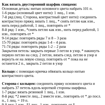
Как вязать двусторонний шарфик спицами:
Основная деталь: нитью основного цвета набрать 101 п.
1-6 ряды (основный цвет нити): 1 лиц., 1 изн.
7-й ряд (лиц. Сторона, контрастный цвет нити): соединить
контрастную пряжу, вязать 1 лиц., * снять петлю как изн.,
нить перед работой, 1 лиц., повторять от *
8-й ряд: 1 изн., *снять петлю как изн., нить перед работой, 1
изн., повторять от *
9-14 ряды: повторять ряды 7 и 8 – 3 раза
15-70 ряды: повторять ряды 1-4 – 4 раза.
71-74 ряды: повторить ряды 1-2 – 2 раза
Закрытия петель: закрыть первые 3 петли в узор, * накинуть
первую петлю на след. 2 петли, вязать след. петлю в узор и
вернуть ее на левую спицу, повторять от * пока на не
останется 2 п., закрыть 2 петли в узор
Кольцо:
с помощью крючка обвязать кольцо нитью
контрастного цвета.
Сторона с кольцом:
соединить пряжу основного цвета и
набрать 37 петель вдоль короткой стороны шарфика.
1-7 ряды: вязать резинкой 1 лиц., 1 изн.
8-й ряд: *2 вместе лиц., 2 вместе изн., повторять от * до посл.
п., 1 лиц. = 19 п.
9-й ряд: 1 изн., *1 лиц., 1 изн., повторять от *