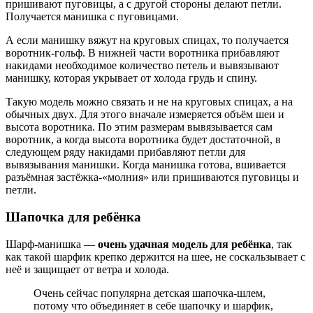
пришивают пуговицы, а с другой стороны делают петли.
Получается манишка с пуговицами.
А если манишку вяжут на круговых спицах, то получается
воротник-гольф. В нижней части воротника прибавляют
накидами необходимое количество петель и вывязывают
манишку, которая укрывает от холода грудь и спину.
Такую модель можно связать и не на круговых спицах, а на
обычных двух. Для этого вначале измеряется объём шеи и
высота воротника. По этим размерам вывязывается сам
воротник, а когда высота воротника будет достаточной, в
следующем ряду накидами прибавляют петли для
вывязывания манишки. Когда манишка готова, вшивается
разъёмная застёжка-«молния» или пришиваются пуговицы и
петли.
Шапочка для ребёнка
Шарф-манишка —
очень удачная модель для ребёнка
, так
как такой шарфик крепко держится на шее, не соскальзывает с
неё и защищает от ветра и холода.
Очень сейчас популярна детская шапочка-шлем,
потому что объединяет в себе шапочку и шарфик,