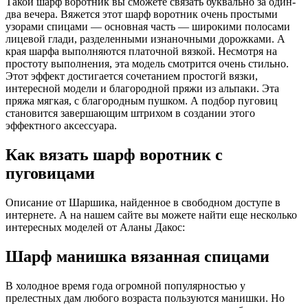
Такой шарф воротник вы сможете связать буквально за один-
два вечера. Вяжется этот шарф воротник очень простыми
узорами спицами — основная часть — широкими полосами
лицевой глади, разделенными изнаночными дорожками. А
края шарфа выполняются платочной вязкой. Несмотря на
простоту выполнения, эта модель смотрится очень стильно.
Этот эффект достигается сочетанием простогй вязки,
интересной модели и благородной пряжи из альпаки. Эта
пряжа мягкая, с благородным пушком. А подбор пуговиц
становится завершающим штрихом в создании этого
эффектного аксессуара.
Как вязать шарф воротник с
пуговицами
Описание от Шаршика, найденное в свободном доступе в
интернете. А на нашем сайте вы можете найти еще несколько
интересных моделей от Аланы Дакос:
Шарф манишка вязанная спицами
В холодное время года огромной популярностью у
прелестных дам любого возраста пользуются манишки. Но