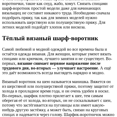
воротнички, такие как снуд, жабо, хомут. Связать спицами
шарф-воротник простой модели даже для начинающих
вязальщиц не составит никакого труда. Необходимо сначала
подобрать пряжу, так как для зимних моделей нужно
использовать шерстяную или полушерстяную пряжу. Для
летних моделей подойдёт хлопок или вискоза.
Тёплый вязаный шарф-воротник
Самой любимой и модной одеждой во все времена была и
остаётся одежда вязаная. Для женщин, которые умеют вязать
спицами или крючком, лучшего занятия и не существует. Во-
первых,
вязание снимает нервное напряжение после
трудового дня, во-вторых — улучшает настроение
. А ещё
это даёт возможность всегда выглядеть нарядно и модно.
Вязаный воротник на шею называется манишка. Вяжется он
из шерстяной или полушерстяной пряжи, поэтому защитит от
холода в прохладное время года, и он очень удобен в носке.
Во-первых, шарфик плотно прилегает к шее, тем самым
оберегая её от холода, во-вторых, он не соскальзывает с шеи,
потому что застёгивается на пуговицы или имеет какую-
нибудь другую застёжку, а может быть, связан на круговых
спицах и надевается через голову. Шарфик-воротничок можно