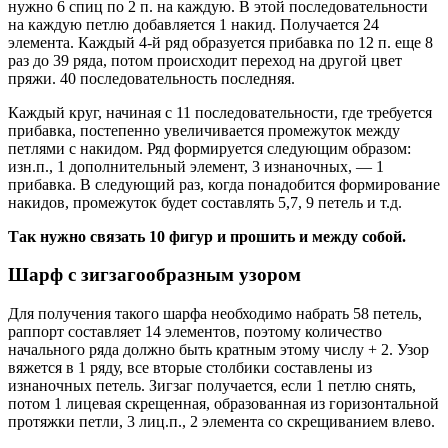
нужно 6 спиц по 2 п. на каждую. В этой последовательности
на каждую петлю добавляется 1 накид. Получается 24
элемента. Каждый 4-й ряд образуется прибавка по 12 п. еще 8
раз до 39 ряда, потом происходит переход на другой цвет
пряжи. 40 последовательность последняя.
Каждый круг, начиная с 11 последовательности, где требуется
прибавка, постепенно увеличивается промежуток между
петлями с накидом. Ряд формируется следующим образом:
изн.п., 1 дополнительный элемент, 3 изнаночных, — 1
прибавка. В следующий раз, когда понадобится формирование
накидов, промежуток будет составлять 5,7, 9 петель и т.д.
Так нужно связать 10 фигур и прошить и между собой.
Шарф с зигзагообразным узором
Для получения такого шарфа необходимо набрать 58 петель,
раппорт составляет 14 элементов, поэтому количество
начального ряда должно быть кратным этому числу + 2. Узор
вяжется в 1 ряду, все вторые столбики составлены из
изнаночных петель. Зигзаг получается, если 1 петлю снять,
потом 1 лицевая скрещенная, образованная из горизонтальной
протяжки петли, 3 лиц.п., 2 элемента со скрещиванием влево.