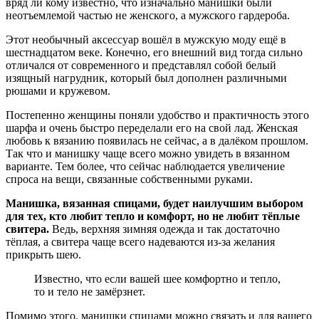
вряд ли кому известно, что изначально манишки были
неотъемлемой частью не женского, а мужского гардероба.
Этот необычный аксессуар вошёл в мужскую моду ещё в
шестнадцатом веке. Конечно, его внешний вид тогда сильно
отличался от современного и представлял собой белый
изящный нагрудник, который был дополнен различными
рюшами и кружевом.
Постепенно женщины поняли удобство и практичность этого
шарфа и очень быстро переделали его на свой лад. Женская
любовь к вязанию появилась не сейчас, а в далёком прошлом.
Так что и манишку чаще всего можно увидеть в вязанном
варианте. Тем более, что сейчас наблюдается увеличение
спроса на вещи, связанные собственными руками.
Манишка, вязанная спицами, будет наилучшим выбором
для тех, кто любит тепло и комфорт, но не любит тёплые
свитера.
Ведь, верхняя зимняя одежда и так достаточно
тёплая, а свитера чаще всего надеваются из-за желания
прикрыть шею.
Известно, что если вашей шее комфортно и тепло,
то и тело не замёрзнет.
Помимо этого, манишки спицами можно связать и для вашего