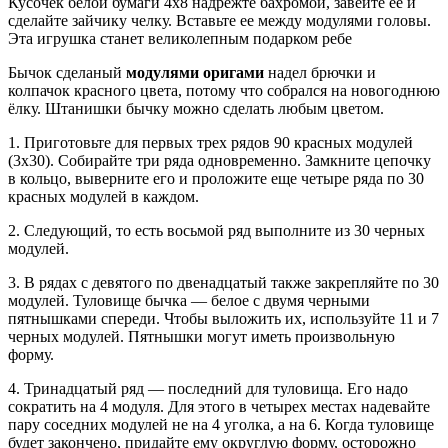
Кусочек белой бумаги 4х8 надрежте бахромой, завейте ее и
сделайте зайчику челку. Вставьте ее между модулями головы.
Эта игрушка станет великолепным подарком ребе
Бычок сделаный
модулями оригами
надел брючки и
колпачок красного цвета, потому что собрался на новогоднюю
ёлку. Штанишки бычку можно сделать любым цветом.
1. Приготовьте для первых трех рядов 90 красных модулей
(3х30). Собирайте три ряда одновременно. Замкните цепочку
в кольцо, выверните его и проложите еще четыре ряда по 30
красных модулей в каждом.
2. Следующий, то есть восьмой ряд выполните из 30 черных
модулей.
3. В рядах с девятого по двенадцатый также закрепляйте по 30
модулей. Туловище бычка — белое с двумя черными
пятнышками спереди. Чтобы выложить их, используйте 11 и 7
черных модулей. Пятнышки могут иметь произвольную
форму.
4. Тринадцатый ряд — последний для туловища. Его надо
сократить на 4 модуля. Для этого в четырех местах надевайте
пару соседних модулей не на 4 уголка, а на 6. Когда туловище
будет закончено, придайте ему округлую форму, осторожно