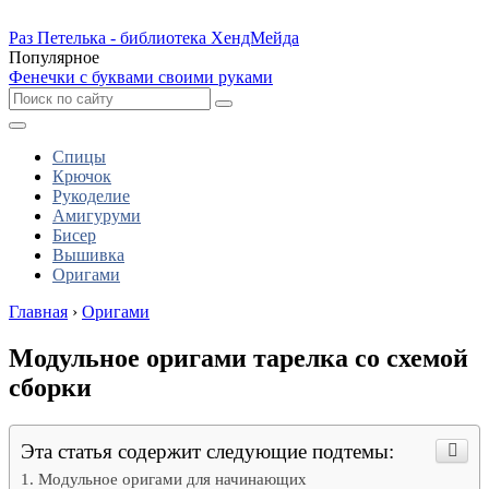
Раз Петелька - библиотека ХендМейда
Популярное
Фенечки с буквами своими руками
Спицы
Крючок
Рукоделие
Амигуруми
Бисер
Вышивка
Оригами
Главная
›
Оригами
Модульное оригами тарелка со схемой
сборки
Эта статья содержит следующие подтемы:
Модульное оригами для начинающих