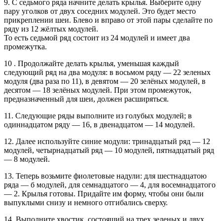
9. С седьмого ряда начните делать крылья. Выберите одну
пару уголков от двух соседних модулей. Это будет место
прикреплении шеи. Блево и вправо от этой пары сделайте по
ряду из 12 жёлтых модулей.
То есть седьмой ряд состоит из 24 модулей и имеет два
промежутка.
10 . Продолжайте делать крылья, уменьшая каждый
следующий ряд на два модуля: в восьмом ряду — 22 зеленых
модуля (двa раза по 11), в девятом — 20 зелёных модулей, в
десятом — 18 зелёных модулей. При этом промежуток,
предназначенный для шеи, должен расширяться.
11. Следующие ряды выполните из голубых модулей; в
одиннадцатом ряду — 16, в двенадцатом — 14 модулей.
12. Далее используйте синие модули: тринадцатый ряд — 12
модулей, четырнадцатый ряд — 10 модулей, пятнадцатый ряд
— 8 модулей.
13. Теперь возьмите фиолетовые надули: для шестнадцатою
ряда — б модулей, для семнадцатого — 4, для восемнадцатого
— 2. Крылья готовы. Придайте им форму, чтобы они были
выпуклыми снизу и немного отгибались сверху.
14. Выполните хвостик, состоящий на трех зеленых и двух