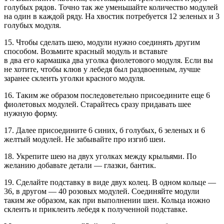
голубых рядов. Точно так жe уменьшайте количество модулей
на один в каждой ряду. На хвостик потребуется 12 зеленых и 3
голубых модуля.
15. Чтобы сделать шею, модули нужно соединять другим
способом. Возьмите красный модуль и вставьте
в два его кармашка два уголка фиолетового модуля. Если вы
не хотите, чтобы клюв у лебедя был раздвоенным, лучше
заранее склеить уголки красного модуля.
16. Таким же образом последоветельно присоедините еще 6
фиолетовых модулей. Старайтесь сразу придавать шее
нужную форму.
17. Далее присоедините 6 синих, б голубых, 6 зеленых и 6
желтый модулей. Не забывайте про изгиб шеи.
18. Укрепите шею на двух уголках между крыльями. Пo
желанию добавьте детали — глазки, бантик.
19. Сделайте подставку в виде двух колец. В одном кольце —
36, в другом — 40 розовых модулей. Соединяйте модули
таким же образом, как при выполнении шеи. Кольца иожно
склеить и приклеить лебедя к полученной подставке.