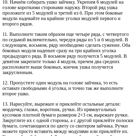
10. Начнём собирать ушко зайчику. Укрепим 6 модулей на
голове короткими сторонами наружу. Второй ряд ушка
проложите из 5 модулей и третий из б. При этом боковые
модули надевайте на крайние уголки модулей первого и
второго рядов.
11. Выполните таким образом еще четыре ряда, с четвертого
по седьмой включительно, чередуя ряды из 5 и б модулей. В
следующем, восьмом, ряду необходимо сделать сужение. Оба
боковых модуля наденьте сразу на три крайних уголка
предыдущего ряда. В восьмом ряду получится 5 модулей. В
девятом закрепите только 4 модуля, причем два средних
расположите выше боковых, кончик ушка получится
закругленным.
12. Пропустите один модуль на голове зайчика, то есть
оставьте свободными 4 уголка, и точно так же выполните
второе ушко.
13. Нарисуйте, вырежьте и приклейте остальные детали:
мордочку, глазки, воротник, ручки. Из прямоугольных
кусочков плотной бумаги размером 2×3 см, вырежьте ручки.
Закруглите их с одной стороны, а с другой приклейте полоски
бумаги, сочетающиеся по цвету со свитером зайчика. Ручки
можете просто вставить между модулями или приклейте их.