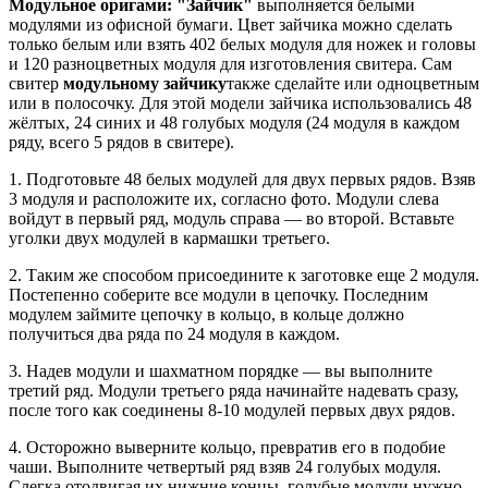
Модульное оригами: "Зайчик"
выполняется белыми
модулями из офисной бумаги. Цвет зайчика можно сделать
только белым или взять 402 белых модуля для ножек и головы
и 120 разноцветных модуля для изготовления свитера. Сам
свитер
модульному зайчику
также сделайте или одноцветным
или в полосочку. Для этой модели зайчика использовались 48
жёлтых, 24 синих и 48 голубых модуля (24 модуля в каждом
ряду, всего 5 рядов в свитере).
1. Подготовьте 48 белых модулей для двух первых рядов. Взяв
3 модуля и расположите их, согласно фото. Модули слева
войдут в первый ряд, модуль справа — во второй. Вставьте
уголки двух модулей в кармашки третьего.
2. Таким же способом присоедините к заготовке еще 2 модуля.
Постепенно соберите все модули в цепочку. Последним
модулем займите цепочку в кольцо, в кольце должно
получиться два ряда по 24 модуля в каждом.
3. Надев модули и шахматном порядке — вы выполните
третий ряд. Модули третьего ряда начинайте надевать сразу,
после того как соединены 8-10 модулей первых двух рядов.
4. Осторожно выверните кольцо, превратив его в подобие
чаши. Выполните четвертый ряд взяв 24 голубых модуля.
Слегка отодвигая их нижние концы, голубые модули нужно