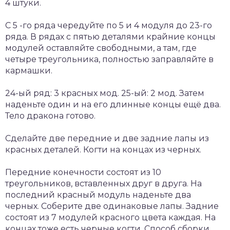
4 штуки.
С 5 -го ряда чередуйте по 5 и 4 модуля до 23-го
ряда. В рядах с пятью деталями крайние концы
модулей оставляйте свободными, а там, где
четыре треугольника, полностью заправляйте в
кармашки.
24-ый ряд: 3 красных мод. 25-ый: 2 мод. Затем
наденьте один и на его длинные концы ещё два.
Тело дракона готово.
Сделайте две передние и две задние лапы из
красных деталей. Когти на концах из черных.
Передние конечности состоят из 10
треугольников, вставленных друг в друга. На
последний красный модуль наденьте два
черных. Соберите две одинаковые лапы. Задние
состоят из 7 модулей красного цвета каждая. На
концах тоже есть черные когти. Способ сборки