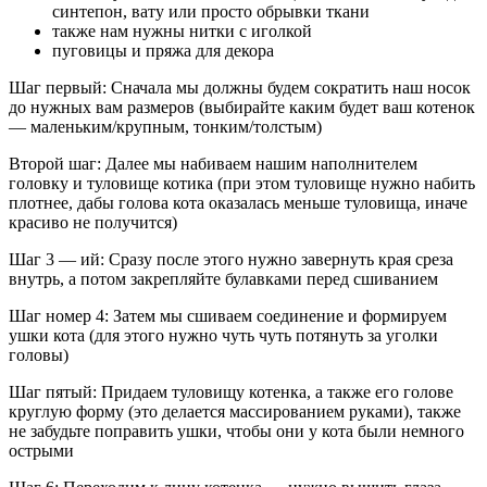
синтепон, вату или просто обрывки ткани
также нам нужны нитки с иголкой
пуговицы и пряжа для декора
Шаг первый: Сначала мы должны будем сократить наш носок
до нужных вам размеров (выбирайте каким будет ваш котенок
— маленьким/крупным, тонким/толстым)
Второй шаг: Далее мы набиваем нашим наполнителем
головку и туловище котика (при этом туловище нужно набить
плотнее, дабы голова кота оказалась меньше туловища, иначе
красиво не получится)
Шаг 3 — ий: Сразу после этого нужно завернуть края среза
внутрь, а потом закрепляйте булавками перед сшиванием
Шаг номер 4: Затем мы сшиваем соединение и формируем
ушки кота (для этого нужно чуть чуть потянуть за уголки
головы)
Шаг пятый: Придаем туловищу котенка, а также его голове
круглую форму (это делается массированием руками), также
не забудьте поправить ушки, чтобы они у кота были немного
острыми