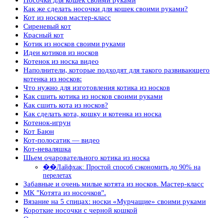
Как же сделать носочки для кошек своими руками?
Кот из носков мастер-класс
Сиреневый кот
Красный кот
Котик из носков своими руками
Идеи котиков из носков
Котенок из носка видео
Наполнители, которые подходят для такого развивающего
котенка из носков:
Что нужно для изготовления котика из носков
Как сшить котика из носков своими руками
Как сшить кота из носков?
Как сделать кота, кошку и котенка из носка
Котенок-игрун
Кот Баюн
Кот-полосатик — видео
Кот-неваляшка
Шьем очаровательного котика из носка
��Лайфхак: Простой способ сэкономить до 90% на
перелетах
Забавные и очень милые котята из носков. Мастер-класс
МК "Котята из носочков".
Вязание на 5 спицах: носки «Мурчащие» своими руками
Короткие носочки с черной кошкой