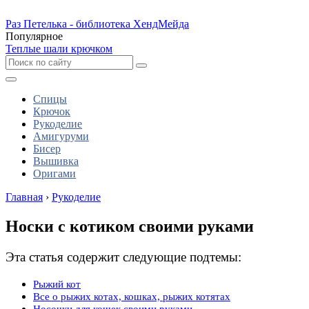
Раз Петелька - библиотека ХендМейда
Популярное
Теплые шали крючком
Спицы
Крючок
Рукоделие
Амигуруми
Бисер
Вышивка
Оригами
Главная
›
Рукоделие
Носки с котиком своими руками
Эта статья содержит следующие подтемы:
Рыжий кот
Все о рыжих котах, кошках, рыжих котятах
Носочки для кошек своими руками