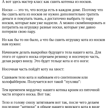
А вот здесь мастер класс как сшить котенка из носков.
Носки — это то, что всегда есть в каждом доме. Поэтому что
бы сшить кота из носков не нужно дополнительно тратить
деньги и покупать ткань, а достаточно выбрать ту пару
носков, которые вам уже надоели. А можно скомбинировать и
потратить на игрушку разные носки, которые уже давно
потеряли свою пару.
Но как бы то ни было, а что бы сшить игрушку кота из носков
нам нужно:
Начинаем делать выкройки будущего тела нашего кота. Для
этого от одного носка отрезаем резинку и носочную часть,
делая разрез внизу. Это будет тельце кота и его ноги:
Носочная часть пойдёт коту на хвост:
Сшиваем тело кота и набиваем его синтепоном или
холофайбером. Получается вот такой "пухляш":
Тем временем мордочку нашего котика кроим из пяточной
части второго носка. Вот так:
Тело и голову снизу затягиваем вот так, после чего делаем
последние "штрихи" в образе нашего морского кота в виде