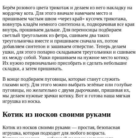
Берём розового цвета трикотаж и делаем из него накладку на
мордочку кота. Для этого вначале намечаем место и
пришиваем частым швом «через край» кусочек трикотажа,
вовнутрь кладём немного синтепона и, подворачивая все края
внутрь, прошиваем дальше. Для переносицы подбираем
светлый треугольник из фетра, сшиваем два таких
треугольничка вместе и пришиваем сначала их, потом
добавляем синтепон и зашиваем отверстие. Теперь делаем
ушки, для этого попарно складываем треугольники и сшиваем
их между собой. Ушки пришиваем на нужное место котику.
Их нужно первоначально присобрать и сделать небольшие
складки, а затем пришивать.
В конце подбираем пуговицы, которые станут служить
глазами коту. Для этого можно выбрать зелёные или голубые
пуговицы, но желательно с двумя дырочками, пришивая их,
мы делаем нужные зрачки котику. Вот и готова наша мягкая
игрушка из носка.
Котик из носков своими руками
Котик из носков своими руками — простая, безопасная
игрушка, которая подходит для любого возраста.