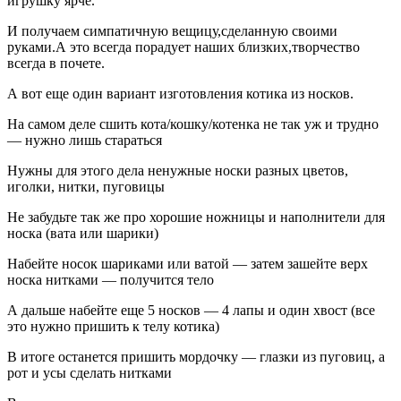
игрушку ярче.
И получаем симпатичную вещицу,сделанную своими
руками.А это всегда порадует наших близких,творчество
всегда в почете.
А вот еще один вариант изготовления котика из носков.
На самом деле сшить кота/кошку/котенка не так уж и трудно
— нужно лишь стараться
Нужны для этого дела ненужные носки разных цветов,
иголки, нитки, пуговицы
Не забудьте так же про хорошие ножницы и наполнители для
носка (вата или шарики)
Набейте носок шариками или ватой — затем зашейте верх
носка нитками — получится тело
А дальше набейте еще 5 носков — 4 лапы и один хвост (все
это нужно пришить к телу котика)
В итоге останется пришить мордочку — глазки из пуговиц, а
рот и усы сделать нитками