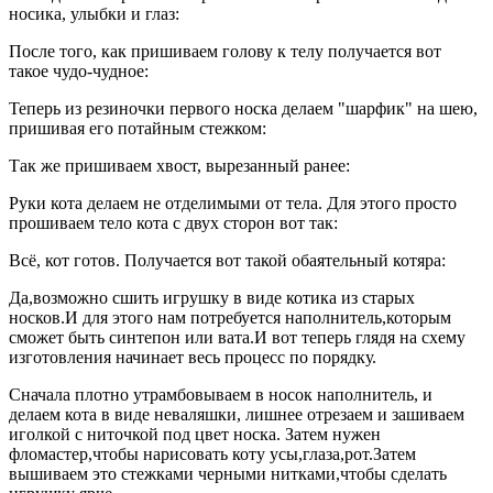
носика, улыбки и глаз:
После того, как пришиваем голову к телу получается вот
такое чудо-чудное:
Теперь из резиночки первого носка делаем "шарфик" на шею,
пришивая его потайным стежком:
Так же пришиваем хвост, вырезанный ранее:
Руки кота делаем не отделимыми от тела. Для этого просто
прошиваем тело кота с двух сторон вот так:
Всё, кот готов. Получается вот такой обаятельный котяра:
Да,возможно сшить игрушку в виде котика из старых
носков.И для этого нам потребуется наполнитель,которым
сможет быть синтепон или вата.И вот теперь глядя на схему
изготовления начинает весь процесс по порядку.
Сначала плотно утрамбовываем в носок наполнитель, и
делаем кота в виде неваляшки, лишнее отрезаем и зашиваем
иголкой с ниточкой под цвет носка. Затем нужен
фломастер,чтобы нарисовать коту усы,глаза,рот.Затем
вышиваем это стежками черными нитками,чтобы сделать