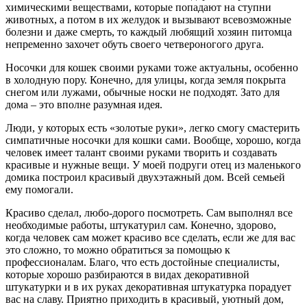
химическими веществами, которые попадают на ступни
животных, а потом в их желудок и вызывают всевозможные
болезни и даже смерть, то каждый любящий хозяин питомца
непременно захочет обуть своего четвероногого друга.
Носочки для кошек своими руками тоже актуальны, особенно
в холодную пору. Конечно, для улицы, когда земля покрыта
снегом или лужами, обычные носки не подходят. Зато для
дома – это вполне разумная идея.
Люди, у которых есть «золотые руки», легко смогу смастерить
симпатичные носочки для кошки сами. Вообще, хорошо, когда
человек имеет талант своими руками творить и создавать
красивые и нужные вещи. У моей подруги отец из маленького
домика построил красивый двухэтажный дом. Всей семьей
ему помогали.
Красиво сделал, любо-дорого посмотреть. Сам выполнял все
необходимые работы, штукатурил сам. Конечно, здорово,
когда человек сам может красиво все сделать, если же для вас
это сложно, то можно обратиться за помощью к
профессионалам. Благо, что есть достойные специалисты,
которые хорошо разбираются в видах декоративной
штукатурки и в их руках декоративная штукатурка порадует
вас на славу. Приятно приходить в красивый, уютный дом,