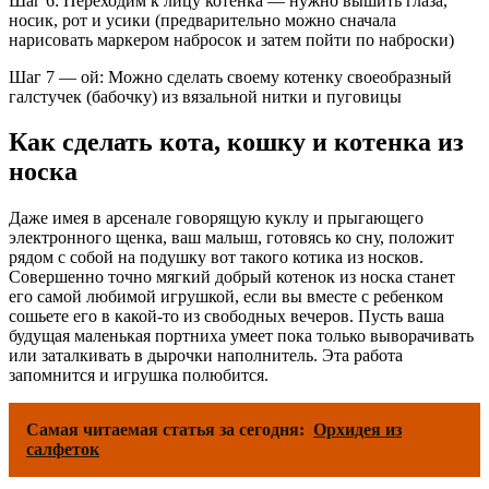
Шаг 6: Переходим к лицу котенка — нужно вышить глаза,
носик, рот и усики (предварительно можно сначала
нарисовать маркером набросок и затем пойти по наброски)
Шаг 7 — ой: Можно сделать своему котенку своеобразный
галстучек (бабочку) из вязальной нитки и пуговицы
Как сделать кота, кошку и котенка из
носка
Даже имея в арсенале говорящую куклу и прыгающего
электронного щенка, ваш малыш, готовясь ко сну, положит
рядом с собой на подушку вот такого котика из носков.
Совершенно точно мягкий добрый котенок из носка станет
его самой любимой игрушкой, если вы вместе с ребенком
сошьете его в какой-то из свободных вечеров. Пусть ваша
будущая маленькая портниха умеет пока только выворачивать
или заталкивать в дырочки наполнитель. Эта работа
запомнится и игрушка полюбится.
Самая читаемая статья за сегодня:
Орхидея из
салфеток