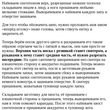
Набиваем синтепоном верх, разрезанные нижние полоски
складываем лицом к лицу, а ноги прошиваем любыми
мелкими стежками. Выворачиваем и набиваем каждую лапу и
отверстие зашиваем.
Для того чтобы обозначить шею, нужно проложить шов швом
«вперёд иголку» ниже головы, затем стянуть нитку и
закрепить её.
Теперь берём носок другого цвета и раскраиваем его таким
образом: отрезаем часть с пяткой и мысок, они нам просто не
нужны.
Верхняя часть носка с резинкой станет свитером, а
рукавами к нему станет средняя часть, её нужно разрезать
посередине.
На один сантиметр заворачиваем низ свитера на
изнаночную сторону и аккуратно подшиваем. Теперь можно
надеть этот свитер на кота, после к заготовкам рукавов
пришиваем лапки, затем зашиваем сбоку и выворачиваем.
Набиваем лапки синтепоном, верх рукавов заворачиваем
немного вовнутрь и зашиваем отверстие. К свитеру
пришиваем, захватывая туловище каждую лапку.
Складываем заготовку для хвоста, её прошиваем с
изнаночной стороны и прошиваем, теперь выворачиваем его,
нам в этом поможет карандаш. После этого набиваем хвост
синтепоном и пришиваем аккуратно к туловищу кота.