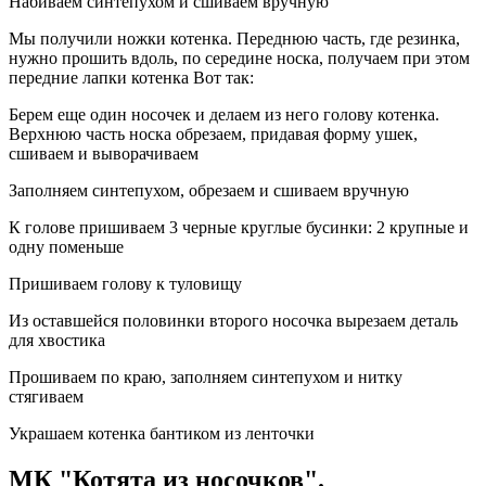
Набиваем синтепухом и сшиваем вручную
Мы получили ножки котенка. Переднюю часть, где резинка,
нужно прошить вдоль, по середине носка, получаем при этом
передние лапки котенка Вот так:
Берем еще один носочек и делаем из него голову котенка.
Верхнюю часть носка обрезаем, придавая форму ушек,
сшиваем и выворачиваем
Заполняем синтепухом, обрезаем и сшиваем вручную
К голове пришиваем 3 черные круглые бусинки: 2 крупные и
одну поменьше
Пришиваем голову к туловищу
Из оставшейся половинки второго носочка вырезаем деталь
для хвостика
Прошиваем по краю, заполняем синтепухом и нитку
стягиваем
Украшаем котенка бантиком из ленточки
МК "Котята из носочков".