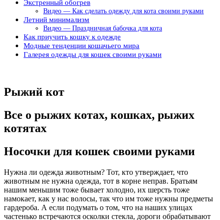
Экстренный обогрев
Видео — Как сделать одежду для кота своими руками
Летний минимализм
Видео — Праздничная бабочка для кота
Как приучить кошку к одежде
Модные тенденции кошачьего мира
Галерея одежды для кошек своими руками
Рыжий кот
Все о рыжих котах, кошках, рыжих
котятах
Носочки для кошек своими руками
Нужна ли одежда животным? Тот, кто утверждает, что
животным не нужна одежда, тот в корне неправ. Братьям
нашим меньшим тоже бывает холодно, их шерсть тоже
намокает, как у нас волосы, так что им тоже нужны предметы
гардероба. А если подумать о том, что на наших улицах
частенько встречаются осколки стекла, дороги обрабатывают