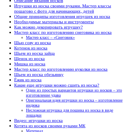
Описание вязания носков
Игрушки из носка своими руками. Мастер классы
пошагово с фото для начинающих, детей
Общие принципы изготовления игрушек из носка
Необходимые материалы и инструменты
Как можно декорировать игрушку?
Мастер класс по изготовлению снеговика из носка
Мастер класс – «Снеговик»
Шью сову из носка
Котенок из носка
Шьем из носка зайца
Щенок из носка
Мишка из носка
Мастер класс по изготовлению куколки из носка
Шьем из носка обезьянку
Ёжик из носка
Какие еще игрушки можно сшить из носка?
Один из простых вариантов игрушки из носков – это
изготовление удава
Оригинальная идея игрушки из носка – изготовление
индюка
Несложная игрушка для пошива из носка в виде
лошадки
Видео: игрушки из носка
Котята из носков своими руками МК
Материал