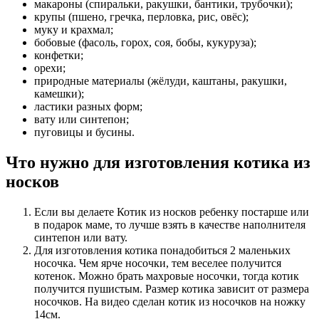
макароны (спиральки, ракушки, бантики, трубочки);
крупы (пшено, гречка, перловка, рис, овёс);
муку и крахмал;
бобовые (фасоль, горох, соя, бобы, кукуруза);
конфетки;
орехи;
природные материалы (жёлуди, каштаны, ракушки,
камешки);
ластики разных форм;
вату или синтепон;
пуговицы и бусины.
Что нужно для изготовления котика из
носков
Если вы делаете Котик из носков ребенку постарше или
в подарок маме, то лучше взять в качестве наполнителя
синтепон или вату.
Для изготовления котика понадобиться 2 маленьких
носочка. Чем ярче носочки, тем веселее получится
котенок. Можно брать махровые носочки, тогда котик
получится пушистым. Размер котика зависит от размера
носочков. На видео сделан котик из носочков на ножку
14см.