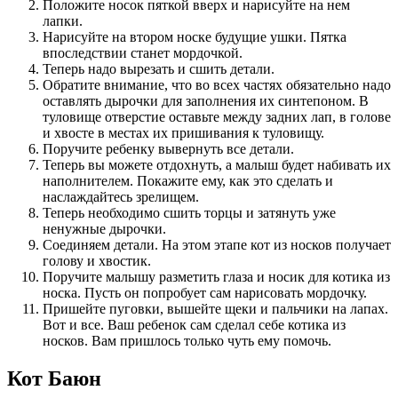
Положите носок пяткой вверх и нарисуйте на нем
лапки.
Нарисуйте на втором носке будущие ушки. Пятка
впоследствии станет мордочкой.
Теперь надо вырезать и сшить детали.
Обратите внимание, что во всех частях обязательно надо
оставлять дырочки для заполнения их синтепоном. В
туловище отверстие оставьте между задних лап, в голове
и хвосте в местах их пришивания к туловищу.
Поручите ребенку вывернуть все детали.
Теперь вы можете отдохнуть, а малыш будет набивать их
наполнителем. Покажите ему, как это сделать и
наслаждайтесь зрелищем.
Теперь необходимо сшить торцы и затянуть уже
ненужные дырочки.
Соединяем детали. На этом этапе кот из носков получает
голову и хвостик.
Поручите малышу разметить глаза и носик для котика из
носка. Пусть он попробует сам нарисовать мордочку.
Пришейте пуговки, вышейте щеки и пальчики на лапах.
Вот и все. Ваш ребенок сам сделал себе котика из
носков. Вам пришлось только чуть ему помочь.
Кот Баюн