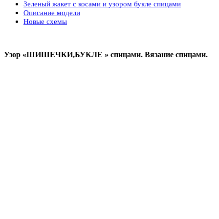
Зеленый жакет с косами и узором букле спицами
Описание модели
Новые схемы
Узор «ШИШЕЧКИ,БУКЛЕ » спицами. Вязание спицами.