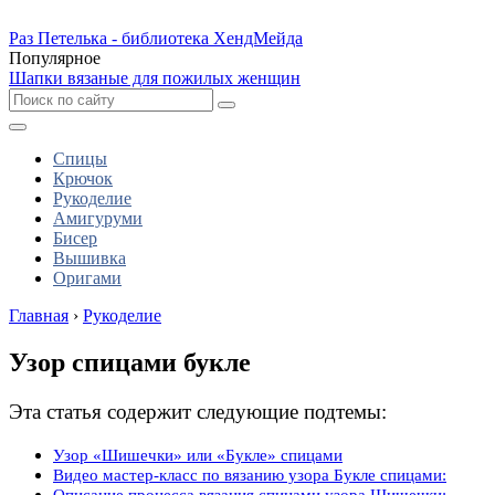
Раз Петелька - библиотека ХендМейда
Популярное
Шапки вязаные для пожилых женщин
Спицы
Крючок
Рукоделие
Амигуруми
Бисер
Вышивка
Оригами
Главная
›
Рукоделие
Узор спицами букле
Эта статья содержит следующие подтемы:
Узор «Шишечки» или «Букле» спицами
Видео мастер-класс по вязанию узора Букле спицами:
Описание процесса вязания спицами узора Шишечки: