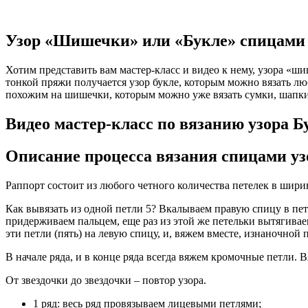
Узор «Шишечки» или «Букле» спицами
Хотим представить вам мастер-класс и видео к нему, узора «шиш
тонкой пряжи получается узор букле, которым можно вязать люб
похожим на шишечки, которым можно уже вязать сумки, шапки и
Видео мастер-класс по вязанию узора Б
Описание процесса вязания спицами у
Раппорт состоит из любого четного количества петелек в ширин
Как вывязать из одной петли 5? Вкалываем правую спицу в петл
придерживаем пальцем, еще раз из этой же петельки вытягива
эти петли (пять) на левую спицу, и, вяжем вместе, изнаночной 
В начале ряда, и в конце ряда всегда вяжем кромочные петли. В
От звездочки до звездочки – повтор узора.
1 ряд: весь ряд провязываем лицевыми петлями;