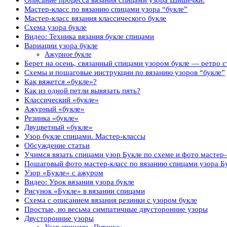
Мастер-класс по вязанию спицами узора “букле”
Мастер-класс вязания классического букле
Схема узора букле
Видео: Техника вязания букле спицами
Вариации узора букле
Ажурное букле
Берет на осень, связанный спицами узором букле — ретро с
Схемы и пошаговые инструкции по вязанию узоров “букле”
Как вяжется «букле»?
Как из одной петли вывязать пять?
Классический «букле»
Ажурный «букле»
Резинка «букле»
Двуцветный «букле»
Узор букле спицами. Мастер-классы
Обсуждение статьи
Учимся вязать спицами узор Букле по схеме и фото мастер
Пошаговый фото мастер-класс по вязанию спицами узора Б
Узор «Букле» с ажуром
Видео: Урок вязания узора букле
Рисунок «Букле» в вязании спицами
Схема с описанием вязания резинки с узором букле
Простые, но весьма симпатичные двусторонние узоры
Двусторонние узоры