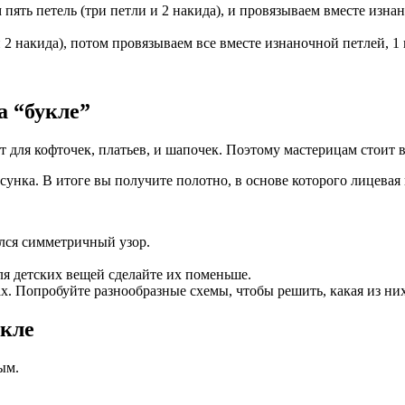
 пять петель (три петли и 2 накида), и провязываем вместе изна
и 2 накида), потом провязываем все вместе изнаночной петлей, 1
а “букле”
для кофточек, платьев, и шапочек. Поэтому мастерицам стоит вз
сунка. В итоге вы получите полотно, в основе которого лицевая
ился симметричный узор.
ля детских вещей сделайте их поменьше.
х. Попробуйте разнообразные схемы, чтобы решить, какая из ни
укле
ым.