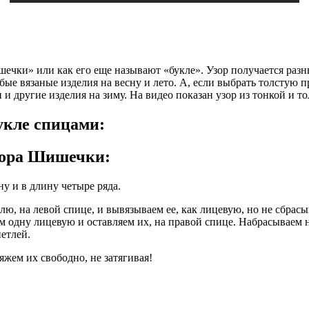
ечки» или как его еще называют «букле». Узор получается разным
ые вязаные изделия на весну и лето. А, если выбрать толстую п
 другие изделия на зиму. На видео показан узор из тонкой и т
укле спицами:
зора Шишечки:
у и в длину четыре ряда.
ю, на левой спице, и вывязываем ее, как лицевую, но не сбрасы
ем одну лицевую и оставляем их, на правой спице. Набрасываем
петлей.
яжем их свободно, не затягивая!