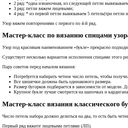
2 ряд: *одна изнаночная, из следующей петли вывязываем
3 ряд: петли вяжем лицевыми;
4 ряд: * из первой петли вывязываем 5 петель(три петли 
Узор вяжем повторениями с первого по 4-й ряд.
Мастер-класс по вязанию спицами узор
Узор под красивым наименованием «букле» прекрасно подходит 
Существует несколько вариантов исполнения спицами этого ри
Пару советов перед началом вязания:
Потребуется набирать четное число петель, чтобы получ
Все шишечки должны быть одинакового размера.
Размер бугорков подбирается в зависимости от модели. Д
Крупное букле лучше смотрится на шапочках и кардигана
Мастер-класс вязания классического б
Число петель набора должно делиться на два, то есть быть четн
Первый ряд вяжите лицевыми петлями (ЛП).