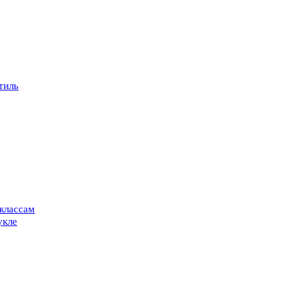
тиль
-классам
укле