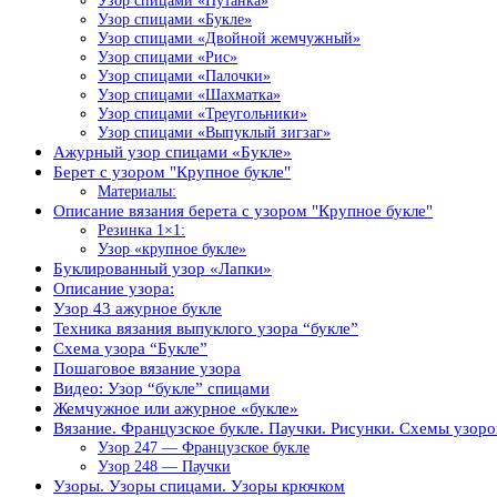
Узор спицами «Путанка»
Узор спицами «Букле»
Узор спицами «Двойной жемчужный»
Узор спицами «Рис»
Узор спицами «Палочки»
Узор спицами «Шахматка»
Узор спицами «Треугольники»
Узор спицами «Выпуклый зигзаг»
Ажурный узор спицами «Букле»
Берет с узором "Крупное букле"
Материалы:
Описание вязания берета с узором "Крупное букле"
Резинка 1×1:
Узор «крупное букле»
Буклированный узор «Лапки»
Описание узора:
Узор 43 ажурное букле
Техника вязания выпуклого узора “букле”
Схема узора “Букле”
Пошаговое вязание узора
Видео: Узор “букле” спицами
Жемчужное или ажурное «букле»
Вязание. Французское букле. Паучки. Рисунки. Схемы узоро
Узор 247 — Французское букле
Узор 248 — Паучки
Узоры. Узоры спицами. Узоры крючком