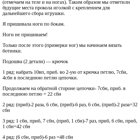
(отмечаем на теле и на ногах). Таким образом мы отметили
будущие места прокола иголкой с креплением для
дальнейшего сбора игрушки.
Я пришивала ноги по бокам.
Ноги не пришиваем!
Только после этого (примерки ног) мы начинаем вязать
ботинки.
Подошва (2 детали) — крючок
1 ряд: набрать 10вп, приб. во 2-ую от крючка петлю, 7сбн,
4сбн в последнюю петлю цепочки.
Продолжаем на обратной стороне цепочки- 7сбн, приб. в
последнюю петлю = 22 сбн
2 ряд: (приб)-2 раза, 6 сбн, (приб)-6 раз, 6 сбн, (приб)-2 раза=32
сбн
3 ряд: 1 сбн, приб, 7 сбн, (приб, 1 сбн)-7 раз, приб, 6 сбн, приб,
1 сбн=42 сбн
4 ряд: (6 сбн, приб)-6 раз =48 сбн