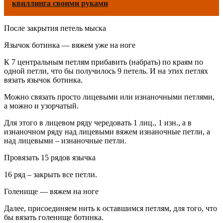
квиллинга своими руками
После закрытия петель мыска
Язычок ботинка — вяжем уже на ноге
К 7 центральным петлям прибавить (набрать) по краям по
одной петли, что бы получилось 9 петель. И на этих петлях
вязать язычок ботинка.
Можно связать просто лицевыми или изнаночными петлями,
а можно и узорчатый.
Для этого в лицевом ряду чередовать 1 лиц., 1 изн., а в
изнаночном ряду над лицевыми вяжем изнаночные петли, а
над лицевыми – изнаночные петли.
Провязать 15 рядов язычка
16 ряд – закрыть все петли.
Голенище — вяжем на ноге
Далее, присоединяем нить к оставшимся петлям, для того, что
бы вязать голенище ботинка.