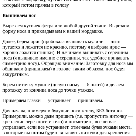
который потом прячем в голову
Вышиваем нос
Вырезаем кусочек фетра или любой другой ткани. Вырезаем
форму носа и прикладываем к нашей мордашке.
Далее, берем ирис (пробовала вышивать мулине — нить
путается и ложится не красиво, поэтому я выбрала ирис —
хорошо ложатся стишки). И начинаем вышивать с середины
носа (я вышиваю именно с середины, так удобнее придавать
симметрию носу). Обращаю внимание! Заготовку для носа мы
обшиваем (пришиваем) в голове, таким образом, нос будет
аккуратным.
Берем ниточку мулине (целую пасму — 6 нитей) и делаем
протяжку от кончика носа до точки утяжки.
Примеряем глазки — устраивает — пришиваем.
Для начала, примеряем будущие ноги к телу, БЕЗ ботинок.
Примерили, можно даже пришить (т.е. пропустить ниточку —
крепление через ноги и тело) и посмотреть, все ли вас
устраивает, если все устраивает, отмечаем булавочками места,
в которые вы потом будете вставлять ниточки для крепления