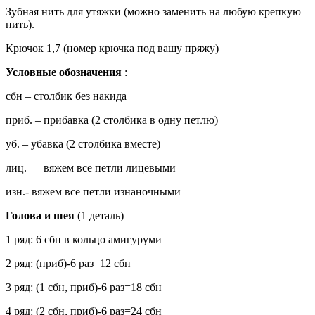
Зубная нить для утяжки (можно заменить на любую крепкую
нить).
Крючок 1,7 (номер крючка под вашу пряжу)
Условные обозначения
:
сбн – столбик без накида
приб. – прибавка (2 столбика в одну петлю)
уб. – убавка (2 столбика вместе)
лиц. — вяжем все петли лицевыми
изн.- вяжем все петли изнаночными
Голова и шея
(1 деталь)
1 ряд: 6 сбн в кольцо амигуруми
2 ряд: (приб)-6 раз=12 сбн
3 ряд: (1 сбн, приб)-6 раз=18 сбн
4 ряд: (2 сбн, приб)-6 раз=24 сбн