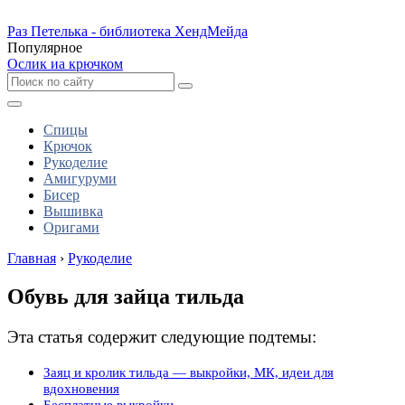
Раз Петелька - библиотека ХендМейда
Популярное
Ослик иа крючком
Спицы
Крючок
Рукоделие
Амигуруми
Бисер
Вышивка
Оригами
Главная
›
Рукоделие
Обувь для зайца тильда
Эта статья содержит следующие подтемы:
Заяц и кролик тильда — выкройки, МК, идеи для
вдохновения
Бесплатные выкройки