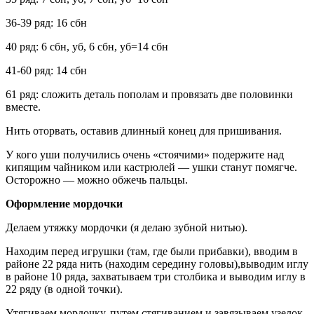
36-39 ряд: 16 сбн
40 ряд: 6 сбн, уб, 6 сбн, уб=14 сбн
41-60 ряд: 14 сбн
61 ряд: сложить деталь пополам и провязать две половинки
вместе.
Нить оторвать, оставив длинный конец для пришивания.
У кого уши получились очень «стоячими» подержите над
кипящим чайником или кастрюлей — ушки станут помягче.
Осторожно — можно обжечь пальцы.
Оформление мордочки
Делаем утяжку мордочки (я делаю зубной нитью).
Находим перед игрушки (там, где были прибавки), вводим в
районе 22 ряда нить (находим середину головы),выводим иглу
в районе 10 ряда, захватываем три столбика и выводим иглу в
22 ряду (в одной точки).
Утягиваем мордочку, путем стягиванием и завязываем узелок,