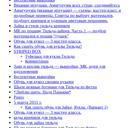
Вязаные игрушки. Амигуруми всех стран, соединяйтесь
Амигуруми (вязаные игрушки) — схемы, мастер-класс и
подробные примеры. Советы по выбору материалов,
подбору крючков и удачным цветовым решениям.
Зайка в стиле тильда крючком
МК по пошиву Тильда-зайцев. Часть 1 — подбор
материалов и пошив "тушек"
Обувь для кукол — 3 мастер класса.
Как сшить обувь для куклы Тильды?
STRIPED BOX
Туфельки для куклы Тильды
Комментарии
Заяц и кролик тильда — выкройки, МК, идеи для
вдохновения
Бесплатные выкройки
Обувь для кукол своими руками
Шьем нежные ботинки для Тильды из фетра
*Люблю шить. Надя Панькив*
Pages
5 марта 2011 г.
Как сшить обувь для Зайки, Куклы. (Вариант 1)
Обувь для кукол — 3 мастер класса.
кеды крючком для тильды
Обувь для зайца тильда
Шьем нежные ботинки для Тильды из фетра