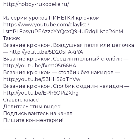
http://hobby-rukodelie.ru/
Из серии уроков ПИНЕТКИ крючком
https://www.youtube.com/playlist?
list=PLFpsyuPEAzzoYYQcxQ9HuRdqILKtcR4nM
Также:
Вязание крючком. Воздушная петля или цепочка
— http://youtu.be/5D205FAKrYA
Вязание крючком. Соединительный столбик —
http://youtu.be/fxmt05r66HA
Вязание крючком — столбик без накидов —
http://youtu.be/53HH56dThVw
Вязание крючком. Столбик с одним накидом —
http://youtu.be/EPh6QPiZXhg
Ставьте класс!
Делитесь этим видео!
Подписывайтесь на канал!
Пишите комментарии!
___________________