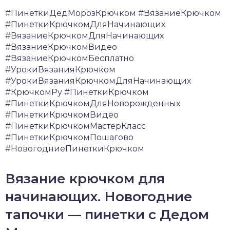
#ПинеткиДедМорозКрючком #ВязаниеКрючком
#ПинеткиКрючкомДляНачинающих
#ВязаниеКрючкомДляНачинающих
#ВязаниеКрючкомВидео
#ВязаниеКрючкомБесплатно
#УрокиВязанияКрючком
#УрокиВязанияКрючкомДляНачинающих
#КрючкомРу #ПинеткиКрючком
#ПинеткиКрючкомДляНоворожденных
#ПинеткиКрючкомВидео
#ПинеткиКрючкомМастерКласс
#ПинеткиКрючкомПошагово
#НовогодниеПинеткиКрючком
Вязание крючком для
начинающих. Новогодние
тапочки — пинетки с Дедом