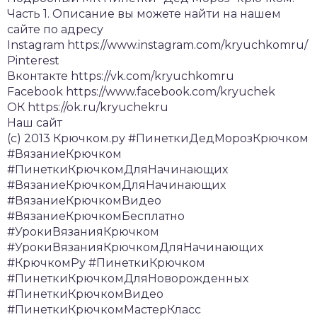
Часть 1. Описание вы можете найти на нашем
сайте по адресу
Instagram https://www.instagram.com/kryuchkomru/
Pinterest
Вконтакте https://vk.com/kryuchkomru
Facebook https://www.facebook.com/kryuchek
ОК https://ok.ru/kryuchekru
Наш сайт
(c) 2013 Крючком.ру #ПинеткиДедМорозКрючком
#ВязаниеКрючком
#ПинеткиКрючкомДляНачинающих
#ВязаниеКрючкомДляНачинающих
#ВязаниеКрючкомВидео
#ВязаниеКрючкомБесплатно
#УрокиВязанияКрючком
#УрокиВязанияКрючкомДляНачинающих
#КрючкомРу #ПинеткиКрючком
#ПинеткиКрючкомДляНоворожденных
#ПинеткиКрючкомВидео
#ПинеткиКрючкомМастерКласс