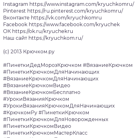
Instagram https://www.instagram.com/kryuchkomru/
Pinterest https://ru.pinterest.com/kryuchkomru/
Вконтакте https://vk.com/kryuchkomru
Facebook https://www.facebook.com/kryuchek
ОК https://ok.ru/kryuchekru
Наш сайт https://kryuchkom.ru/
(c) 2013 Крючком.ру
#ПинеткиДедМорозКрючком #ВязаниеКрючком
#ПинеткиКрючкомДляНачинающих
#ВязаниеКрючкомДляНачинающих
#ВязаниеКрючкомВидео
#ВязаниеКрючкомБесплатно
#УрокиВязанияКрючком
#УрокиВязанияКрючкомДляНачинающих
#КрючкомРу #ПинеткиКрючком
#ПинеткиКрючкомДляНоворожденных
#ПинеткиКрючкомВидео
#ПинеткиКрючкомМастерКласс