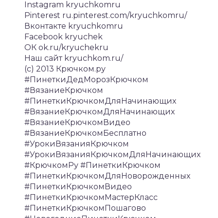
Instagram kryuchkomru
Pinterest ru.pinterest.com/kryuchkomru/
Вконтакте kryuchkomru
Facebook kryuchek
ОК ok.ru/kryuchekru
Наш сайт kryuchkom.ru/
(c) 2013 Крючком.ру
#ПинеткиДедМорозКрючком
#ВязаниеКрючком
#ПинеткиКрючкомДляНачинающих
#ВязаниеКрючкомДляНачинающих
#ВязаниеКрючкомВидео
#ВязаниеКрючкомБесплатно
#УрокиВязанияКрючком
#УрокиВязанияКрючкомДляНачинающих
#КрючкомРу #ПинеткиКрючком
#ПинеткиКрючкомДляНоворожденных
#ПинеткиКрючкомВидео
#ПинеткиКрючкомМастерКласс
#ПинеткиКрючкомПошагово