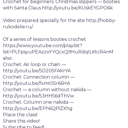
Crochet for beginners. Christmas slippers — booties
with Santa Claus http://youtu.be/KUskEYGPO6k
Video prepared specially for the site http://hobby-
rukodelie.ru/
Of a series of lessons booties crochet
https://www.youtube.com/playlist?
list=PLFpsyuPEAzzoYYQcxQ9HuRdqILKtcR4nM
also:
Crochet. Air loop or chain —
http://youtu.be/5D205FAKrYA
Crochet. Connection column —
http://youtu.be/fxmt05r66HA
Crochet — a column without nakida —
http://youtu.be/53HH56dThVw
Crochet. Column one nakida —
http://youtu.be/EPh6QPiZXhg
Place the class!
Share this video!
Subscribe to feed!