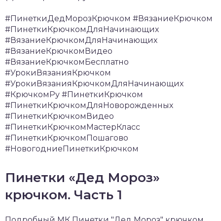
#ПинеткиДедМорозКрючком #ВязаниеКрючком
#ПинеткиКрючкомДляНачинающих
#ВязаниеКрючкомДляНачинающих
#ВязаниеКрючкомВидео
#ВязаниеКрючкомБесплатно
#УрокиВязанияКрючком
#УрокиВязанияКрючкомДляНачинающих
#КрючкомРу #ПинеткиКрючком
#ПинеткиКрючкомДляНоворожденных
#ПинеткиКрючкомВидео
#ПинеткиКрючкомМастерКласс
#ПинеткиКрючкомПошагово
#НовогодниеПинеткиКрючком
Пинетки «Дед Мороз»
крючком. Часть 1
Подробный МК Пинетки "Дед Мороз" крючком.