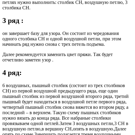
петлях нужно выполнить: столбик СН, воздушную петлю, 3
столбика СН.
3 ряд :
он завершает базу для узора. Он состоит из чередования
одного столбика СН и одной воздушной петли, при этом
начинать ряд нужно снова с трех петель подъема.
Далее рекомендуется заменить цвет пряжи. Так будет
отчетливо заметен узор .
4 ряд:
6 воздушных, пышный столбик (состоит из трех столбиков
СН) из первой воздушной предыдущего ряда, еще один
пышный столбик из первой воздушной второго ряда, третий
пышный будет находиться в воздушной петле первого ряда,
четвертый пышный столбик снова вяжется во втором ряду, а
последний – в верхнем. Такую схему пышных столбиков
нужно вязать до конца ряда. Все набраные столбики
провязываем одной петлей.Затем 3 воздушных петли,3 СН в
воздушную петлю,в вершину СН,опять в воздушную.Далее
опять по схеме.Завершить полагается тремя воздушными