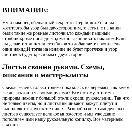
ВНИМАНИЕ:
Ну и наконец обещанный секрет от Перчинки.Если вы
хотите,чтобы узор был двухсторонним,то есть и с изнанки
были такие же ровные листочки,то каждый пышный
столбик,кроме последнего,нужно заканчивать накидом.Если
вы делаете три петли столбиков,то добавляете в конце еще
один накид.И тогда на изнанке не будет протяжек и узор
листиков будет красивым с двух сторон.
Листья своими руками. Схемы,
описания и мастер-классы
Свежая зелень только-только показалась на деревьях, так зачем
же делать листья своими руками? Все потому, что тема
природы находит большой отклик среди рукодельниц. Так что
не только цветы, но и листья вышивают, вяжут, плетут и
выполняют с других техниках. Разнообразных самодельных
листьев существует великое множество и мы уже давно
пополняем ими нашу рукодельную копилку. Все материалы,
связанн