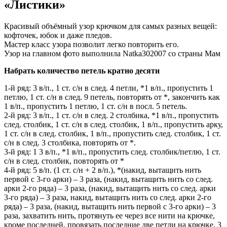
«Листики»
Красивый объёмный узор крючком для самых разных вещей:
кофточек, юбок и даже пледов.
Мастер класс узора позволит легко повторить его.
Узор на главном фото выполнила Natka302007 со страны Мам
Набрать количество петель кратно десяти
1-й ряд: 3 в/п., 1 ст. с/н в след. 4 петли, *1 в/п., пропустить 1
петлю, 1 ст. с/н в след. 9 петель, повторять от *, закончить как
1 в/п., пропустить 1 петлю, 1 ст. с/н в посл. 5 петель.
2-й ряд: 3 в/п., 1 ст. с/н в след. 2 столбика, *1 в/п., пропустить
след. столбик, 1 ст. с/н в след. столбик, 1 в/п., пропустить арку,
1 ст. с/н в след. столбик, 1 в/п., пропустить след. столбик, 1 ст.
с/н в след. 3 столбика, повторять от *.
3-й ряд: 1 3 в/п., *1 в/п., пропустить след. столбик/петлю, 1 ст.
с/н в след. столбик, повторять от *
4-й ряд: 5 в/п. (1 ст. с/н + 2 в/п.), *(накид, вытащить нить
первой с 3-го арки) – 3 раза, (накид, вытащить нить со след.
арки 2-го ряда) – 3 раза, (накид, вытащить нить со след. арки
3-го ряда) – 3 раза, накид, вытащить нить со след. арки 2-го
ряда) – 3 раза, (накид, вытащить нить первой с 3-го арки) – 3
раза, захватить нить, протянуть ее через все нити на крючке,
кроме последней, провязать последние две петли на крючке, 3