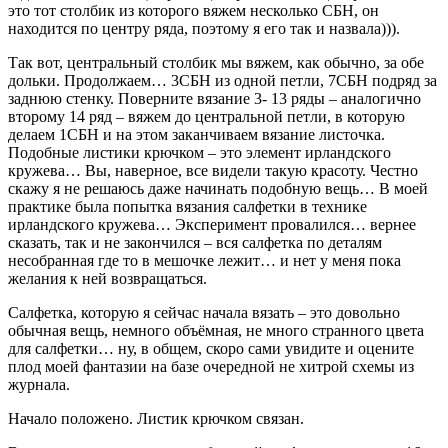
это тот столбик из которого вяжем несколько СБН, он
находится по центру ряда, поэтому я его так и назвала))).
Так вот, центральный столбик мы вяжем, как обычно, за обе
дольки. Продолжаем… 3СБН из одной петли, 7СБН подряд за
заднюю стенку. Поверните вязание 3- 13 ряды – аналогично
второму 14 ряд – вяжем до центральной петли, в которую
делаем 1СБН и на этом заканчиваем вязание листочка.
Подобные листики крючком – это элемент ирландского
кружева… Вы, наверное, все видели такую красоту. Честно
скажу я не решаюсь даже начинать подобную вещь… В моей
практике была попытка вязания салфетки в технике
ирландского кружева… Эксперимент провалился… вернее
сказать, так и не закончился – вся салфетка по деталям
несобранная где то в мешочке лежит… и нет у меня пока
желания к ней возвращаться.
Салфетка, которую я сейчас начала вязать – это довольно
обычная вещь, немного объёмная, не много странного цвета
для салфетки… ну, в общем, скоро сами увидите и оцените
плод моей фантазии на базе очередной не хитрой схемы из
журнала.
Начало положено. Листик крючком связан.