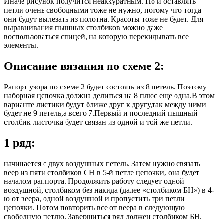
Иначе рисунок получится неаккуратным. Но и оставлять
петли очень свободными тоже не нужно, потому что тогда
они будут вылезать из полотна. Красоты тоже не будет. Для
выравнивания пышных столбиков можно даже
воспользоваться спицей, на которую перекидывать все
элементы.
Описание вязания по схеме 2:
Рапорт узора по схеме 2 будет состоять из 8 петель. Поэтому
наборная цепочка должна делиться на 8 плюс еще одна.В этом
варианте листики будут ближе друг к другу,так между ними
будет не 9 петель,а всего 7.Первый и последний пышный
столбик листочка будет связан из одной и той же петли.
1 ряд:
начинается с двух воздушных петель. Затем нужно связать
веер из пяти столбиков СН в 5-й петле цепочки, она будет
началом раппорта. Продолжить работу следует одной
воздушной, столбиком без накида (далее «столбиком БН») в 4-
ю от веера, одной воздушной и пропустить три петли
цепочки. Потом повторить все от веера в следующую
свободную петлю. Завершиться ряд должен столбиком БН.