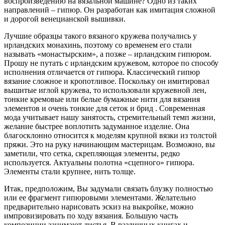
воспроизведению на вязальной машине? Одно из таких
направлений – гипюр. Он разработан как имитация сложной
и дорогой венецианской вышивки.
Лучшие образцы такого вязаного кружева получались у
ирландских монахинь, поэтому со временем его стали
называть «монастырским», а позже – ирландским гипюром.
Прошу не путать с ирландским кружевом, которое по способу
исполнения отличается от гипюра. Классический гипюр
вязание сложное и кропотливое. Поскольку он имитировал
вышитые иглой кружева, то использовали кружевной лен,
тонкие кремовые или белые бумажные нити для вязания
элементов и очень тонкие для сеток и брид . Современная
мода учитывает нашу занятость, стремительный темп жизни,
желание быстрее воплотить задуманное изделие. Она
благосклонно относится к моделям крупной вязки из толстой
пряжи. Это на руку начинающим мастерицам. Возможно, вы
заметили, что сетка, скрепляющая элементы, редко
используется. Актуальны полотна «сцепного» гипюра.
Элементы стали крупнее, нить толще.
Итак, предположим, Вы задумали связать блузку полностью
или ее фрагмент гипюровыми элементами. Желательно
предварительно нарисовать эскиз на выкройке, можно
импровизировать по ходу вязания. Большую часть
композиции занимают листья. В различных книгах и