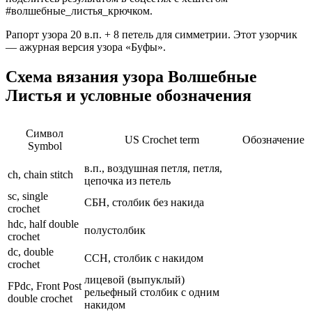
#волшебные_листья_крючком.
Рапорт узора 20 в.п. + 8 петель для симметрии. Этот узорчик
— ажурная версия узора «Буфы».
Схема вязания узора Волшебные
Листья и условные обозначения
Символ
US Crochet term
Обозначение
Symbol
в.п., воздушная петля, петля,
ch, chain stitch
цепочка из петель
sc, single
СБН, столбик без накида
crochet
hdc, half double
полустолбик
crochet
dc, double
ССН, столбик с накидом
crochet
лицевой (выпуклый)
FPdc, Front Post
рельефный столбик с одним
double crochet
накидом