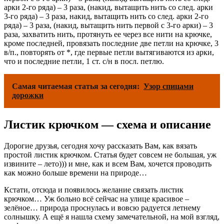
арки 2-го ряда) – 3 раза, (накид, вытащить нить со след. арки
3-го ряда) – 3 раза, накид, вытащить нить со след. арки 2-го
ряда) – 3 раза, (накид, вытащить нить первой с 3-го арки) – 3
раза, захватить нить, протянуть ее через все нити на крючке,
кроме последней, провязать последние две петли на крючке, 3
в/п., повторять от *, где первые петли вытягиваются из арки,
что и последние петли, 1 ст. с/н в посл. петлю.
Самая читаемая статья за сегодня:
Узор спицами
дорожки
Листик крючком — схема и описание
Дорогие друзья, сегодня хочу рассказать Вам, как вязать
простой листик крючком. Статья будет совсем не большая, уж
извините – лето))) и мне, как и всем Вам, хочется проводить
как можно больше времени на природе…
Кстати, отсюда и появилось желание связать листик
крючком… Уж больно всё сейчас на улице красивое –
зелёное… природа проснулась и вовсю радуется летнему
солнышку. А ещё я нашла схему замечательной, на мой взгляд,