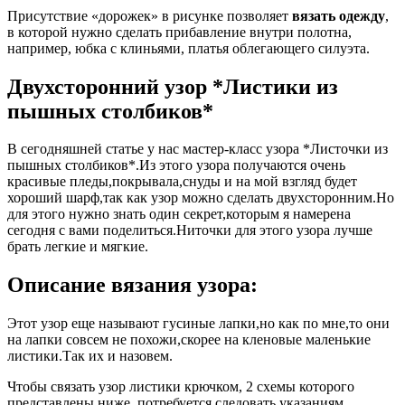
Присутствие «дорожек» в рисунке позволяет
вязать одежду
,
в которой нужно сделать прибавление внутри полотна,
например, юбка с клиньями, платья облегающего силуэта.
Двухсторонний узор *Листики из
пышных столбиков*
В сегодняшней статье у нас мастер-класс узора *Листочки из
пышных столбиков*.Из этого узора получаются очень
красивые пледы,покрывала,снуды и на мой взгляд будет
хороший шарф,так как узор можно сделать двухсторонним.Но
для этого нужно знать один секрет,которым я намерена
сегодня с вами поделиться.Ниточки для этого узора лучше
брать легкие и мягкие.
Описание вязания узора:
Этот узор еще называют гусиные лапки,но как по мне,то они
на лапки совсем не похожи,скорее на кленовые маленькие
листики.Так их и назовем.
Чтобы связать узор листики крючком, 2 схемы которого
представлены ниже, потребуется следовать указаниям,