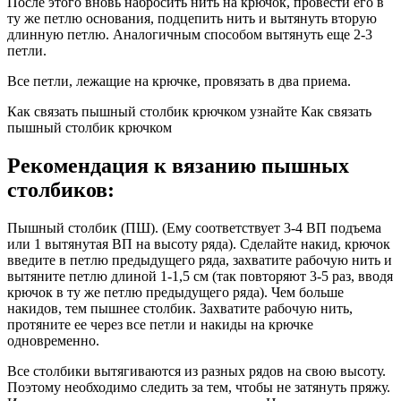
После этого вновь набросить нить на крючок, провести его в
ту же петлю основания, подцепить нить и вытянуть вторую
длинную петлю. Аналогичным способом вытянуть еще 2-3
петли.
Все петли, лежащие на крючке, провязать в два приема.
Как связать пышный столбик крючком узнайте Как связать
пышный столбик крючком
Рекомендация к вязанию пышных
столбиков:
Пышный столбик (ПШ). (Ему соответствует 3-4 ВП подъема
или 1 вытянутая ВП на высоту ряда). Сделайте накид, крючок
введите в петлю предыдущего ряда, захватите рабочую нить и
вытяните петлю длиной 1-1,5 см (так повторяют 3-5 раз, вводя
крючок в ту же петлю предыдущего ряда). Чем больше
накидов, тем пышнее столбик. Захватите рабочую нить,
протяните ее через все петли и накиды на крючке
одновременно.
Все столбики вытягиваются из разных рядов на свою высоту.
Поэтому необходимо следить за тем, чтобы не затянуть пряжу.