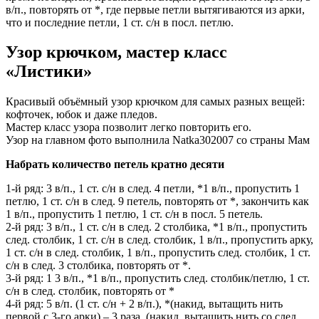
в/п., повторять от *, где первые петли вытягиваются из арки,
что и последние петли, 1 ст. с/н в посл. петлю.
Узор крючком, мастер класс
«Листики»
Красивый объёмный узор крючком для самых разных вещей:
кофточек, юбок и даже пледов.
Мастер класс узора позволит легко повторить его.
Узор на главном фото выполнила Natka302007 со страны Мам
Набрать количество петель кратно десяти
1-й ряд: 3 в/п., 1 ст. с/н в след. 4 петли, *1 в/п., пропустить 1
петлю, 1 ст. с/н в след. 9 петель, повторять от *, закончить как
1 в/п., пропустить 1 петлю, 1 ст. с/н в посл. 5 петель.
2-й ряд: 3 в/п., 1 ст. с/н в след. 2 столбика, *1 в/п., пропустить
след. столбик, 1 ст. с/н в след. столбик, 1 в/п., пропустить арку,
1 ст. с/н в след. столбик, 1 в/п., пропустить след. столбик, 1 ст.
с/н в след. 3 столбика, повторять от *.
3-й ряд: 1 3 в/п., *1 в/п., пропустить след. столбик/петлю, 1 ст.
с/н в след. столбик, повторять от *
4-й ряд: 5 в/п. (1 ст. с/н + 2 в/п.), *(накид, вытащить нить
первой с 3-го арки) – 3 раза, (накид, вытащить нить со след.