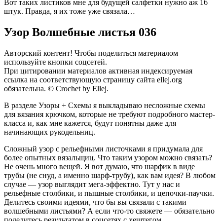
Вот таких листиков мне для будущей салфетки нужно аж 16
штук. Правда, я их тоже уже связала…
Узор Волшебные листья 036
Авторский контент! Чтобы поделиться материалом
используйте кнопки соцсетей.
При цитировании материалов активная индексируемая
ссылка на соответствующую страницу сайта ellej.org
обязательна. © Crochet by Ellej.
В разделе Узоры + Схемы я выкладываю несложные схемы
для вязания крючком, которые не требуют подробного мастер-
класса и, как мне кажется, будут понятны даже для
начинающих рукодельниц.
Сложный узор с рельефными листочками я придумала для
более опытных вязальщиц. Что таким узором можно связать?
Не очень много вещей. Я вот думаю, что шарфик в виде
трубы (не снуд, а именно шарф-трубу), как вам идея? В любом
случае — узор выглядит мега-эффектно. Тут у нас и
рельефные столбики, и пышные столбики, и цепочки-паучки.
Делитесь своими идеями, что бы вы связали с такими
волшебными листьями? А если что-то свяжете — обязательно
поделитесь результатом в соцсетях с хештегом