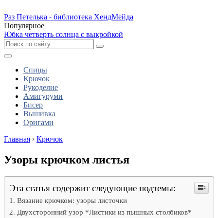
Раз Петелька - библиотека ХендМейда
Популярное
Юбка четверть солнца с выкройкой
Спицы
Крючок
Рукоделие
Амигуруми
Бисер
Вышивка
Оригами
Главная
›
Крючок
Узоры крючком листья
Эта статья содержит следующие подтемы:
Вязание крючком: узоры листочки
Двухсторонний узор *Листики из пышных столбиков*