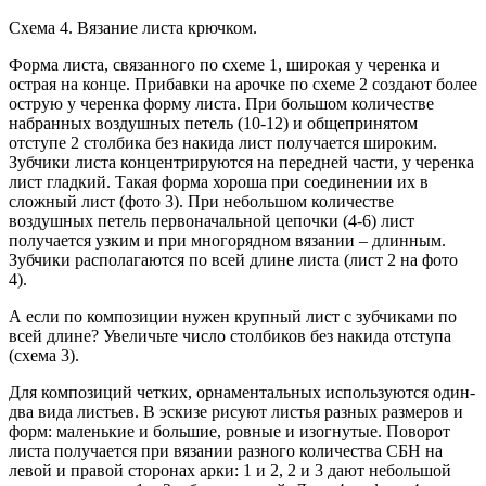
Схема 4. Вязание листа крючком.
Форма листа, связанного по схеме 1, широкая у черенка и
острая на конце. Прибавки на арочке по схеме 2 создают более
острую у черенка форму листа. При большом количестве
набранных воздушных петель (10-12) и общепринятом
отступе 2 столбика без накида лист получается широким.
Зубчики листа концентрируются на передней части, у черенка
лист гладкий. Такая форма хороша при соединении их в
сложный лист (фото 3). При небольшом количестве
воздушных петель первоначальной цепочки (4-6) лист
получается узким и при многорядном вязании – длин­ным.
Зубчики распо­лагаются по всей длине листа (лист 2 на фото
4).
А если по ком­позиции нужен крупный лист с зубчиками по
всей длине? Увеличьте чис­ло столбиков без накида отступа
(схема 3).
Для композиций четких, орнаментальных исполь­зуются один-
два вида листьев. В эскизе ри­суют листья разных разме­ров и
форм: маленькие и большие, ровные и изогну­тые. Поворот
листа полу­чается при вязании разного количества СБН на
левой и правой сто­ронах арки: 1 и 2, 2 и 3 дают неболь­шой