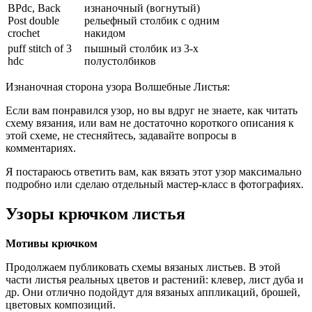
BPdc, Back
изнаночный (вогнутый)
Post double
рельефный столбик с одним
crochet
накидом
puff stitch of 3
пышный столбик из 3-х
hdc
полустолбиков
Изнаночная сторона узора Волшебные Листья:
Если вам понравился узор, но вы вдруг не знаете, как читать
схему вязания, или вам не достаточно короткого описания к
этой схеме, не стесняйтесь, задавайте вопросы в
комментариях.
Я постараюсь ответить вам, как вязать этот узор максимально
подробно или сделаю отдельный мастер-класс в фотографиях.
Узоры крючком листья
Мотивы крючком
Продолжаем публиковать схемы вязаных листьев. В этой
части листья реальных цветов и растений: клевер, лист дуба и
др. Они отлично подойдут для вязаных аппликаций, брошей,
цветовых композиций.